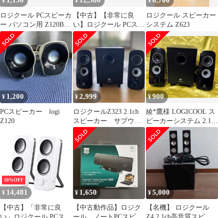
1,150
12,380
6,700
¥
¥
¥
ロジクール PCスピーカ
【中古】【非常に良
ロジクール スピーカー
ー パソコン用 Z120BW
い】ロジクール PCスピ
システム Z623
ホワイト ステレオ
ーカー パソコン用
Z213 ブラック ステレ
オ 2.1ch サブウーファ
ー付属 3.5mm入力対応
国内正規品 2年間メー
カー保証 d2ldlup
1,200
2,999
900
¥
¥
¥
PCスピーカー logi
ロジクールZ323 2.1ch
綾*鷹様 LOGICOOL ス
Z120
スピーカー サブウー
ピーカーシステム 2.1ch
ファー付き
PCスピーカー Z3
10%OFF
14,481
1,650
5,000
¥
¥
¥
【中古】「非常に良
【中古動作品】ロジク
【名機】 ロジクール
い」ロジクール PCスピ
ール ノートPCスピー
Z4 2.1ch高音質スピー