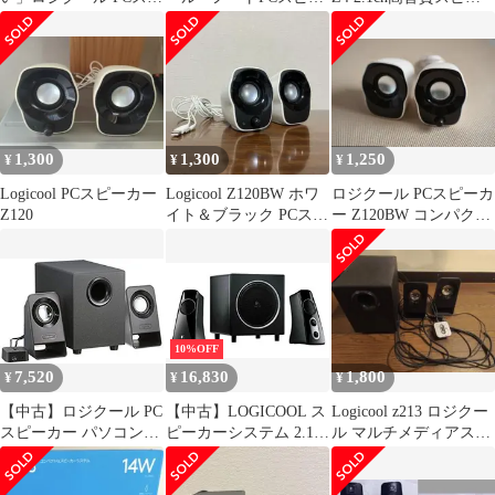
ーカー Z200nWH スピ
カー Z205
カー 重低音サブウーフ
ーカー ステレオ ホワイ
ァー
ト 3.5mm入力 PC
iPhone Android Z200n
PC スピーカー
1,300
1,300
1,250
¥
¥
¥
Logicool PCスピーカー
Logicool Z120BW ホワ
ロジクール PCスピーカ
Z120
イト＆ブラック PCスピ
ー Z120BW コンパクト
ーカー
USB給電【箱なし】
10%OFF
7,520
16,830
1,800
¥
¥
¥
【中古】ロジクール PC
【中古】LOGICOOL ス
Logicool z213 ロジクー
スピーカー パソコン用
ピーカーシステム 2.1ch
ル マルチメディアスピ
Z213 ブラック ステレ
PCスピーカー Z523BK
ーカー S-00143
オ 2.1ch サブウーファ