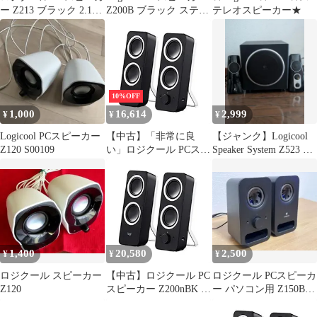
ー Z213 ブラック 2.1ch
Z200B ブラック ステレ
テレオスピーカー★
サブウーファー付き
オ2ch
10%OFF
1,000
16,614
2,999
¥
¥
¥
Logicool PCスピーカー
【中古】「非常に良
【ジャンク】Logicool
Z120 S00109
い」ロジクール PCスピ
Speaker System Z523 ス
ーカー Z200nBK スピー
ピーカー
カー ステレオ ブラック
3.5mm入力 PC iPhone
Android Z200n PC スピ
ーカー
1,400
20,580
2,500
¥
¥
¥
ロジクール スピーカー
【中古】ロジクール PC
ロジクール PCスピーカ
Z120
スピーカー Z200nBK ス
ー パソコン用 Z150BK
ピーカー ステレオ ブラ
ブラック
ック 3.5mm入力 PC