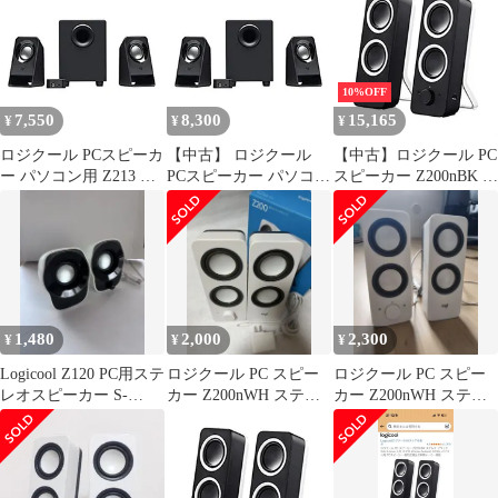
iPhone Android Z200n 国
内正規品
10%OFF
7,550
8,300
15,165
¥
¥
¥
ロジクール PCスピーカ
【中古】 ロジクール
【中古】ロジクール PC
ー パソコン用 Z213 ブ
PCスピーカー パソコン
スピーカー Z200nBK ス
ラック ステレオ 2.1ch
用 Z213 ブラック ステ
ピーカー ステレオ ブラ
サブウーファー付属
レオ 2.1ch サブウーフ
ック 3.5mm入力 PC
3.5mm入力対応 国内品
ァー付属 3.5mm入力対
iPhone Android Z200n
2メーカー
応
PC スピーカー
1,480
2,000
2,300
¥
¥
¥
Logicool Z120 PC用ステ
ロジクール PC スピー
ロジクール PC スピー
レオスピーカー S-
カー Z200nWH ステレ
カー Z200nWH ステレ
00109
オ ホワイト 3.5mm
オ ホワイト