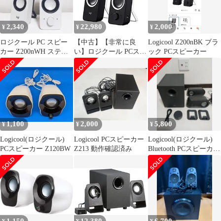
2,340
22,980
2,000
¥
¥
¥
ロジクール PC スピー
【中古】【非常に良
Logicool Z200nBK ブラ
カー Z200nWH ステレ
い】ロジクール PCスピ
ック PCスピーカー
オ ホワイト 3.5mm
ーカー Z200nBK スピー
カー ステレオ ブラック
3.5mm入力 PC iPhone
Android Z200n 国内正規
品
1,100
2,000
5,800
¥
¥
¥
Logicool(ロジクール)
Logicool PCスピーカー
Logicool(ロジクール)
PCスピーカー Z120BW
Z213 動作確認済み
Bluetooth PCスピーカー
Z407