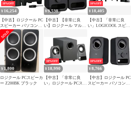
ー
10%OFF
10%OFF
16,254
9,530
18,405
¥
¥
¥
【中古】ロジクール PC
【中古】【非常に良
【中古】「非常に良
スピーカー パソコン用
い】ロジクール マルチ
い」LOGICOOL スピー
Z313 ブラック ステレ
メディアスピーカー
カーシステム 2.1ch PC
オ 2.1ch サブウーファ
z150 ブラック Z150BK
スピーカー Z523BK
ー付属 3.5mm入力対応
rdzdsi3
国内正規品 間メーカー
10%OFF
10%OFF
1,800
18,990
8,766
¥
¥
¥
ロジクール PCスピーカ
【中古】「非常に良
【中古】ロジクール PC
ー Z200BK ブラック
い」ロジクール PCスピ
スピーカー パソコン用
ーカー パソコン用
Z150BK ブラック ステ
Z213 ブラック ステレ
レオ 2ch コンパクト
オ 2.1ch サブウーファ
3.5mm入力対応 PC ス
ー付属 3.5mm入力対応
ピーカー 2年間メーカ
国内 2年間メーカー保
ー
証