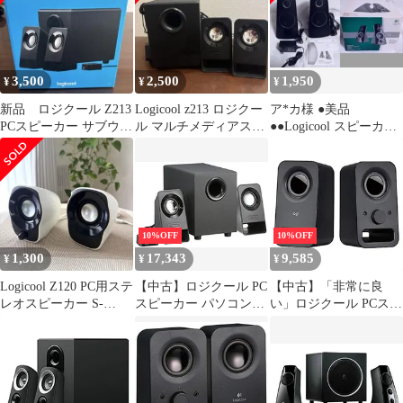
ー付属 3.5mm入力対応
国内正規品 2年間メー
カー保証 d2ldlup
3,500
2,500
1,950
¥
¥
¥
新品 ロジクール Z213
Logicool z213 ロジクー
ア*カ様 ●美品
PCスピーカー サブウー
ル マルチメディアスピ
●●Logicool スピーカー
ファー搭載 動作確認済
ーカー S-00143
システム（Z520）中古
良品●●
10%OFF
10%OFF
1,300
17,343
9,585
¥
¥
¥
Logicool Z120 PC用ステ
【中古】ロジクール PC
【中古】「非常に良
レオスピーカー S-
スピーカー パソコン用
い」ロジクール PCスピ
00109
Z213 ブラック ステレ
ーカー パソコン用
オ 2.1ch サブウーファ
Z150BK ブラック ステ
ー付属 3.5mm入力対応
レオ 2ch コンパクト
国内正規品 2年間メー
3.5mm入力対応 PC ス
カー保証
ピーカー 2年間メーカ