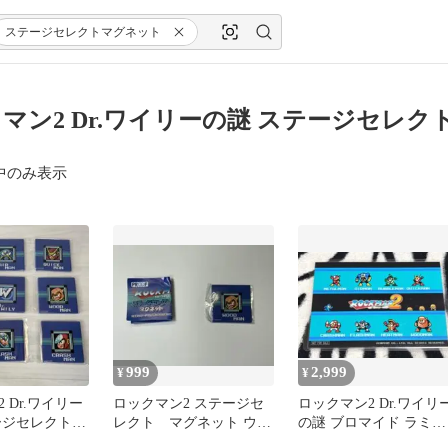
ステージセレクトマグネット
マン2 Dr.ワイリーの謎 ステージセレク
中のみ表示
999
2,999
¥
¥
 Dr.ワイリー
ロックマン2 ステージセ
ロックマン2 Dr.ワイリ
ージセレクトマ
レクト マグネット ウッ
の謎 ブロマイド ラミネ
全種 コンプリ
ドマン ガチャ
ート済 NOTFORSALE