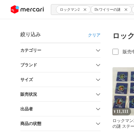
ンツにスキップ
ロックマン2
Dr.ワイリーの謎
絞り込み
ロック
クリア
カテゴリー
販売
ブランド
サイズ
販売状況
出品者
11,111
¥
ロックマン2
商品の状態
の謎 ステ
グネット 