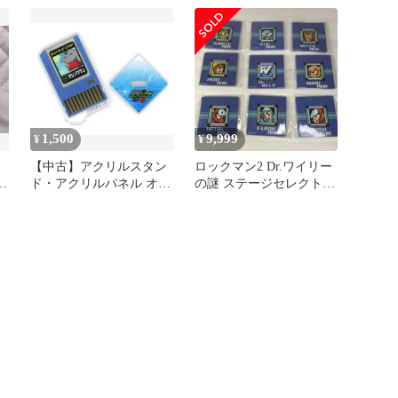
ト 「ロックマン ゲーム
情景アクリルスタンド」
1,500
9,999
¥
¥
セ
【中古】アクリルスタン
ロックマン2 Dr.ワイリー
セ
ド・アクリルパネル オジ
の謎 ステージセレクトマ
ゾウサン バトルチップア
グネット 全種 コンプリ
クリルスタンド 「カプく
ート
じ バトルネットワーク
ロックマンエグゼ くじ」
C-4賞