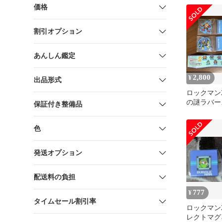
ート
価格
割引オプション
あんしん鑑定
2,800
¥
出品形式
ロックマン2
の謎ラバー
保証付き整備品
種
色
発送オプション
配送料の負担
777
¥
タイムセール割引率
ロックマン
レクトマグ