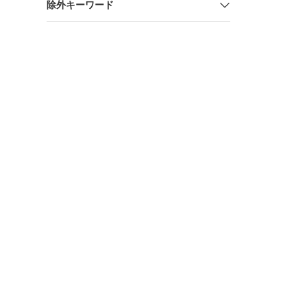
除外キーワード
マン ウッ