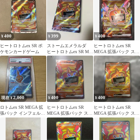
400
399
400
¥
¥
¥
ヒートロトムex SR ポ
ストームエメラルダ
ヒートロトムex SR
ケモンカードゲーム
ヒートロトムex SR M6
MEGA 拡張パック スト
090/076
ームエメラルダ キラ
090…
2,000
400
400
現在 ¥
¥
¥
ロトムex SR MEGA 拡
ヒートロトムex SR
ヒートロトムex SR
張パック インフェルノ
MEGA 拡張パック スト
MEGA 拡張パック スト
X PSA10
ームエメラルダ キラ
ームエメラルダ キラ
090…
090…