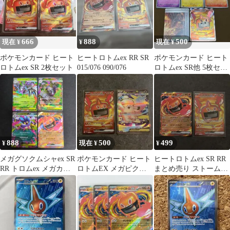
666
888
500
現在 ¥
¥
現在 ¥
ポケモンカード ヒート
ヒートロトムex RR SR
ポケモンカード ヒート
ロトムex SR 2枚セット
015/076 090/076
ロトムex SR他 5枚セッ
ト
888
500
499
¥
現在 ¥
¥
メガグソクムシャex SR
ポケモンカード ヒート
ヒートロトムex SR RR
RR トロムex メガカラ
ロトムEX メガピクシ
まとめ売り ストームエ
マネロex セット
ーEX 2枚セット
メラルダ