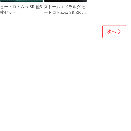
ヒートロトムex SR 他5
ストームエメラルダ ヒ
枚セット
ートロトムex SR RR ポ
ケモンキャッチャーSR
セット
次へ