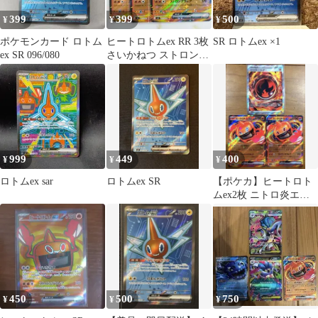
399
399
500
¥
¥
¥
ポケモンカード ロトム
ヒートロトムex RR 3枚
SR ロトムex ×1
ex SR 096/080
さいかねつ ストロング
フレア m6 015/076
999
449
400
¥
¥
¥
ロトムex sar
ロトムex SR
【ポケカ】ヒートロト
ムex2枚 ニトロ炎エネ
ルギーSR ストームエメ
ラルダ
450
500
750
¥
¥
¥