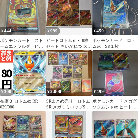
444
999
459
¥
¥
¥
ポケモンカード スト
ヒートロトムｅｘ 8枚
ポケモンカード ロト
ームエメラルダ ヒー
セット さいかねつ スト
ムex SR１枚
トロトムex sr
ロングフレア
300
2,000
499
¥
¥
¥
在庫３ ロトムex RR
SRまとめ売り ロトム
ポケモンカード メガグ
029/080
SR メガミミロップSR
ソクムシャex ヒートロ
メガシャンデラSR
トムex セット