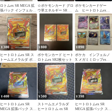
ロトムex SR MEGA 拡
☆ポケモンカード グロ
ポケモンカードゲー
張パック インフェルノ
ウ草エネルギー SR ヒ
ム ヒートロトムex
X 096/080
ートロトムex RR 2枚セ
SR/RR 2枚セット
ット☆
380
800
890
¥
¥
¥
ヒートロトムex SR ス
ポケモンカード ヒート
ポケカ インフェルノ
トームエメラルダ ポケ
ロトムex SR2枚セット
X メガミミロップexロ
モンカード
トムex ストリンダー 6
枚セット
400
500
398
¥
¥
¥
ヒートロトムex SR
ストームエメラルダ
ヒートロトムex SR
MEGA 拡張パック スト
ヒートロトム ex SR
MEGA 拡張パック スト