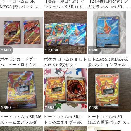
ヒートロトムex SR
【美品・即日配送】イ
【24時間以内発送】メ
MEGA 拡張パック スト
ンフェルノX SR ロトム
ガカラマネロex SR、ヨ
ームエメラルダ キラ
ex
ワシex、ヒートロトム
090…
ex
600
2,080
480
¥
¥
¥
ポケモンカードゲー
ポケカ ロトムex sr ロト
ロトムex SR MEGA 拡
ム ヒートロトムex
ムex sar 3枚セット
張パック インフェルノ
SR/RR
X 096/080 新品
550
555
450
¥
¥
¥
ヒートロトムex SR M6
ヒートロトムex SR ニ
ヒートロトムex SR
ストームエメラルダ
トロ炎エネルギーSR
MEGA 拡張パック スト
ームエメラルダ キラ