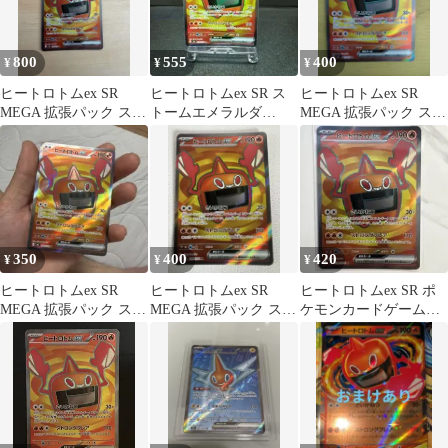
800
555
400
¥
¥
¥
ヒートロトムex SR
ヒートロトムex SR ス
ヒートロトムex SR
MEGA 拡張パック スト
トームエメラルダ
MEGA 拡張パック スト
ームエメラルダ キラ
090…
ームエメラルダ キラ
090…
090…
350
400
420
¥
¥
¥
ヒートロトムex SR
ヒートロトムex SR
ヒートロトムex SR ポ
MEGA 拡張パック スト
MEGA 拡張パック スト
ケモンカードゲーム
ームエメラルダ キラ
ームエメラルダ キラ
090/076
090…
090