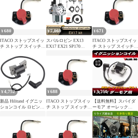
EY27 EY28 70 MM 066-
00003-71 モーター芝刈
り機トリマー エンジン
0
680
7,060
671
¥
¥
¥
ITACO ストップスイッ
スバルロビン EX13
ITACO ストップスイッ
チ ストップ スイッチ
EX17 EX21 SP170
チ ストップ スイッチ
オン オフ ワイヤー ス
SP210対応 キャブレタ
オン オフ ワイヤー ス
バル ロビン EY15 EY20
ー 発電機用 279-62361-
バル ロビン EY15 EY20
EY27 EY28 70 MM 066-
20 279-62301-00
EY27 EY28 70 MM 066-
00003-71 モーター芝刈
00003-71 モーター芝刈
り機トリマー エンジン
り機トリマー エンジン
1
0
4,752
688
3,750
¥
¥
¥
新品 Hilitand イグニッ
ITACO ストップスイッ
【送料無料】スパイダ
ションコイル ロビンエ
チ ストップ スイッチ
ーモア オーレック
ンジン EY28交換用
オン オフ ワイヤー ス
SP850 AZ850 新品 イグ
バル ロビン EY15 EY20
ニッションコイル / ロ
EY27 EY28 70 MM 066-
ビンエンジン EC08 IG
00003-71 モーター芝刈
コイル コード:48120
り機トリマー エンジン