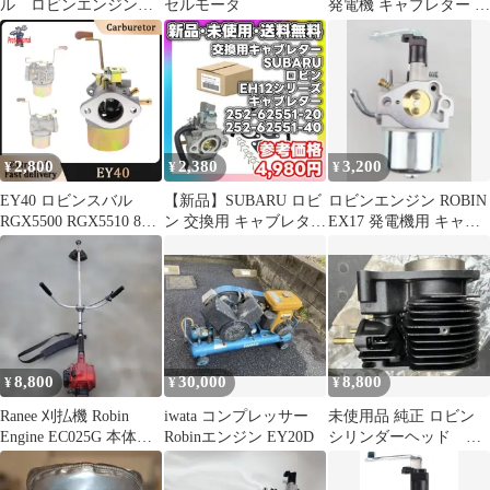
ル ロビンエンジン
セルモータ
発電機 キャブレター ロ
工具箱 ツールボック
ビン ヤマハ ET600系
ス
スバルロビン robin エ
ンジン EF7H EY08 小
型農機用
2,800
2,380
3,200
¥
¥
¥
EY40 ロビンスバル
【新品】SUBARU ロビ
ロビンエンジン ROBIN
RGX5500 RGX5510 8HP
ン 交換用 キャブレター
EX17 発電機用 キャブ
11HP 12HP 224-62336-
EH12 キャブレター
レター 互換品 5.7馬力
00対応 ガスエンジン発
電機用キャブレター
8,800
30,000
8,800
¥
¥
¥
Ranee 刈払機 Robin
iwata コンプレッサー
未使用品 純正 ロビン
Engine EC025G 本体、
Robinエンジン EY20D
シリンダーヘッド コ
引き取り
ンロッド ガスケット3
点セット