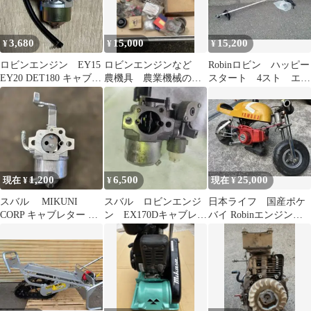
3,680
15,000
15,200
¥
¥
¥
ロビンエンジン EY15
ロビンエンジンなど
Robinロビン ハッピー
EY20 DET180 キャブレ
農機具 農業機械のパ
スタート 4スト エン
ター
ーツ まとめ売り
ジン刈払機 草刈機
BH2510H
1,200
6,500
25,000
現在 ¥
¥
現在 ¥
スバル MIKUNI
スバル ロビンエンジ
日本ライフ 国産ポケ
CORP キャブレター 本
ン EX170Dキャブレタ
バイ Robinエンジン
体 ロビン 入手困難
ー 純正品
EC03