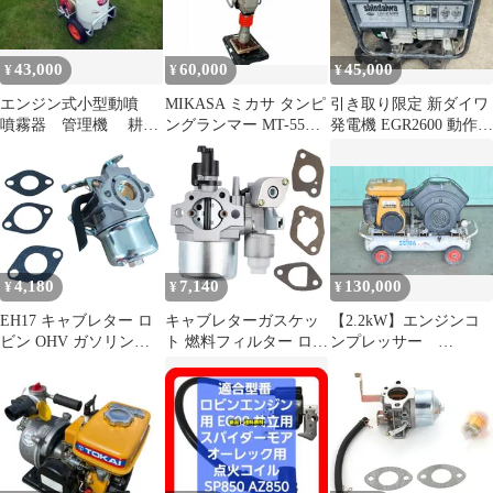
43,000
60,000
45,000
¥
¥
¥
エンジン式小型動噴
MIKASA ミカサ タンピ
引き取り限定 新ダイワ
噴霧器 管理機 耕運
ングランマー MT-55A
発電機 EGR2600 動作確
機 「発送不可」
転圧ランマー 転圧機
認済み
4,180
7,140
130,000
¥
¥
¥
EH17 キャブレター ロ
キャブレターガスケッ
【2.2kW】エンジンコ
ビン OHV ガソリンエ
ト 燃料フィルター ロビ
ンプレッサー
ンジン 4馬力 互換品 管
ンスバル EX21 OHC
SIEWA SC-22GL
理H2
278-62301-60 278-
62301-50 エンジン部品