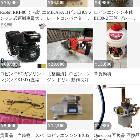
70,000
56,000
4,980
¥
¥
¥
Rabbit RKI-80 くろ助 エ
MIKASAロビンEH09プ
ロビンエンジン本体
ンジン式運搬車最大積
レートコンパクター
EH09-2 三笠 プレート
載量80キロ 走行確認
41kg 整備済み・即使用
用【状態:圧縮なし】
可能
60,990
20,000
13,800
¥
¥
¥
ロビン OHCガソリンエ
【整備済】ロビンエン
背負動噴
ンジン EX13D (直結型
ジン ドリル 動作良好！
／最大4.3HP) ブラッ
パワフル コンクリ穴開
ク・イエロー [空冷4サ
け/工事用
イクル 汎用型エンジン
Robin 旧スバルEH13後
継機種]
5,000
12,500
1,980
¥
¥
¥
貴重品 当時物 スバ
ロビンエンジン EX35
Quikaboo 互換品 互換品