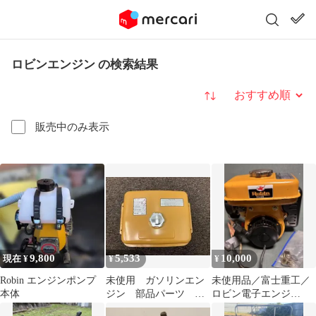
ロビンエンジン の検索結果
並び替え
販売中のみ表示
9,800
5,533
10,000
現在 ¥
¥
¥
Robin エンジンポンプ
未使用 ガソリンエン
未使用品／富士重工／
本体
ジン 部品パーツ 燃
ロビン電子エンジ
料タンク ロビン ロビ
ン/ECO8D/自動車整備