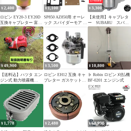
17%OFF
2,400
1,100
3,300
¥
¥
¥
ロビン EY20-3 EY20D
SP850 AZ850用 オーレ
【未使用】キャブレタ
互換キャブレター 富士
ック スパイダーモア ワ
ー SUBARU スバ
ロビン ROBIN
ルボロ HDAキャブレタ
ル ロビンエンジン
ダイヤフラム ７穴 ロビ
EX27 互換品
ン EC08D
49,900
3,500
10,800
¥
¥
¥
【送料込】ハツタ エン
ロビン EH12 互換 キャ
♭ Robin ロビン 刈払機
ジン式 動力噴霧機
ブレター ガスケットセ
BF-0201 エンジン式
ACPF825
ット OHV ガソリンエ
ンジン
1,778
2,480
60,990
¥
¥
¥