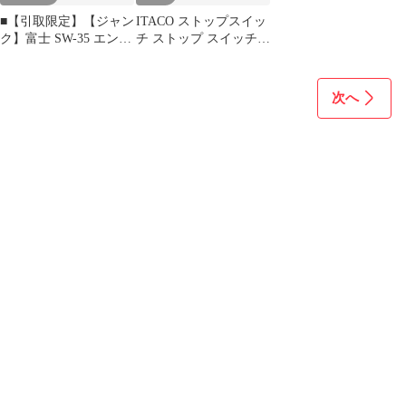
■【引取限定】【ジャン
ITACO ストップスイッ
ク】富士 SW-35 エンジ
チ ストップ スイッチ
ンコンプレッサ ロビン
オン オフ ワイヤー ス
エンジン 完全不動 修理
バル ロビン EY15 EY20
部品取り【ハンズクラ
EY27 EY28 70 MM 066-
次へ
フト宮崎新名爪店】
00003-71 モーター芝刈
り機トリマー エンジン
1