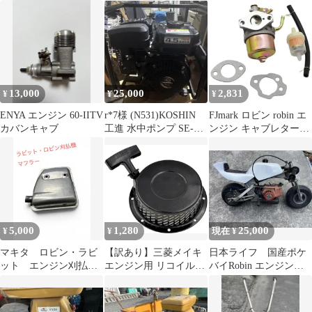
ビンエンジン
刈機 互換 WYJ WT
ECO25GA-2
13,000
25,000
2,831
¥
¥
¥
ENYA エンジン 60-IITV
r*7様 (N531)KOSHIN
FJmark ロビン robin エ
カバンキャブ
工進 水中ポンプ SE-
ンジン キャブレター
50X-AAJ-2
EY15 EY20 227-62450-
10 228-6245、228-
62450-10 互換品
5,000
1,280
25,000
¥
¥
現在 ¥
マキタ ロビン・ラビ
【訳あり】三菱メイキ
日本ライフ 国産ポケ
ット エンジン刈払
エンジン用 リコイルス
バイRobin エンジン
機 マフラー
ターター GT600/GM182
EC04 ホワイト
等 管理OS