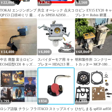
22,000
2,362
2,560
¥
¥
¥
TOKAI エンジンポンプ
共立 オーレック 点火コ
ロビン EY15 EY20 キャ
QP153 口径40ミリ 最大
イル SP850 AZ850
ブレター Robin 耕運機
揚程 50ｍ 中古
EC08⭐A③-24
刈払機 RGX2400 エン
ジン 汎用 互換品
14,400
6,000
68,000
¥
¥
¥
中古 廃盤 富士ロビン
スパイダーモア用 キャ
明和製作所 コンクリー
EC04旧型CDI キッズカ
ブレター HDA213 草刈
トカッター MCP-180
ート 74Daijiro
機
(18インチ) 動作確認済
799
834
1,880
¥
¥
¥
ロシア語版 チラシ フラ
ITACO ストップスイッ
ひがしまる sp850 az850