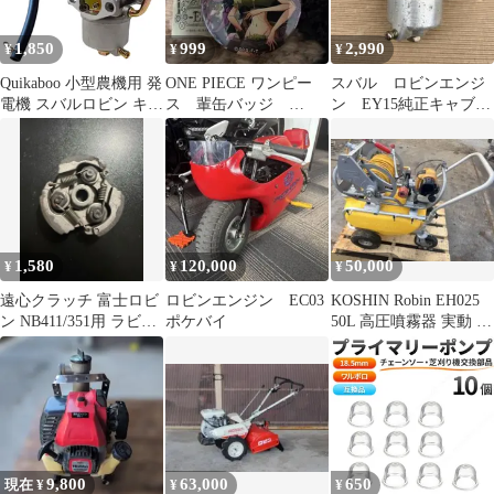
1,850
999
2,990
¥
¥
¥
Quikaboo 小型農機用 発
ONE PIECE ワンピー
スバル ロビンエンジ
電機 スバルロビン キャ
ス 輩缶バッジ
ン EY15純正キャブレ
ブレター ロビン EF7H
ENGINE 第11弾 ロビ
ター O/H済み
EY08 Robin(ロビン）互
ン
換品 スバルロビン用キ
ャブレター ロビン
EY08
1,580
120,000
50,000
¥
¥
¥
遠心クラッチ 富士ロビ
ロビンエンジン EC03
KOSHIN Robin EH025
ン NB411/351用 ラビッ
ポケバイ
50L 高圧噴霧器 実動 引
ト NB4100
き取り
9,800
63,000
650
現在 ¥
¥
¥