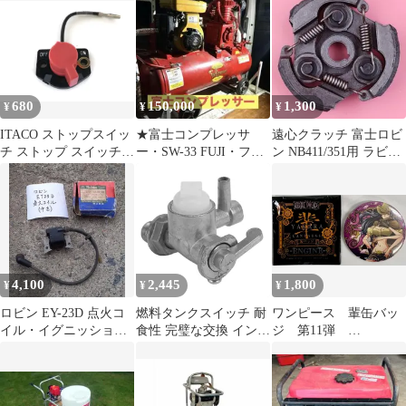
トマン クラシックTV
シリーズ」 [JAD98259]
680
150,000
1,300
¥
¥
¥
ITACO ストップスイッ
★富士コンプレッサ
遠心クラッチ 富士ロビ
チ ストップ スイッチ
ー・SW-33 FUJI・フ
ン NB411/351用 ラビッ
オン オフ ワイヤー ス
ジ・エアコンプレッサ
ト NB4100
バル ロビン EY15 EY20
ー★
EY27 EY28 70 MM 066-
00003-71 モーター芝刈
り機トリマー エンジン
1
4,100
2,445
1,800
¥
¥
¥
ロビン EY-23D 点火コ
燃料タンクスイッチ 耐
ワンピース 輩缶バッ
イル・イグニッション
食性 完璧な交換 インス
ジ 第11弾
コイル(中古)
トール簡単 金属素材 燃
ENGINE 麦わらスト
料コック OEM 064-
ア限定 復活総選挙
20064-00 ロビン
ver. ロビン
EY15/EY20 の交換用