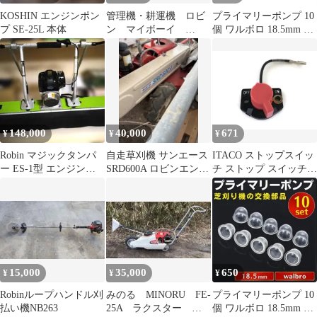
KOSHIN エンジンポン
管理機・耕運機 ロビ
プライマリーポンプ 10
プ SE-25L 本体
ン マイボーイ
個 ワルボロ 18.5mm 草
RC550 ５馬力 正転
刈機 Walbro 互換 WYJ
逆転 A6223
WT プライミングポン
プ TKキャブ DPR10系
芝刈 WY WYG WYL
WYK
148,000
40,000
671
¥
¥
¥
Robin マジックタンパ
自走草刈機 サンエース
ITACO ストップスイッ
ー ES-1型 エンジン式
SRD600A ロビンエンジ
チ ストップ スイッチ
本体 建築工具
ン搭載
オン オフ ワイヤー ス
バル ロビン EY15 EY20
EY27 EY28 70 MM 066-
00003-71 モーター芝刈
り機トリマー エンジン
1
15,000
35,000
650
¥
¥
¥
Robinループハンドル刈
みのる MINORU FE-
プライマリーポンプ 10
払い機NB263
25A ラクスター ロ
個 ワルボロ 18.5mm 草