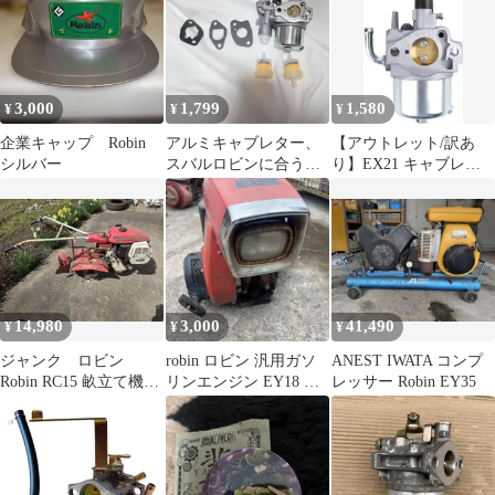
3,000
1,799
1,580
¥
¥
¥
企業キャップ Robin
アルミキャブレター、
【アウトレット/訳あ
シルバー
スバルロビンに合うキ
り】EX21 キャブレタ
ャブレターアクセサリ
ー ロビン EX17 EX13
ーex17
SP21 気化器 キャブ エ
ンジン 発動機 交換 カ
スタム 純正互換品
14,980
3,000
41,490
¥
¥
¥
ジャンク ロビン
robin ロビン 汎用ガソ
ANEST IWATA コンプ
Robin RC15 畝立て機
リンエンジン EY18 圧
レッサー Robin EY35
管理機
縮あり