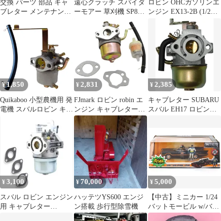
交換 パーツ 部品 キャ
遠心クラッチ スパイダ
ロビン OHCガソリンエ
ブレター メンテナンス
ーモアー 草刈機 SP850
ンジン EX13-2B (1/2減
エアフィルター エンジ
AZ850 ロビン EC08
速型／4.3HP) [空冷4サ
ン 互換 ロビン (エアフ
イクル 汎用型エンジン
ィルター)
旧スバルEH12-2B後継
機種]
1,850
2,831
2,385
¥
¥
¥
Quikaboo 小型農機用 発
FJmark ロビン robin エ
キャブレター SUBARU
電機 スバルロビン キャ
ンジン キャブレター
スバル EH17 ロビンエ
ブレター ロビン EF7H
EY15 EY20 227-62450-
ンジン Robin ガソリン
EY08 Robin(ロビン）互
10 228-6245、228-
エンジン 農業用 互換品
換品 スバルロビン用キ
62450-10 互換品
草刈り機 清掃工具 パー
ャブレター ロビン
ツ 部品 耕うん機 耕運
EY08
機 刈払機 ワルボロ カ
ブ モンキー OHV 4馬力
227-62301-00 227-
3,100
70,000
5,000
¥
¥
¥
62333-00
スバル ロビン エンジン
ハッテツYS600 エンジ
【中古】ミニカー 1/24
用 キャブレター
ン搭載 歩行型除雪機
バットモービル w/バッ
GKP254E EH09 EH09-2
トマン＆ロビン 「バッ