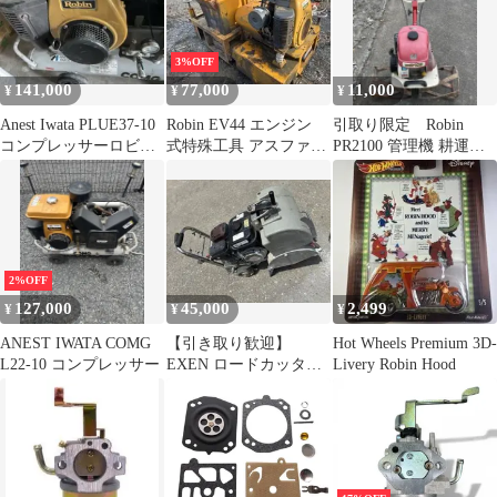
3%OFF
141,000
77,000
11,000
¥
¥
¥
Anest Iwata PLUE37-10
Robin EV44 エンジン
引取り限定 Robin
コンプレッサーロビン
式特殊工具 アスファル
PR2100 管理機 耕運機
EY28エンジン
ト縁石機
培土器付き 【ジャン
ク】
2%OFF
127,000
45,000
2,499
¥
¥
¥
ANEST IWATA COMG
【引き取り歓迎】
Hot Wheels Premium 3D-
L22-10 コンプレッサー
EXEN ロードカッタ
Livery Robin Hood
ー 12インチ