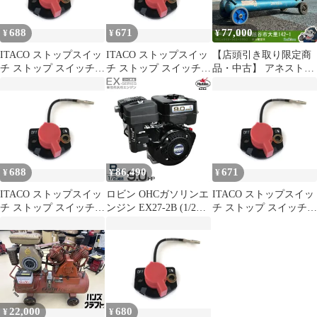
0
688
671
77,000
¥
¥
¥
ITACO ストップスイッ
ITACO ストップスイッ
【店頭引き取り限定商
チ ストップ スイッチ
チ ストップ スイッチ
品・中古】 アネスト岩
オン オフ ワイヤー ス
オン オフ ワイヤー ス
田 SUE-222PB エンジン
バル ロビン EY15 EY20
バル ロビン EY15 EY20
コンプレッサー 【越谷
EY27 EY28 70 MM 066-
EY27 EY28 70 MM 066-
店】
00003-71 モーター芝刈
00003-71 モーター芝刈
り機トリマー エンジン
り機トリマー エンジン
1
1
688
86,490
671
¥
¥
¥
ITACO ストップスイッ
ロビン OHCガソリンエ
ITACO ストップスイッ
チ ストップ スイッチ
ンジン EX27-2B (1/2減
チ ストップ スイッチ
オン オフ ワイヤー ス
速型/最大9.0HP) [空冷4
オン オフ ワイヤー ス
バル ロビン EY15 EY20
サイクル 汎用型エンジ
バル ロビン EY15 EY20
EY27 EY28 70 MM 066-
ン 旧スバルEH30B後継
EY27 EY28 70 MM 066-
00003-71 モーター芝刈
機種]
00003-71 モーター芝刈
り機トリマー エンジン
り機トリマー エンジン
1
1
22,000
680
¥
¥