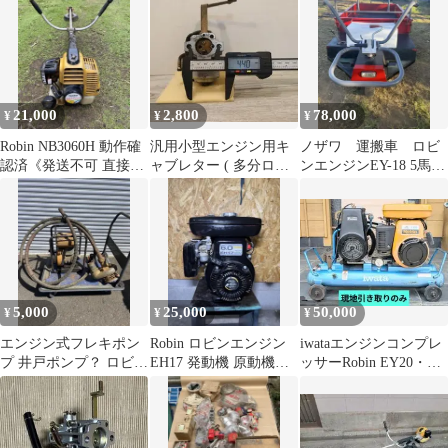
ンエンジン
士学校未組立部品有
21,000
2,800
78,000
¥
¥
¥
Robin NB3060H 動作確
汎用小型エンジン用キ
ノザワ 運搬車 ロビ
認済《発送不可 直接取
ャブレター ( 多分ロビ
ンエンジンEY-18 5馬力
引 長崎県》
ンエンジン?)
ダブルタイヤ
5,000
25,000
50,000
¥
¥
¥
エンジン式フレキポン
Robin ロビンエンジン
iwataエンジンコンプレ
プ 井戸ポンプ？ ロビン
EH17 発動機 原動機
ッサーRobin EY20・引
ジャンク 引き取り限定
OHV ガソリンエンジン
き取り限定
茨城県水戸市