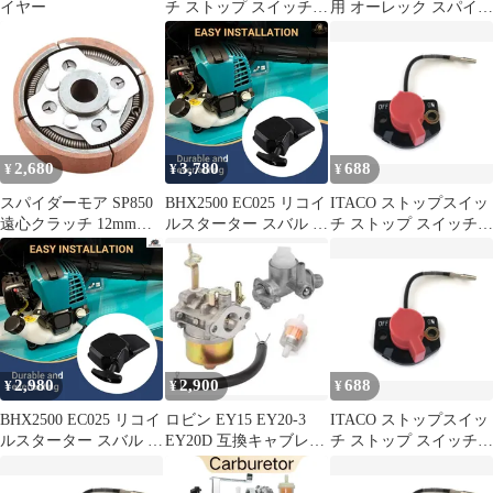
イヤー
チ ストップ スイッチ
用 オーレック スパイダ
オン オフ ワイヤー ス
ーモア ワルボロ hdaキ
バル ロビン EY15 EY20
ャブレター ダイヤフラ
EY27 EY28 70 MM 066-
ム ７穴 ロビン ec08d
00003-71 モーター芝刈
り機トリマー エンジン
2,680
3,780
688
¥
¥
¥
スパイダーモア SP850
BHX2500 EC025 リコイ
ITACO ストップスイッ
遠心クラッチ 12mm軸
ルスターター スバル ロ
チ ストップ スイッチ
用 ロビンエンジン 互換
ビン EH025 BHX2500
オン オフ ワイヤー ス
品 管理M2
BHX2500CA
バル ロビン EY15 EY20
EY27 EY28 70 MM 066-
00003-71 モーター芝刈
り機トリマー エンジン
1
2,980
2,900
688
¥
¥
¥
BHX2500 EC025 リコイ
ロビン EY15 EY20-3
ITACO ストップスイッ
ルスターター スバル ロ
EY20D 互換キャブレタ
チ ストップ スイッチ
ビン EH025 BHX2500
ー フューエルコック
オン オフ ワイヤー ス
BHX2500CA
バル ロビン EY15 EY20