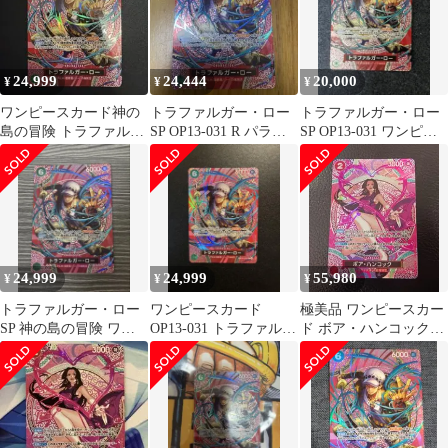
24,999
24,444
20,000
¥
¥
¥
ワンピースカード神の
トラファルガー・ロー
トラファルガー・ロー
島の冒険 トラファルガ
SP OP13-031 R パラレ
SP OP13-031 ワンピー
ー・ロー SP OP13-031
ル 神の島の冒険
スカードゲーム
R
24,999
24,999
55,980
¥
¥
¥
トラファルガー・ロー
ワンピースカード
極美品 ワンピースカー
SP 神の島の冒険 ワン
OP13-031 トラファルガ
ド ボア・ハンコック
ピースカード
ー・ローSP パラレル
SP OP12-014 神の島の
【即日発送】
冒険