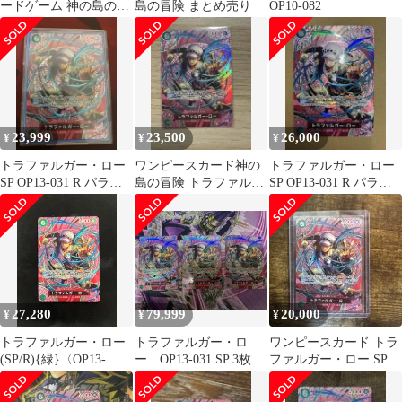
ードゲーム 神の島の冒
島の冒険 まとめ売り
OP10-082
険 レアカードセット
23,999
23,500
26,000
¥
¥
¥
トラファルガー・ロー
ワンピースカード神の
トラファルガー・ロー
SP OP13-031 R パラレ
島の冒険 トラファルガ
SP OP13-031 R パラレ
ル 神の島の冒険
ー・ロー SP OP13-031
ル 神の島の冒険
R
27,280
79,999
20,000
¥
¥
¥
トラファルガー・ロー
トラファルガー・ロ
ワンピースカード トラ
(SP/R){緑}〈OP13-
ー OP13-031 SP 3枚
ファルガー・ロー SP
031〉[【OP-15】ブース
パラレル
OP13-031 R カード
ターパック 神の島の冒