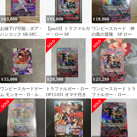
63,000
91,000
18,000
¥
¥
¥
お値下げ可能：ボア・
【psa10】トラファルガ
ワンピースカード 神
ハンコック SR-SPC
ー・ロー SP
の島の冒険 SP ロー
[OP12 -014]
55,000
28,500
25,299
¥
¥
¥
ワンピースカードゲー
トラファルガー・ロー
ワンピースカード トラ
ム モンキー・D・ルフ
OP13-031 オマケ付き
ファルガー・ロー
ィ
OP13-031