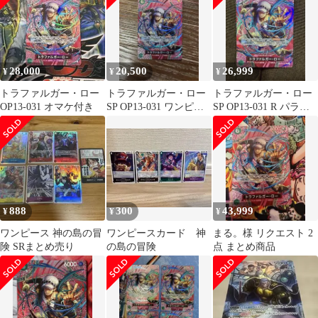
険] パラレルSP
28,000
20,500
26,999
¥
¥
¥
トラファルガー・ロー
トラファルガー・ロー
トラファルガー・ロー
OP13-031 オマケ付き
SP OP13-031 ワンピー
SP OP13-031 R パラレ
スカードゲーム OP15
ル 神の島の冒険
888
300
43,999
¥
¥
¥
ワンピース 神の島の冒
ワンピースカード 神
まる。様 リクエスト 2
険 SRまとめ売り
の島の冒険
点 まとめ商品