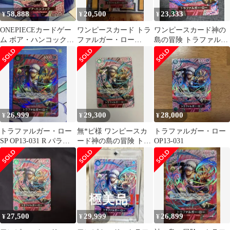
58,888
20,500
23,333
¥
¥
¥
ONEPIECEカードゲー
ワンピースカード トラ
ワンピースカード神の
ム ボア・ハンコック
ファルガー・ロー
島の冒険 トラファルガ
SP 赤 神の島の冒険
OP13-031 sp
ー・ロー SP OP13-031
OP12
R
26,999
29,300
28,000
¥
¥
¥
トラファルガー・ロー
無*ピ様 ワンピースカ
トラファルガー・ロー
SP OP13-031 R パラレ
ード神の島の冒険 トラ
OP13-031
ル 神の島の冒険
ファルガー・ロー SP
OP13-0
27,500
29,999
26,899
¥
¥
¥