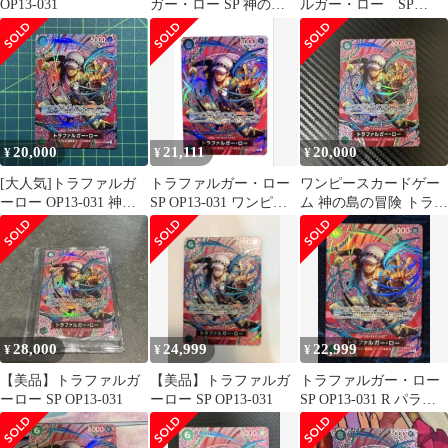
OP13-031
ガー・ロー SP 神の島
ルガー・ロー SP
の冒険
OP13-031
20,000
21,111
20,000
¥
¥
¥
[大人気]トラファルガ
トラファルガー・ロー
ワンピースカードゲー
ーロー OP13-031 神の
SP OP13-031 ワンピー
ム 神の島の冒険 トラフ
島の冒険
スカードゲーム OP15
ァルガー・ロー パラレ
ル SP
28,000
24,999
22,999
¥
¥
¥
【美品】トラファルガ
【美品】トラファルガ
トラファルガー・ロー
ーロー SP OP13-031
ーロー SP OP13-031
SP OP13-031 R パラレ
ル 神の島の冒険