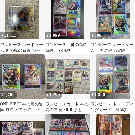
11,111
1,999
888
¥
¥
¥
ワンピース カードゲー
ワンピース 神の島の
ワンピース カードゲー
ム 神の島の冒険 シーク
冒険 SR 4枚
ム 神の島の冒険 sr
レット
4枚セット
1,700
1,799
1,800
¥
¥
¥
ONE PIECE神の島の冒
ワンピースカード 神の
ワンピース トレーディ
険 ロロノア ゾロ ナミ
島の冒険 SR R まとめ
ングカード SR4枚セ
SR
売り
ット 神の島の冒険