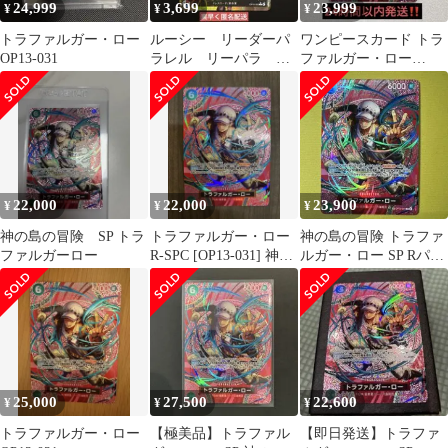
24,999
3,699
23,999
¥
¥
¥
トラファルガー・ロー
ルーシー リーダーパ
ワンピースカード トラ
OP13-031
ラレル リーパラ 神
ファルガー・ロー
の島の冒険
OP13-031 sp
22,000
22,000
23,900
¥
¥
¥
神の島の冒険 SP トラ
トラファルガー・ロー
神の島の冒険 トラファ
ファルガーロー
R-SPC [OP13-031] 神の
ルガー・ロー SP Rパラ
島の冒険
レル OP13-031
25,000
27,500
22,600
¥
¥
¥
トラファルガー・ロー
【極美品】トラファル
【即日発送】トラファ