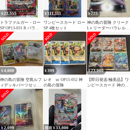
23,555
111,111
777
¥
¥
¥
トラファルガー・ロー
ワンピースカード ロー
神の島の冒険 クリーク
SP OP13-031 R パラレ
SP 4枚セット
L⭐︎ リーダーパラレル
ル 神の島の冒険
極美品
4,000
399
23,000
¥
¥
¥
神の島の冒険 空島ルフ
レオ uc OP15-052 神
【即日発送/極美品】ワ
ィデッキパーツセット
の島の冒険
ンピースカード 神の島
op15ルフィSEC、ゾロ
の冒険 ゴッドパック L-
SR
P 全6種
2,099
33,000
¥
現在 ¥