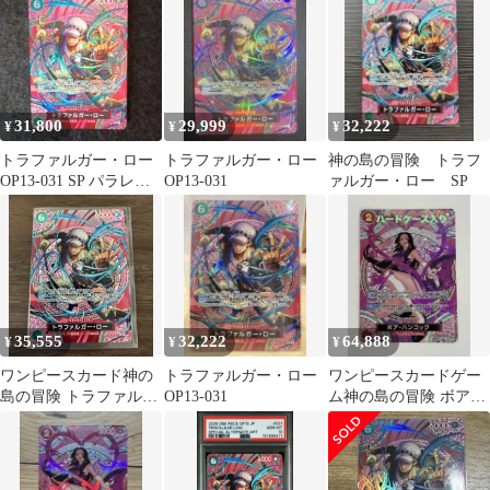
31,800
29,999
32,222
¥
¥
¥
トラファルガー・ロー
トラファルガー・ロー
神の島の冒険 トラフ
OP13-031 SP パラレル
OP13-031
ァルガー・ロー SP
ワンピースカードゲー
ム
35,555
32,222
64,888
¥
¥
¥
ワンピースカード神の
トラファルガー・ロー
ワンピースカードゲー
島の冒険 トラファルガ
OP13-031
ム神の島の冒険 ボア・
ー・ロー SP OP13-031
ハンコック SP OP12-
R
014