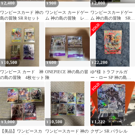
2,400
900
2,000
¥
¥
¥
ワンピースカード 神の
ワンピース カードゲー
ワンピースカードゲー
島の冒険 SR Rセット
ム 神の島の冒険 レア
ム 神の島の冒険 SR・
カード
Rまとめ売り
10,500
600
22,200
¥
¥
¥
ワンピース カード 神
ONEPIECE 神の島の冒
ゆ*様 トラファルガ
の島の冒険 4枚セット
険
ー・ロー SP 神の島の
冒険 ワンピースカード
3,000
10,500
1,222
¥
¥
¥
【美品】ワンピースカ
ワンピースカード 神の
クザン SR パラレル