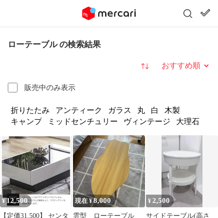
ローテーブル の検索結果
並び替え
販売中のみ表示
折りたたみ
アンティーク
ガラス
丸
白
木製
キャンプ
ミッドセンチュリー
ヴィンテージ
大理石
12,500
8,000
2,500
¥
現在 ¥
¥
【定価31,500】 センタ
雲型 ローテーブル
サイドテーブル(高さ