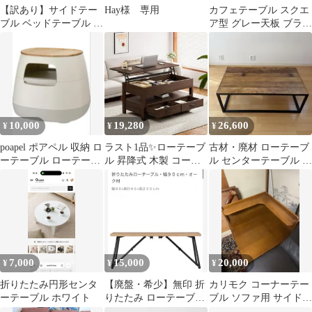
【訳あり】サイドテー
Hay様 専用
カフェテーブル スクエ
ブル ベッドテーブル キ
ア型 グレー天板 ブラッ
ャスター付き 移動式 昇
ク脚
降式サイド
10,000
19,280
26,600
¥
¥
¥
poapel ポアペル 収納 ロ
ラスト1品✨ローテーブ
古材・廃材 ローテーブ
ーテーブル ローテーブ
ル 昇降式 木製 コーヒ
ル センターテーブル ア
ル サイドテーブル
ーテーブル 引き出し付
イアン脚
き 収納付
7,000
15,000
20,000
¥
¥
¥
折りたたみ円形センタ
【廃盤・希少】無印 折
カリモク コーナーテー
ーテーブル ホワイト
りたたみ ローテーブル
ブル ソファ用 サイドテ
オーク材 幅90cm
ーブル 木製 オーク ブ