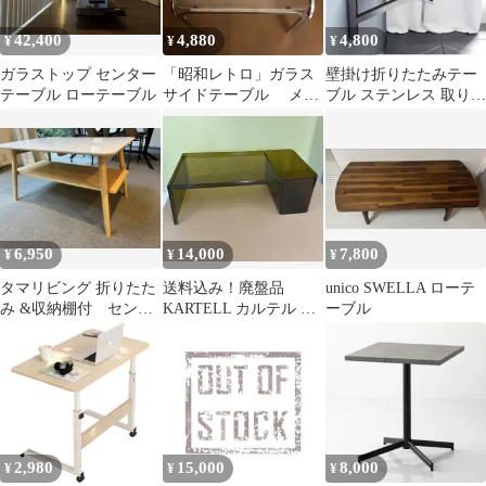
42,400
4,880
4,800
¥
¥
¥
ガラストップ センター
「昭和レトロ」ガラス
壁掛け折りたたみテー
テーブル ローテーブル
サイドテーブル メタ
ブル ステンレス 取り付
ルフレーム
け (幅30×長さ90cm)
6,950
14,000
7,800
¥
¥
¥
タマリビング 折りたた
送料込み！廃盤品
unico SWELLA ローテ
み &収納棚付 センタ
KARTELL カルテル ウ
ーブル
ーテーブル
ザメ センターテーブル
レアカラー
2,980
15,000
8,000
¥
¥
¥