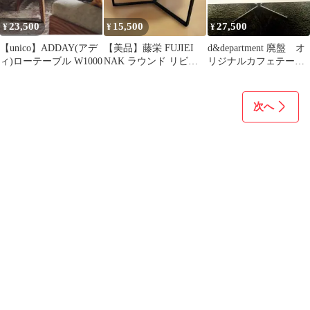
23,500
15,500
27,500
¥
¥
¥
【unico】ADDAY(アデ
【美品】藤栄 FUJIEI
d&department 廃盤 オ
ィ)ローテーブル W1000
NAK ラウンド リビン
リジナルカフェテーブ
グテーブル センターテ
ル
ーブル
次へ