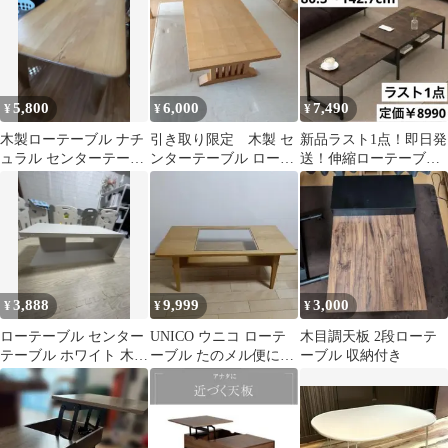
5,800
6,000
7,490
¥
¥
¥
木製ローテーブル ナチ
引き取り限定 木製 セ
新品ラスト1点！即日発
ュラル センターテーブ
ンターテーブル ローテ
送！伸縮ローテーブル
ル
ーブル
幅80.5～142.7cm
3,888
9,999
3,000
¥
¥
¥
ローテーブル センター
UNICO ウニコ ローテ
木目調天板 2段ローテ
テーブル ホワイト 木目
ーブル たのメル便にて
ーブル 収納付き
調
無料配送