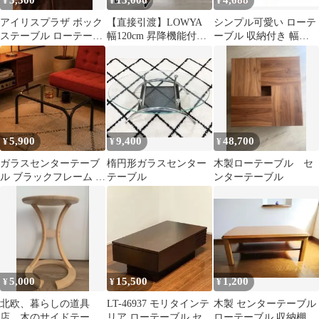
3,300
15,000
4,688
¥
¥
¥
アイリスプラザ ボック
【直接引渡】LOWYA
シンプル可愛い ローテ
ステーブル ローテーブ
幅120cm 昇降機能付き
ーブル 収納付き 幅
ル
センターテーブル 引き
100cm リビング コーヒ
出し収納
ーテーブル
5,900
9,400
48,700
¥
¥
¥
ガラスセンターテーブ
楕円形ガラスセンター
木製ローテーブル セ
ル ブラックフレーム ロ
テーブル
ンターテーブル
ーテーブル ミッドセン
チュリー
5,000
15,500
1,200
¥
¥
¥
北欧、暮らしの道具
LT-46937 モリタインテ
木製 センターテーブル
店 木のサイドテーブ
リア ローテーブル セン
ローテーブル 収納棚付