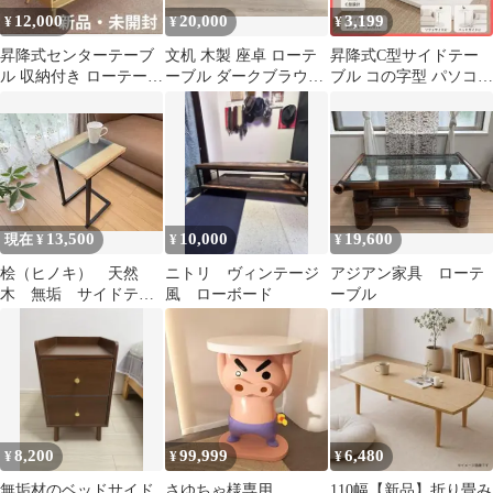
活 一人暮らし かわいい
12,000
20,000
3,199
¥
¥
¥
シンプル おしゃれ 送料
無料
昇降式センターテーブ
文机 木製 座卓 ローテ
昇降式C型サイドテー
ル 収納付き ローテーブ
ーブル ダークブラウン
ブル コの字型 パソコン
ル
ちゃぶ台 唐物
デスク 高さ調節 回転天
板 木目調
13,500
10,000
19,600
現在 ¥
¥
¥
桧（ヒノキ） 天然
ニトリ ヴィンテージ
アジアン家具 ローテ
木 無垢 サイドテー
風 ローボード
ーブル
ブル リバーテーブル
8,200
99,999
6,480
¥
¥
¥
無垢材のベッドサイド
さゆちゃ様専用
110幅【新品】折り畳み