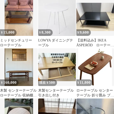
ラウン
15,000
8,300
9,600
¥
¥
¥
ミッドセンチュリー
LOWYA ダイニングテ
【送料込み】IKEA
ローテーブル
ーブル
ÄSPERÖD ローテーブ
ル
160,000
500
11,800
¥
現在 ¥
¥
木製 センターテーブル
木製センターテーブル
ローテーブル センター
ローテーブル 収納棚付
引き出し付き
テーブル 折り畳み ブラ
き
ウン 100ｘ55ｘ44CM