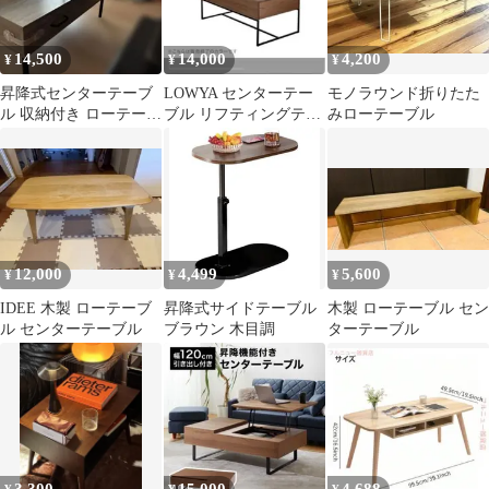
14,500
14,000
4,200
¥
¥
¥
昇降式センターテーブ
LOWYA センターテー
モノラウンド折りたた
ル 収納付き ローテーブ
ブル リフティングテー
みローテーブル
ル リビングテーブル
ブル 昇降式
12,000
4,499
5,600
¥
¥
¥
IDEE 木製 ローテーブ
昇降式サイドテーブル
木製 ローテーブル セン
ル センターテーブル
ブラウン 木目調
ターテーブル