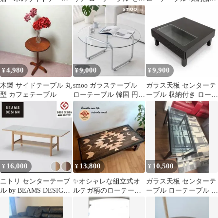
ル ナチュラル
ターテーブル
き
4,980
9,000
9,900
¥
¥
¥
木製 サイドテーブル 丸
smoo ガラステーブル
ガラス天板 センターテ
型 カフェテーブル
ローテーブル 韓国 円形
ーブル 収納付き ローテ
80cm
ーブル ブラック モダ
ン リビング
16,000
13,800
10,500
¥
¥
¥
ニトリ センターテーブ
✨オシャレな組立式オ
ガラス天板 センターテ
ル by BEAMS DESIGN
ルテガ柄のローテーブ
ーブル ローテーブル ブ
ローテーブル
ル✨
ラック