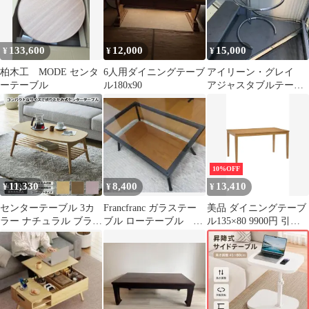
133,600
12,000
15,000
¥
¥
¥
柏木工 MODE センタ
6人用ダイニングテーブ
アイリーン・グレイ
ーテーブル
ル180x90
アジャスタブルテーブ
ル ガラステーブル リプ
ロダクト
10%OFF
11,330
8,400
13,410
¥
¥
¥
センターテーブル 3カ
Francfranc ガラステー
美品 ダイニングテーブ
ラー ナチュラル ブラウ
ブル ローテーブル メ
ル135×80 9900円 引取
ン ピンク
リオルコーヒーテーブ
限定
W90×D50×H35cm リビ
ル
ングテーブル ローテー
ブル RECIPE（レシ
ピ） 収納棚付 脚部折り
たたみ式 日常使い 新生