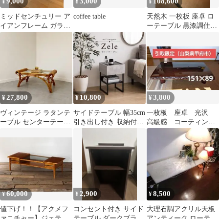
9,000
3,000
108,600
¥
¥
¥
ミッドセンチュリー ア
coffee table
天然木 一枚板 座卓 ロ
イアンフレーム ガラス
ーテーブル 黒漆調仕上
天板 ローテーブル コー
げ
ヒーテーブル
27,800
10,800
3,800
¥
¥
¥
ヴィンテージ ラタンテ
サイドテーブル 幅35cm
一枚板 座卓 光沢
ーブル センターテーブ
引き出し付き 収納付き
高級感 コーティン
ル コーヒーテーブル ビ
ストーングレー
グ ローテーブル 木
ンテージ
製
60,000
2,900
8,500
¥
¥
¥
値下げ！！【アクメフ
コンセント付き サイド
大理石調アクリル天板
ァニチャー】ジェティ
テーブル ダークブラウ
アンティーク ローテー