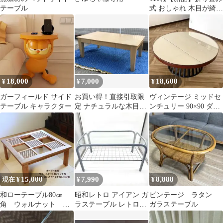
テーブル
式 おしゃれ 木目が綺麗
なテーブル アウトレッ
ト
18,000
7,000
18,600
¥
¥
¥
ガーフィールド サイド
お買い得！直接引取限
ヴィンテージ ミッドセ
テーブル キャラクター
定 ナチュラルな木目セ
ンチュリー 90×90 ダイ
ンターテーブル幅
ニング ローテーブル ガ
120cm 引き出し付
ラス
15,000
7,990
8,888
現在 ¥
¥
¥
和ローテーブル80㎝
昭和レトロ アイアン ガ
ビンテージ ラタン
角 ウォルナット 木
ラステーブル レトロモ
ガラステーブル
製 ガラス 組子調レ
ダン ローテーブル 網棚