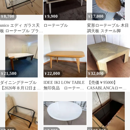
8,700
9,900
17,000
¥
¥
¥
unico エディ ガラス天
ローテーブル
変形ローテーブル 木目
板 ローテーブル ブラッ
調天板 スチール脚
ク アイアンフレーム
21,500
22,000
32,000
¥
¥
¥
ダイニングテーブル
IDEE IKI LOW TABLE
【売価￥95000】
【2026年８月12日まで
無印良品 ローテーブ
CASABLANCAローテ
のお取引限定】
ル イデー MUJI
ーブル 籐