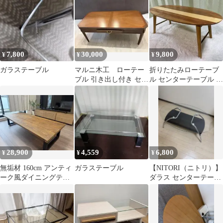
ザーカット 1点物
付グレー2
7,800
30,000
9,800
¥
¥
¥
ガラステーブル
マルニ木工 ローテー
折りたたみローテーブ
ブル 引き出し付き セン
ル センターテーブル フ
ターテーブル
ァニチャードーム 天然
木 台湾製
28,900
4,559
6,800
¥
¥
¥
無垢材 160cm アンティ
ガラステーブル
【NITORI（ニトリ）】
ーク風ダイニングテー
ダラス センターテーブ
ブル ローテーブル
ル FHS