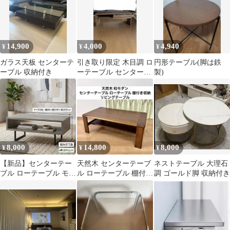
14,900
4,000
4,940
¥
¥
¥
ガラス天板 センターテ
引き取り限定 木目調 ロ
円形テーブル(脚は鉄
ーブル 収納付き
ーテーブル センターテ
製)
ーブル 収納付き コーヒ
ーテーブル
8,000
14,800
8,000
¥
¥
¥
【新品】センターテー
天然木 センターテーブ
ネストテーブル 大理石
ブル ローテーブル モダ
ル ローテーブル 棚付き
調 ゴールド脚 収納付き
ン コンクリート調 幅
収納 リビングテーブル
90cm
和モダン