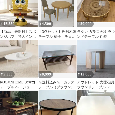
18,550
4,500
20,000
¥
¥
¥
【新品、未開封】スポ
【3点セット】円形木製
ラタン ガラス天板 ラウ
ンジボブ 特大インテ
テーブル 椅子 チェ
ンドテーブル 丸型
リア フィギュア 置き
ア アパレル店舗
物
5,555
8,999
12,800
¥
¥
¥
ROOMNHOME タマゴ
※送料込み※ ガラス
アウトレット 大理石調
テーブル ベージュ
テーブル（ブラウン）
ラウンドテーブル 53