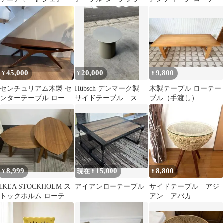
ーコーヒーテーブル
ン
ブル
45,000
20,000
9,800
¥
¥
¥
センチュリアム木製 セ
Hübsch デンマーク製
木製テーブル ローテー
ンターテーブル ローテ
サイドテーブル スチ
ブル（手渡し）
ーブル
ール 北欧
8,999
15,000
8,800
¥
現在 ¥
¥
IKEA STOCKHOLM ス
アイアンローテーブル
サイドテーブル アジ
トックホルム ローテー
アン アバカ
ブル ネストテーブル