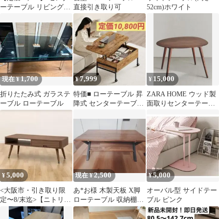
ーテーブル リビングテ
直接引き取り可
52cm)ホワイト
ーブル ローテーブル 大
川家具
1,700
7,999
15,000
現在 ¥
¥
¥
折りたたみ式 ガラステ
特価■ ローテーブル 昇
ZARA HOME ウッド製
ーブル ローテーブル
降式 センターテーブル
面取りセンターテーブ
隠せる収納 キャスター
ル
付き
5,000
2,500
5,000
¥
現在 ¥
¥
<大阪市・引き取り限
あ*お様 木製天板 X脚
オーバル型 サイドテー
定〜8/末迄>【ニトリ】
ローテーブル 収納棚付
ブル ピンク
センターテーブル(ホー
き
プN MBR)