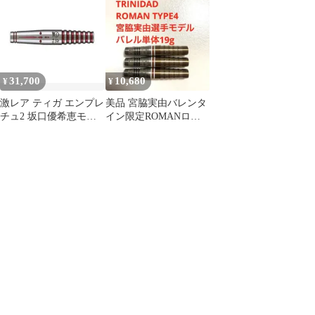
円
31,700
10,680
¥
¥
激レア ティガ エンプレ
美品 宮脇実由バレンタ
チュ2 坂口優希恵モデ
イン限定ROMANロー
ル 2022バレンタイン限
マン4 トリニダード
定モデル
TRINIDAD