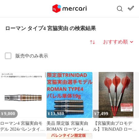
ローマン タイプ4 宮脇実由 の検索結果
並び替え
販売中のみ表示
9,000
13,980
7,499
¥
¥
¥
ローマン4 宮脇実由モ
美品 限定版 宮脇実由
【宮脇実由プロモデ
デル 2024バレンタイン
ROMAN ローマン4 ト
ル】TRiNiDAD ローマ
限定モデル
リニダード 定価14800
ンType4【バレルのみ】