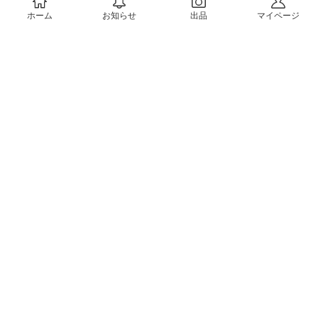
ホーム
お知らせ
出品
マイページ
会社概要（運営会社）
採用情報
プレスリリース
公式ブログ
プレスキット
メルカリUS
メルカリShops
m department（エムデパ）
ヘルプ
ヘルプセンター（ガイド・お問い合わせ）
メルカリShopsでショップを開設する
メルカリShops ショップ管理画面にログイン
メルカリShops出店者向けガイド
お問い合わせ一覧
フリーワードから商品をさがす
プライバシーと利用規約
メルカリ利用規約
メルカリShops利用規約
メルカリアンバサダー利用規約