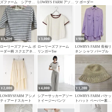
ズファーム シアサッ
LOWRYS FARM アソー
ツ ボーダー
カーアソートイージー
トデニムBIGシャツ
パンツ
ブルー
1,200
3,000
900
¥
¥
¥
ローリーズファーム ボ
ローリーズファーム
LOWRYS FARM 長袖リ
ーダー柄 スクエアネッ
リンガーTee
ネン シャツ パープル
ク 半袖トップス
2,000
4,000
1,200
¥
¥
¥
LOWRYSFARM アシメ
シアーサッカーアソー
LOWRYS FARM バケッ
ティアードスカート
トイージーパンツ
トハット ペーパー素材
ベージュ