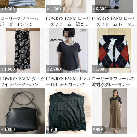
1,500
1,600
6,500
¥
¥
¥
ローリーズファーム
LOWRYS FARM ローリ
LOWRYS FARM ローリ
ボーダーTシャツ
ーズファーム 裾ゴム
ーズファーム レースデ
ワークパンツ アイボ
ニム ダメージレース
リー
1,800
2,700
1,000
¥
¥
¥
LOWRYS FARM タック
LOWRYS FARM リンガ
ローリーズファームの
ワイドイージーパン
ーTEE チャコールグレ
濃紺赤グレー白アーガ
ツ 花柄10 M
ー
イル柄ウール混カーデ
ィガン
1,800
580
999
¥
¥
¥