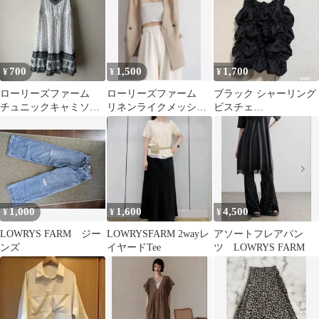
700
1,500
1,700
¥
¥
¥
ローリーズファーム
ローリーズファーム
ブラック シャーリング
チュニックキャミソー
リネンライクメッシュ
ビスチェ
ルワンピース M
ベスト ベージュ
LOWRYSFARM
1,000
1,600
4,500
¥
¥
¥
LOWRYS FARM ジー
LOWRYSFARM 2wayレ
アソートフレアパン
ンズ
イヤードTee
ツ LOWRYS FARM