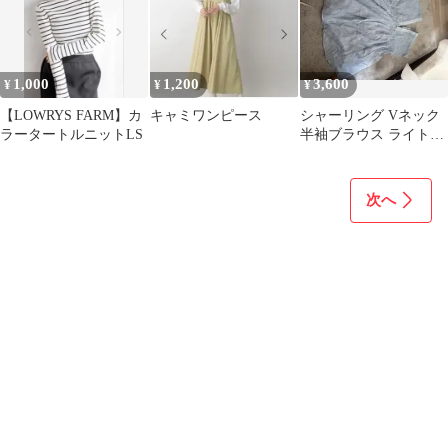
1,000
1,200
3,600
¥
¥
¥
【LOWRYS FARM】カ
キャミワンピース
シャーリング Vネック
ラータートルニットLS
半袖ブラウス ライトブ
ルー
次へ