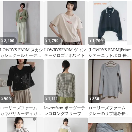
ノースリーブ ネイビ
ー フリー
2,200
1,799
1,700
¥
¥
¥
LOWRYS FARM スカシ
LOWRYSFARM ヴィン
[LOWRYS FARM]Prince
カシュクールカーディ
テージロゴT ホワイト
シアーニットポロ 長袖
ガン グリーン
ネイビー
900
1,111
850
¥
¥
¥
ローリーズファーム
lowrysfarm ボーダーテ
ローリーズファーム
カギバリカーディガン
レコロングスリーブ
グレーのリブ編み長袖
291971
トップス