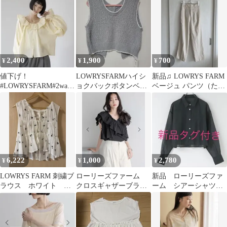
2,400
1,900
700
¥
¥
¥
値下げ！
LOWRYSFARMハイシ
新品♫ LOWRYS FARM
#LOWRYSFARM#2way
ョクバックボタンベス
ベージュ パンツ（たく
フリルブラウス
ト
さんの皺）
6,222
1,000
2,780
¥
¥
¥
LOWRYS FARM 刺繍ブ
ローリーズファーム
新品 ローリーズファ
ラウス ホワイト 試
クロスギャザーブラウ
ーム シアーシャツ
着のみ
スフレンチスリーブ
チャコールグレー シ
ョート丈