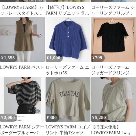
【LOWRYS FARM】カ
【値下げ】LOWRYS
ローリーズファーム シ
ットレースタイトスカ
FARM リブニット ライ
ャーリングフリルブラ
ート
ムグリーン
ウス アイボリー
1,555
1,000
799
¥
¥
¥
LOWRYS FARM ベスト
ローリーズファーム ニ
ローリーズファーム
ットポロ5S
ジャガードフリンジト
ップス ブラック
2,000
800
5,280
¥
¥
¥
LOWRYS FARM シアー
LOWRYS FARM ロゴプ
【ほぼ未使用】
ボーダープルオーバー
リント 半袖Tシャツ
LOWRYSFARM 2wayバ