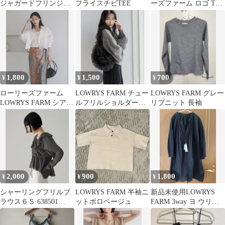
ジャガードフリンジト
フライスチビTEE
ーズファーム ロゴ Tシ
ップス ホワイト
ャツ アイボリー
1,800
1,500
700
¥
¥
¥
ローリーズファーム
LOWRYS FARM チュー
LOWRYS FARM グレー
LOWRYS FARM シアー
ルフリルショルダーＢ
リブニット 長袖
シャツ ブラウス ホワイ
ＡＧ 240833
ト
2,000
900
1,800
¥
¥
¥
シャーリングフリルブ
LOWRYS FARM 半袖ニ
新品未使用LOWRYS
ラウス６Ｓ 638501
ットポロベージュ
FARM 3way ヨ ウリュ
LOWRYS FARM
ウチュニック