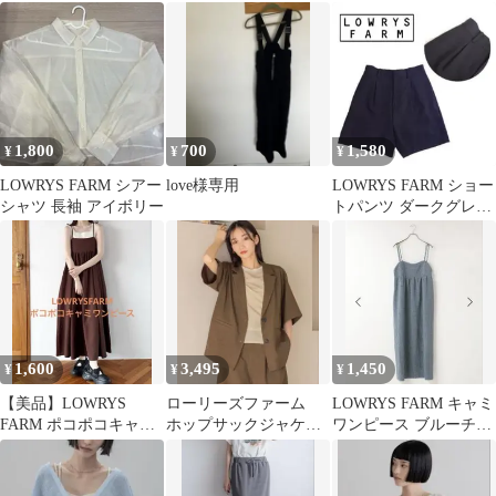
SS
ルーンノースリーブ
1,800
700
1,580
¥
¥
¥
LOWRYS FARM シアー
love様専用
LOWRYS FARM ショー
シャツ 長袖 アイボリー
トパンツ ダークグレー
フリーサイズ
1,600
3,495
1,450
¥
¥
¥
【美品】LOWRYS
ローリーズファーム
LOWRYS FARM キャミ
FARM ポコポコキャミ
ホップサックジャケッ
ワンピース ブルーチェ
ワンピース ブラウン F
ト ブラウン
ック♡