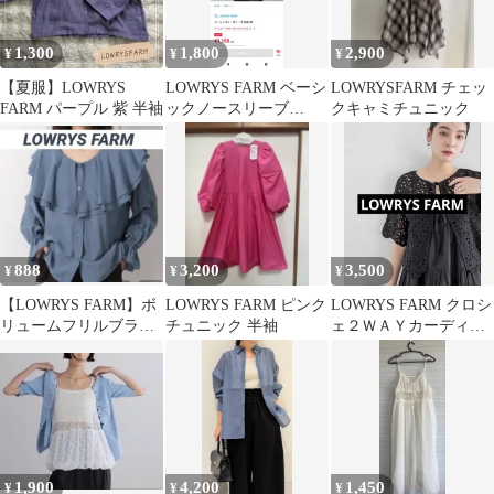
1,300
1,800
2,900
¥
¥
¥
【夏服】LOWRYS
LOWRYS FARM ベーシ
LOWRYSFARM チェッ
FARM パープル 紫 半袖
ックノースリーブ
クキャミチュニック
580987 ピンク
888
3,200
3,500
¥
¥
¥
【LOWRYS FARM】ボ
LOWRYS FARM ピンク
LOWRYS FARM クロシ
リュームフリルブラウ
チュニック 半袖
ェ２ＷＡＹカーディガ
ス
ン
1,900
4,200
1,450
¥
¥
¥