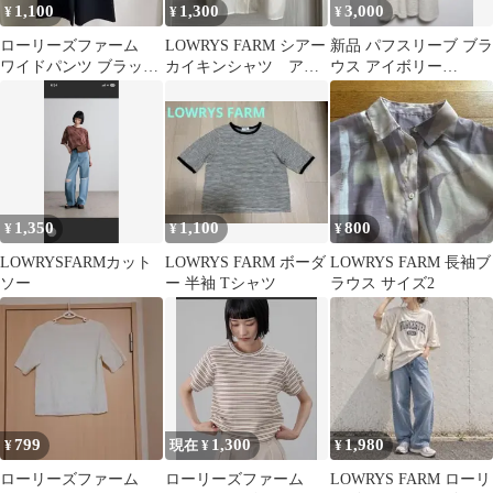
1,100
1,300
3,000
¥
¥
¥
ローリーズファーム
LOWRYS FARM シアー
新品 パフスリーブ ブラ
ワイドパンツ ブラック
カイキンシャツ アイ
ウス アイボリー
イージーパンツ
ボリー
LOWRYS FARM
1,350
1,100
800
¥
¥
¥
LOWRYSFARMカット
LOWRYS FARM ボーダ
LOWRYS FARM 長袖ブ
ソー
ー 半袖 Tシャツ
ラウス サイズ2
799
1,300
1,980
¥
現在 ¥
¥
ローリーズファーム
ローリーズファーム
LOWRYS FARM ローリ