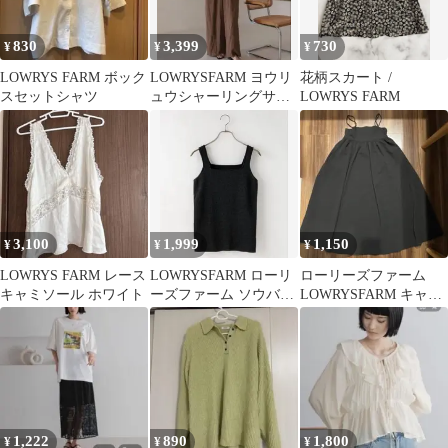
830
3,399
730
¥
¥
¥
LOWRYS FARM ボック
LOWRYSFARM ヨウリ
花柄スカート /
スセットシャツ
ュウシャーリングサロ
LOWRYS FARM
ペット Mサイズ
3,100
1,999
1,150
¥
¥
¥
LOWRYS FARM レース
LOWRYSFARM ローリ
ローリーズファーム
キャミソール ホワイト
ーズファーム ソウバリ
LOWRYSFARM キャミ
スクエアタンクトップ
ワンピ ワンピース
1,222
890
1,800
¥
¥
¥