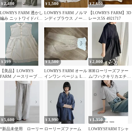
2,480
1,500
2,600
¥
¥
¥
LOWRYS FARM 透かし
LOWRYS FARM ノルマ
【LOWRYS FARM】3D
編み ニットワイドパン
ンディブラウス ノース
レース5S 4921717
ツ カーキ F 韓国
リーブブラウス アイボ
リー
399
1,500
2,000
¥
¥
¥
【美品】LOWRYS
LOWRYS FARM オール
ꕤꕤローリーズファー
FARM ノースリーブ ブ
インワン ベージュ Lサ
ム/フハクキリカエチュ
ラウス ホワイト
イズ
ニックＳＳ 194827
5,600
3,990
1,350
¥
¥
¥
*新品未使用 ローリー
ローリーズファーム
LOWRYSFARM Tシャ