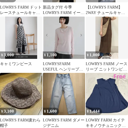
LOWRYS FARM ドット
新品タグ付 今季
【LOWRYS FARM】
レースチュールキャ
LOWRYS FARM イージ
2WAY チュールキャミ
ミ ホワイト
ーケア シアーシャツブ
ワンピース ホワイト F
ルーL相当
3,000
1,100
1,000
¥
¥
¥
キャミワンピース
LOWRYSFARM
LOWRYS FARM ノース
USEFUL ヘンリープル
リーブ ニットワンピー
オーバーLS ピンク
ス ブラウン F
3,100
1,600
1,444
¥
¥
¥
LOWRYS FARM麦わら
LOWRYS FARM ダメー
LOWRY FARM カイテ
帽子
ジデニム
キキノウチュニック