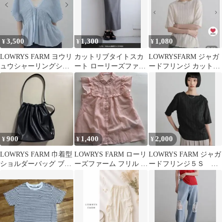
3,500
1,300
1,080
¥
¥
¥
LOWRYS FARM ヨウリ
カットリブタイトスカ
LOWRYSFARM ジャガ
ュウシャーリングショ
ート ローリーズファー
ードフリンジ カットソ
ートフレンチスリーブ
ム グレー
ー
ブルー
900
1,400
2,000
¥
¥
¥
LOWRYS FARM 巾着型
LOWRYS FARM ローリ
LOWRYS FARM ジャガ
ショルダーバッグ ブラ
ーズファーム フリル ブ
ードフリンジ５Ｓ
ック
ラウス
495079