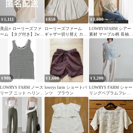
1,111
850
1,600
¥
¥
¥
美品⭐️ ローリーズファ
ローリーズファーム
LOWRYSFARM シアー
ーム 【タグ付き】2way
ギャザー切り替え カッ
素材 マーブル柄 長袖ト
レイヤード
トソー ホワイト
ップス
900
1,600
3,200
¥
¥
¥
LOWRYS FARM ノース
lowrys farm ショートパ
LOWRYS FARM シャー
リーブ ニット ヘリンボ
ンツ ブラウン
リングペプラムフレン
ーン柄
チスリーブ