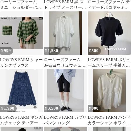
ローリーズファーム
LOWRYS FARM 黒 ス
ローリーズファーム テ
ミニ ショルダーバッ
トライプ ノースリーブ
ィアードポコキャミワ
グ ブラック
トップス 3704
ンピース ブラウン
999
1,530
500
¥
¥
¥
LOWRYS FARM シャー
ローリーズファーム
LOWRYS FARM ボリュ
リングブラウス
3wayヨウリュウチュニ
ームスリーブ 半袖カッ
ック
トソー
1,900
3,500
800
¥
¥
¥
LOWRYS FARM ギンガ
LOWRYS FARM カプリ
LOWRYS FARM バンド
ムチェック ティアード
パンツ ロング
カラーシャツ ホワイト
ロングスカート
F