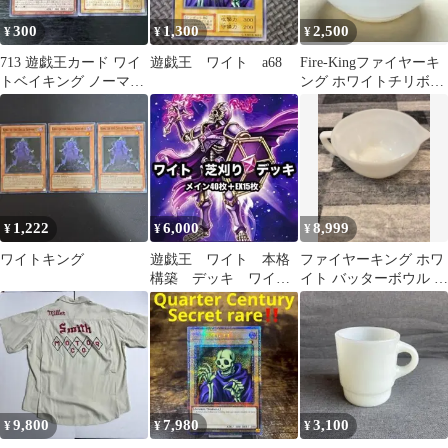
300
1,300
2,500
¥
¥
¥
713 遊戯王カード ワイ
遊戯王 ワイト a68
Fire-Kingファイヤーキ
トベイキング ノーマル
ング ホワイトチリボウ
レア ワイト 二期 ノー
ル おまけ→クリアボウ
マル
ル
1,222
6,000
8,999
¥
¥
¥
ワイトキング
遊戯王 ワイト 本格
ファイヤーキング ホワ
構築 デッキ ワイト
イト バッターボウル ハ
メア ワイトプリン
ンドル付ボウル
ス ベイキング
9,800
7,980
3,100
¥
¥
¥