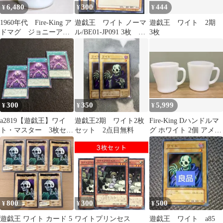
6,480
300
444
¥
¥
¥
1960年代 Fire-King ア
遊戯王 ワイト ノーマ
遊戯王 ワイト 2期
ドマグ ジョニーアッ
ル/BE01-JP091 3枚
3枚
プルシード ホワイト
1103環境 ゲートボール
300
350
5,999
¥
¥
¥
a2819【遊戯王】ワイ
遊戯王2期 ワイト2枚
Fire-King Dハンドルマ
ト・マスター 3枚セッ
セット 2点目無料
グ ホワイト 2個 アメリ
ト
カ製アンカーホッキン
グ
800
300
500
¥
¥
¥
遊戯王 ワイト カード 5
ワイトプリンセス
遊戯王 ワイト a85