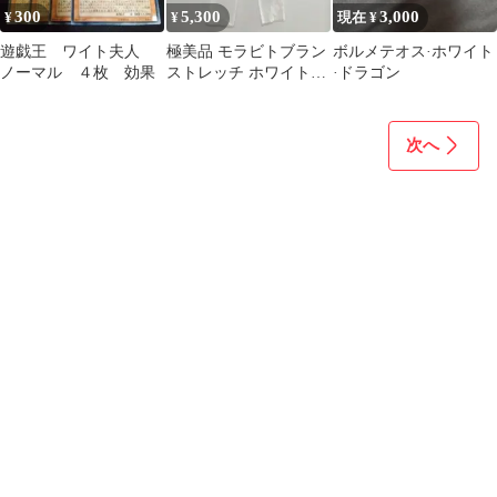
300
5,300
3,000
¥
¥
現在 ¥
遊戯王 ワイト夫人
極美品 モラビトブラン
ボルメテオス·ホワイト
ノーマル ４枚 効果
ストレッチ ホワイトデ
·ドラゴン
ニム パンツ 36 S 白 キ
ング
次へ