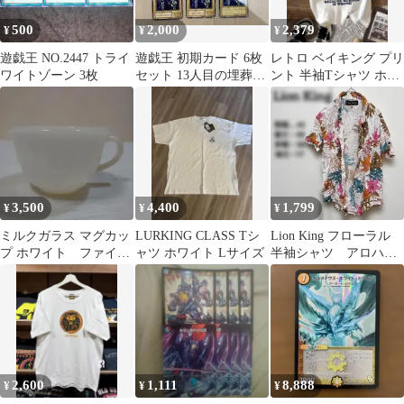
500
2,000
2,379
¥
¥
¥
遊戯王 NO.2447 トライ
遊戯王 初期カード 6枚
レトロ ベイキング プリ
ワイトゾーン 3枚
セット 13人目の埋葬者
ント 半袖Tシャツ ホワ
マンモスの墓場 ワイト
イト ユニセックス カジ
ュアル
3,500
4,400
1,799
¥
¥
¥
ミルクガラス マグカッ
LURKING CLASS Tシ
Lion King フローラル
プ ホワイト ファイヤ
ャツ ホワイト Lサイズ
半袖シャツ アロハ
ーキング
ホワイト ライオンキ
ング
2,600
1,111
8,888
¥
¥
¥