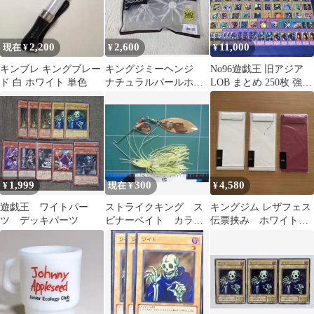
2,200
2,600
11,000
現在 ¥
¥
¥
キンブレ キングブレー
キングジミーヘンジ
No96遊戯王 旧アジア
ド 白 ホワイト 単色
ナチュラルパールホワ
LOB まとめ 250枚 強欲
イト 4
な壺 ワイト セミコンプ
1,999
300
4,580
¥
現在 ¥
¥
遊戯王 ワイトパー
ストライクキング ス
キングジム レザフェス
ツ デッキパーツ
ピナーベイト カラー
伝票挟み ホワイト・
名不明（チャート/ホワ
レッド 3個セット 新
イト）
品未使用