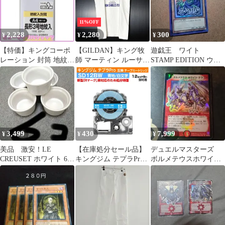
体のみ))
11%OFF
2,228
2,280
300
¥
¥
¥
【特価】キングコーポ
【GILDAN】キング牧
遊戯王 ワイト
レーション 封筒 地紋入
師 マーティン ルーサー
STAMP EDITION ウル
長形3号 ホワイト 100枚
キング ジュニア 記念パ
トラ
N3JIW80Q
レード 肖像 人物 両面
プリントロゴ 半袖Tシ
ャツ US古着 USA輸入
ホワイト Ssize
3,499
430
7,999
¥
¥
¥
美品 激安！LE
【在庫処分セール品】
デュエルマスターズ
CREUSET ホワイト 6個
キングジム テプラPro
ボルメテウスホワイト
セット ラムカン
用 互換 テープカートリ
ドラゴン 初期 s8/s10
ッジ 旧型 SD12BW〔強
粘着〕12mm幅 青地 白
文字 ブルー ホワイト
訳あり テプラテープ