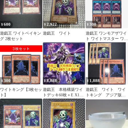
600
2,922
300
¥
¥
¥
遊戯王 ワイトベイキン
遊戯王 ワイト
遊戯王 ワンモアザワイ
グ 2枚セット
ト ワイトマスター ワイ
トロード
300
8,888
1,888
¥
¥
¥
ワイトキング【3枚セッ
遊戯王 本格構築ワイ
遊戯王 ワイト ワイ
ト】
トデッキ60枚＋E X15
トキング アジア版
枚
ノーマル1st 3枚 英語
英語版