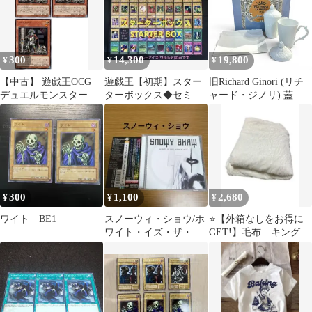
300
14,300
19,800
¥
¥
¥
【中古】 遊戯王OCG
遊戯王【初期】スター
旧Richard Ginori (リチ
デュエルモンスターズ
ターボックス◆セミコ
ャード・ジノリ) 蓋付
ワイトロード LEDE
ンプ全49枚◆欠品はブ
きマグカップ&角皿セ
LEDE-JP025 3枚セット
ルーアイズのみ
ット ベッキオホワイ
ト キングラム[68]
300
1,100
2,680
¥
¥
¥
ワイト BE1
スノーウィ・ショウ/ホ
⭐【外箱なしをお得に
ワイト・イズ・ザ・ニ
GET!】毛布 キングサ
ュー・ブラック
イズ（180×200）ホワイ
SNOWY SHAW
ト