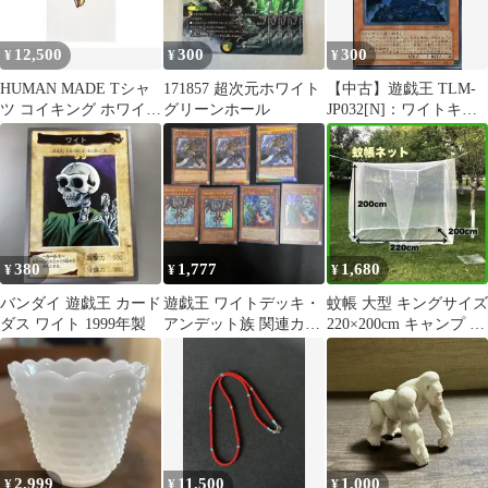
12,500
300
300
¥
¥
¥
HUMAN MADE Tシャ
171857 超次元ホワイト
【中古】遊戯王 TLM-
ツ コイキング ホワイト
グリーンホール
JP032[N]：ワイトキン
Mサイズ ポケモン 新
グ
品
380
1,777
1,680
¥
¥
¥
バンダイ 遊戯王 カード
遊戯王 ワイトデッキ・
蚊帳 大型 キングサイズ
ダス ワイト 1999年製
アンデット族 関連カー
220×200cm キャンプ 屋
ド まとめ売り
内 ホワイト 虫よけ
2,999
11,500
1,000
¥
¥
¥