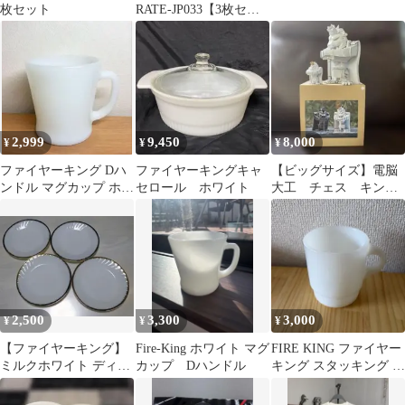
枚セット
RATE-JP033【3枚セッ
ト】
2,999
9,450
8,000
¥
¥
¥
ファイヤーキング Dハ
ファイヤーキングキャ
【ビッグサイズ】電脳
ンドル マグカップ ホワ
セロール ホワイト
大工 チェス キン
イト
グ ホワイト
2,500
3,300
3,000
¥
¥
¥
【ファイヤーキング】
Fire-King ホワイト マグ
FIRE KING ファイヤー
ミルクホワイト ディナ
カップ Dハンドル
キング スタッキング マ
ープレート ４枚セット
グカップ ホワイト
(S059)