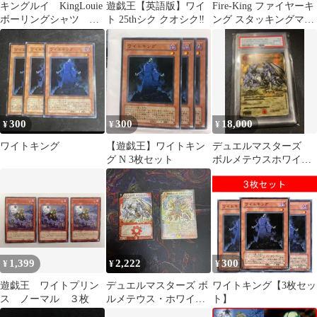
キングルイ KingLouie
遊戯王【英語版】ワイ
Fire-King ファイヤーキ
ボーリングシャツ M
ト 25thシク クオシク‼️
ング スタッキングマグ
オフホワイト 復刻①
ホワイト ミルクガラス
300
300
18,000
¥
¥
¥
ワイトキング
【遊戯王】ワイトキン
デュエルマスターズ
グ N 3枚セット
ボルメテウスホワイト
ドラゴン 金 ゴール
ド psa10
1,399
2,222
300
¥
¥
¥
遊戯王 ワイトプリン
デュエルマスターズ ボ
ワイトキング【3枚セッ
ス ノーマル ３枚
ルメテウス・ホワイ
ト】
ト・ドラゴン キング