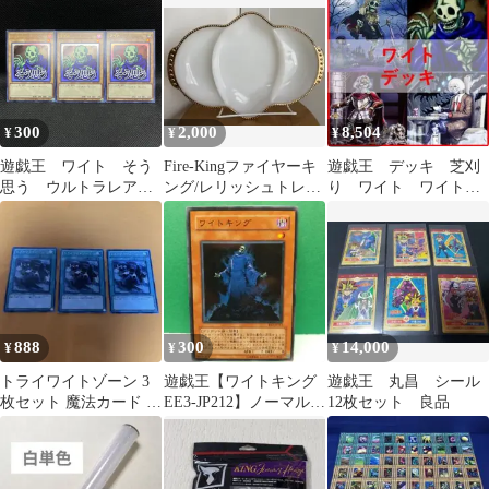
アルカディアス
300
2,000
8,504
¥
¥
¥
遊戯王 ワイト そう
Fire-Kingファイヤーキ
遊戯王 デッキ 芝刈
思う ウルトラレア 3
ング/レリッシュトレイ
り ワイト ワイトプ
枚セット
のゴールドリム ホワイ
リンス ワイトメア
ト
[04621]
888
300
14,000
¥
¥
¥
トライワイトゾーン 3
遊戯王【ワイトキング
遊戯王 丸昌 シール
枚セット 魔法カード 遊
EE3-JP212】ノーマル
12枚セット 良品
戯王カード
〔管番: A102〕