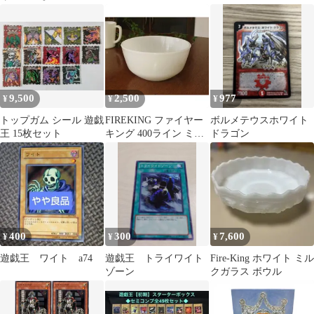
あり】チェス 駒 置物 3
BLADE MAX II MAX2
種類 単品販売 キング
ホワイト ルイファン ジ
クィーン ナイト 【ブラ
ャパン シャイニング ペ
ックorホワイト】 アン
ンライト キンブレ コン
ティーク調 インテリア
サート ライブ 応援グッ
オブジェ おしゃれ雑貨
ズ 結婚式 応援上映 ホ
大きめ 北欧風 重厚感
ビー オンラインライブ
9,500
2,500
977
¥
¥
¥
高級感 レトロ風 飾り
アイドル k-pop
チェスピース デザイン
トップガム シール 遊戯
FIREKING ファイヤー
ボルメテウスホワイト
王 15枚セット
キング 400ライン ミキ
ドラゴン
シングボウル(M) ホワ
イト
400
300
7,600
¥
¥
¥
遊戯王 ワイト a74
遊戯王 トライワイト
Fire-King ホワイト ミル
ゾーン
クガラス ボウル