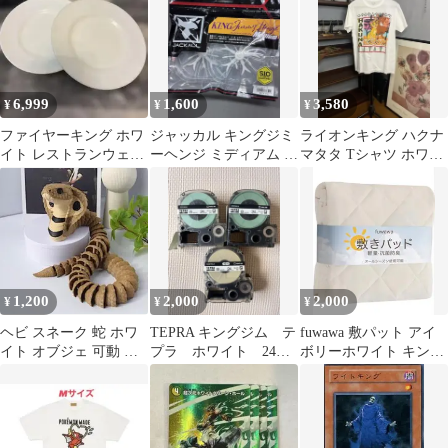
6,999
1,600
3,580
¥
¥
¥
ファイヤーキング ホワ
ジャッカル キングジミ
ライオンキング ハクナ
イト レストランウェア
ーヘンジ ミディアム ナ
マタタ Tシャツ ホワイ
プレート 2枚
チュラルパールホワイ
ト M
ト
1,200
2,000
2,000
¥
¥
¥
ヘビ スネーク 蛇 ホワ
TEPRA キングジム テ
fuwawa 敷パット アイ
イト オブジェ 可動 フ
プラ ホワイト 24mm
ボリーホワイト キング
ィギュア キングコブラ
3個セット
サイズ