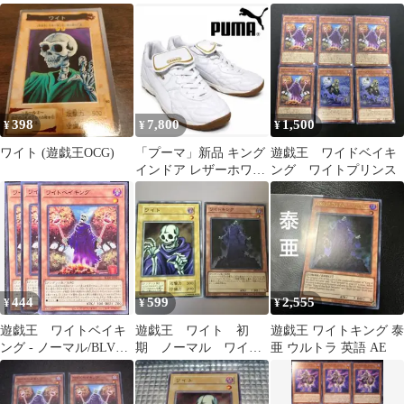
シク スタンプ 1枚
BOX収録
ト・ドラゴン
398
7,800
1,500
¥
¥
¥
ワイト (遊戯王OCG)
「プーマ」新品 キング
遊戯王 ワイドベイキ
インドア レザーホワイ
ング ワイトプリンス
トスニーカー
UK8(27cm)
444
599
2,555
¥
¥
¥
遊戯王 ワイトベイキ
遊戯王 ワイト 初
遊戯王 ワイトキング 泰
ング - ノーマル/BLVO-
期 ノーマル ワイト
亜 ウルトラ 英語 AE
JP035 3枚
キング スーパー