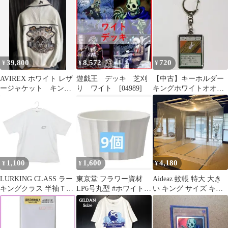
ワイト
39,800
8,572
720
¥
¥
¥
AVIREX ホワイト レザ
遊戯王 デッキ 芝刈
【中古】キーホルダー
ージャケット キング
り ワイト [04989]
キングホワイトオオク
カジノ
ワガタ
「HUNTER×HUNTER
メタルキーホルダーコ
レクション G・Iカー
ド」 冨樫義博展 -
PUZZLE-グッズ
1,100
1,600
4,180
¥
¥
¥
LURKING CLASS ラー
東京堂 フラワー資材
Aideaz 蚊帳 特大 大き
キングクラス 半袖Ｔシ
LP6号丸型 #ホワイト
い キング サイズ キャ
ャツ プリント ホワイト
(9コ入)
ンプ アウトドア ベビー
M メンズ 【中古】
ムカデ 防虫 対策 2m 開
閉不可 本体のみ(ホワ
イト, 2m 開閉不可 (本