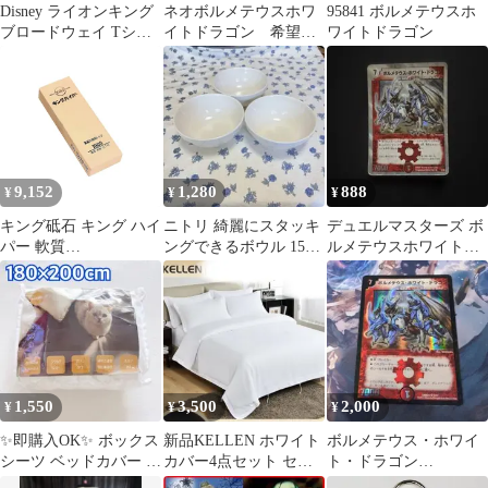
Disney ライオンキング
ネオボルメテウスホワ
95841 ボルメテウスホ
ブロードウェイ Tシャ
イトドラゴン 希望と
ワイトドラゴン
ツ ホワイト L相当
勝利の伝説
9,152
1,280
888
¥
¥
¥
キング砥石 キング ハイ
ニトリ 綺麗にスタッキ
デュエルマスターズ ボ
パー 軟質
ングできるボウル 15cm
ルメテウスホワイトド
205x70x34mm 粒
3個セット ホワイト
ラゴン
度:#1000 中、仕上げ用
ホワイト 7397ah 1
1,550
3,500
2,000
¥
¥
¥
✨即購入OK✨ ボックス
新品KELLEN ホワイト
ボルメテウス・ホワイ
シーツ ベッドカバー キ
カバー4点セット セミ
ト・ドラゴン
ングサイズ 吸水速乾 ホ
シングル 民泊用
【f3265】