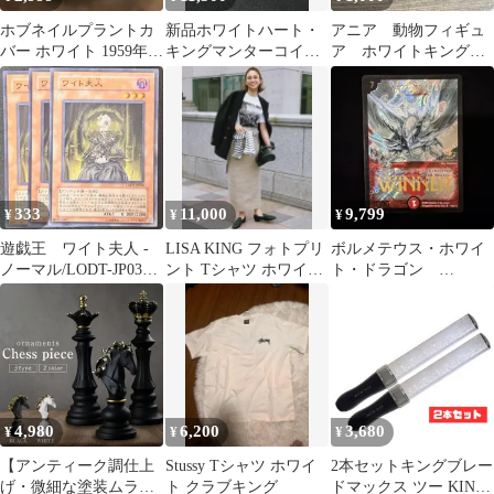
ホブネイルプラントカ
新品ホワイトハート・
アニア 動物フィギュ
バー ホワイト 1959年～
キングマンターコイズ
ア ホワイトキングゴ
1979年製Fire-King
インディアンネックレ
リラ アニマル
ス
333
11,000
9,799
¥
¥
¥
遊戯王 ワイト夫人 -
LISA KING フォトプリ
ボルメテウス・ホワイ
ノーマル/LODT-JP038 3
ント Tシャツ ホワイト
ト・ドラゴン
枚
2026SS 未使用
WINNER デュエマデュ
エルマスターズ
4,980
6,200
3,680
¥
¥
¥
【アンティーク調仕上
Stussy Tシャツ ホワイ
2本セットキングブレー
げ・微細な塗装ムラ等
ト クラブキング
ドマックス ツー KING