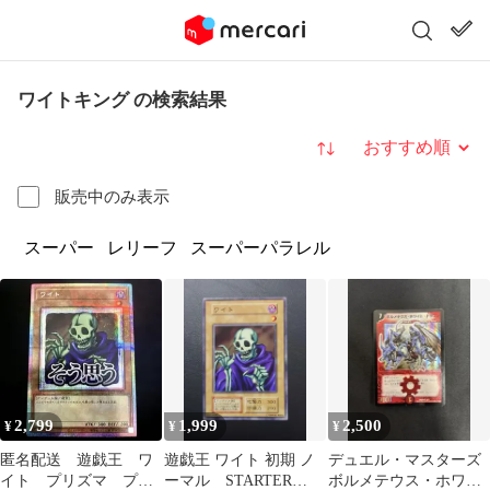
ワイトキング の検索結果
並び替え
販売中のみ表示
スーパー
レリーフ
スーパーパラレル
2,799
1,999
2,500
¥
¥
¥
匿名配送 遊戯王 ワ
遊戯王 ワイト 初期 ノ
デュエル・マスターズ
イト プリズマ プリ
ーマル STARTER
ボルメテウス・ホワイ