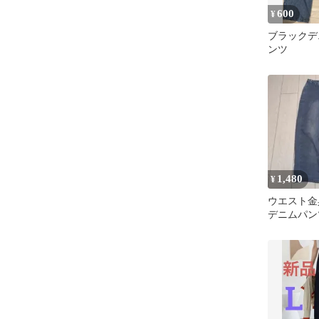
600
¥
ブラックデ
ンツ
1,480
¥
ウエスト金
デニムパン