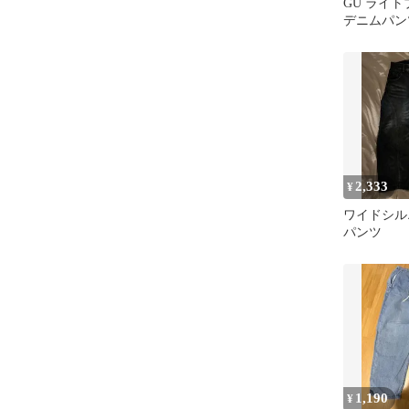
GU ライト
デニムパン
2,333
¥
ワイドシル
パンツ
1,190
¥