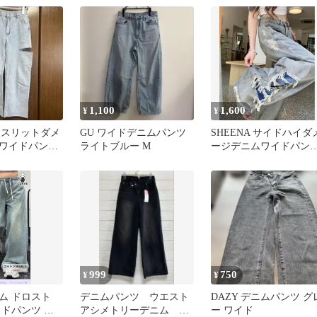
1,100
1,600
¥
¥
イドスリットダメ
GU ワイドデニムパンツ
SHEENA サイドハイダ
ワイドパンツ
ライトブルー M
ージデニムワイドパン
Sサイズ
999
750
¥
¥
ム ドロスト
デニムパンツ ウエスト
DAZY デニムパンツ グ
イドパンツ ラ
アシメトリーデニム ワ
ー ワイド