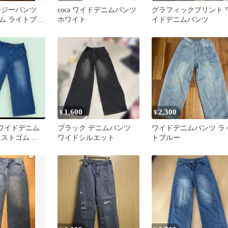
ージーパンツ
coca ワイドデニムパンツ
グラフィックプリント 
ム ライトブル
ホワイト
イドデニムパンツ
1,600
2,300
¥
¥
】ワイドデニム
ブラック デニムパンツ
ワイドデニムパンツ ラ
エストゴム イ
ワイドシルエット
トブルー
ー LL