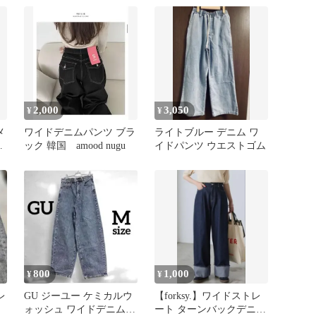
2,000
3,050
¥
¥
メ
ワイドデニムパンツ ブラ
ライトブルー デニム ワ
ツ
ック 韓国 amood nugu
イドパンツ ウエストゴム
800
1,000
¥
¥
レ
GU ジーユー ケミカルウ
【forksy.】ワイドストレ
ォッシュ ワイドデニムパ
ート ターンバックデニム