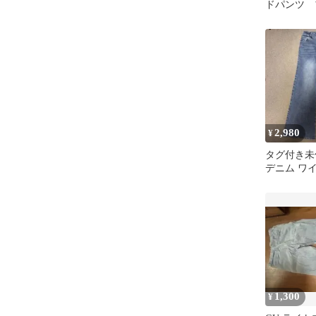
ドパンツ 
イズ1
2,980
¥
タグ付き未使
デニム ワ
レー Mサ
1,300
¥