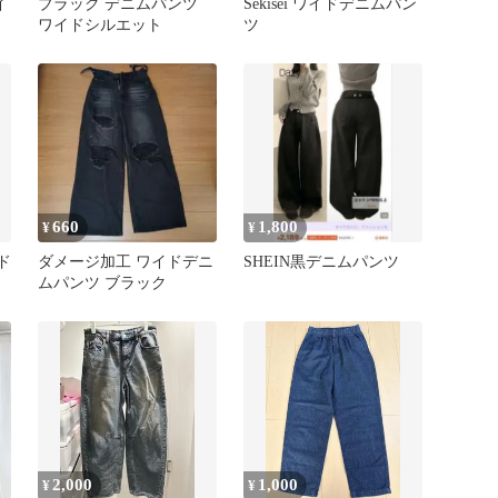
イ
ブラック デニムパンツ
Sekisei ワイドデニムパン
ワイドシルエット
ツ
660
1,800
¥
¥
ド
ダメージ加工 ワイドデニ
SHEIN黒デニムパンツ
ムパンツ ブラック
2,000
1,000
¥
¥