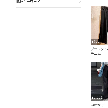
除外キーワード
イトブルー
700
¥
ブラック 
デニム
3,000
¥
kastane