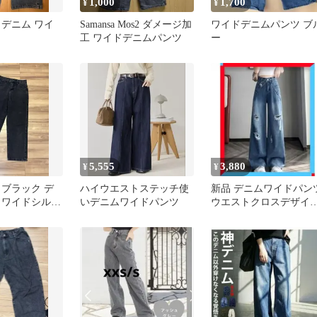
1,000
1,700
¥
¥
 デニム ワイ
Samansa Mos2 ダメージ加
ワイドデニムパンツ ブ
工 ワイドデニムパンツ
ー
5,555
3,880
¥
¥
 ブラック デ
ハイウエストステッチ使
新品 デニムワイドパン
 ワイドシルエ
いデニムワイドパンツ
ウエストクロスデザイ
ズ
カジュアルジーパン ジ
ンズ