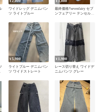
2,000
3,000
¥
¥
ル
ワイドレッグ デニムパン
最終価格‼︎sevenfairy セブ
ツ ライトブルー
ンフェアリー テンセルデ
ニムワイドパンツ
5,900
1,900
¥
¥
ツ
ライトブルー デニムパン
レース切り替え ワイドデ
ン
ツ ワイドストレート
ニムパンツ グレー
ー