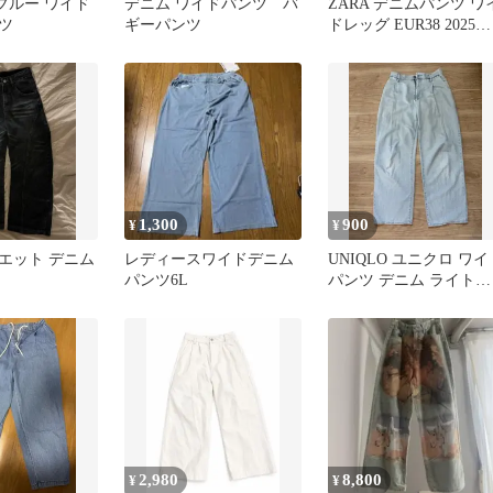
ブルー ワイド
デニム ワイドパンツ バ
ZARA デニムパンツ ワ
ツ
ギーパンツ
ドレッグ EUR38 2025年
購入
1,300
900
¥
¥
エット デニム
レディースワイドデニム
UNIQLO ユニクロ ワイ
パンツ6L
パンツ デニム ライトブ
ルー S レディース
2,980
8,800
¥
¥