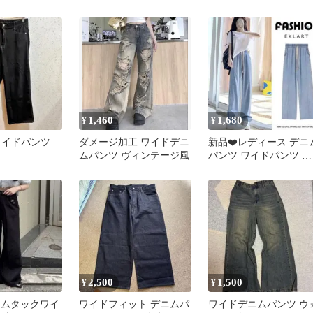
イドデニム 新品タグ付
き
1,460
1,680
¥
¥
ワイドパンツ
ダメージ加工 ワイドデニ
新品❤️レディース デニ
ムパンツ ヴィンテージ風
パンツ ワイドパンツ ウ
エストゴム ライトブル
ー M
2,500
1,500
¥
¥
 デニムタックワイ
ワイドフィット デニムパ
ワイドデニムパンツ ウ