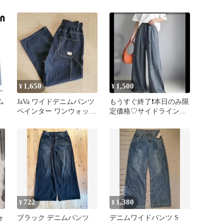
ンツ Mサイズ
パンツ L
1,650
1,500
¥
¥
ム
JaVa ワイドデニムパンツ
もうすぐ終了❗️本日のみ限
ペインター ワンウォッシ
定価格♡サイドラインワ
ュ M
イドイージーパンツ デ
ニムパンツ
722
1,380
¥
¥
ォ
ブラック デニムパンツ
デニムワイドパンツ S