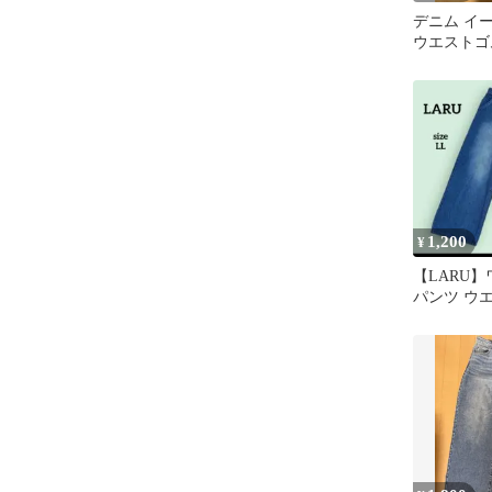
デニム イ
ウエストゴ
ー M
1,200
¥
【LARU
パンツ ウ
ンディゴブル