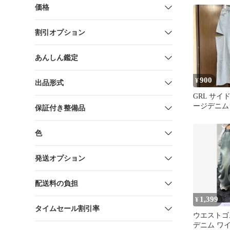
価格
割引オプション
あんしん鑑定
900
¥
出品形式
GRL サ
ージデニム
保証付き整備品
[gm694]
色
発送オプション
配送料の負担
1,399
¥
タイムセール割引率
ウエストゴ
デニム ワ