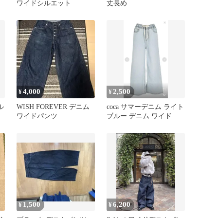
ワイドシルエット
丈長め
4,000
2,500
¥
¥
ル
WISH FOREVER デニム
coca サマーデニム ライト
ワイドパンツ
ブルー デニム ワイドパ
ンツ ウエストゴム
1,500
6,200
¥
¥