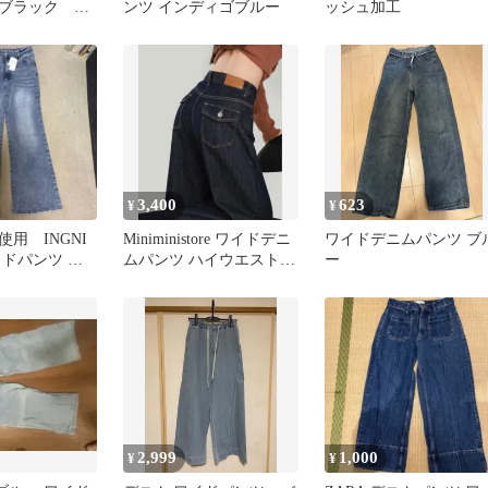
ブラック サ
ンツ インディゴブルー
ッシュ加工
3,400
623
¥
¥
用 INGNI
Miniministore ワイドデニ
ワイドデニムパンツ ブ
イドパンツ グ
ムパンツ ハイウエストジ
ー
イズ
ーンズ
2,999
1,000
¥
¥