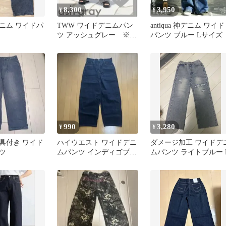
8,300
3,950
¥
¥
ニム ワイドパ
TWW ワイドデニムパン
antiqua 神デニム ワイド
ツ アッシュグレー ※丈
パンツ ブルー Lサイズ
直し済※
990
3,280
¥
¥
具付き ワイド
ハイウエスト ワイドデニ
ダメージ加工 ワイドデ
ツ
ムパンツ インディゴブル
ムパンツ ライトブルー 
ー