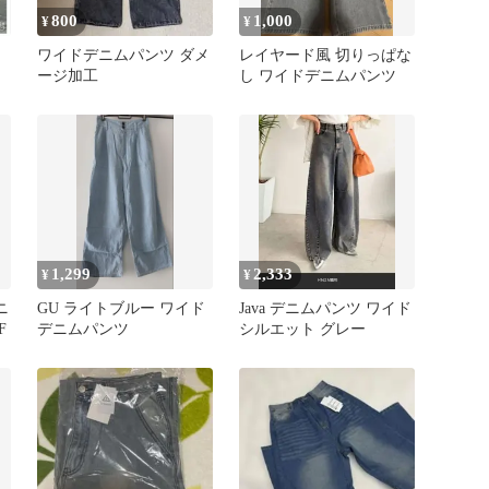
800
1,000
¥
¥
ワイドデニムパンツ ダメ
レイヤード風 切りっぱな
ージ加工
し ワイドデニムパンツ
1,299
2,333
¥
¥
ニ
GU ライトブルー ワイド
Java デニムパンツ ワイド
F
デニムパンツ
シルエット グレー