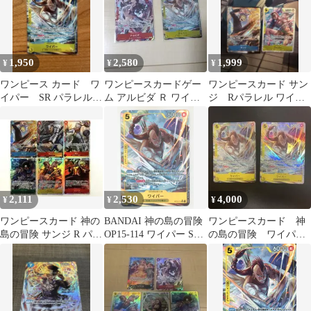
1,950
2,580
1,999
¥
¥
¥
ワンピース カード ワ
ワンピースカードゲー
ワンピースカード サン
イパー SR パラレル
ム アルビダ Ｒ ワイパ
ジ Rパラレル ワイパ
OP15-114
ーSR
ーSR
2,111
2,530
4,000
¥
¥
¥
ワンピースカード 神の
BANDAI 神の島の冒険
ワンピースカード 神
島の冒険 サンジ R パラ
OP15-114 ワイパー SR
の島の冒険 ワイパー
レル ギンSRパラレル
パラレル
SRパラレル
他セット