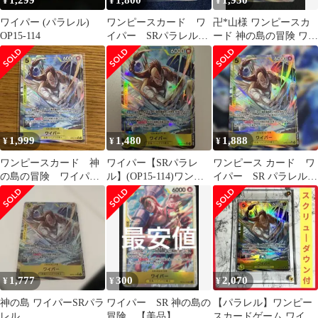
1,299
1,800
1,950
¥
¥
¥
ワイパー (パラレル)
ワンピースカード ワ
卍*山様 ワンピースカ
OP15-114
イパー SRパラレル
ード 神の島の冒険 ワイ
OP15-114
パー パラレル
1,999
1,480
1,888
¥
¥
¥
ワンピースカード 神
ワイパー【SRパラレ
ワンピース カード ワ
の島の冒険 ワイパ
ル】(OP15-114)ワンピ
イパー SR パラレル
ー SR パラレル
ース カード
OP15-114
1,777
300
2,070
¥
¥
¥
神の島 ワイパーSRパラ
ワイパー SR 神の島の
【パラレル】ワンピー
レル
冒険 【美品】
スカードゲーム ワイパ