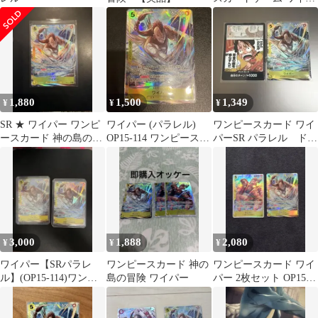
ーSR OP15-114 神の島
の冒険
1,880
1,500
1,349
¥
¥
¥
SR ★ ワイパー ワンピ
ワイパー (パラレル)
ワンピースカード ワイ
ースカード 神の島の冒
OP15-114 ワンピースカ
パーSR パラレル ド
険 パラレルOP15-114
ード
ン!!カード 神の島の冒
険
3,000
1,888
2,080
¥
¥
¥
ワイパー【SRパラレ
ワンピースカード 神の
ワンピースカード ワイ
ル】(OP15-114)ワンピ
島の冒険 ワイパー
パー 2枚セット OP15-
ース カード 2枚
114 SR SRパラレル