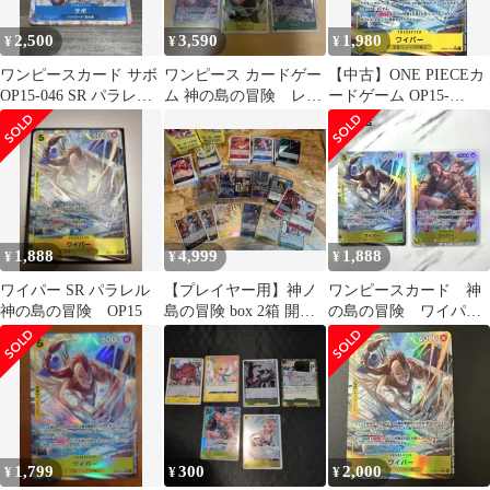
2,500
3,590
1,980
¥
¥
¥
ワンピースカード サボ
ワンピース カードゲー
【中古】ONE PIECEカ
OP15-046 SR パラレル
ム 神の島の冒険 レベ
ードゲーム OP15-
ドレスローザ 革命軍
ッカリーパラ ゾロSR
114[SR]：(パラレル)ワ
他
イパー
1,888
4,999
1,888
¥
¥
¥
ワイパー SR パラレル
【プレイヤー用】神ノ
ワンピースカード 神
神の島の冒険 OP15
島の冒険 box 2箱 開封
の島の冒険 ワイパ
済み ※パラレル抜き 計
ー 【SRパラレル】＆
294枚
SR
1,799
300
2,000
¥
¥
¥