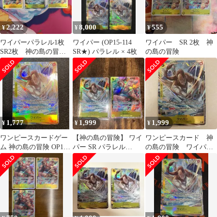
2,222
8,000
555
¥
¥
¥
ワイパーパラレル1枚
ワイパー (OP15-114
ワイパー SR 2枚 神
SR2枚 神の島の冒険
SR★) パラレル × 4枚
の島の冒険
OP15-114
1,777
1,999
1,999
¥
¥
¥
ワンピースカードゲー
【神の島の冒険】 ワイ
ワンピースカード 神
ム 神の島の冒険 OP15-
パー SR パラレル
の島の冒険 ワイパ
114 ワイパー パラレ
OP05-114 2枚セット
ー SR パラレル OP15-
ル
114