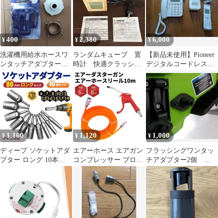
400
2,380
6,000
¥
¥
¥
洗濯機用給水ホースワ
ランダムキューブ 置
【新品未使用】Pioneer
ンタッチアダプター
時計 快適クラッシッ
デジタルコードレス電
PWS-FAD
クベスト111 専用ACア
話機 本体
ダプター付
1,100
1,120
1,000
¥
¥
¥
ディープ ソケットアダ
エアーホース エアガン
フラッシングワンタッ
プター ロング 10本
コンプレッサー ブロワ
チアダプター2個
80mm マキタ 六角軸
ガン カプラー アダプタ
SEA-DOO ジェットス
6.35
ー 10m
キー 水洗