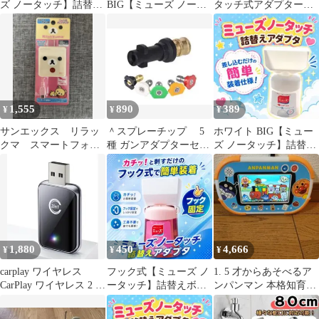
ズ ノータッチ】詰替え
BIG【ミューズ ノータ
タッチ式アダプター３
ボトル アダプター286
ッチ】詰替えボトル ア
個セット・夜間ヤエン
ダプター234
釣り
1,555
890
389
¥
¥
¥
サンエックス リラッ
＾スプレーチップ 5
ホワイト BIG【ミュー
クマ スマートフォン
種 ガンアダプターセッ
ズ ノータッチ】詰替え
用 リール式ACアダプ
ト ケルヒャー高圧洗浄
ボトル アダプター238
タ
機ノズルチップ
1,880
450
4,666
¥
¥
¥
carplay ワイヤレス
フック式【ミューズ ノ
1. 5 才からあそべるア
CarPlay ワイヤレス 2 in
ータッチ】詰替えボト
ンパンマン 本格知育パ
1
ル アダプター223
ッド 本体 ACアダプタ
ー付き