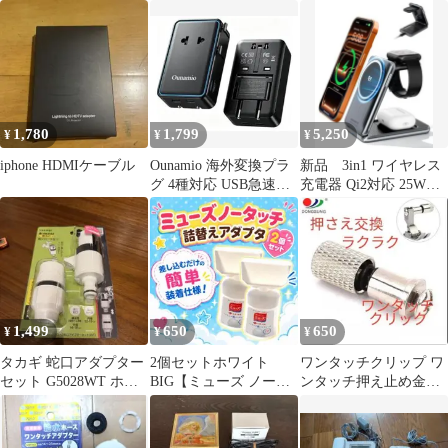
ル アダプター300
ル アダプター303
1,780
1,799
5,250
¥
¥
¥
iphone HDMIケーブル
Ounamio 海外変換プラ
新品 3in1 ワイヤレス
グ 4種対応 USB急速充
充電器 Qi2対応 25W急
電器
速充電 MagSafe対応
1,499
650
650
¥
¥
¥
タカギ 蛇口アダプター
2個セットホワイト
ワンタッチクリップ ワ
セット G5028WT ホワ
BIG【ミューズ ノータ
ンタッチ押え止め金具
イト
ッチ】詰替えボトル ア
バネ押さえネジ ミシン
ダプター300
変換アダプター