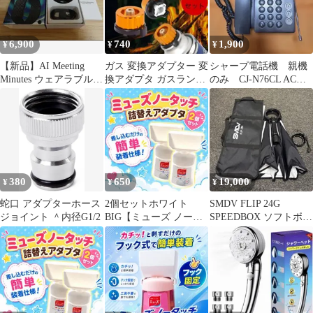
6,900
740
1,900
¥
¥
¥
【新品】AI Meeting
ガス 変換アダプター 変
シャープ電話機 親機
Minutes ウェアラブルボ
換アダプタ ガスランタ
のみ CJ-N76CL ACア
イスレコーダー 本体
ン cb缶 od缶 ランタ
ダプター付 ブラッ
ン k
ク シンプル
380
650
19,000
¥
¥
¥
蛇口 アダプターホース
2個セットホワイト
SMDV FLIP 24G
ジョイント ＾内径G1/2
BIG【ミューズ ノータ
SPEEDBOX ソフトボッ
ッチ】詰替えボトル ア
クス A2アダプター付
ダプター
き