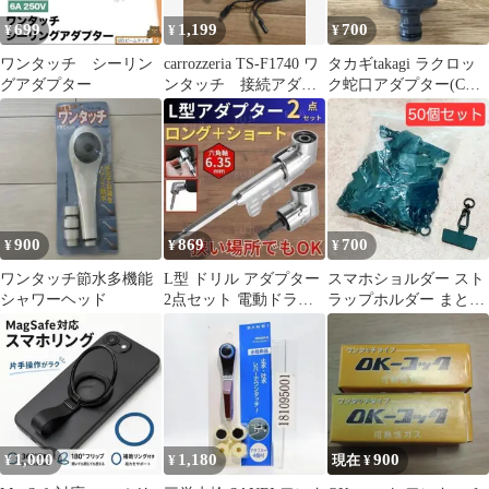
699
1,199
700
¥
¥
¥
ワンタッチ シーリン
carrozzeria TS-F1740 ワ
タカギtakagi ラクロッ
グアダプター
ンタッチ 接続アダプ
ク蛇口アダプター(CG)
タ 変換カプラー
G5043CG
900
869
700
¥
¥
¥
ワンタッチ節水多機能
L型 ドリル アダプター
スマホショルダー スト
シャワーヘッド
2点セット 電動ドライ
ラップホルダー まとめ
バービット L字ソケッ
売り 大量 カラビナ ア
ト 直角
ダプター
1,000
1,180
900
¥
¥
現在 ¥