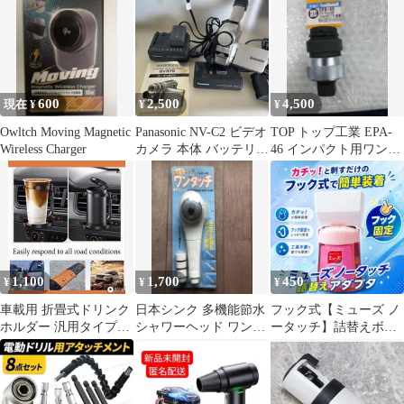
黒
16AWG
600
2,500
4,500
現在 ¥
¥
¥
Owltch Moving Magnetic
Panasonic NV-C2 ビデオ
TOP トップ工業 EPA-
Wireless Charger
カメラ 本体 バッテリー
46 インパクト用ワンタ
付き 8mmテープ
ッチアダプター変換タ
イプ
1,100
1,700
450
¥
¥
¥
車載用 折畳式ドリンク
日本シンク 多機能節水
フック式【ミューズ ノ
ホルダー 汎用タイプ2
シャワーヘッド ワンタ
ータッチ】詰替えボト
個セット
ッチ マッサージ付き
ル アダプター386