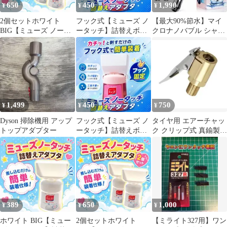
650
450
1,990
¥
¥
¥
2個セットホワイト
フック式【ミューズ ノ
【最大90%節水】マイ
BIG【ミューズ ノータ
ータッチ】詰替えボト
クロナノバブル シャワ
ッチ】詰替えボトル ア
ル アダプター234
ーヘッド 高水圧 アダプ
ダプター281
ター付 新品
1,499
450
750
¥
¥
¥
Dyson 掃除機用 アップ
フック式【ミューズ ノ
タイヤ用 エアーチャッ
トップアダプター
ータッチ】詰替えボト
ク クリップ式 真鍮製
ル アダプター235
オートバイ用アダプタ
ー対応
389
650
1,000
¥
¥
¥
ホワイト BIG【ミュー
2個セットホワイト
【ミライト327用】ワン