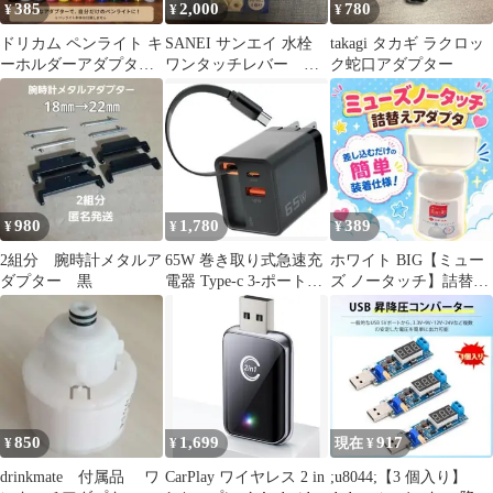
385
2,000
780
¥
¥
¥
ドリカム ペンライト キ
SANEI サンエイ 水栓
takagi タカギ ラクロッ
ーホルダーアダプター
ワンタッチレバー
ク蛇口アダプター
キット
PR23F
980
1,780
389
¥
¥
¥
2組分 腕時計メタルア
65W 巻き取り式急速充
ホワイト BIG【ミュー
ダプター 黒
電器 Type-c 3-ポート
ズ ノータッチ】詰替え
PD充電器
ボトル アダプター385
850
1,699
917
¥
¥
現在 ¥
drinkmate 付属品 ワ
CarPlay ワイヤレス 2 in
;u8044;【3 個入り】