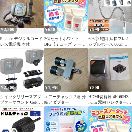
2,300
650
999
¥
¥
¥
Pioneer デジタルコード
2個セットホワイト
696② 蛇口 延長フレキ
レス電話機 本体
BIG【ミューズ ノータ
シブルホース 80cm ス
ッチ】詰替えボトル ア
テンレス 節水 アダプタ
ダプター220
ー付
2,800
1,950
800
¥
¥
¥
クイックリリースアダ
エアーチャック 2連 分
HDMI切替器 4K 60HZ
プターマウント GoPro
岐アダプター
hdmi 双向セレクター
13 12 11 10 9 対応
分配器