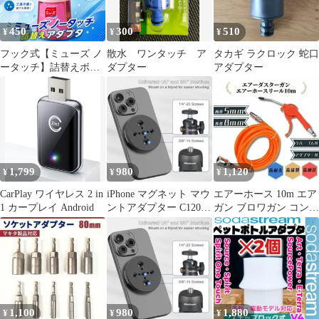
450
300
510
¥
¥
¥
フック式【ミューズ ノ
散水 ワンタッチ ア
タカギ ラクロック 蛇口
ータッチ】詰替えボト
ダプター
アダプター
ル アダプター350
1,799
980
1,120
¥
¥
¥
CarPlay ワイヤレス 2 in
iPhone マグネット マウ
エアーホース 10m エア
1 カープレイ Android
ントアダプター C1201
ガン ブロワガン コンプ
[#3]
レッサー アダプター付
き 2点
1,100
980
1,880
¥
¥
¥