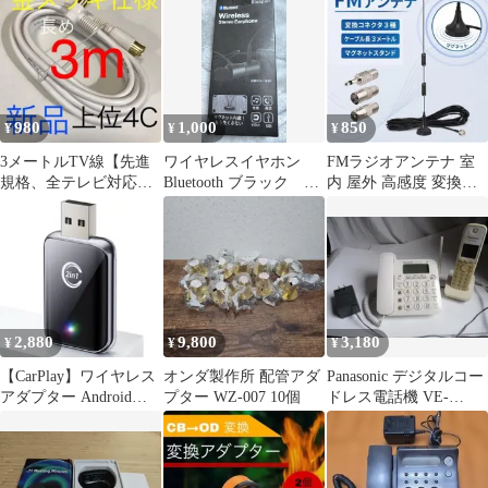
ター付
つき
プター無
980
1,000
850
¥
¥
¥
3メートルTV線【先進
ワイヤレスイヤホン
FMラジオアンテナ 室
規格、全テレビ対応、
Bluetooth ブラック マ
内 屋外 高感度 変換ア
分波,分配器にも】アン
グネットOTA-118BK
ダプター 3種 マグネッ
テナケーブル
ト 3m
2,880
9,800
3,180
¥
¥
¥
【CarPlay】ワイヤレス
オンダ製作所 配管アダ
Panasonic デジタルコー
アダプター Android
プター WZ-007 10個
ドレス電話機 VE-
Auto 2in1
GD23-W