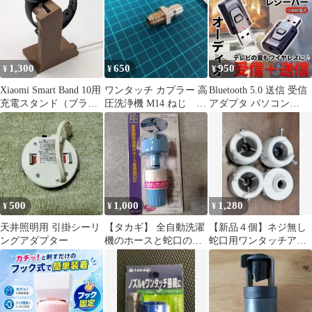
1,300
650
950
¥
¥
¥
Xiaomi Smart Band 10用
ワンタッチ カプラー 高
Bluetooth 5.0 送信 受信
充電スタンド（ブラウ
圧洗浄機 M14 ねじ
アダプタ パソコン
ン・一体型）
（3/8 オスーM14おね
pq03-30a
じ）
500
1,000
1,280
¥
¥
¥
天井照明用 引掛シーリ
【タカギ】 全自動洗濯
【新品４個】ネジ無し
ングアダプター
機のホースと蛇口の接
蛇口用ワンタッチアダ
続アダプター B158
プタ 蛇口径14～20mm
対応