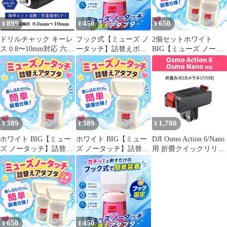
899
450
650
¥
¥
¥
ドリルチャック キーレ
フック式【ミューズ ノ
2個セットホワイト
ス 0.8〜10mm対応 六角
ータッチ】詰替えボト
BIG【ミューズ ノータ
三面 丸軸 アダプター
ル アダプター180
ッチ】詰替えボトル ア
ダプター200
389
389
1,780
¥
¥
¥
ホワイト BIG【ミュー
ホワイト BIG【ミュー
DJI Osmo Action 6/Nano
ズ ノータッチ】詰替え
ズ ノータッチ】詰替え
用 折畳クイックリリー
ボトル アダプター226
ボトル アダプター220
スアダプター
650
450
¥
¥