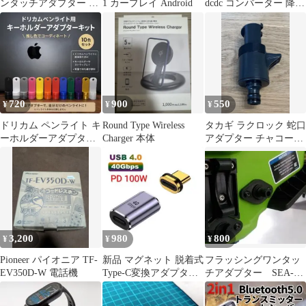
ンタッチアダプター 本
1 カープレイ Android
dcdc コンバーター 降圧
体
DC-DCUSB昇圧電源
720
900
550
¥
¥
¥
ドリカム ペンライト キ
Round Type Wireless
タカギ ラクロック 蛇口
ーホルダーアダプター
Charger 本体
アダプター チャコール
キット2個セット
グレー G5043CG
3,200
980
800
¥
¥
¥
Pioneer パイオニア TF-
新品 マグネット 脱着式
フラッシングワンタッ
EV350D-W 電話機
Type-C変換アダプター
チアダプター SEA-
ワンタッチ簡単 高速充
DOO ジェットスキー
電
水洗い