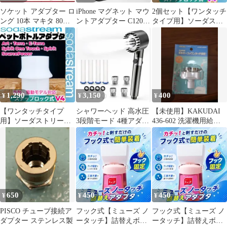
ソケット アダプター ロ
iPhone マグネット マウ
2個セット【ワンタッチ
ング 10本 マキタ 80mm
ントアダプター C1201
タイプ用】ソーダスト
六角軸 6.35 ビット
[#2]
リーム専用ペットボト
ルアダプタ380
1,290
3,150
400
¥
¥
¥
【ワンタッチタイプ
シャワーヘッド 高水圧
【未使用】KAKUDAI
用】ソーダストリーム
3段階モード 4種アダプ
436-602 洗濯機用給水
専用ペットボトルアダ
ター 交換用フィルター
ホースアダプター
プタ380
4個付属
650
450
450
¥
¥
¥
PISCO チューブ接続ア
フック式【ミューズ ノ
フック式【ミューズ ノ
ダプター ステンレス製
ータッチ】詰替えボト
ータッチ】詰替えボト