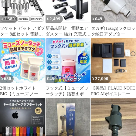
1,380
2,499
649
¥
¥
¥
ソケット ビット アダプ
新品未開封 電動エア
タカギ(Takagi)ラクロッ
ター 8点セット 電動ド
ダスター 強力 充電式
ク蛇口アダプター
リル インパクト対応 首
ハンディ ブロワー
振り
650
450
27,000
¥
¥
¥
2個セットホワイト
フック式【ミューズ ノ
【美品】PLAUD NOTE
BIG【ミューズ ノータ
ータッチ】詰替えボト
PRO AIボイスレコーダ
ッチ】詰替えボトル ア
ル アダプター380
ー 本体
ダプター388