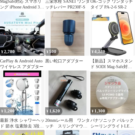
MagSafe対応 スマホリ
三栄水栓 SANEI ワンタ
OK-コック ワンタッチ
ング iPhone Android 360
ッチレバー PR230F-S
タイプ PA-2-6 SR-2
度回転
2,780
500
4,280
¥
¥
¥
CarPlay & Android Auto
黒い蛇口アダプター
【新品】スマホスタン
ワイヤレス アダプター
ド SODI Mag-Safe対応
iPhone マウント
1,200
1,620
1,300
¥
¥
¥
最新 浄水 シャワーヘッ
20mmレール用 ワンタ
パナソニック パルック
ド 節水 塩素除去 3段階
ッチ スリングマウン
シーリングライトLE-
モード 角度調整 アダプ
ト ２個セット おまけ
PC06D ６畳用 専用アダ