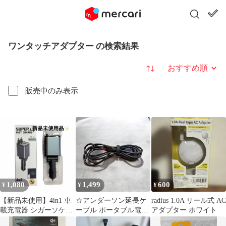
ワンタッチアダプター の検索結果
並び替え
販売中のみ表示
1,080
1,499
600
¥
¥
¥
【新品未使用】4in1 車
☆アンダーソン延長ケ
radius 1.0A リール式 AC
載充電器 シガーソケッ
ーブル ポータブル電源
アダプター ホワイト
ト 巻き取り式 急速充電
充電ケーブル 長さ2.7m