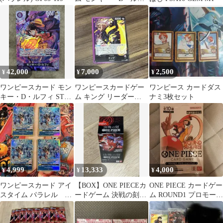
ィ P-041
42,000
7,000
2,500
¥
¥
¥
ワンピースカード モン
ワンピースカードゲー
ワンピース カードダス
キー・D・ルフィ ST26-
ム キング リーダー
ナミ3枚セット
005
OP08-057
4,999
13,333
4,000
¥
¥
¥
ワンピースカード アイ
【BOX】ONE PIECEカ
ONE PIECE カードゲー
スタイム パラレル プ
ードゲーム 決戦の刻
ム ROUND1 プロモーシ
ロモ 4枚セット
OP-16
ョンパック