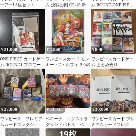
ーアー! 8枚セット
ム 決戦の刻 OP-16 新品
ム ROUND ONE PIECE
未開封
5枚セット
21,000
4,800
800
¥
¥
¥
ONE PIECE カードゲー
ワンピースカード モン
ワンピースカードゲー
ム ROUND1 プロモーシ
キー・D・ルフィ P-043
ム まとめ売り
ョンパック
27,000
33,333
30,000
¥
¥
¥
ワンピース プレミア
ペローナ エクストラ
ワンピースカード プレ
ムカードコレクション
グランドバトル ベス
ミアムカードコレクシ
6 アソート vol.1 未開
ト8プロモ4枚
ョン 25周年エディショ