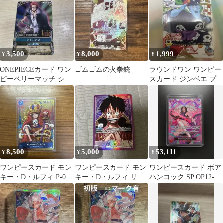
3,500
8,000
1,999
¥
¥
¥
ONEPIECEカード ワン
ゴムゴムの火拳銃
ラウンドワン ワンピー
ピーベリーマッチ シャ
スカード ジンベエ プロ
ンクス
モ
8,500
5,000
53,111
¥
¥
¥
ワンピースカード モン
ワンピースカード モン
ワンピースカード ボア
キー・D・ルフィ P-043
キー・D・ルフィ リー
ハンコック SP OP12-
プロモ
ダーパラレル
014 神の島の冒険