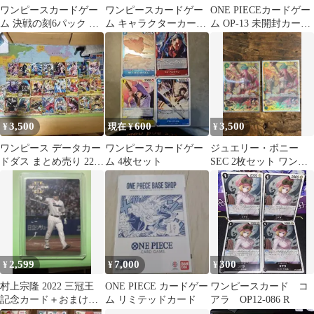
ワンピースカードゲー
ワンピースカードゲー
ONE PIECEカードゲー
ム 決戦の刻6パック 神
ム キャラクターカード
ム OP-13 未開封カート
の島の冒険6パック バ
まとめ売り
ン
ラ
3,500
600
3,500
¥
現在 ¥
¥
ワンピース データカー
ワンピースカードゲー
ジュエリー・ボニー
ドダス まとめ売り 22枚
ム 4枚セット
SEC 2枚セット ワンピ
セット
ースカード
2,599
7,000
300
¥
¥
¥
村上宗隆 2022 三冠王
ONE PIECE カードゲー
ワンピースカード コ
記念カード＋おまけつ
ム リミテッドカード
アラ OP12-086 R
き！