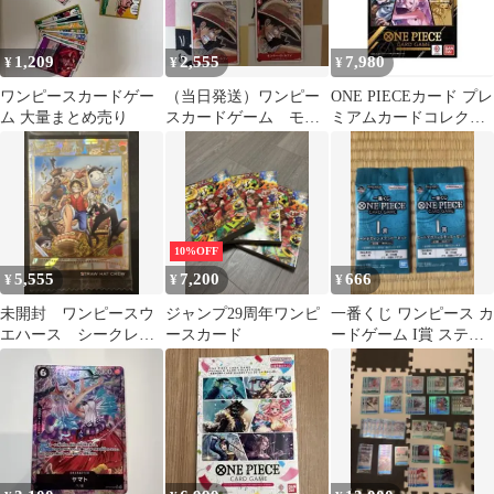
1,209
2,555
7,980
¥
¥
¥
ワンピースカードゲー
（当日発送）ワンピー
ONE PIECEカード プレ
ム 大量まとめ売り
スカードゲーム モン
ミアムカードコレクシ
キー・D•ルフィ
ョン6 vol.1 未開封
Ｐ-022 ５枚
10%OFF
5,555
7,200
666
¥
¥
¥
未開封 ワンピースウ
ジャンプ29周年ワンピ
一番くじ ワンピース カ
エハース シークレッ
ースカード
ードゲーム I賞 ステッ
ト 麦わらの一味 値
カーセット 2個セット
下げ可