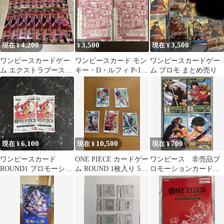
4,200
3,500
3,500
現在 ¥
¥
現在 ¥
ワンピースカードゲー
ワンピースカード モン
ワンピースカードゲー
ム エクストラブースタ
キー・D・ルフィ P-159
ム プロモ まとめ売り
ー 14パック
2枚セット
6,100
10,500
700
現在 ¥
現在 ¥
現在 ¥
ワンピースカード
ONE PIECE カードゲー
ワンピース 非売品プ
ROUND1 プロモーショ
ム ROUND 1枚入り 5パ
ロモーションカードい
ンパック 2パック
ックセット
ろいろ4枚