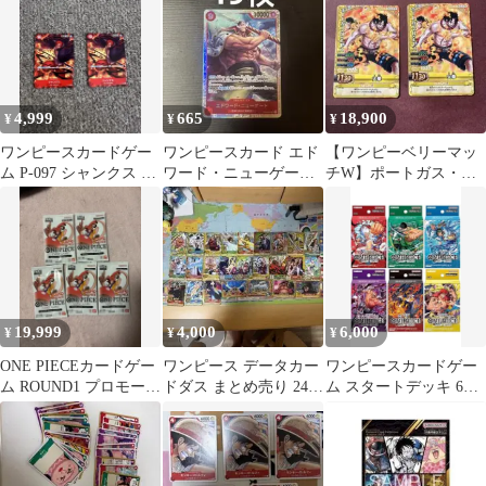
封
ン
4,999
665
18,900
¥
¥
¥
ワンピースカードゲー
ワンピースカード エド
【ワンピーベリーマッ
ム P-097 シャンクス 交
ワード・ニューゲート
チW】ポートガス・
流会 プロモ 2枚
SP OP02-004 SR 美品
D・エース プロモ 2枚
セット
19,999
4,000
6,000
¥
¥
¥
ONE PIECEカードゲー
ワンピース データカー
ワンピースカードゲー
ム ROUND1 プロモーシ
ドダス まとめ売り 24枚
ム スタートデッキ 6種
ョンパック 5パック
セット
セット