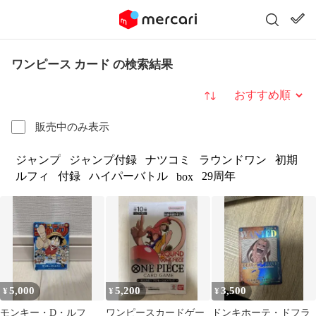
ワンピース カード の検索結果
並び替え
販売中のみ表示
ジャンプ
ジャンプ付録
ナツコミ
ラウンドワン
初期
ルフィ
付録
ハイパーバトル
29周年
box
5,000
5,200
3,500
¥
¥
¥
モンキー・D・ルフ
ワンピースカードゲー
ドンキホーテ・ドフラ