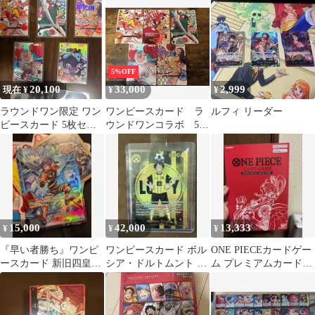
5%OFF
20,100
33,000
2,999
現在 ¥
¥
¥
ラウンドワン限定 ワン
ワンピースカード ラ
ルフィ リーダー
ピースカード 5枚セッ
ウンドワンコラボ 5枚
ト
セット
15,000
42,000
13,333
¥
¥
¥
『早い者勝ち』ワンピ
ワンピースカード ボル
ONE PIECEカードゲー
ースカード 新旧四皇＋
シア・ドルトムント プ
ム プレミアムカードコ
おまけ付き（決戦の刻
ロモ ST13-003
レクション FILM RED
の未開封3パック）