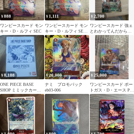
888
1,111
2,700
¥
¥
¥
ワンピースカード モン
ワンピースカード モン
ワンピースカード 強ェ
キー・D・ルフィ SEC
キー・D・ルフィ SEC
とわかってんだから…
初版
始めから全開だ!!! ルフ
ィプロモ
8,188
20,000
25,000
¥
¥
¥
ONE PIECE BASE
ナミ プロモパック
ワンピースカード ポー
SHOP ミミックカード
eb03-006
トガス・D・エース P-
コレクション vol.1
074 プロモ