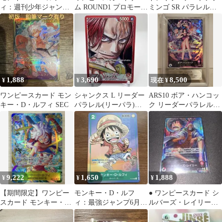
ィ：週刊少年ジャンプ
ム ROUND1 プロモーシ
ミンゴ SR パラレル
付録（2023年1月7日
ョンパック 1枚
ST03-009
売） P P-0…
1,888
3,690
8,500
¥
¥
現在 ¥
ワンピースカード モン
シャンクス L リーダー
ARS10 ボア・ハンコッ
キー・D・ルフィ SEC
パラレル(リーパラ)
ク リーダーパラレル
OP09-001
OP07-038
9,222
1,650
1,888
¥
¥
¥
【期間限定】ワンピー
モンキー・D・ルフ
● ワンピースカード シ
スカード モンキー・
ィ：最強ジャンプ6月号
ルバーズ・レイリー
D・ルフィ SEC
付録（2023年5月2日
L★ N6034
売） P P-…