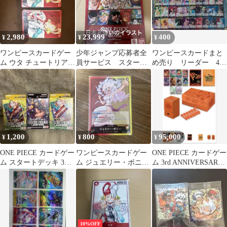
2,980
23,999
400
¥
¥
¥
ワンピースカードゲー
少年ジャンプ応募者全
ワンピースカードまと
ム ウタ チュートリアル
員サービス スタート
め売り リーダー 40
デッキ 2個セット
デッキ エース&サボ&
種類
ルフィ中国独占限定
1,200
800
95,000
¥
¥
¥
ONE PIECE カードゲー
ワンピースカードゲー
ONE PIECE カードゲー
ム スタートデッキ 3種
ム ジュエリー・ボニー
ム 3rd ANNIVERSARY
セット
リーダーパラレル
SET
10%OFF