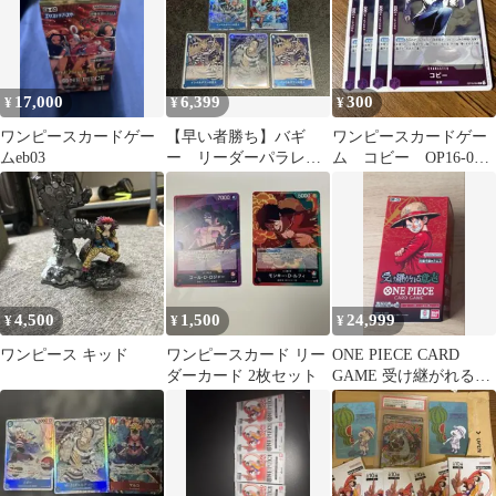
17,000
6,399
300
¥
¥
¥
ワンピースカードゲー
【早い者勝ち】バギ
ワンピースカードゲー
ムeb03
ー リーダーパラレ
ム コビー OP16-064
ル インペルダウンの
4枚
囚人 パラレル
4,500
1,500
24,999
¥
¥
¥
ワンピース キッド
ワンピースカード リー
ONE PIECE CARD
ダーカード 2枚セット
GAME 受け継がれる意
志 OP-13 1box