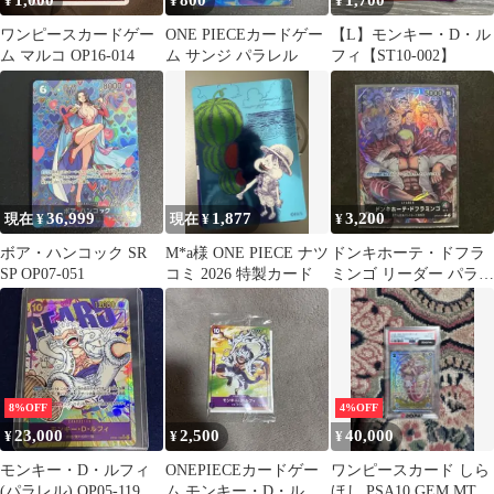
1,000
800
1,700
¥
¥
¥
ワンピースカードゲー
ONE PIECEカードゲー
【L】モンキー・D・ル
ム マルコ OP16-014
ム サンジ パラレル
フィ【ST10-002】
36,999
1,877
3,200
現在 ¥
現在 ¥
¥
ボア・ハンコック SR
M*a様 ONE PIECE ナツ
ドンキホーテ・ドフラ
SP OP07-051
コミ 2026 特製カード
ミンゴ リーダー パラレ
ル OP04-019
8%OFF
4%OFF
23,000
2,500
40,000
¥
¥
¥
モンキー・D・ルフィ
ONEPIECEカードゲー
ワンピースカード しら
(パラレル) OP05-119
ム モンキー・D・ルフ
ほし PSA10 GEM MT