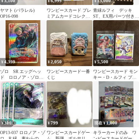
3,100
6,999
13,000
¥
¥
¥
ヤマト (パラレル)
ワンピースカード プレ
青緑ルフィ デッキ
OP16-098
ミアムカードコレクシ
ST、EX用パーツ付き
ョン 23-24
(値下げOK) ワンピース
カード
4,399
2,050
5,500
¥
¥
¥
ゾロ SR エッグヘッ
ワンピースカード一番
ワンピースカード モン
ド ロロノア・ゾロ
くじ
キー・D・ルフィ プロ
SR EB04-007
モ 未開封2枚セット
300
799
1,000
¥
¥
現在 ¥
OP13-037 ロロノア・ゾ
ワンピースカードゲー
キラーカードのみ ワ
ロ R 緑 麦わらの一
ム 新弾 ボルサリー
ンピースカードゲーム