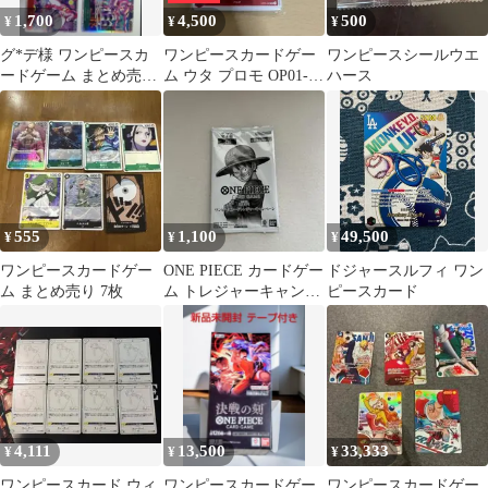
1,700
4,500
500
¥
¥
¥
グ*デ様 ワンピースカ
ワンピースカードゲー
ワンピースシールウエ
ードゲーム まとめ売り
ム ウタ プロモ OP01-
ハース
11枚セット
005
555
1,100
49,500
¥
¥
¥
ワンピースカードゲー
ONE PIECE カードゲー
ドジャースルフィ ワン
ム まとめ売り 7枚
ム トレジャーキャンペ
ピースカード
ーン 未開封パック
4,111
13,500
33,333
¥
¥
¥
ワンピースカード ウィ
ワンピースカードゲー
ワンピースカードゲー