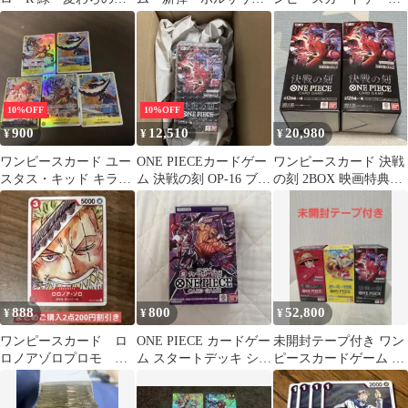
味 ワンピースカード
ノレアパラレル
まとめ売りsr15枚 r41
枚
10%OFF
10%OFF
900
12,510
20,980
¥
¥
¥
ワンピースカード ユー
ONE PIECEカードゲー
ワンピースカード 決戦
スタス・キッド キラー
ム 決戦の刻 OP-16 ブー
の刻 2BOX 映画特典セ
まとめ売り
スターパック
ット
888
800
52,800
¥
¥
¥
ワンピースカード ロ
ONE PIECE カードゲー
未開封テープ付き ワン
ロノアゾロプロモ
ム スタートデッキ シャ
ピースカードゲーム ブ
ST01-013
ーロット・カタクリ
ースターパック 3種セ
ット