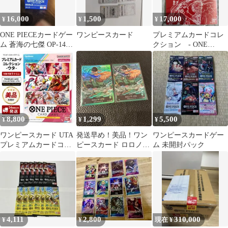
16,000
1,500
17,000
¥
¥
¥
ONE PIECEカードゲー
ワンピースカード
プレミアムカードコレ
ム 蒼海の七傑 OP-14
クション - ONE
BOX
PIECE FILM RED -
8,800
1,299
5,500
¥
¥
¥
ワンピースカード UTA
発送早め！美品！ワン
ワンピースカードゲー
プレミアムカードコレ
ピースカード ロロノ
ム 未開封パック
クション 未開封
ア・ゾロ リーダー 2枚
セット
4,111
2,800
310,000
¥
¥
現在 ¥