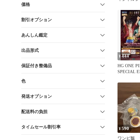
価格
HG ONE P
割引オプション
あんしん鑑定
出品形式
444
¥
保証付き整備品
HG ONE PI
SPECIAL 
ジ
色
発送オプション
配送料の負担
タイムセール割引率
590
¥
ワンピ飯