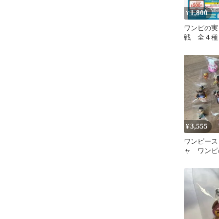
1,800
¥
ワンピの実
戦 全４種
3,555
¥
ワンピース
ャ ワンピ
売り