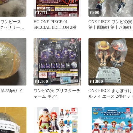
1,111
900
¥
¥
E ワンピース
HG ONE PIECE 01
ONE PIECE ワンピの実
クセサリー
SPECIAL EDITION 2種
第十四海戦 第十八海戦
e チョッパー
セット
1,100
1,800
¥
¥
第22海戦 ド
ワンピの実 ブリスターチ
ONE PIECE まちぼうけ
ャーム ギア4
ルフィ エース 2種セッ