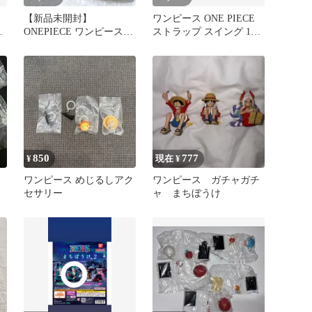
【新品未開封】
ワンピース ONE PIECE
リ
ONEPIECE ワンピース
ストラップ スイング 13
まちぼうけ ポートガス・
個まとめ売り
D・エース
850
777
¥
現在 ¥
ワンピース めじるしアク
ワンピース ガチャガチ
セサリー
ャ まちぼうけ