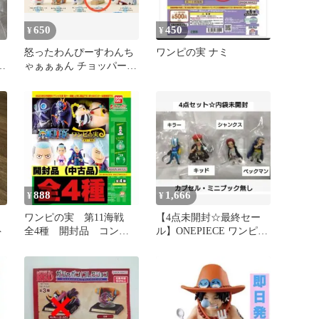
650
450
¥
¥
怒ったわんぴーすわんち
ワンピの実 ナミ
ゃぁぁぁん チョッパーわ
んちゃん
888
1,666
¥
¥
ワンピの実 第11海戦
【4点未開封☆最終セー
ト
全4種 開封品 コンプ
ル】ONEPIECE ワンピの
リートセット カプセル
実セット
なし