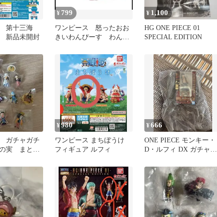
799
1,100
¥
¥
 第十三海
ワンピース 怒ったおお
HG ONE PIECE 01
 新品未開封
きいわんぴーす わんち
SPECIAL EDITION
ゃあぁぁん フランキー
980
666
¥
¥
 ガチャガチ
ワンピース まちぼうけ
ONE PIECE モンキー・
の実 まとめ
フィギュア ルフィ
D・ルフィ DX ガチャガ
チャ