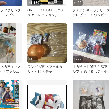
1,180
400
¥
¥
 フィグリング
ONE PIECE DXF ミニチ
プチポンキャラシリー
 コンプリー
ュアコレクション、ルフ
テレビアニメ ワンピー
ィA、エースのセット
ウソップ クリア
450
777
¥
¥
 ネガティブス
ワンピの実 ネフェルタ
【ガチャ】ONE PIECE
 トラファルガ
リ・ビビ ガチャ
ルフィ めじるしアクセ
フランキー
リー 麦わら帽子 海賊旗