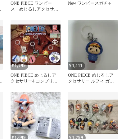
ONE PIECE ワンピー
New ワンピースガチャ
ス めじるしアクセサリ
ト
ー4 手配書 ガチャ ル
フィ
1,799
1,111
¥
¥
ONE PIECE めじるしア
ONE PIECE めじるしア
ア
クセサリー4 コンプリー
クセサリー ルフィ ガチ
ト5種セット
ャガチャ ワンピース
1,099
1,799
¥
¥