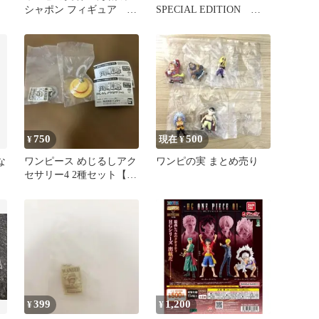
ィ
シャポン フィギュア サ
SPECIAL EDITION ガ
ボ
チャガチャ
750
500
¥
現在 ¥
な
ワンピース めじるしアク
ワンピの実 まとめ売り
コ
セサリー4 2種セット【未
ー
開封品】
399
1,200
¥
¥