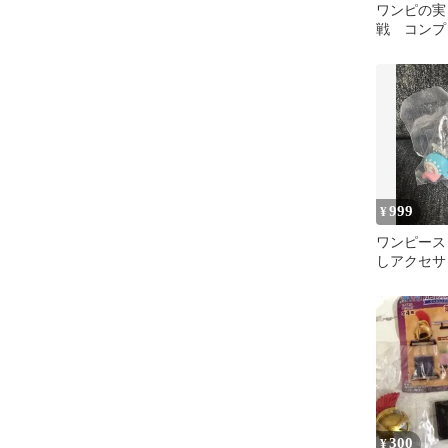
ワンピの実
戦 コンプ
ト フルコ
999
¥
ワンピース
しアクセサ
ト チョッパ
300
¥