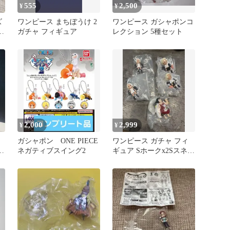
555
2,500
¥
¥
ズ
ワンピース まちぼうけ 2
ワンピース ガシャポンコ
ス
ガチャ フィギュア
レクション 5種セット
2,000
2,999
¥
¥
ガシャポン ONE PIECE
ワンピース ガチャ フィ
サ
ネガティブスイング2
ギュア Sホークx2Sスネー
クx2 戦桃丸5体セット