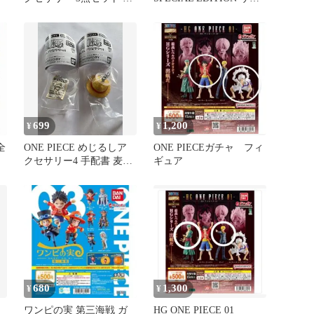
品 ルフィ チョッパー
ジ
699
1,200
¥
¥
全
ONE PIECE めじるしア
ONE PIECEガチャ フィ
クセサリー4 手配書 麦わ
ギュア
な
ら帽子 2種セット
680
1,300
¥
¥
ワンピの実 第三海戦 ガ
HG ONE PIECE 01