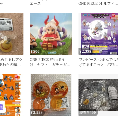
ャ
エース
ONE PIECE 01 ルフ
ガチャ
500
2,399
¥
¥
 めじるしアク
ONE PIECE 待ちぼう
ワンピース つまんでつ
 麦わらの帽子
け ヤマト ガチャガチ
げてますこっと ギア5
ャ
ャ
レクション ボールチェ
ン全5種
2,999
400
¥
現在 ¥