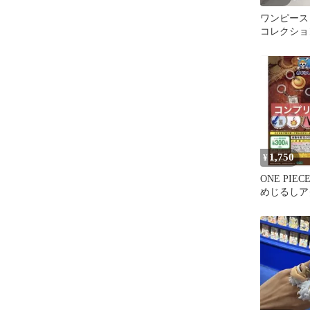
ワンピース
コレクショ
ベッカ
1,750
¥
ONE PIE
めじるしア
種セット 