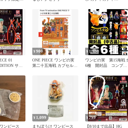
IECE ゾロ
ONEPIECE
900
1,750
¥
¥
ECE 01
ONE PIECE ワンピの実
ワンピの実 第15海戦 
EDITION サン
第二十五海戦 カプセルト
6種 開封品 コンプリ
イ
ートセット カプセル
し
1,099
799
¥
¥
 ワンピース
まちぼうけ ワンピース
【8/10まで出品】HG