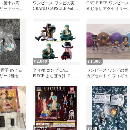
 第十八海
ワンピース ワンピの実
ONE PIECE ワンピース
リートセッ
GRAND CAPSULE Vol.02
めじるしアクセサリー4
ンプ
全2種セット
セミコンプリート セッ
2,040
1,300
¥
¥
 帽子 めじる
全４種 コンプ ONE
ワンピース ワンピの実
リー 2種セッ
PIECE まちぼうけ ２ ワ
カプセルトイ フィギュ
ー 海軍
ンピース フィギュア
セット
2,777
888
¥
¥