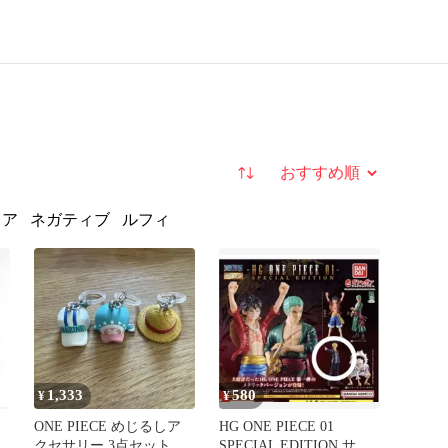
並び替え
ュア
ネガティブ
ルフィ
1,333
580
¥
¥
ONE PIECE めじるしア
HG ONE PIECE 01
クセサリー 3点セット 美
SPECIAL EDITION サン