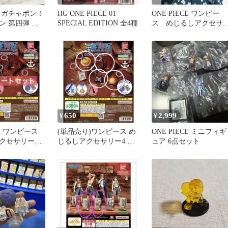
 ガチャポン！
HG ONE PIECE 01
ONE PIECE ワンピー
ン 第四弾 レ
SPECIAL EDITION 全4種
ス めじるしアクセサ
ー4 まとめ売り2種
650
2,999
¥
¥
CE ワンピース
(単品売り)ワンピース め
ONE PIECE ミニフィギ
クセサリー4 5
じるしアクセサリー4 ガ
ュア 6点セット
コンプリート
チャ