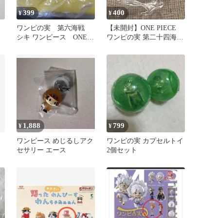
399
400
¥
¥
ワンピの実 第六海戦
【未開封】ONE PIECE
シキ ワンピース ONE
ワンピの実 第二十四海戦
PIECE ガチャ カプセル
ノジコ ワンピース
1,888
799
¥
¥
ワンピース めじるしアク
ワンピの実 カプセルトイ
セサリー エース
2個セット