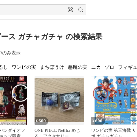
ース ガチャガチャ の検索結果
中のみ表示
るし
ワンピの実
まちぼうけ
悪魔の実
ニカ
ゾロ
フィギ
600
600
¥
¥
バンダイオフ
ONE PIECE Netflix めじ
ワンピの実 第三海戦 サ
ョップ限定
るしアクセサリー
ボ ガチャガチャ