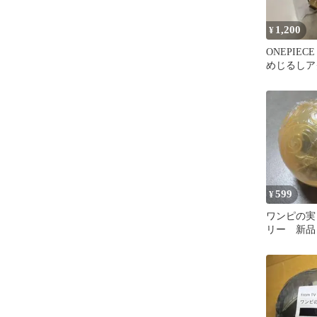
1,200
¥
ONEPIEC
めじるしア
POPstyl
599
¥
ワンピの実 
リー 新品