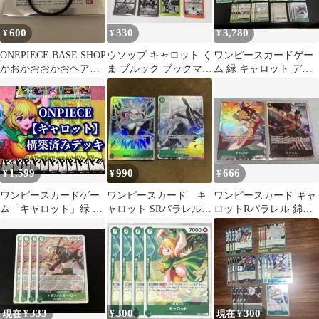
600
330
3,780
¥
¥
¥
ONEPIECE BASE SHOP
ウソップ キャロット く
ワンピースカードゲー
かおかおおかおヘアゴ
ま ブルック ブックマー
ム 緑 キャロット デッ
ム キャロット
クコレクション ワンピ
キ&パーツ ７８枚 最強
ース
セット
1,599
990
666
¥
¥
¥
ワンピースカードゲー
ワンピースカード キ
ワンピースカード キャ
ム「キャロット」緑 構
ャロット SRパラレル
ロットRパラレル 錦え
築済みデッキ
EB04 EGGHEAD
もんSR
CRISIS
333
300
300
現在 ¥
¥
現在 ¥