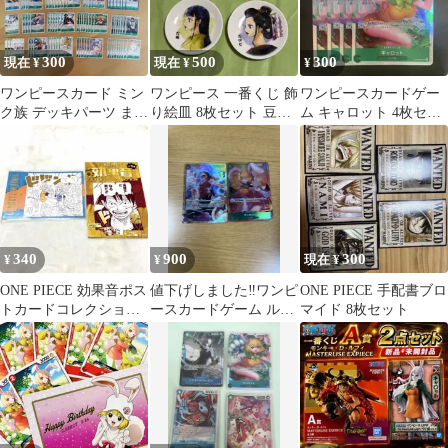
300
500
300
現在 ¥
現在 ¥
¥
ワンピースカード ミン
ワンピース 一番くじ 飾
ワンピースカードゲー
ク族 デッキパーツ まと
り絵皿 8枚セット 豆皿
ム キャロット 4枚セッ
め売り
小皿
ト
340
900
300
¥
¥
現在 ¥
ONE PIECE 効果音ポス
値下げしました‼️ワンピ
ONE PIECE 手配書ブロ
トカードコレクション
ースカードゲーム ルフ
マイド 8枚セット
第3弾 キャロット＆ワ
ィ キャロット 2枚セッ
ンダ
ト