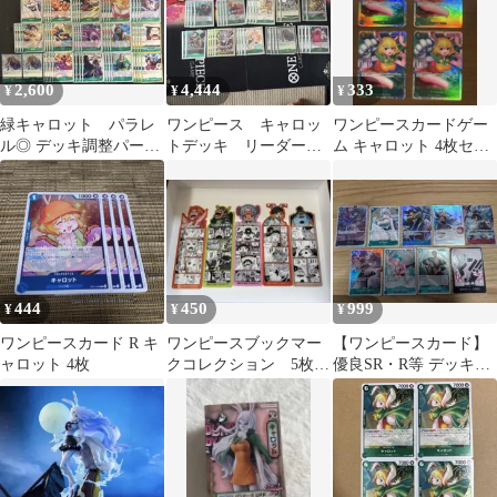
2,600
4,444
333
¥
¥
¥
緑キャロット パラレ
ワンピース キャロッ
ワンピースカードゲー
ル◎ デッキ調整パーツ
トデッキ リーダーパ
ム キャロット 4枚セッ
各種 ワンピースカー
ラレル キャラスリオ
ト
ドゲーム
ーバースリーブ付き
444
450
999
¥
¥
¥
ワンピースカード R キ
ワンピースブックマー
​【ワンピースカード】
ャロット 4枚
クコレクション 5枚セ
優良SR・R等 デッキパ
ット
ーツ 9枚まとめ売り ボ
ニー ゾロ