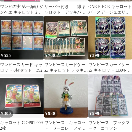
ワンピの実 第十海戦 ジ
リーパラ付き！ 緑キ
ONE PIECE キャロット
ンベエ キャロット 2点
ャロット デッキパー
バースデージュエリ
セット
ツ まとめ売り
ー 輩缶バッジ 2個セ
ット
555
700
399
¥
¥
¥
ワンピースカード キャ
ワンピースカードゲー
ワンピースカードゲー
ロット 8枚セット 392
ム キャロット デッキパ
ム キャロット EB04-
ーツ
013 SR 4枚セット
300
980
999
¥
¥
¥
キャロット C OP01-009
ワンピース キャロッ
ワンピース ブックマ
2枚
ト ワーコレ フィギ
ーク コラソン