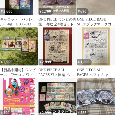
2,600
1,700
690
¥
¥
¥
キャロット パラレ
ONE PIECE ワンピの実
ONE PIECE BASE
ル 4枚 EB03-013
第十海戦 全4種セット
SHOPブックマークコレ
クション 6枚セット
7,999
2,999
1,599
¥
¥
¥
【新品未開封】ワンピ
ONE PIECE ALL
ONE PIECE ALL
ース - ワーコレ ワノ国
PAGES ワノ国編 ペロ
PAGES ルフィ キャロ
編 - 5種セット
スペロー
ット
500
2,999
555
¥
¥
¥