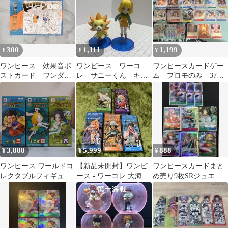
300
1,111
1,199
¥
¥
¥
ワンピース 効果音ポ
ワンピース ワーコ
ワンピースカードゲー
ストカード ワンダ
レ サニーくん キャ
ム プロモのみ 37
キャロット
ロット
枚 まとめ売り
3,888
5,999
888
¥
¥
¥
ワンピース ワールドコ
【新品未開封】ワンピ
ワンピースカードまと
レクタブルフィギュア
ース - ワーコレ 大海賊
め売り9枚SRジュエリ
十二支 vol.1 3種セット
百景- 5種セット
ーボニー ブラックマリ
ア他 即購入OK