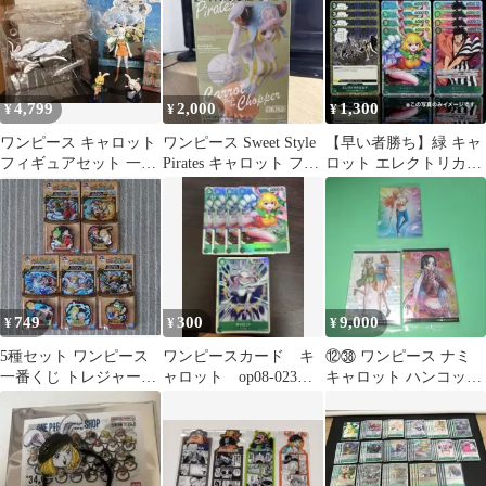
4,799
2,000
1,300
¥
¥
¥
ワンピース キャロット
ワンピース Sweet Style
【早い者勝ち】緑 キャ
フィギュアセット 一番
Pirates キャロット フィ
ロット エレクトリカル
くじ大海賊百景G賞ワ
ギュア
ルナ 錦えもん 各4枚
ーコレ 箱あり
749
300
9,000
¥
¥
¥
5種セット ワンピース
ワンピースカード キ
⑫㊳ ワンピース ナミ
一番くじ トレジャーク
ャロット op08-023
キャロット ハンコック
ルーズ G賞 ラバーマス
eb04-013
ウエハース カード
コット