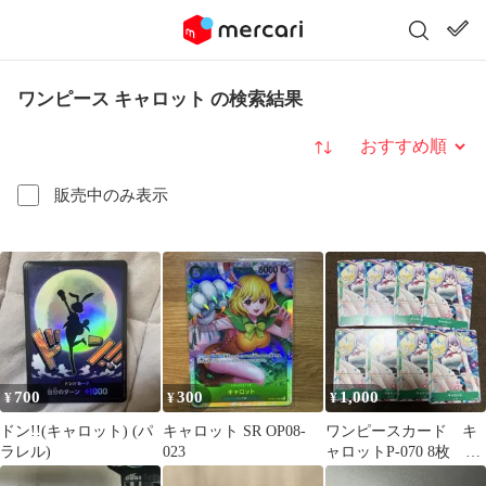
ワンピース キャロット の検索結果
並び替え
販売中のみ表示
700
300
1,000
¥
¥
¥
ドン!!(キャロット) (パ
キャロット SR OP08-
ワンピースカード キ
ラレル)
023
ャロットP-070 8枚 V
ジャンプ7月号特別限定