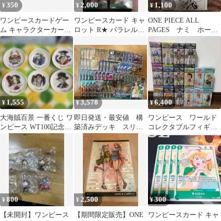
350
2,000
1,100
¥
¥
¥
ワンピースカードゲー
ワンピースカード キャ
ONE PIECE ALL
ム キャラクターカード
ロット R★ パラレル
PAGES ナミ ホール
10枚セット
EB03-013 4枚
ケーキアイランド
1,555
3,578
6,400
¥
¥
¥
大海賊百景 一番くじ ワ
即日発送・最安値 構
ワンピース ワールド
ンピース WT100記念
築済みデッキ スリー
コレクタブルフィギュ
尾田栄一郎描き下ろし
ブ付き 緑キャロット
ア16点
800
2,500
300
¥
¥
¥
【未開封】ワンピース
【期間限定販売】ONE
ワンピースカード キャ