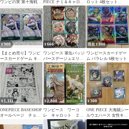
ワンピの実 第十海戦 フ
PIECE ナミ＆キャロッ
ロット 4枚セット
ィギュア 4つセット
ト ウエハース
EB02-013
900
666
800
¥
¥
現在 ¥
【まとめ売り】ワンピ
ワンピース 輩缶バッジ
ワンピースカードゲー
ースカードゲーム キャ
バースデージュエリー
ム パラレル 6枚セット
ロット P-070 プロモ P
缶バッジ
1,111
2,800
300
¥
¥
¥
ONEPIECE BASESHOP
ワンピース ワーコ
ONE PIECE 大海賊シー
オールページ チョッ
レ キャロット ２
ルウエハース 女性キャ
パー キャロット
体 セット
ラ5枚セット