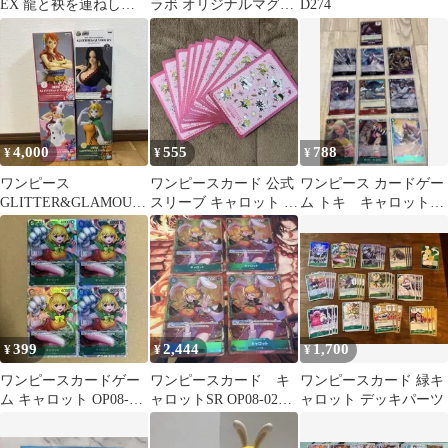
EX 龍と袂を連ねし猛
ラボ オリジナルマグネ
D274
者達 E賞 色紙
ット 3種セット
4,000
555
788
¥
¥
¥
ワンピース
ワンピースカード 公式
ワンピース カードゲー
GLITTER&GLAMOUR
スリーブ キャロット 10
ム トキ キャロット
S フィギュア 4種セッ
枚セット
ガーブ シキ センゴ
ト
ク cp02
399
2,444
1,700
¥
¥
¥
ワンピースカードゲー
ワンピースカード キ
ワンピースカード 緑キ
ム キャロット OP08-
ャロットSR OP08-023 4
ャロット デッキパーツ
023 SR 4枚セット
枚セット