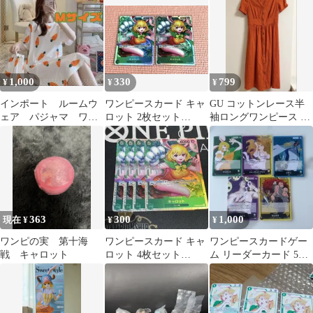
カー 他
1,000
330
799
¥
¥
¥
インポート ルームウ
ワンピースカード キャ
GU コットンレース半
ェア パジャマ ワン
ロット 2枚セット
袖ロングワンピース キ
ピース にんじん柄
OP08-023
ャロットオレンジ
Mサイズ 新品
363
300
1,000
現在 ¥
¥
¥
ワンピの実 第十海
ワンピースカード キャ
ワンピースカードゲー
戦 キャロット
ロット 4枚セット
ム リーダーカード 5枚
OP06-023
セット