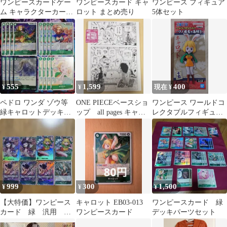
ワンピースカードゲー
ワンピースカード キャ
ワンピース フィギュア
ム キャラクターカード
ロット まとめ売り
5体セット
セット
555
1,599
400
¥
¥
現在 ¥
ペドロ ワンダ ゾウ等
ONE PIECEベースショ
ワンピース ワールドコ
緑キャロットデッキパ
ップ all pages キャロ
レクタブルフィギュア
ーツ16枚セット OP08
ット
キャロット
EB02
999
300
1,500
¥
¥
¥
【大特価】ワンピース
キャロット EB03-013
ワンピースカード 緑
カード 緑 汎用 ゾ
ワンピースカード
デッキパーツセット
ロ PRB02-006 スモー