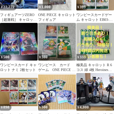
22,222
1,000
399
¥
¥
¥
フィギュアーツZERO
ONE PIECE キャロット
ワンピースカードゲー
［超激戦］ キャロット
フィギュア
ム キャロット EB03-
-スーロン-
013 R 4枚 緑 ミンク族
500
300
333
¥
¥
¥
ワンピースカード キャ
ワンピース カード
極美品 キャロット R 6
ロット ナミ 2枚セット
ゲーム ONE PIECE キ
コス 緑 4枚 Heroines
ャロット 4枚セット
Edition
898
500
4,000
¥
¥
¥