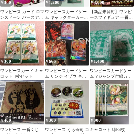
300
1,200
3,000
¥
¥
¥
ワンピース カード ロマ
ワンピースカードゲー
【新品未開封】ワンピ
ンスドーン バースデー
ム キャラクターカード
ースフィギュア 一番く
ポストカード キャロッ
4枚セット
じエルバフ編A賞ルフ
ト
ィ キャロット
300
666
1,400
¥
¥
¥
ワンピースカード キャ
ワンピースカードゲー
ワンピースカードゲー
ロット 4枚セット
ム サンジ イゾウ キャ
ム Vジャンプ付録カー
ロット セット
ド 2枚セット
400
300
300
¥
¥
¥
ワンピース 一番くじ
ワンピース くら寿司 コ
キャロット 緑R4枚