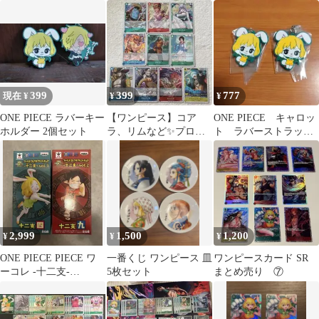
ュア
399
399
777
現在 ¥
¥
¥
ONE PIECE ラバーキー
【ワンピース】コア
ONE PIECE キャロッ
ホルダー 2個セット
ラ、リムなど✨プロモ
ト ラバーストラップ
10枚セット！！
2点セット
2,999
1,500
1,200
¥
¥
¥
ONE PIECE PIECE ワ
一番くじ ワンピース 皿
ワンピースカード SR
ーコレ -十二支-
5枚セット
まとめ売り ⑦
vol.1&2 2種セット