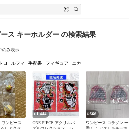
ース キーホルダー の検索結果
中のみ表示
トロ
ルフィ
手配書
フィギュア
ニカ
1,444
666
¥
¥
CE ワンピース
ONE PIECE アクリルパ
ワンピース コラソン 一
じるしアクセサ
ズルコレクション ルフ
番くじ アクリルキーホ