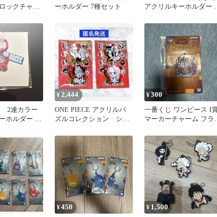
ロックチャー
ーホルダー 7種セット
アクリルキーホルダー 
ダイル
個セット
2,444
300
¥
¥
CE 2連カラー
ONE PIECE アクリルパ
一番くじ ワンピース I
ーホルダー チ
ズルコレクション シャ
マーカーチャーム フラ
ンクス バギー
キー
450
1,500
¥
¥