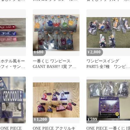
ト
ィ おまとめセット①
ダー 2個セット
680
2,000
¥
¥
 ホテル風キー
一番くじ ワンピース
ワンピースイング
ルフィ・サン
GIANT BASH!! I賞 アク
PART5 全7種 ワンピー
パー
リルチャーム9種
ス キーホルダー 専
出品
1,200
599
¥
¥
NE PIECE
ONE PIECE アクリルキ
ONE PIECE 一番くじ I