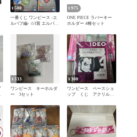
500
975
¥
¥
一番くじ ワンピース -エ
ONE PIECE ラバーキー
ルバフ編- ☆I賞 エルバフ
ホルダー 4種セット
アクリルチャーム×6
333
300
¥
¥
ブ
ワンピース キーホルダ
ワンピース ベースショ
ー 3セット
ップ くじ アクリルブ
ロックチャーム イデオ