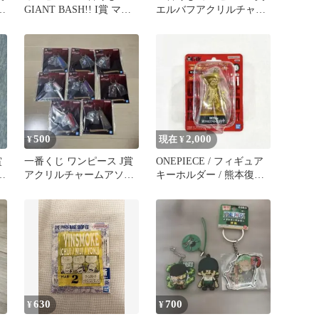
3
GIANT BASH!! I賞 マー
エルバフアクリルチャー
カーチャーム 12種
ム 2種
500
2,000
¥
現在 ¥
賞
一番くじ ワンピース J賞
ONEPIECE / フィギュア
ン
アクリルチャームアソー
キーホルダー / 熊本復興
ト 8点セット
プロジェクトvol.3
630
700
¥
¥