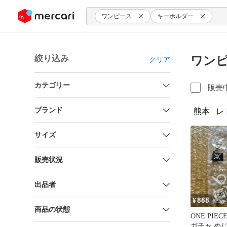
ンツにスキップ
ワンピース
キーホルダー
絞り込み
ワンピ
クリア
カテゴリー
販売
ブランド
熊本
レ
サイズ
販売状況
出品者
888
¥
商品の状態
ONE PIE
ガチャ め