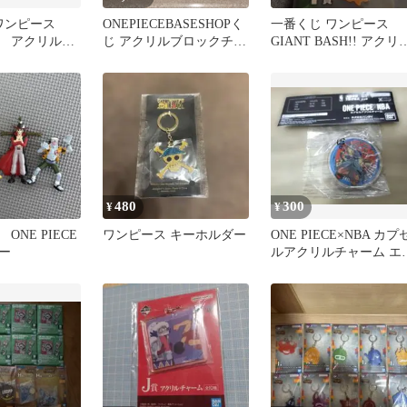
 ワンピース
ONEPIECEBASESHOPく
一番くじ ワンピース
 アクリルチ
じ アクリルブロックチャ
GIANT BASH!! アクリ
ートセット
ーム賞
チャーム ナミ
480
300
¥
¥
ONE PIECE
ワンピース キーホルダー
ONE PIECE×NBA カプ
ー
ルアクリルチャーム エ
ル