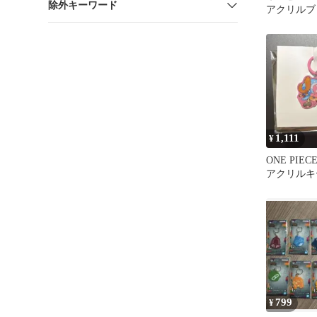
除外キーワード
アクリルブ
ム クロコ
1,111
¥
ONE PIE
アクリルキ
ョッパー
799
¥