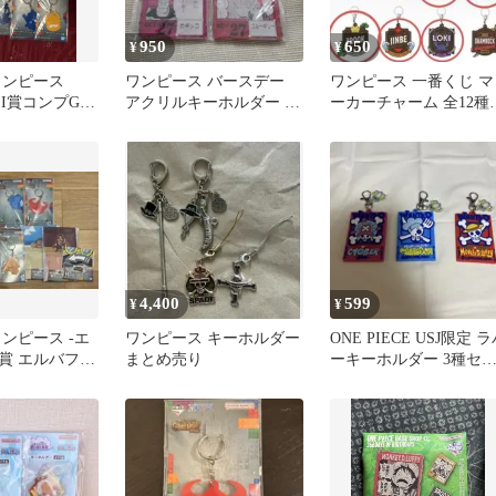
950
650
¥
¥
ワンピース
ワンピース バースデー
ワンピース 一番くじ マ
E I賞コンプG賞
アクリルキーホルダー 4
ーカーチャーム 全12種
種セット
ット
4,400
599
¥
¥
ンピース -エ
ワンピース キーホルダー
ONE PIECE USJ限定 
I賞 エルバフア
まとめ売り
ーキーホルダー 3種セ
ーム×7 おまけ
ト