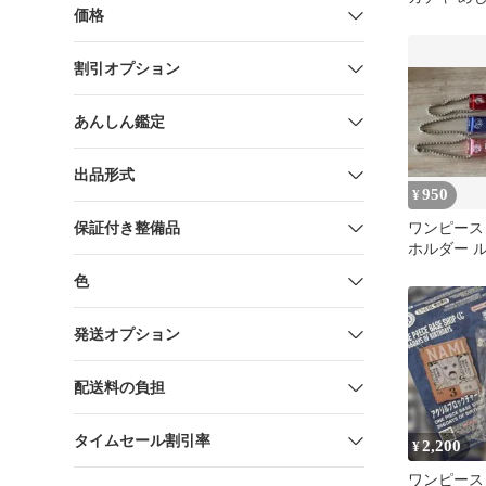
価格
リー セッ
割引オプション
あんしん鑑定
出品形式
950
¥
保証付き整備品
ワンピース
ホルダー 
ジ・チョッ
色
発送オプション
配送料の負担
タイムセール割引率
2,200
¥
ワンピース O