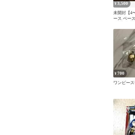
3,500
¥
未開封【4
ース ベー
クリルブロ
ム 8個
700
¥
ワンピース