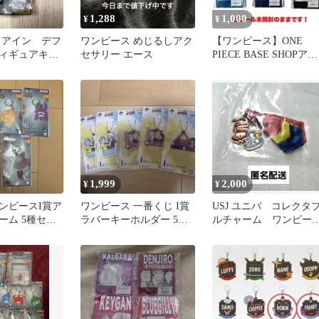
1,288
1,000
¥
¥
 アイン デフ
ワンピース めじるしアク
【ワンピース】ONE
ィギュアキ
セサリー エース
PIECE BASE SHOPアク
ー
リルブロックチャーム
1,999
2,000
¥
¥
ンピースI賞ア
ワンピース 一番くじ I賞
USJ ユニバ コレクタ
ーム 5種セッ
ラバーキーホルダー 5種
ルチャーム ワンピー
セット
ス ルフィ