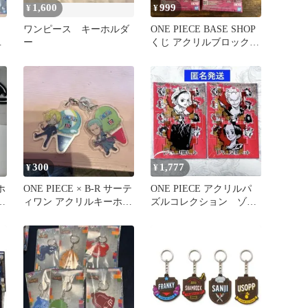
1,600
999
¥
¥
ワンピース キーホルダ
ONE PIECE BASE SHOP
チ
ー
くじ アクリルブロックチ
ャームまとめ売り
300
1,777
¥
¥
ホ
ONE PIECE × B-R サーテ
ONE PIECE アクリルパ
、
ィワン アクリルキーホル
ズルコレクション ゾ
ダー 2種
ロ おまとめセット②