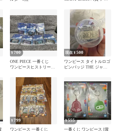
リルチャーム 6種
700
500
¥
現在 ¥
ONE PIECE 一番くじ
ワンピース タイトルロゴ
ワンピースヒストリー
ピンバッジ THE ジャン
用
アクリルチャーム 7点
プショップ限定品
セット
799
555
¥
¥
賞
ワンピース 一番くじ
一番くじ ワンピース I賞