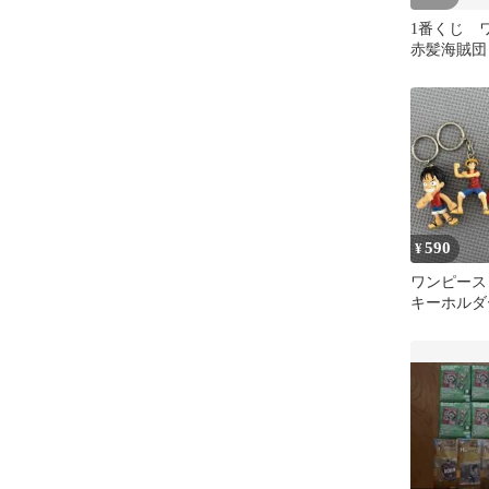
1番くじ
赤髪海賊団
ャームアソ
590
¥
ワンピース 
キーホルダ