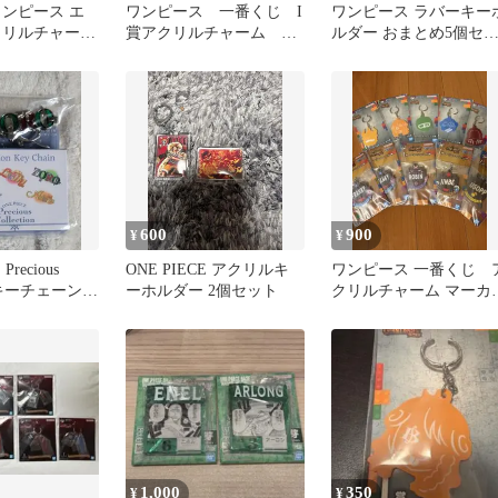
ワンピース エ
ワンピース 一番くじ I
ワンピース ラバーキー
クリルチャー
賞アクリルチャーム 3
ルダー おまとめ5個セ
リート
種
ト
600
900
¥
¥
Precious
ONE PIECE アクリルキ
ワンピース 一番くじ 
on キーチェーン
ーホルダー 2個セット
クリルチャーム マーカ
チャームセット
1,000
350
¥
¥