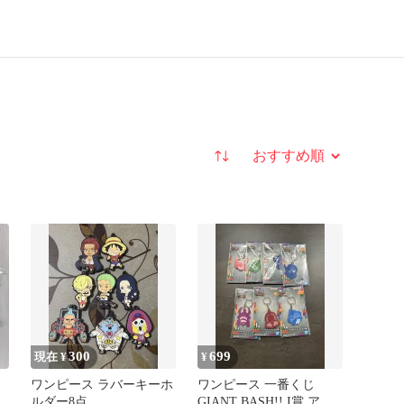
並び替え
300
699
現在 ¥
¥
ワンピース ラバーキーホ
ワンピース 一番くじ
ル
ルダー8点
GIANT BASH!! I賞 アク