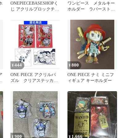
ホ
ONEPIECEBASESHOPく
ワンピース メタルキー
ッ
じ アクリルブロックチャ
ホルダー ラバーストラ
ーム賞 ヴィンスモーク
ップ ゾロ 3点
444
800
¥
¥
ア
ONE PIECE アクリルパ
ONE PIECE ナミ ミニフ
ー
ズル クリアステッカ
ィギュア キーホルダー
ー ウソップ
900
1,666
¥
¥