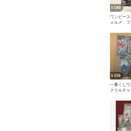
580
¥
ワンピース
ォルメ フ
ー ホルダ
350
¥
一番くじワ
クリルチャ
ト