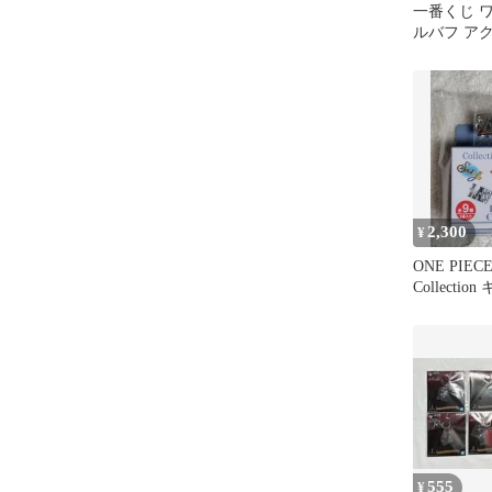
一番くじ 
ルバフ ア
ム コンプ
2,300
¥
ONE PIECE 
Collecti
ゾロ
555
¥