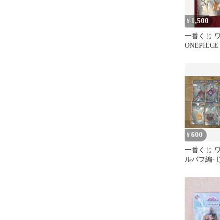
1,500
¥
一番くじ 
ONEPIEC
全2種
600
¥
一番くじ ワ
ルバフ編- 
クリルチャ