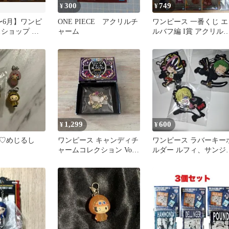
300
749
¥
¥
〜6月】ワンピ
ONE PIECE アクリルチ
ワンピース 一番くじ エ
スショップ ア
ャーム
ルバフ編 I賞 アクリル
ックチャー
ャーム 全10種 コンプリ
ート
1,299
600
¥
¥
♡めじるし
ワンピース キャンディチ
ワンピース ラバーキー
ャームコレクション Vol.2
ルダー ルフィ、サンジ
クロコダイル
ゾロ