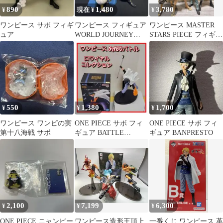
890
1,480
3,780
¥
現在 ¥
¥
ワンピース サボ フィギ
ワンピース フィギュア
ワンピース MASTER
ュア
WORLD JOURNEY
STARS PIECE フィギュ
vol.6 サボ コアラ
ア 4体セット
550
1,380
1,700
¥
¥
¥
ワンピース ワンピの実
ONE PIECE サボ フィ
ONE PIECE サボ フィ
第十八海戦 サボ
ギュア BATTLE
ギュア BANPRESTO
RECORD
2,100
7,199
6,300
¥
¥
¥
ONE PIECE ニャンピー
ワンピース造形王頂上
一番くじ ワンピース 革