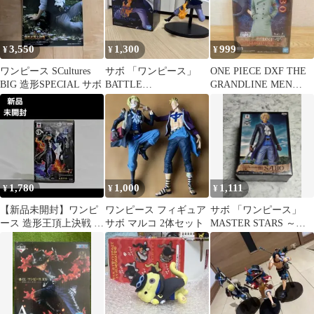
3,550
1,300
999
¥
¥
¥
ワンピース SCultures
サボ 「ワンピース」
ONE PIECE DXF THE
BIG 造形SPECIAL サボ
BATTLE
GRANDLINE MEN
RECORDCOLLECTION
vol.2 サボ
-SABO-
1,780
1,000
1,111
¥
¥
¥
【新品未開封】ワンピ
ワンピース フィギュア
サボ 「ワンピース」
ース 造形王頂上決戦 サ
サボ マルコ 2体セット
MASTER STARS ～
ボ フィギュア
SPECIAL ver.～