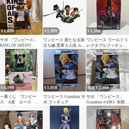
1,899
1,999
1,500
¥
¥
¥
サボ 「ワンピース」
ワンピース 新たなる旅
ワンピース ワールドコ
KING OF ARTIST
立ち編 悪童３人組 ルフ
レクタブルフィギュア
SABO
ィ サボ エース 三兄弟
サボ
4,999
1,050
2,000
¥
¥
現在 ¥
一番くじ ワンピー
ワンピース Grandista サ
サボ 「ワンピース」
ス A賞 エース サ
ボ フィギュア
Grandista-SABO- 未開封
ボ ルフィ B賞 ボ
品
ニー くま