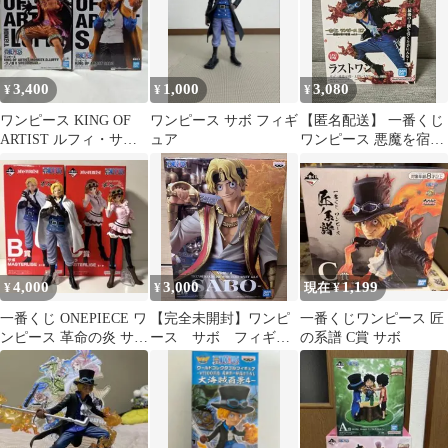
3,400
1,000
3,080
¥
¥
¥
ワンピース KING OF
ワンピース サボ フィギ
【匿名配送】 一番くじ
ARTIST ルフィ・サボ 2
ュア
ワンピース 悪魔を宿す
体セット
者たち2 ラストワン賞
サボ
4,000
3,000
1,199
¥
¥
現在 ¥
一番くじ ONEPIECE ワ
【完全未開封】ワンピ
一番くじワンピース 匠
ンピース 革命の炎 サボ
ース サボ フィギュ
の系譜 C賞 サボ
コアラ セット売り
ア