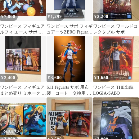
7,800
1,299
2,200
¥
¥
¥
ワンピース フィギュア
ワンピース サボ フィギ
ワンピース ワールドコ
ルフィ エース サボ 悪
ュアーツZERO Figuarts
レクタブル サボ
魔の実 セット
ZERO
2,400
3,600
1,650
¥
¥
¥
ワンピース フィギュア
S.H.Figuarts サボ 用布
ワンピース THE出航
まとめ売り ミホーク サ
製 コート 交換用 ワ
LOGIA-SABO
ボ 未開封
ンピース 本体なし
3,000
2,500
3,000