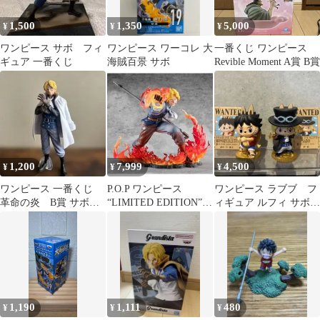
1,500
1,350
5,000
¥
¥
¥
ワンピース サボ フィ
ワンピース ワーコレ 大
一番くじ ワンピース
ギュア 一番くじ
海賊百景 サボ
Revible Moment A賞 B賞
1,200
7,999
4,500
¥
¥
¥
ワンピース 一番くじ
P.O.P ワンピース
ワンピース ラブブ フ
革命の炎 B賞 サボ
“LIMITED EDITION”
ィギュア ルフィ サボ 2
MASTERLISE フィギュ
サボ ～火拳継承～
体セット バラ売り❌
ア
1,190
1,111
480
¥
¥
¥