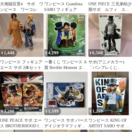
大海賊百景4 サボ ワ
ワンピース Grandista-
ONE PIECE 三兄弟幼少
ンピース ワーコレ
SABO フィギュア
期サボ ルフィ エー
ス フィギュア
1,444
4,299
6,560
¥
¥
¥
ワンピース フィギュア
一番くじ ワンピース A
サボ(アニメカラー)
エース サボ 2体セット
賞 Revible Moment エー
「バンプレくじ
ス＆サボ＆ルフィ
PREMIUM ワンピース-
サボ-」 B賞
3,200
1,599
1,259
¥
¥
¥
ONE PEACE サボ エー
ワンピース サボ バース
ワンピース KING OF
ス BROTHERHOOD III
デイジオラマフィギュ
ARTIST SABO サボ フ
箱あり 未開封
ア
ィギュア 【H】