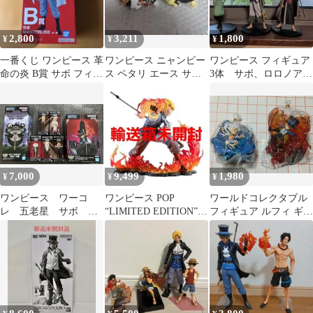
2,800
3,211
1,800
¥
¥
¥
一番くじ ワンピース 革
ワンピース ニャンピー
ワンピース フィギュア
命の炎 B賞 サボ フィギ
ス ペタリ エース サボ
3体 サボ、ロロノア・
ュア 未開封
2種セット
ゾロ、トラファルガ
ー・ロー
7,000
9,499
1,980
¥
¥
¥
ワンピース ワーコ
ワンピース POP
ワールドコレクタブル
レ 五老星 サボ セ
“LIMITED EDITION”
フィギュア ルフィ ギア
ット
サボ ～火拳継承～
5・サボ 2体セット 箱無
し