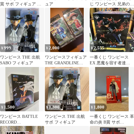
賞 サボ フィギュア 奇
ュア
じ ワンピース 兄弟の絆
跡の再会
G賞 色紙 サボセット
999
2,000
2,555
¥
¥
¥
ワンピース THE 出航
ワンピースフィギュア
一番くじ ワンピース
SABO フィギュア
THE GRANDLINE
EX 悪魔を宿す者達
CHILDREN サボ/ルフ
vol.2 A賞 サボ -魂豪示
ィ
像-
1,500
1,300
1,800
¥
¥
¥
ワンピース BATTLE
ワンピース THE 出航
一番くじ ワンピース 革
RECORD
サボ フィギュア
命の炎 B賞 サボ
COLLECTION サボ
MASTERLISE