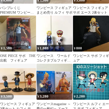
8,600
5,500
3,800
¥
¥
¥
バンプレくじ
ワンピース フィギュア
ワンピース フィギュア
PREMIUM ワンピース
まとめ売り ルフィ サボ
サボ エース 2体セット
A賞サボ ブラシカラ
ー
1,500
1,888
800
¥
¥
¥
ONE PIECE サボ THE
ワンピース ワールド
ワンピース サボ フィギ
出航 フィギュア
コレクタブルフィギュ
ュア
ア サボ コアラ
3,500
3,280
2,280
¥
¥
¥
ワンピース フィギュア
ワンピースmagazine ～
ワンピース ルフィ エー
3体セット ルフィ サボ
夢の一枚#2～ エース サ
ス サボ フィギュア セ