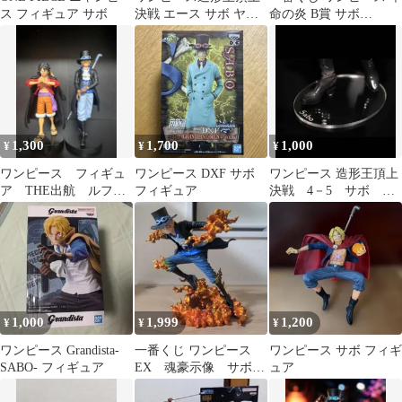
ス フィギュア サボ
決戦 エース サボ ヤマ
命の炎 B賞 サボ
ト フィギュア 4体まと
MASTERLISE
め売り
1,300
1,700
1,000
¥
¥
¥
ワンピース フィギュ
ワンピース DXF サボ
ワンピース 造形王頂上
ア THE出航 ルフ
フィギュア
決戦 4－5 サボ ア
ィ サボ
クリル台座 送料無料
1,000
1,999
1,200
¥
¥
¥
ワンピース Grandista-
一番くじ ワンピース
ワンピース サボ フィギ
SABO- フィギュア
EX 魂豪示像 サボ
ュア
ラストワン賞