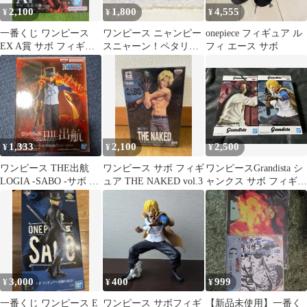
2,100
1,800
4,555
¥
¥
¥
一番くじ ワンピース
ワンピース ニャンピー
onepiece フィギュア ル
EX A賞 サボ フィギュ
スニャーン！ペタリ！
フィ エース サボ
ア
サボ
1,333
2,100
2,500
¥
¥
¥
ワンピース THE出航
ワンピース サボ フィギ
ワンピースGrandista シ
LOGIA -SABO -サボ フ
ュア THE NAKED vol.3
ャンクス サボ フィギュ
ィギュア
ア2種セットグランジス
タ
3,000
400
999
¥
¥
¥
一番くじ ワンピース E
ワンピース サボフィギ
【新品未使用】一番く