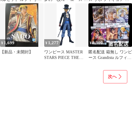
ロー
ボ 2体セット
ット K158
1,699
1,277
8,300
¥
¥
¥
【新品・未開封】
ワンピース MASTER
匿名配送 箱無し ワンピ
STARS PIECE THE
ース Grandista ルフィ
SABO サボ 未開封
ティーチ サボ エース
次へ