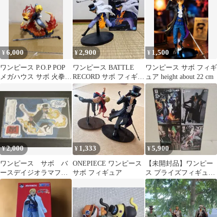
6,000
2,900
1,500
¥
¥
¥
ワンピース P.O.P POP
ワンピース BATTLE
ワンピース サボ フィギ
メガハウス サボ 火拳継
RECORD サボ フィギュ
ュア height about 22 cm
承 440326415
ア
2,000
1,333
5,900
¥
¥
¥
ワンピース サボ バ
ONEPIECE ワンピース
【未開封品】ワンピー
ースデイジオラマフィ
サボ フィギュア
ス プライズフィギュア
ギュア
4点セット