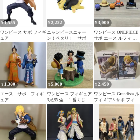
1,555
2,222
3,000
¥
¥
¥
ワンピース サボ フィギ
ニャンピースニャー
ワンピース ONEPIECE
ュア
ン！ペタリ！ サボ
サボ エース ルフィ 帽
子
1,300
5,000
2,450
¥
¥
¥
エース サボ フィギ
ワンピース フィギュア
ワンピース Grandista ル
ュア
3兄弟 盃 １番くじＡ
フィ ギア5 サボ フィギ
賞
ュアセット