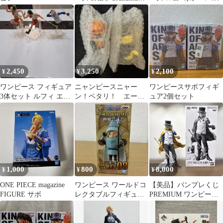
ィギュア
コック⭐︎エース⭐︎サボ⭐︎3
種セット⭐︎
2,450
3,250
2,100
¥
¥
¥
ワンピース フィギュア
ニャンピースニャー
ワンピースサボフィギ
3体セット ルフィ エー
ン！ペタリ！ エー
ュア2個セット
ス サボ
ス サボ 2点セット
1,000
800
8,000
¥
¥
¥
ONE PIECE magazine
ワンピース ワールドコ
【美品】バンプレくじ
FIGURE サボ
レクタブルフィギュア
PREMIUM ワンピース
世界会議2 サボ
サボ A賞 ブラシカラー