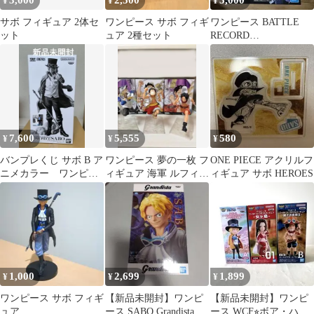
¥
¥
¥
サボ フィギュア 2体セ
ワンピース サボ フィギ
ワンピース BATTLE
ット
ュア 2種セット
RECORD
COLLECTION サボ
7,600
5,555
580
¥
¥
¥
バンプレくじ サボ B ア
ワンピース 夢の一枚 フ
ONE PIECE アクリルフ
ニメカラー ワンピー
ィギュア 海軍 ルフィ
ィギュア サボ HEROES
ス
サボ エース
1,000
2,699
1,899
¥
¥
¥
ワンピース サボ フィギ
【新品未開封】ワンピ
【新品未開封】ワンピ
ュア
ース SABO Grandistaフ
ース WCF⭐︎ボア・ハン