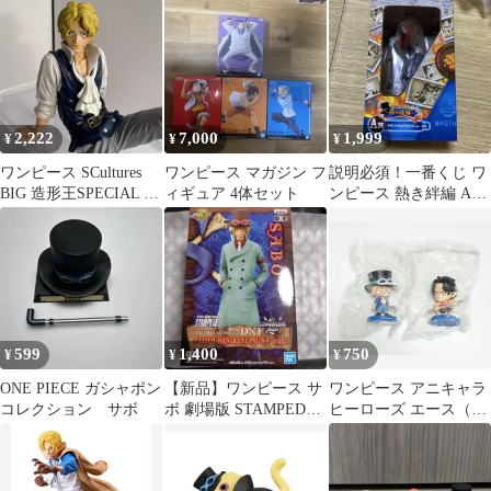
2,222
7,000
1,999
¥
¥
¥
ワンピース SCultures
ワンピース マガジン フ
説明必須！一番くじ ワ
BIG 造形王SPECIAL -
ィギュア 4体セット
ンピース 熱き絆編 A賞
SABO- サボ
サボ フィギュア
599
1,400
750
¥
¥
¥
ONE PIECE ガシャポン
【新品】ワンピース サ
ワンピース アニキャラ
コレクション サボ
ボ 劇場版 STAMPEDE
ヒーローズ エース（幼
DXF フィギュア
少） サボ 2点セット