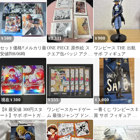
500
1,111
900
¥
¥
¥
セット価格‼️メルカリ最
ONE PIECE 原作絵 ス
ワンピース THE 出航
安値⁉️08/06時
クエア缶バッジ アクリ
サボ フィギュア
ルスタンド サボ エース
300
555
3,000
現在 ¥
¥
¥
【R 最安値 300円スタ
ワンピースカードゲー
一番くじ ワンピース E
ート】サボ ポートガ
ム 最強ジャンプ ドン!!
賞 サボ フィギュア 奇
ス・D・エース 2枚セッ
カード サボ 5枚セット
跡の再会
ト