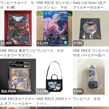
ワンピースカード サ
ONE PIECE ガシャポン
Daily Life Series 3点ア
ボ R 4枚
コレクション サボ
クリルキーホルダー ワ
ンピース
2,999
1,200
799
¥
¥
¥
ONE PIECE 東京ワンピ
ワンピース サボ
ONE PIECE ワンピース
ースタワー サボ Tシャ
サボ バースデー缶バッ
ツ Mサイズ
ジ
800
1,500
300
現在 ¥
¥
¥
ONE PIECEカードゲー
ONE PIECE 2WAYトー
ワンピース サボ
ム オフィシャルカード
トバッ
スリーブ サボ
グ “HEROES” サボ