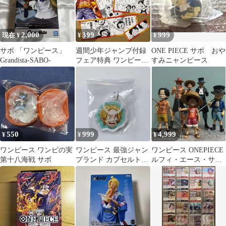
2,000
399
999
現在 ¥
¥
¥
サボ 「ワンピース」
週間少年ジャンプ付録
ONE PIECE サボ おや
Grandista-SABO-
フェア特典 ワンピース
すみニャンピース
フレークシールエース
ルフィ サボ
550
999
4,999
¥
¥
¥
ワンピース ワンピの実
ワンピース 最強ジャン
ワンピース ONEPIECE
第十八海戦 サボ
プランド カプセルトイ
ルフィ・エース・サボ
アンブレラチャーム サ
フィギュアセット
ボ ①