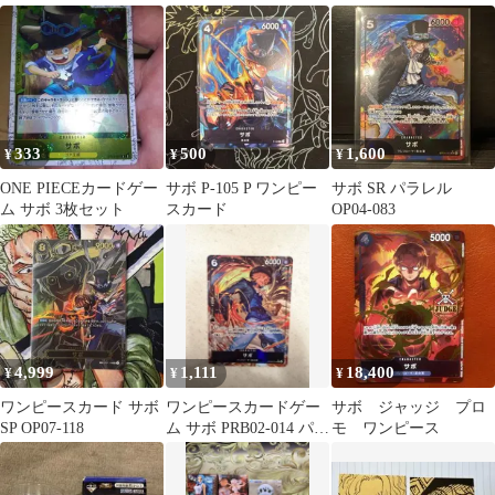
333
500
1,600
¥
¥
¥
ONE PIECEカードゲー
サボ P-105 P ワンピー
サボ SR パラレル
ム サボ 3枚セット
スカード
OP04-083
4,999
1,111
18,400
¥
¥
¥
ワンピースカード サボ
ワンピースカードゲー
サボ ジャッジ プロ
SP OP07-118
ム サボ PRB02-014 パラ
モ ワンピース
レル