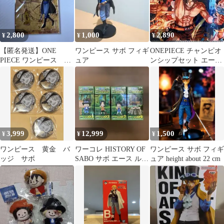
2,800
1,000
2,890
¥
¥
¥
【匿名発送】ONE
ワンピース サボ フィギ
ONEPIECE チャンピオ
PIECE ワンピース サ
ュア
ンシップセット エー
ボ アクスタ アクキ
ス・サボ・ルフィ
ー 限定品
3,999
12,999
1,500
¥
¥
¥
ワンピース 黄金 バ
ワーコレ HISTORY OF
ワンピース サボ フィギ
ッジ サボ
SABO サボ エース ルフ
ュア height about 22 cm
ィ 切り株 セット