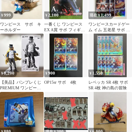
999
2,100
1,499
¥
¥
現在 ¥
ワンピース サボ キ
一番くじ ワンピース
ワンピースカードゲー
ーホルダー
EX A賞 サボ フィギュ
ム イム 五老星 サボ 4
ア
枚セット
8,200
900
1,550
¥
¥
¥
【美品】バンプレくじ
OP15sr サボ 4枚
レベッカ SR 4枚 サボ
PREMIUM ワンピース
SR 4枚 神の島の冒険
サボ A賞 ブラシカラー
880
300
6,000
¥
現在 ¥
¥