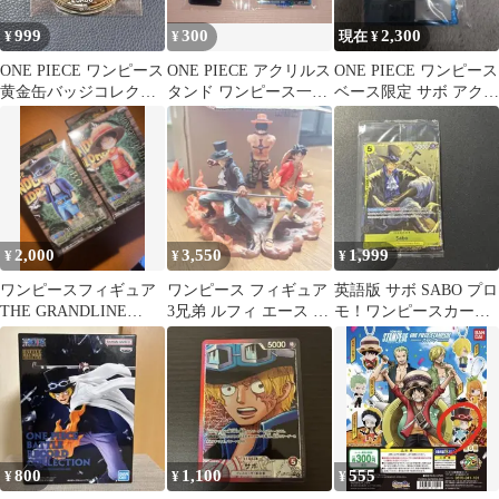
999
300
2,300
¥
¥
現在 ¥
ONE PIECE ワンピース
ONE PIECE アクリルス
ONE PIECE ワンピース
黄金缶バッジコレクシ
タンド ワンピース一番
ベース限定 サボ アクリ
ョン 第2弾 サボ
くじ サボアクリルス
ルブロックキーホルダ
タンド
ー
2,000
3,550
1,999
¥
¥
¥
ワンピースフィギュア
ワンピース フィギュア
英語版 サボ SABO プロ
THE GRANDLINE
3兄弟 ルフィ エース サ
モ！ワンピースカード
CHILDREN サボ/ルフ
ボ
P-073 PROMO
ィ
800
1,100
555
¥
¥
¥