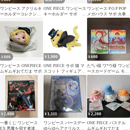
ワンピース アクリルキ
ONE PIECE ワンピース
ワンピース P.O.P POP
ーホルダーコレクショ
キーホルダー サボ ニ
メガハウス サボ 火拳継
ン サボ
コ・ロビン サンジ
承 440326415
666
1,900
600
¥
¥
¥
ワンピース ONEPIECE
ONE PIECE サボ 猫 マ
た*い様 ワ*ウ様 ワンピ
ムギムギおてだま サボ
スコット フィギュア
ースカードゲーム モン
ニャンピース ペタリ
キー・D・ルフィ サボ
2枚セッ
2,000
1,111
2,200
¥
¥
¥
一番くじ ワンピース
ワンピース バースデー
ONE PIECE パステル
EX 悪魔を宿す者達
ゆらゆらアクリルスタ
ムギムギおてだま エ