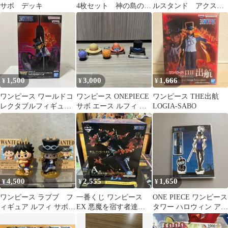
サボ デッキ
4枚セット 神の島の冒
ルスタンド アクス
険【OP-15】@6
タ ワンピース
1,500
3,000
1,666
¥
¥
¥
ワンピース ワールドコ
ワンピース ONEPIECE
ワンピース THE出航
レクタブルフィギュア
サボ エース ルフィ 帽
LOGIA-SABO
サボ
子
4,500
2,555
1,650
¥
¥
¥
ワンピース ラブブ フ
一番くじ ワンピース
ONE PIECE ワンピース
ィギュア ルフィ サボ 2
EX 悪魔を宿す者達
タワー ハロウィン アク
体セット バラ売り❌
vol.2 A賞 サボ -魂豪示
リルスタンドチャーム
像-
サボ