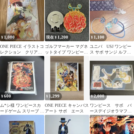
1,080
1,200
1,100
¥
現在 ¥
¥
ONE PIECE イラストコ
ゴルフマーカー マグネ
ユニバ USJ ワンピー
レクション クリアフ
ットタイプ ワンピース
ス サボ サンジ ルフィ
ァイル ASL
メラメラの実 エース サ
サンレス
ボ
600
1,299
2,000
¥
¥
¥
ム*シ様 ワンピースカ
ONE PIECE キャンバス
ワンピース サボ バ
ードゲーム スリーブ エ
アート サボ エース
ースデイジオラマフィ
ース・サボ・ルフィ 70
ギュア
枚