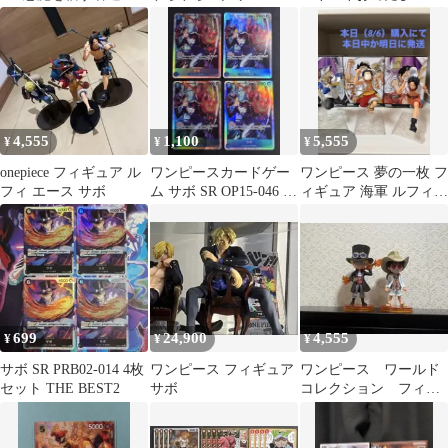
vol.2
ンド サボ
ース ルフィ サボ
4,555
1,100
5,555
¥
¥
¥
onepiece フィギュア ル
ワンピースカードゲー
ワンピース 夢の一枚 フ
フィ エース サボ
ム サボ SR OP15-046 4
ィギュア 海軍 ルフィ
枚セット
サボ エース
699
24,900
4,555
¥
¥
¥
サボ SR PRB02-014 4枚
ワンピース フィギュア
ワンピース ワールド
セット THE BEST2
サボ
コレクション フィル
ムゴールド ルフィ
サボ