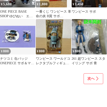
5,680
1,800
1,450
¥
¥
¥
ONE PIECE BASE
一番くじ ワンピース 革
ワンピース サボ
SHOP ゆびぬい エー
命の炎 B賞 サボ
ス ルフィ サボ 3兄
MASTERLISE
弟
800
800
800
¥
¥
¥
ナツコミ 缶バッジ
ワンピース ワールドコ
261 超ワンピース スタ
ONEPIECE サボ＆マル
レクタブルフィギュア
イリング サボ 青
コ
世界会議2 サボ
次へ