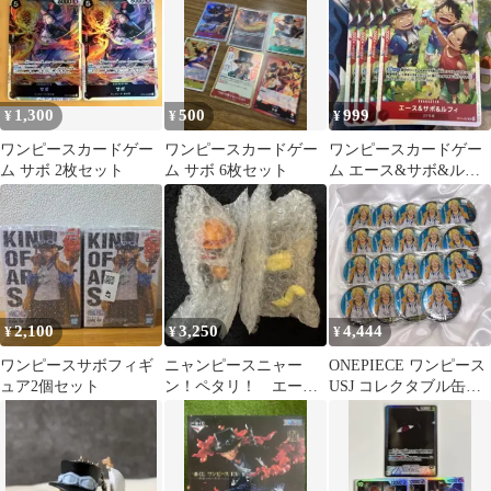
1,300
500
999
¥
¥
¥
ワンピースカードゲー
ワンピースカードゲー
ワンピースカードゲー
ム サボ 2枚セット
ム サボ 6枚セット
ム エース&サボ&ルフ
ィ SR 4枚 OP13-007
2,100
3,250
4,444
¥
¥
¥
ワンピースサボフィギ
ニャンピースニャー
ONEPIECE ワンピース
ュア2個セット
ン！ペタリ！ エー
USJ コレクタブル缶バ
ス サボ 2点セット
ッジ サボ