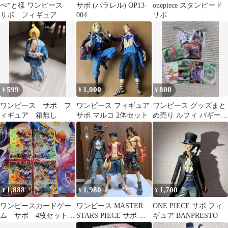
ぺ*と様 ワンピース
サボ (パラレル) OP13-
onepiece スタンピード
サボ フィギュア
004
サボ
599
1,000
800
¥
¥
¥
ワンピース サボ フ
ワンピース フィギュア
ワンピース グッズまと
ィギュア 箱無し
サボ マルコ 2体セット
め売り ルフィ バギー
シャンクス エース サボ
1,888
1,980
1,700
¥
¥
¥
ワンピースカードゲー
ワンピース MASTER
ONE PIECE サボ フィ
ム サボ 4枚セット
STARS PIECE サボ ル
ギュア BANPRESTO
OP13-120
フィ エース