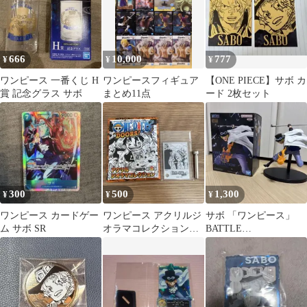
666
10,000
777
¥
¥
¥
ワンピース 一番くじ H
ワンピースフィギュア
【ONE PIECE】サボ カ
賞 記念グラス サボ
まとめ11点
ード 2枚セット
300
500
1,300
¥
¥
¥
ワンピース カードゲー
ワンピース アクリルジ
サボ 「ワンピース」
ム サボ SR
オラマコレクション
BATTLE
DOORS! 第3弾 サボ コ
RECORDCOLLECTION
アラ
-SABO-