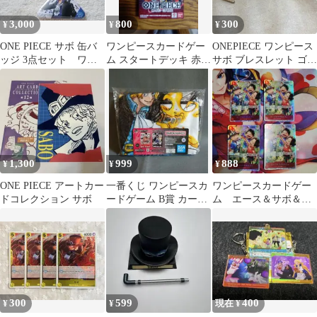
3,000
800
300
¥
¥
¥
ONE PIECE サボ 缶バ
ワンピースカードゲー
ONEPIECE ワンピース
ッジ 3点セット ワン
ム スタートデッキ 赤黒
サボ ブレスレット ゴー
ピースタワー 輩
サボ
ルド
1,300
999
888
¥
¥
¥
ONE PIECE アートカー
一番くじ ワンピースカ
ワンピースカードゲー
ドコレクション サボ
ードゲーム B賞 カード
ム エース＆サボ＆ル
デザインブランケット
フィ 4枚セット
サボ
300
599
400
¥
¥
現在 ¥