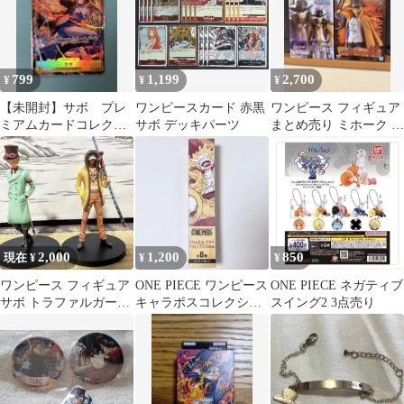
799
1,199
2,700
¥
¥
¥
【未開封】サボ プレ
ワンピースカード 赤黒
ワンピース フィギュア
ミアムカードコレクシ
サボ デッキパーツ
まとめ売り ミホーク サ
ョン P-073 プロモ
ボ 未開封
2,000
1,200
850
現在 ¥
¥
¥
ワンピース フィギュア
ONE PIECE ワンピース
ONE PIECE ネガティブ
サボ トラファルガー・
キャラポスコレクショ
スイング2 3点売り
ロー 2体セット
ン ポスター サボ