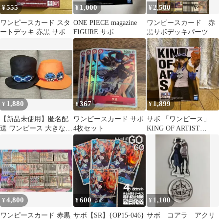
555
1,000
2,580
¥
¥
¥
ワンピースカード スタ
ONE PIECE magazine
ワンピースカード 赤
ートデッキ 赤黒 サボ
FIGURE サボ
黒サボデッキパーツ
st-35 1個
1,880
367
1,899
¥
¥
¥
【新品未使用】匿名配
ワンピースカード サボ
サボ 「ワンピース」
送 ワンピース 大きなサ
4枚セット
KING OF ARTIST
ボとエースの帽子ぬい
SABO
ぐるみ
4,800
600
1,100
¥
¥
¥
ワンピースカード 赤黒
サボ【SR】{OP15-046}
サボ コアラ アクリ