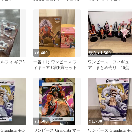
ィギュア
6,400
1,500
¥
現在 ¥
ルフィ ギア5
一番くじ ワンピース フ
ワンピース フィギュ
ィギュア C賞E賞セット
ア まとめ売り 16点
ット
1,500
1,790
¥
¥
andista モン
ワンピース Grandista マー
ワンピース Grandista 