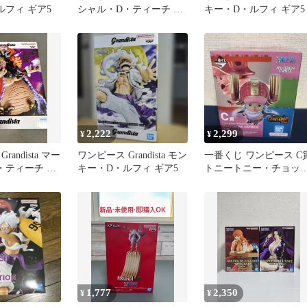
ルフィ ギア5
シャル・D・ティーチ フ
キー・D・ルフィ ギア5
ィギュア
2,222
2,299
¥
¥
andista マー
ワンピース Grandista モン
一番くじ ワンピース C
・ティーチ フ
キー・D・ルフィ ギア5
トニートニー・チョッ
ー フィギュア
1,777
2,350
¥
¥