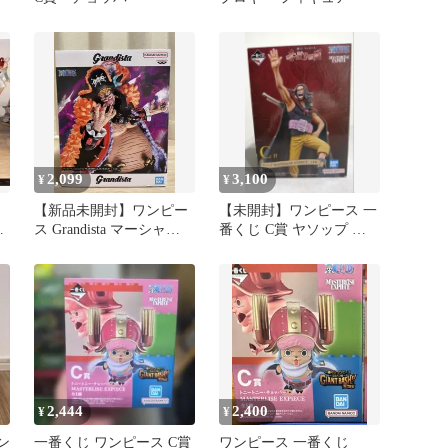
2,099
3,100
¥
¥
【新品未開封】ワンピー
【未開封】ワンピース 一
セ
ス Grandista マーシャ
番くじ C賞 ヤソップ フ
ル.D.ティーチ 黒ひげ
ィギュア！！
2,444
2,400
¥
¥
モン
一番くじ ワンピース C賞
ワンピース 一番くじ