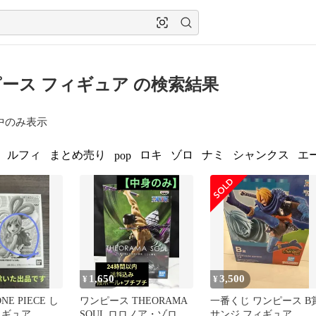
ース フィギュア の検索結果
中のみ表示
ルフィ
まとめ売り
ロキ
ゾロ
ナミ
シャンクス
エ
pop
1,650
3,500
¥
¥
ONE PIECE し
ワンピース THEORAMA
一番くじ ワンピース B
ィギュア
SOUL ロロノア・ゾロ フ
サンジ フィギュア