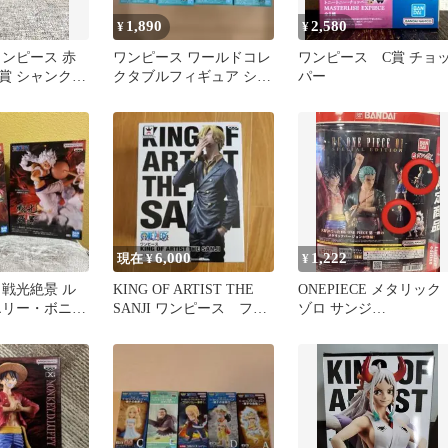
1,890
2,580
¥
¥
ワンピース 赤
ワンピース ワールドコレ
ワンピース C賞 チョ
A賞 シャンクス
クタブルフィギュア シャ
パー
ボンディ諸島 最悪の世代
2 4種
6,000
1,222
現在 ¥
¥
 戦光絶景 ル
KING OF ARTIST THE
ONEPIECE メタリック
エリー・ボニー
SANJI ワンピース フィ
ゾロ サンジ
 未開封セッ
ギュア サンジ
SPECIALEDITION