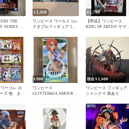
2,450
1,780
¥
¥
DXF THE
ワンピース ワールドコレ
【即送】ワンピース
E SERIES ル
クタブルフィギュア 5種
KING OF ARTIST ヤマ
セット
フィギュア
900
1,600
¥
現在 ¥
 ワーコレ ロ
ワンピース
ワンピース フィギュア
ーズ 他 まと
GLITTER&GLAMOURS
シャンクス 箱あり
ナミ フィギュア