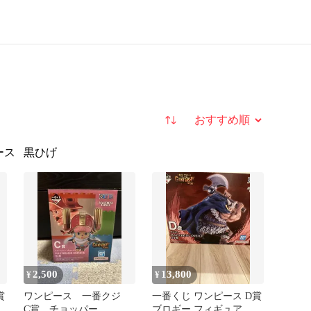
並び替え
ース
黒ひげ
2,500
13,800
¥
¥
賞
ワンピース 一番クジ
一番くじ ワンピース D賞
C賞 チョッパー
ブロギー フィギュア