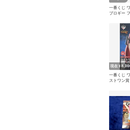
一番くじ 
ブロギー 
8,00
現在 ¥
一番くじ 
ストワン賞
ギュア H賞