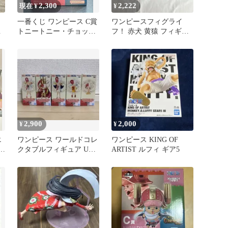
2,300
2,222
現在 ¥
¥
一番くじ ワンピース C賞
ワンピースフィグライ
フ
トニートニー・チョッパ
フ！ 赤犬 黄猿 フィギュ
ー フィギュア
ア
2,900
2,000
¥
¥
エ
ワンピース ワールドコレ
ワンピース KING OF
ッ
クタブルフィギュア UTA
ARTIST ルフィ ギア5
COLLECTION 全5種