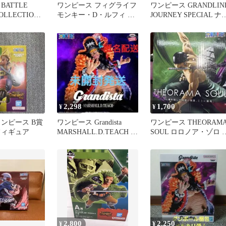
BATTLE
ワンピース フィグライフ
ワンピース GRANDLIN
OLLECTION
モンキー・D・ルフィ ギ
JOURNEY SPECIAL ナ
ア5
ハンコック
2,298
1,700
¥
¥
ワンピース B賞
ワンピース Grandista
ワンピース THEORAM
フィギュア
MARSHALL.D.TEACH フ
SOUL ロロノア・ゾロ 
ィギュア
ィギュア
2,800
2,250
¥
¥