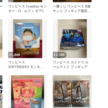
マー
ワンピース Grandista モン
一番くじ ワンピース B賞
フ
キー・D・ルフィ ギア5
サンジ フィギュア最安値
ッ！！
1,800
1,500
¥
¥
ワンピース
ワンピース カイドウ ル
上
SOFVIMATES モンキ
ームライト フィギュア
ー・D・ルフィ フィギュ
ア