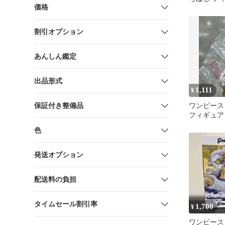
価格
割引オプション
あんしん鑑定
出品形式
1,111
¥
保証付き整備品
ワンピース 
フィギュア
色
発送オプション
配送料の負担
タイムセール割引率
1,700
¥
ワンピース Gr