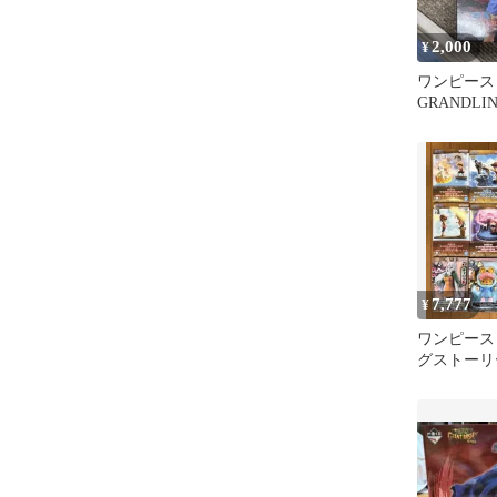
2,000
¥
ワンピース 
GRANDLIN
フィ
7,777
¥
ワンピース
グストーリ
め売り