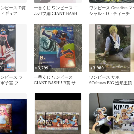
ワンピース D賞
一番くじ ワンピース エ
ワンピース Grandista 
フィギュア
ルバフ編 GIANT BASH!!
シャル・D・ティーチ 
A賞
ィギュア
0
3,799
3,980
¥
¥
ワンピース ラ
一番くじ ワンピース
ワンピース サボ
 軍子宮 フィ
GIANT BASH!! B賞 サン
SCultures BIG 造形王頂
×2
ジ
決戦 フィギュア