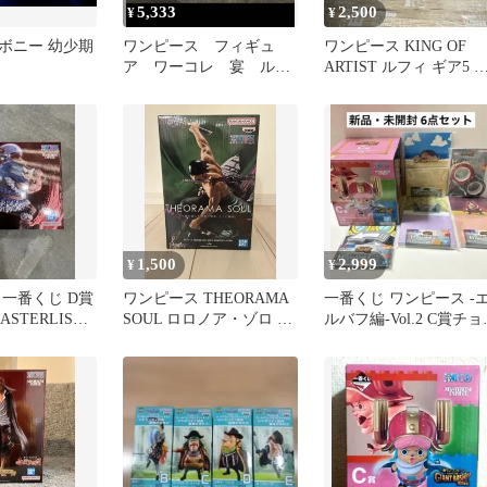
5,333
2,500
¥
¥
ボニー 幼少期
ワンピース フィギュ
ワンピース KING OF
ア ワーコレ 宴 ルフ
ARTIST ルフィ ギア5 
ィ ドリー ボニー ロ
ィギュア
ビン ジンベエ
1,500
2,999
¥
¥
 一番くじ D賞
ワンピース THEORAMA
一番くじ ワンピース -
STERLISE
SOUL ロロノア・ゾロ フ
ルバフ編-Vol.2 C賞チョ
ィギュア
パー フィギュア 新品