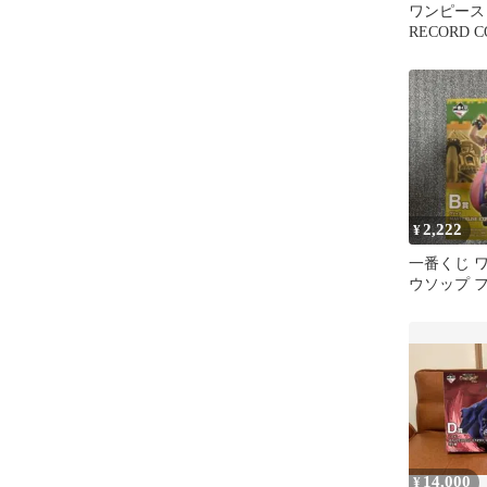
ワンピース 
RECORD C
ルフィ
2,222
¥
一番くじ 
ウソップ 
14,000
¥