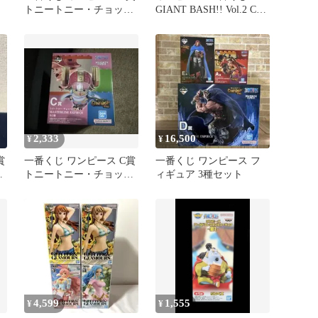
トニートニー・チョッパ
GIANT BASH!! Vol.2 C賞
ー フィギュア
チョッパー
2,333
16,500
¥
¥
賞
一番くじ ワンピース C賞
一番くじ ワンピース フ
パ
トニートニー・チョッパ
ィギュア 3種セット
ー フィギュア
4,599
1,555
¥
¥