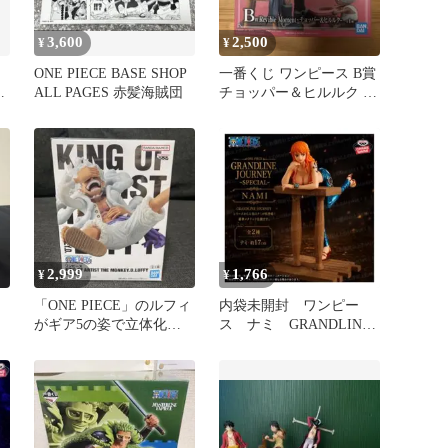
3,600
2,500
¥
¥
ONE PIECE BASE SHOP
一番くじ ワンピース B賞
ト
ALL PAGES 赤髪海賊団
チョッパー＆ヒルルク フ
ィギュア
2,999
1,766
¥
¥
「ONE PIECE」のルフィ
内袋未開封 ワンピー
がギア5の姿で立体化さ
ス ナミ GRANDLINE
れた、
JOURNEY SPECIAL