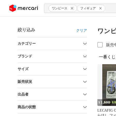
ンツにスキップ
ワンピース
フィギュア
絞り込み
ワンピ
クリア
カテゴリー
販売
ブランド
一番くじ
サイズ
販売状況
出品者
1,600
¥
商品の状態
LECAFIG 
らほし フ