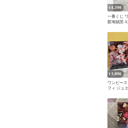
4,390
¥
一番くじ 
髪海賊団 
フィギュア
3,890
¥
ワンピース
フィ ジュ
フィギュア
ト