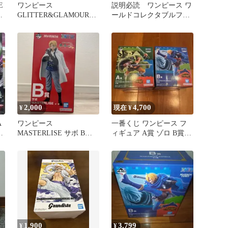
E
ワンピース
説明必読 ワンピース ワ
ミ
GLITTER&GLAMOURS
ールドコレクタブルフィ
フィギュア 4種セット
ギュア 宴1 ジンベエ
ナミ ビビ
2,000
4,700
¥
現在 ¥
A
ワンピース
一番くじ ワンピース フ
フ
MASTERLISE サボ B賞
ィギュア A賞 ゾロ B賞 サ
フィギュア
ンジ
1,900
3,799
¥
¥