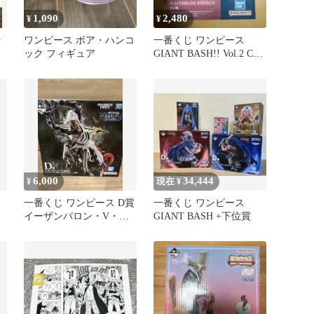
1,090
2,480
¥
¥
ッ
ワンピース ボア・ハンコ
一番くじ ワンピース
ック フィギュア
GIANT BASH!! Vol.2 C賞
チョッパー
6,000
34,444
¥
現在 ¥
一番くじ ワンピース D賞
一番くじ ワンピース
イーザンバロン・V・ナ
GIANT BASH +下位賞
ス寿郎聖