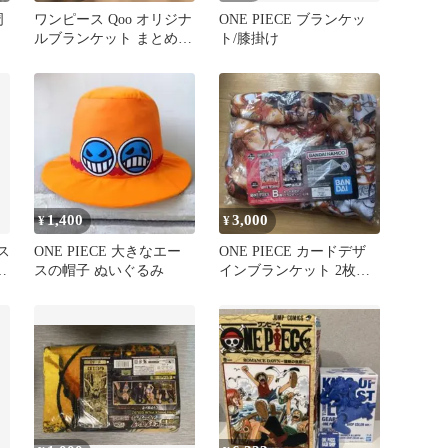
周
ワンピース Qoo オリジナ
ONE PIECE ブランケッ
ルブランケット まとめ売
ト/膝掛け
り 7点セット
1,400
3,000
¥
¥
ース
ONE PIECE 大きなエー
ONE PIECE カードデザ
ト
スの帽子 ぬいぐるみ
インブランケット 2枚セ
ット