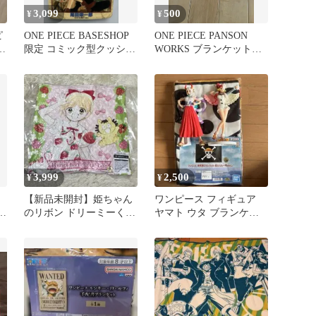
3,099
500
¥
¥
ピ
ONE PIECE BASESHOP
ONE PIECE PANSON
限定 コミック型クッショ
WORKS ブランケットチ
ン
ョッパー
3,999
2,500
¥
¥
【新品未開封】姫ちゃん
ワンピース フィギュア
のリボン ドリーミーくじ
ヤマト ウタ ブランケッ
A賞 クッション
ト セット