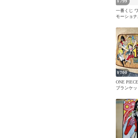
799
¥
一番くじ 
モーショナ
ズ E賞 
ル
700
¥
ONE PIE
ブランケッ