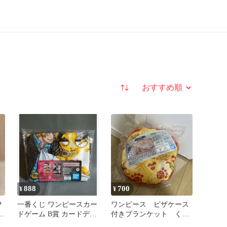
並び替え
888
700
¥
¥
P
一番くじ ワンピースカー
ワンピース ピザケース
ョ
ドゲーム B賞 カードデザ
付きブランケット く
インブランケット サボ
じ F賞