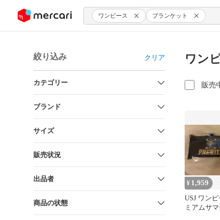
ンツにスキップ
ワンピース
ブランケット
絞り込み
ワンピ
クリア
カテゴリー
販売
ブランド
サイズ
販売状況
出品者
1,959
¥
USJ ワンピ
商品の状態
ミアムサマー
ブルクッシ