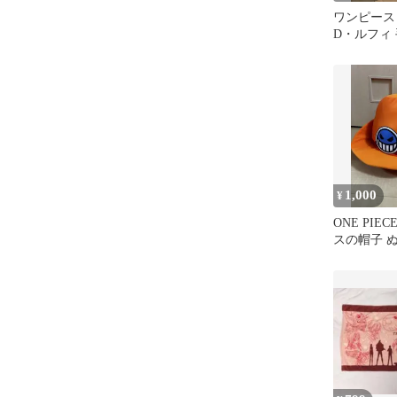
ワンピース
D・ルフィ
ョン プラ
1,000
¥
ONE PIE
スの帽子 