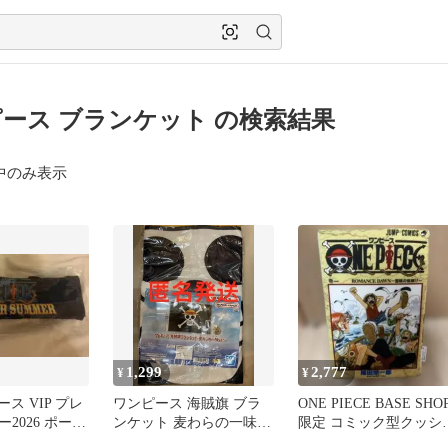
ース ブランケット の検索結果
中のみ表示
1,299
2,777
¥
¥
ース VIP プレ
ワンピース 海賊旗 ブラ
ONE PIECE BASE SHO
2026 ポータ
ンケット 麦わらの一味
限定 コミック型クッシ
ョン
ver.
ン