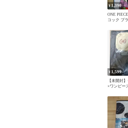
1,390
¥
ONE PIE
コック ブ
ンピース
1,599
¥
【未開封】
×ワンピース
ランケット
グ