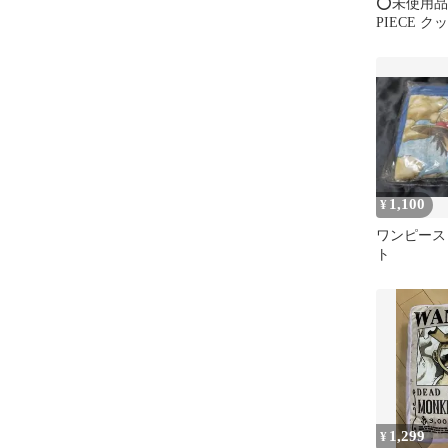
⭕️未使用品
PIECE ク
ール袋未開
1,100
¥
ワンピース
ト
1,299
¥