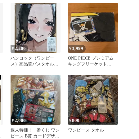
2,200
3,999
¥
¥
く
ハンコック（ワンピー
ONE PIECE プレミアム
ス）高品質バスタオル・
キングフリーケット
タペストリー
80cm x 160cm
2,000
800
¥
¥
週末特価！一番くじ ワン
ワンピース タオル
ト
ピース B賞 カードデザイ