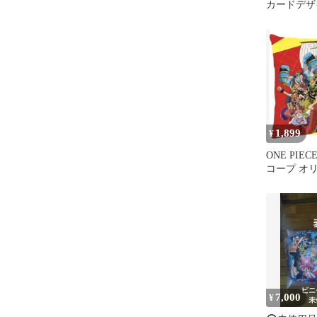
カードデザ
ット ポー
ース
1,899
¥
ONE PIE
コープ オ
ション 新品
7,000
¥