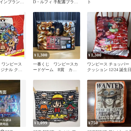
インブランケ
D・ルフィ 手配書ブラン
ト
トガス・D・エ
ケット
1,300
1,300
¥
¥
CE ワンピース
一番くじ ワンピースカ
ワンピース チョッパー
リジナル クッ
ードゲーム B賞 カー
クッション 12/24 誕生
 未開封
ド デザイン ブランケッ
ト エース
1,099
750
¥
¥