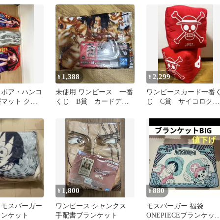
1,388
2,299
¥
¥
 ボア・ハンコ
未使用 ワンピース 一番
ワンピースカード一番
寝マット クッ
くじ B賞 カードデザ
じ C賞 サイコロクッ
点セット
インブランケット エー
ション2個セット
ス
1,800
880
¥
¥
 モスバーガー
ワンピース シャンクス
モスバーガー 福袋
ランケット
手配書ブランケット
ONEPIECEブランケッ