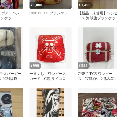
1,000
1,499
¥
¥
CE ボア・ハン
ONE PIECE ブランケッ
【新品・未使用】ワン
ランケット ワ
ト
ース 海賊旗ブランケッ
ト 麦わらの一味ver
999
555
¥
¥
モスバーガー
一番くじ ワンピース
ONE PIECE ワンピー
 2024福袋 ブ
カード C賞 サイコロク
ス 宝箱ぬいぐるみXL
 Tシャツ バッ
ッション
～season2～チョッパー