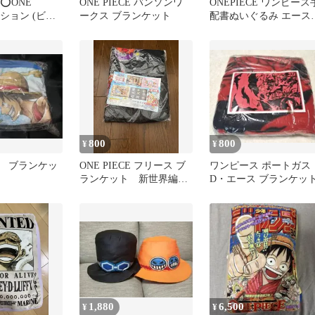
⭕️ONE
ONE PIECE バンソンワ
ONEPIECE ワンピース
ッション (ビニ
ークス ブランケット
配書ぬいぐるみ エース
封品)
ッション
800
800
¥
¥
 ブランケッ
ONE PIECE フリース ブ
ワンピース ポートガス
ランケット 新世界編
D・エース ブランケッ
70×100cm
1,880
6,500
¥
¥