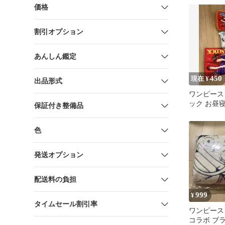
価格
割引オプション
あんしん鑑定
450
現在 ¥
出品形式
ワンピース
ック お昼
保証付き整備品
ション 4
色
発送オプション
配送料の負担
999
¥
タイムセール割引率
ワンピース
コラボ ブ