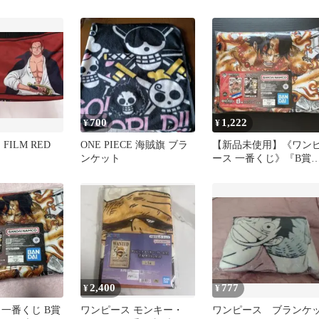
【美品】
700
1,222
¥
¥
 FILM RED
ONE PIECE 海賊旗 ブラ
【新品未使用】《ワン
ンケット
ース 一番くじ》『B賞
カードデザインブラン
ット エース
2,400
777
¥
¥
 一番くじ B賞
ワンピース モンキー・
ワンピース ブランケ