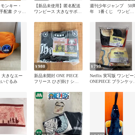
 モンキー・
【新品未使用】匿名配送
週刊少年ジャンプ 50
 手配書 クッシ
ワンピース 大きなサボと
年 1番くじ ワンピー
イズ品
エースの帽子ぬいぐるみ
ス クッション
980
799
¥
¥
CE 大きなエー
新品未開封 ONE PIECE
Netflix 実写版 ワンピ
ぬいぐるみ
フリース ひざ掛け シャ
ONEPIECE ブランケッ
ンクス 完売品
プライズ