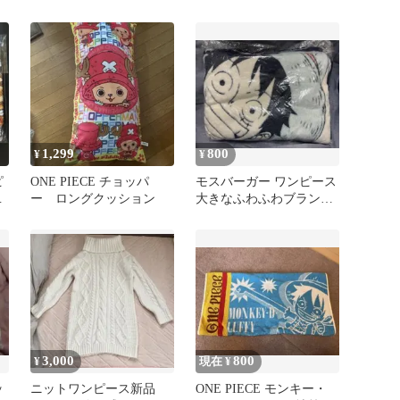
ンブランケット
1,299
800
¥
¥
ピ
ONE PIECE チョッパ
モスバーガー ワンピース
』
ー ロングクッション
大きなふわふわブランケ
ケ
ット 福袋 ジャンプ
3,000
800
¥
現在 ¥
ッ
ニットワンピース新品
ONE PIECE モンキー・