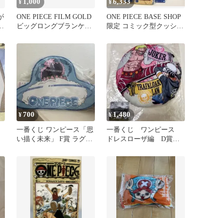
1,000
6,333
¥
¥
が
ONE PIECE FILM GOLD
ONE PIECE BASE SHOP
グ
ビッグロングブランケッ
限定 コミック型クッショ
ト
ン フィギュア
700
1,480
¥
¥
一番くじ ワンピース「思
一番くじ ワンピース
い描く未来」 F賞 ラグマ
ドレスローザ編 D賞
ット
クッション 2014年