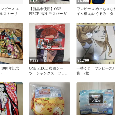
1,399
6,000
¥
¥
ワンピース エ
【新品未使用】ONE
ワンピース めっちゃな
ルストーリー
PIECE 福袋 モスバーガー
イム様 ぬいぐるみ タ
ビッグサイズタオ
コラボ 2024年
付き
999
1,700
¥
¥
CE 10周年記念
ONE PIECE 布団シー
一番くじ ワンピースJ
ト
ツ シャンクス フラッ
賞 7枚
トシーツ