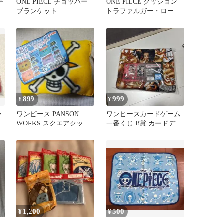
手
ONE PIECE チョッパー
ONE PIECE クッション
ク
ブランケット
トラファルガー・ロー黒
色 シルバーポリエステル
製
899
999
¥
¥
・
ワンピース PANSON
ワンピースカードゲーム
ト
WORKS スクエアクッシ
一番くじ B賞 カードデザ
ョン 膝掛け ルフィ
インブランケット エース
1,200
500
¥
¥