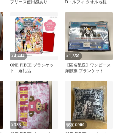
フリース使用感あり パ
D・ルフィ タオル地枕カ
ジャマ マフラー新 ブ
バー
ランケット2枚
4,444
1,350
¥
¥
ONE PIECE ブランケッ
【匿名配送】ワンピース
日
ト 返礼品
海賊旗 ブランケット 麦
わらの一味ver.
333
900
¥
現在 ¥