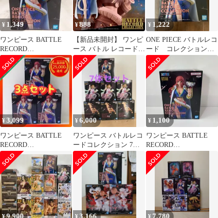
1,349
888
1,222
¥
¥
¥
ワンピース BATTLE
【新品未開封】 ワンピ
ONE PIECE バトルレコ
RECORD
ース バトル レコード
ード コレクション
COLLECTION
コレクション グロリ
GLORIOSA
GLORIOSA
オーサ
3,099
6,000
1,100
¥
¥
¥
ワンピース BATTLE
ワンピース バトルレコ
ワンピース BATTLE
RECORD
ードコレクション 7体
RECORD
COLLECTION【GLORI
セット
COLLECTION-
OSA】
GLORIOSA-
9,900
3,166
7,780
¥
¥
¥