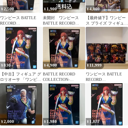
2,500
1,900
4,000
¥
¥
¥
ワンピース BATTLE
未開封 ワンピース
【最終値下】ワンピー
RECORD
BATTLE RECORD
ス プライズ フィギュア
COLLECTION
COLLECTION 2種セッ
4点セット 8
GLORIOSA
ト
830
4,980
11,999
¥
¥
¥
【中古】フィギュア グ
BATTLE RECORD
ワンピース BATTLE
ロリオーサ 「ワンピー
COLLECTION-
RECORD
ス」 BATTLE RECORD
GLORIOSA- ワンピー
COLLECTION フィギ
COLLECTION-
ス
ュア
GLORIOSA-
2,000
1,980
1,877
¥
¥
¥