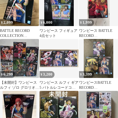
2,099
6,000
1,999
¥
¥
¥
BATTLE RECORD
ワンピース フィギュア
ワンピース BATTLE
COLLECTION
4点セット
RECORD
GLORIOSA
COLLECTION
6,299
3,200
3,399
¥
¥
¥
【未開封】ワンピース
ワンピース ルフィ ギア
ワンピースBATTLE
ルフィ ゾロ グロリオサ
5 バトルレコードコレ
RECORD
等 プライズ 6種セット
クション 3種セット
COLLECTION 3個セッ
ト