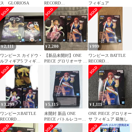
ス GLORIOSA
RECORD
フィギュア
COLLECTION 3体セッ
ト
2,111
2,280
999
¥
¥
¥
ワンピース カイドウ・
【新品未開封】ONE
ワンピース BATTLE
ルフィギア5 フィギュ
PIECE グロリオーサ ス
RECORD
ア
テューシー プライズフ
COLLECTION
ィギュア
GLORIOSA
3,299
5,115
1,111
¥
¥
¥
ワンピースBATTLE
未開封 新品 ONE
ONE PIECE グロリオー
RECORD
PIECE バトルレコード
サ フィギュア 箱無し
COLLECTION 3個［14
コレクション フィギュ
時価格］
ア GLOIRE