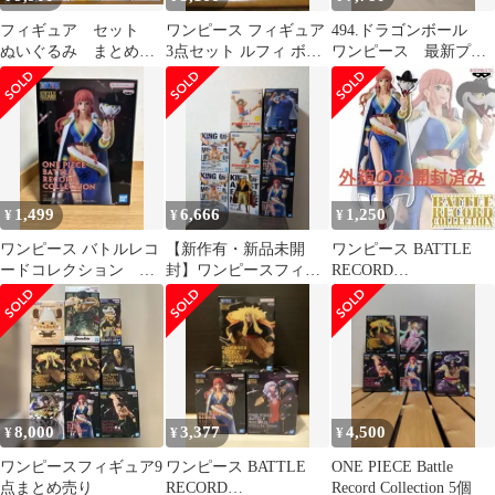
フィギュア セット
ワンピース フィギュア
494.ドラゴンボール
ぬいぐるみ まとめ売
3点セット ルフィ ボニ
ワンピース 最新プラ
り ワンピース ONE
ー グロリオーサ 未開封
イズ ８体セット
PIECE
1,499
6,666
1,250
¥
¥
¥
ワンピース バトルレコ
【新作有・新品未開
ワンピース BATTLE
ードコレクション グ
封】ワンピースフィギ
RECORD
ロリオーサ フィギュ
ュア8個セット
COLLECTION
ア
GLORIOSA
8,000
3,377
4,500
¥
¥
¥
ワンピースフィギュア9
ワンピース BATTLE
ONE PIECE Battle
点まとめ売り
RECORD
Record Collection 5個