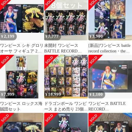
ュア ２０個
2,199
7,777
3,900
¥
¥
¥
ワンピース シキ グロリ
未開封 ワンピース
[新品]ワンピース battle
オーサ フィギュア 2点
BATTLE RECORD
record collection・the出
セット
COLLECTION グロリ
航
オーサ ステューシー フ
ィギュア 8個セット
SF6745 c099
7,999
18,999
1,100
¥
¥
¥
ワンピース ロックス海
ドラゴンボール ワンピ
ワンピース BATTLE
賊団セット
ース まとめ売り 23個セ
RECORD
ット 新品未開封品
COLLECTION-
GLORIOSA