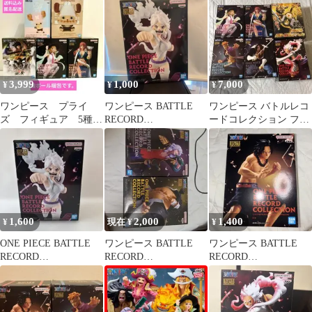
ュア 14体
ト
3,999
1,000
7,000
¥
¥
¥
ワンピース プライ
ワンピース BATTLE
ワンピース バトルレコ
ズ フィギュア 5種
RECORD
ードコレクション フィ
ONEPIECE チョッパ
COLLECTION
ギュアセット 牙狼
ー ルフィ
1,600
2,000
1,400
¥
現在 ¥
¥
ONE PIECE BATTLE
ワンピース BATTLE
ワンピース BATTLE
RECORD
RECORD
RECORD
COLLECTION
COLLECTION 2種
COLLECTION