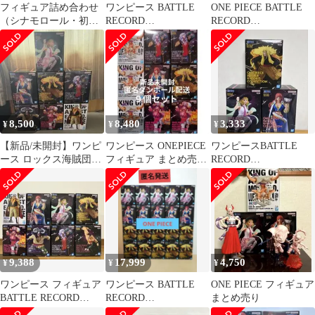
フィギュア詰め合わせ
ワンピース BATTLE
ONE PIECE BATTLE
（シナモロール・初音
RECORD
RECORD
ミク・梅宮一・ガンダ
COLLECTION 2個セッ
COLLECTION 3個セッ
ム・ワンピース）
ト
ト
8,500
8,480
3,333
¥
¥
¥
【新品/未開封】ワンピ
ワンピース ONEPIECE
ワンピースBATTLE
ース ロックス海賊団セ
フィギュア まとめ売り
RECORD
ット
計９個 ルフィなど
COLLECTION 3個セッ
ト
9,388
17,999
4,750
¥
¥
¥
ワンピース フィギュア
ワンピース BATTLE
ONE PIECE フィギュア
BATTLE RECORD
RECORD
まとめ売り
COLLECTION 他8種
COLLECTION フィギ