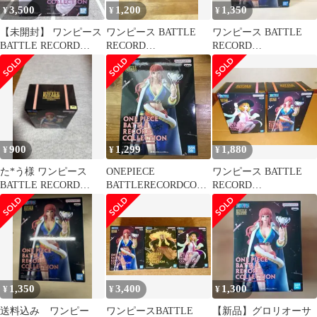
3,500
1,200
1,350
¥
¥
¥
【未開封】 ワンピース
ワンピース BATTLE
ワンピース BATTLE
BATTLE RECORD
RECORD
RECORD
COLLECTION
COLLECTION-
COLLECTION-
GLORIOSA-
GLORIOSA-
900
1,299
1,880
¥
¥
¥
た*う様 ワンピース
ONEPIECE
ワンピース BATTLE
BATTLE RECORD
BATTLERECORDCOLL
RECORD
COLLECTION グロリ
ECTION GLORIOSA
COLLECTION 2種
オ
1,350
3,400
1,300
¥
¥
¥
送料込み ワンピー
ワンピースBATTLE
【新品】グロリオーサ