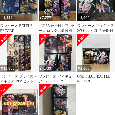
2,222
7,777
2,000
¥
¥
¥
ワンピース BATTLE
【新品/未開封】ワンピ
ワンピース フィギュア
RECORD
ース ロックス海賊団セ
2点セット 新品 未開封
COLLECTION 2種セッ
ット
ト
15,800
4,333
2,000
¥
¥
¥
ワンピース プライズフ
ワンピース フィギュ
ONE PIECE BATTLE
ィギュア 19体セット
ア バトルレコードコ
RECORD
ルフィ リンリン カイド
レクション 4体セット
COLLECTION
ウ 等