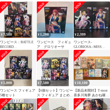
COLLECTION フィギ
ュア ３種
7,500
1,200
2,399
¥
¥
¥
ワンピース：BATTLE
ワンピース フィギュ
ワンピース-
RECORD
ア グロリオーサ
GLORIOSA--MISS
COLLECTIONフィギュ
BUCKINGHAM
ア８点セット
STUSSY-
5,800
7,500
10,100
¥
¥
¥
ワンピース フィギュア
【6個セット】ワンピー
【新品未開封】T-most
5種セット
ス フィギュア まとめ売
喜多川海夢 あかね噺フ
り 白ひげ シャーロット
ィギュア10体セットま
未開封
とめ売り