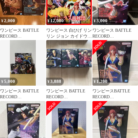
2,000
12,080
3,000
¥
¥
¥
ワンピース BATTLE
ワンピース 白ひげ リン
ワンピース BATTLE
RECORD
リン ジョン カイドウ
RECORD
COLLECTION 2種
シキ ステューシー グロ
COLLECTION
リオーサ
5,000
3,888
1,200
¥
¥
¥
ワンピース BATTLE
ワンピース BATTLE
ワンピースBATTLE
RECORD
RECORD
RECORD
COLLECTION
COLLECTION 3種
COLLECTION-
GLORIOSA