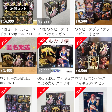
16,999
2,299
8,500
¥
¥
¥
24個セット ワンピース
R*i様 ワンピース ミ
ワンピースプライズフ
ドラゴンボール ヒロア
ス・バッキンガム・ス
ィギュアまとめ
カ 呪術廻戦 銀魂 まと
テューシー グロリオ
め売り
ーサ フィギュア
3,455
2,099
6,500
¥
¥
¥
ワンピースBATTLE
ONE PIECE フィギュア
赤*ん様 ワンピース
RECORD
まとめ売り グロリオー
フィギュア6体セット
COLLECTION 3個セッ
サ/シキ
カイドウ/キャプテン/エ
ト
ドワード/リ