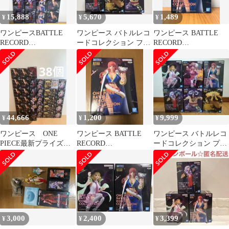
15,888
5,670
1,489
¥
¥
¥
ワンピースBATTLE
ワンピース バトルレコ
ワンピース BATTLE
RECORD
ードコレクション フィ
RECORD
COLLECTIONフィギュ
ギュア 5体セット
COLLECTION グロリ
ア16個セット
オーサ
44,666
1,200
9,999
¥
¥
¥
ワンピース ONE
ワンピース BATTLE
ワンピース バトルレコ
PIECE最新プライズフ
RECORD
ードコレクション プラ
ィギュア ルフィ、カ
COLLECTION-
イズフィギュア まとめ
タクリ 計38点
GLORIOSA-
売り
3,000
2,400
3,399
¥
¥
¥