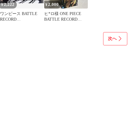
2,222
2,000
¥
¥
ワンピース BATTLE
ヒ*ロ様 ONE PIECE
RECORD
BATTLE RECORD
COLLECTION 2種
COLLECTION
次へ