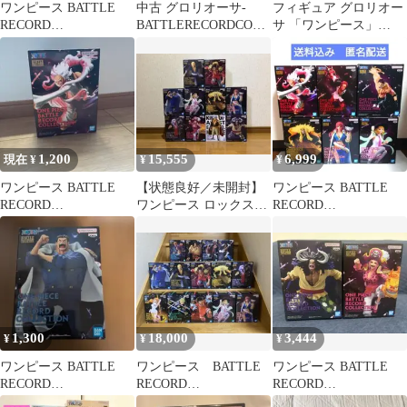
ワンピース BATTLE
中古 グロリオーサ-
フィギュア グロリオー
RECORD
BATTLERECORDCOLL
サ 「ワンピース」
COLLECTION
ECTION-GLORIOSA-
BATTLE RECORD
「ワンピース」
COLLECTION-
GLORIOSA-【14日以内
発送】
1,200
15,555
6,999
現在 ¥
¥
¥
ワンピース BATTLE
【状態良好／未開封】
ワンピース BATTLE
RECORD
ワンピース ロックス海
RECORD
COLLECTION
賊団 ゴットバレー事件
COLLECTION 6個セッ
まとめ売り
ト
1,300
18,000
3,444
¥
¥
¥
ワンピース BATTLE
ワンピース BATTLE
ワンピース BATTLE
RECORD
RECORD
RECORD
COLLECTION
COLLECTION フィギ
COLLECTION 2種セッ