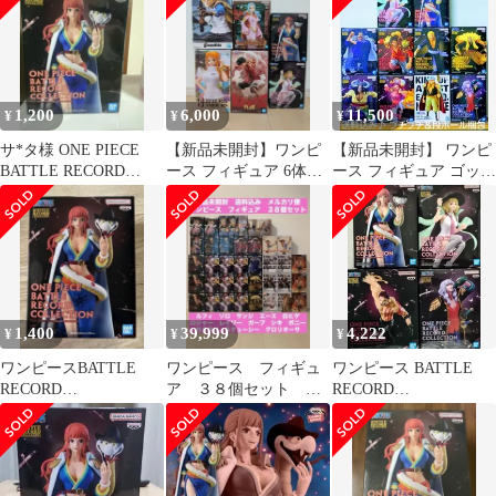
1,200
6,000
11,500
¥
¥
¥
サ*タ様 ONE PIECE
【新品未開封】ワンピ
【新品未開封】 ワンピ
BATTLE RECORD
ース フィギュア 6体セ
ース フィギュア ゴッド
COLLECTION
ット サボ ルフィ ナミ
バレー 10種セット
他
1,400
39,999
4,222
¥
¥
¥
ワンピースBATTLE
ワンピース フィギュ
ワンピース BATTLE
RECORD
ア ３８個セット
RECORD
COLLECTION
ONE PIECE
COLLECTION フィギ
GLORIOSA
ュア セット