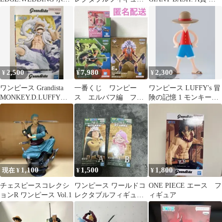
ア・ハンコック フィギ
宴1 ニコ・ロビン
ロノア・ゾロ
ュア
2,500
7,980
2,300
¥
¥
¥
ワンピース Grandista
一番くじ ワンピー
ワンピース LUFFY's 冒
MONKEY.D.LUFFY
ス エルバフ編 フィ
険の記憶 1 モンキー・
GEAR5-III
ギュア A賞 C賞 E
D・ルフィ（東の海）
賞 3点セット
新品
1,100
1,500
1,800
現在 ¥
¥
¥
チェスピースコレクシ
ワンピース ワールドコ
ONE PIECE エース フ
ョンR ワンピース Vol.1
レクタブルフィギュア
ィギュア
親子の血筋III 2種セッ
ト