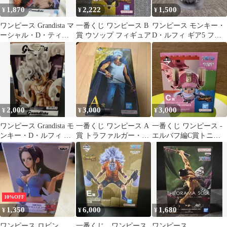
1,870
2,222
1,500
¥
¥
¥
ワンピース Grandista マ
一番くじ ワンピース B
ワンピース モンキー・
ーシャル・D・ティー
賞 ウソップ フィギュア
D・ルフィ ギア5 フィ
チ フィギュア
ギュア
2,000
3,000
3,000
¥
¥
¥
ワンピース Grandista モ
一番くじ ワンピース A
一番くじ ワンピース -
ンキー・D・ルフィ ギ
賞 トラファルガー・ロ
エルバフ編C賞トニー
ア5
ー フィギュア
トニー・チョッパー
10%OFF
1,350
6,000
1,680
¥
¥
¥
ワンピース ロビン
一番くじ ワンピース
ワンピース