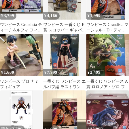
3,799
4,166
1,999
¥
¥
¥
ワンピース Grandista テ
ワンピース 一番くじ E
ワンピース Grandista マ
ィーチ &ルフィ フィギ
賞 スコッパー ギャバン
ーシャル・D・ティー
ュア 2体セット
おまけ H賞 デスクアソ
チ フィギュア
ート
1,600
7,999
2,499
¥
¥
¥
ワンピース ゾロ ナミ
一番くじ ワンピース エ
一番くじ ワンピース A
フィギュア
ルバフ編 ラストワン賞
賞 ロロノア・ゾロ フィ
軍子宮 フィギュア
ギュア