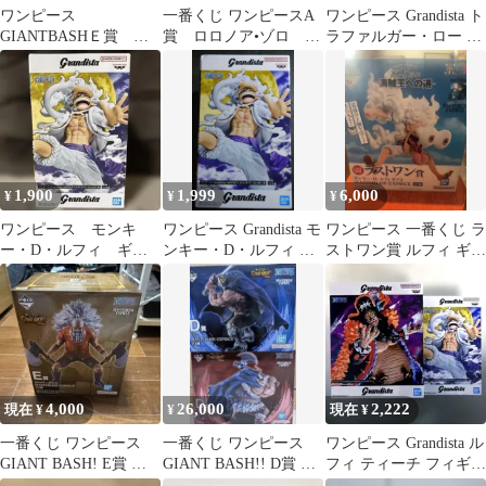
ワンピース
一番くじ ワンピースA
ワンピース Grandista ト
GIANTBASHＥ賞 ス
賞 ロロノア•ゾロ E
ラファルガー・ロー フ
コッパー・ギャバン
賞 スコッ パー•ギャ
ィギュア
フィギュア
バン
1,900
1,999
6,000
¥
¥
¥
ワンピース モンキ
ワンピース Grandista モ
ワンピース 一番くじ ラ
ー・D・ルフィ ギア5-
ンキー・D・ルフィ ギ
ストワン賞 ルフィ ギア
Ⅲ Grandista
ア5 フィギュア
5 フィギュア
4,000
26,000
2,222
現在 ¥
¥
現在 ¥
一番くじ ワンピース
一番くじ ワンピース
ワンピース Grandista ル
GIANT BASH! E賞 ス
GIANT BASH!! D賞 セ
フィ ティーチ フィギュ
コッパー・ギャバン
ット ドリー ブロギ
ア 2種セット