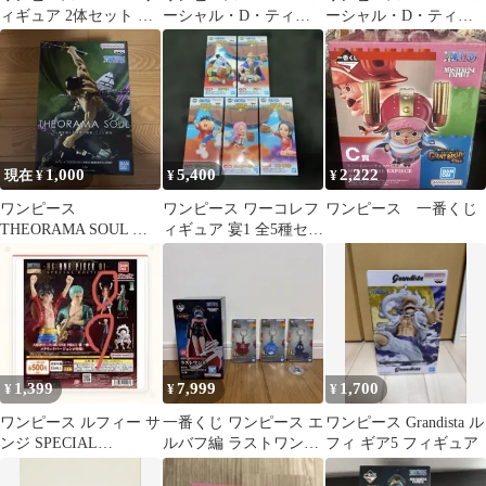
ィギュア 2体セット ル
ーシャル・D・ティー
ーシャル・D・ティー
フィ ティーチ
チ フィギュア
チ フィギュア
1,000
5,400
2,222
現在 ¥
¥
¥
ワンピース
ワンピース ワーコレフ
ワンピース 一番くじ
THEORAMA SOUL ロ
ィギュア 宴1 全5種セッ
ロノア・ゾロ フィギュ
ト
ア
1,399
7,999
1,700
¥
¥
¥
ワンピース ルフィー サ
一番くじ ワンピース エ
ワンピース Grandista ル
ンジ SPECIAL
ルバフ編 ラストワン賞
フィ ギア5 フィギュア
EDITION 限定商品‼️
軍子宮 フィギュア