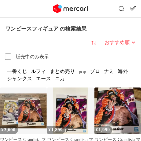
ワンピースフィギュア の検索結果
並び替え
販売中のみ表示
一番くじ
ルフィ
まとめ売り
ゾロ
ナミ
海外
pop
シャンクス
エース
ニカ
3,600
1,899
1,999
¥
¥
¥
ワンピース Grandista フ
ワンピース Grandista マ
ワンピース Grandista マ