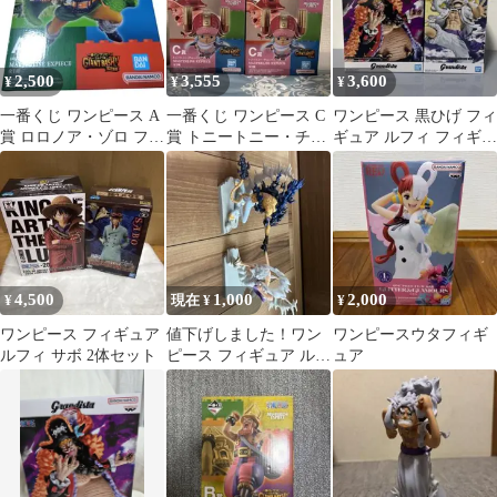
2,500
3,555
3,600
¥
¥
¥
一番くじ ワンピース A
一番くじ ワンピース C
ワンピース 黒ひげ フィ
賞 ロロノア・ゾロ フィ
賞 トニートニー・チョ
ギュア ルフィ フィギュ
ギュア
ッパー フィギュア 2個
ア
セット
4,500
1,000
2,000
¥
現在 ¥
¥
ワンピース フィギュア
値下げしました！ワン
ワンピースウタフィギ
ルフィ サボ 2体セット
ピース フィギュア ルフ
ュア
ィ ギア5 ルッチ 覚醒 2
体セット