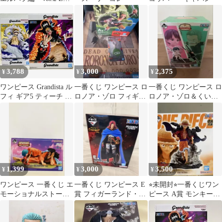
スコッパー・ギャバン
3,788
3,000
2,375
¥
¥
¥
ワンピース Grandista ル
一番くじ ワンピース ロ
一番くじ ワンピース ロ
フィ ギア5 ティーチ フ
ロノア・ゾロ フィギュ
ロノア・ゾロ＆くいな
ィギュア ２体セット
アセット
フィギュア
1,399
3,000
3,500
¥
¥
¥
ワンピース 一番くじ エ
一番くじ ワンピース E
⭐︎未開封⭐︎一番くじワン
モーショナルストーリ
賞 フィガーランド・シ
ピース A賞 モンキー・
ーズ2 C賞 日和&おでん
ャムロック
D・ルフィ フィギュア