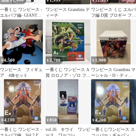
2,800
1,999
12,999
現在 ¥
¥
¥
一番くじ ワンピース -
ワンピース Grandista テ
ワンピース くじ エルバ
エルバフ編- GIANT
ィーチ
フ編 D賞 ブロギー フィ
BASH!! Vol.2 E賞
ギュア
4,500
2,700
1,900
¥
¥
¥
ワンピース フィギュ
一番くじ ワンピース A
ワンピース Grandista マ
ア 4体セット
賞 ロロノア・ゾロ フィ
ーシャル・D・ティー
ギュア
チ フィギュア
4,100
850
4,200
¥
¥
¥
一番くじ ワンピース -
vol.26 キウイ ワンピ
一番くじワンピース ス
エルバフ編 Vol.2 E賞
ース ワーコレ
コッパー・ギャバン