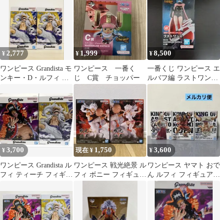
2,777
1,999
8,500
¥
¥
¥
ワンピース Grandista モ
ワンピース 一番く
一番くじ ワンピース エ
ンキー・D・ルフィ ギ
じ C賞 チョッパー
ルバフ編 ラストワン賞
ア5 フィギュア 2個
軍子宮 フィギュア
3,700
1,750
3,600
¥
現在 ¥
¥
ワンピース Grandista ル
ワンピース 戦光絶景 ル
ワンピース ヤマト おで
フィ ティーチ フィギュ
フィ ボニー フィギュア
ん ルフィ フィギュア
ア 2種セット
2種セット
まとめ売り