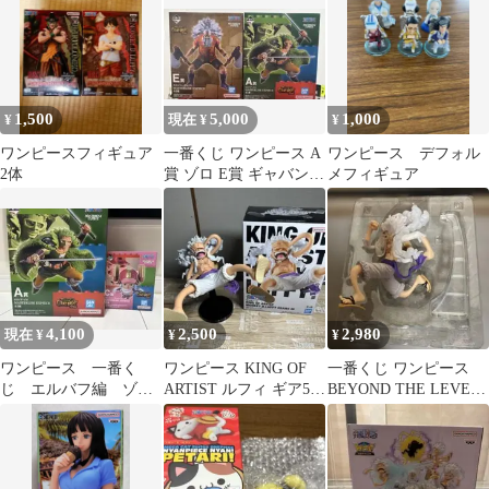
1,500
5,000
1,000
¥
現在 ¥
¥
ワンピースフィギュア
一番くじ ワンピース A
ワンピース デフォル
2体
賞 ゾロ E賞 ギャバン
メフィギュア
フィギュア
4,100
2,500
2,980
現在 ¥
¥
¥
ワンピース 一番く
ワンピース KING OF
一番くじ ワンピース
じ エルバフ編 ゾ
ARTIST ルフィ ギア5
BEYOND THE LEVEL
ロ チョッパー セッ
フィギュア
A賞 ルフィ ギア5
ト売り