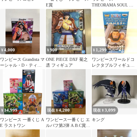
E賞
THEORAMA SOUL ロ
ロノア・ゾロ フィギュ
ア
4,000
900
1,299
¥
¥
¥
ワンピース Grandista マ
ONE PIECE DXF 菊之
ワンピースワールドコ
ーシャル・D・ティー
丞 フィギュア
レクタブルフィギュア
チ その2
大海賊百景4 ウルージ
14,999
4,200
3,099
¥
現在 ¥
現在 ¥
ワンピース 一番くじ A
ワンピース一番くじ エ
キング
E ラストワン
ルバフ第2弾 A.B.C賞
(＋I賞)