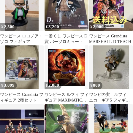
2,500
3,200
2,000
¥
¥
¥
ワンピース ロロノア・
一番くじ ワンピース D
ワンピース Grandista
ゾロ フィギュア
賞 バーソロミュー・く
MARSHALL.D.TEACH
ま フィギュア
3,099
2,000
800
¥
¥
¥
ワンピース Grandista フ
ワンピース ルフィ フィ
ワンピの実 ルフィ
ィギュア 2種セット
ギュア MAXIMATIC
ニカ ギア5 フィギュ
PLUS
ア ワンピース ONE
PIECE