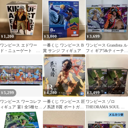
ー
1,200
3,800
3,699
¥
¥
¥
ワンピース エドワー
一番くじ ワンピース B
ワンピース Grandista ル
ド・ニューゲート 白
賞 サンジ フィギュア
フィ ギア5&ティーチ
ひげ フィギュア
フィギュア 2体セット
5,299
4,280
3,499
¥
¥
¥
ワンピース ワーコレフ
一番くじ ワンピース 匠
ワンピース ゾロ
ィギュア 宴1 全5種セッ
ノ系譜 B賞 ポートガ
THEORAMA SOUL フ
ト
ス・D・エース 匿名
ィギュア 2個セット ま
配送
とめ売り