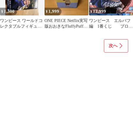
1,300
1,999
12,999
¥
¥
¥
ワンピース ワールドコ
ONE PIECE Netflix実写
ワンピース エルバフ
レクタブルフィギュア
版おおきなFluffyPuffy
編 1番くじ ブロギ
2体セット
チョッパー
ー
次へ