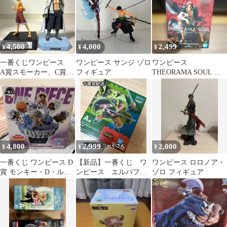
4,500
4,000
2,499
¥
¥
¥
一番くじワンピース
ワンピース サンジ ゾロ
ワンピース
A賞スモーカー、C賞モ
フィギュア
THEORAMA SOUL シ
ンキー・D・ルフィ
ャンクス フィギュア
4,800
2,999
2,000
¥
¥
¥
一番くじ ワンピース D
【新品】一番くじ ワ
ワンピース ロロノア・
賞 モンキー・D・ルフ
ンピース エルバフ
ゾロ フィギュア
ィ ギア5
編 ゾロフィギュア＆
その他多数