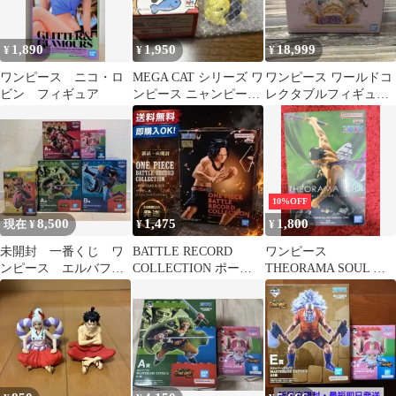
1,890
1,950
18,999
¥
¥
¥
ワンピース ニコ・ロ
MEGA CAT シリーズ ワ
ワンピース ワールドコ
ビン フィギュア
ンピース ニャンピース
レクタブルフィギュア
ニャーン！ペタリ！
PREMIUM-モンキー・
D・ルフィ
10%OFF
8,500
1,475
1,800
現在 ¥
¥
¥
未開封 一番くじ ワ
BATTLE RECORD
ワンピース
ンピース エルバフ
COLLECTION ポート
THEORAMA SOUL ロ
編 GIANT BASH!!
ガス・D・エース
ロノア・ゾロ フィギュ
ア