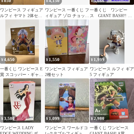
850
4,150
5,666
¥
¥
¥
ワンピース フィギュア
ワンピース 一番くじ フ
一番くじ ワンピー
ルフィ ヤマト 2体セッ
ィギュア ゾロ チョッパ
ス GIANT BASH!! C
ト
ー
賞 チョッパー E
賞 ギャバン
4,650
1,550
1,999
¥
¥
¥
一番くじ ワンピース E
ワンピース フィギュア
ワンピース ルフィ ギア
賞 スコッパー・ギャバ
2種セット
5 フィギュア
ン フィギュア
3,580
1,099
2,980
¥
¥
¥
ワンピース LADY
ワンピース ワールドコ
一番くじ ワンピース
EDGE:WEDDING ボ
レクタブルフィギュア
GIANT BASH! A賞 ロ