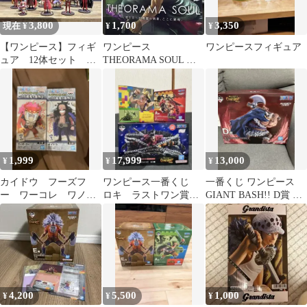
3,800
1,700
3,350
現在 ¥
¥
¥
【ワンピース】フィギ
ワンピース
ワンピースフィギュア
ュア 12体セット ま
THEORAMA SOUL ロ
とめ売り
ロノア・ゾロ フィギュ
ア
1,999
17,999
13,000
¥
¥
¥
カイドウ フーズフ
ワンピース一番くじ
一番くじ ワンピース
ー ワーコレ ワノ
ロキ ラストワン賞、
GIANT BASH!! D賞 ブ
国 鬼ヶ島 ワンピー
ルフィA賞、ウソッ
ロギー
ス2体セット
プ B賞 おまけ付き
4,200
5,500
1,000
¥
¥
¥