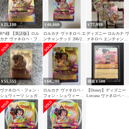
25,100
46,666
77,999
¥
¥
¥
R*i様 【英語版】ロル
ロルカナ ヴァネロペ エ
ディズニー ロルカナ ヴ
カナ ヴァネロペ・フォ
ンチャンテッド 206/204
ァネロペ エンチャンテ
ン・シュウィーツ エ
JA ディズニー 美品
ッド 他 まとめ売り
ンチャンテッド
55,555
60,280
500
¥
¥
現在 ¥
ヴァネロペ・フォン・
ロルカナ ヴァネロペ・
【Disney】ディズニー
シュウィーツ シュガ
フォン・シュウィーツ
Lorcana ヴァネロペ・フ
ー・ラッシュの王女
エンチャンテッド
ォン・シュウィーツ
様 エンチャンテッド