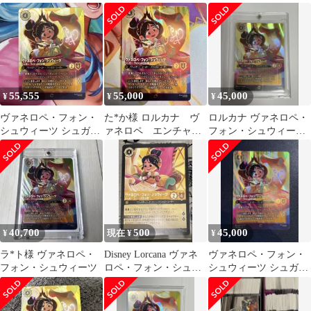
ュウィーツ エンチャ
シュウィーツ エンチ
ド 206/204 JA ディズニ
ンテッド PSA9
ャンテッド
ー
55,555
55,000
45,000
¥
¥
¥
ヴァネロペ・フォン・
た*か様 ロルカナ ヴ
ロルカナ ヴァネロペ・
シュウィーツ シュガ
ァネロペ エンチャン
フォン・シュウィーツ
ー・ラッシュの王女
テッド
エンチャンテッド
様 エンチャンテッド
40,700
500
45,000
¥
現在 ¥
¥
ラ*ト様 ヴァネロペ・
Disney Lorcana ヴァネ
ヴァネロペ・フォン・
フォン・シュウィーツ
ロペ・フォン・シュウ
シュウィーツ シュガ
ィーツ 19/204
ー・ラッシュの王女
様 エンチャンテッド