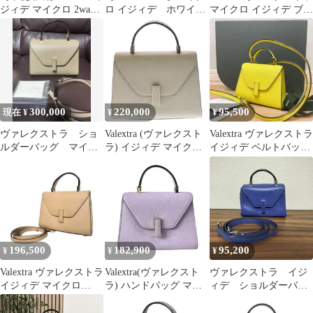
ジィデ マイクロ 2way
ロ イジィデ ホワイ
マイクロ イジィデ ブラ
ショルダーバッグ
ト 保証書付
ッシュピンク
300,000
220,000
95,500
現在 ¥
¥
¥
ヴァレクストラ ショ
Valextra (ヴァレクスト
Valextra ヴァレクストラ
ルダーバッグ マイク
ラ) イジィデ マイクロ
イジィデ ベルトバッグ
ロ イジィデ オイス
2WAYハンドバッグ シ
イエロー 2way 箱
ターグレー
ョルダーバッグ ベージ
ュ グレージュ レザー
ゴールド金具
196,500
182,900
95,200
¥
¥
¥
Valextra ヴァレクストラ
Valextra(ヴァレクスト
ヴァレクストラ イジ
イジィデ マイクロ
ラ) ハンドバッグ マイ
ィデ ショルダーバッ
2way
クロ イジィデ
ク
WBES0022028LOC99 ウ