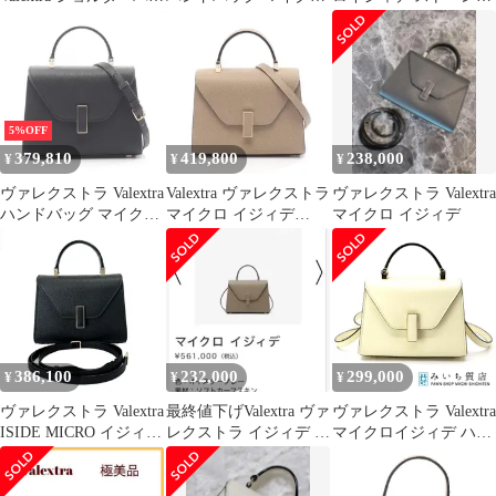
グ サハラ ブラウン
イジィデ 2WAY
レー
WBES0022028LOC99B
NT レザー 2wayハンド
バッグ レディース 新品
5%OFF
379,810
419,800
238,000
¥
¥
¥
ヴァレクストラ Valextra
Valextra ヴァレクストラ
ヴァレクストラ Valextra
ハンドバッグ マイクロ
マイクロ イジィデ
マイクロ イジィデ
イジィデ 2WAY
2WAY ハンドバッグ
WBES0022028LOC99B
NT レザー 2wayハンド
バッグ レディース 新品
386,100
232,000
299,000
¥
¥
¥
ヴァレクストラ Valextra
最終値下げValextra ヴァ
ヴァレクストラ Valextra
ISIDE MICRO イジィデ
レクストラ イジィデ マ
マイクロイジィデ ハン
マイクロ 2WAY ハンド
イクロ オイスターグレ
ドバッグ ショルダーバ
ショルダー バッグ
ー
ッグ 2way 白 ホワイト
WBES0022028LOC99 黒
23k84-1