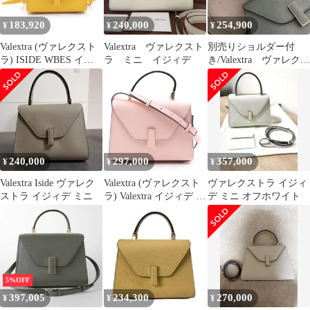
WBES0022028LOC99PD
【保存袋】【中古】
183,920
240,000
254,900
¥
¥
¥
Valextra (ヴァレクスト
Valextra ヴァレクスト
別売りショルダー付
ラ) ISIDE WBES イジ
ラ ミニ イジィデ
き/Valextra ヴァレクス
ィデ マイクロ ショルダ
トラ イジィデ ミニ ブ
ー ハンドバッグ レザー
ルー
イエロー
240,000
297,000
357,000
¥
¥
¥
Valextra Iside ヴァレク
Valextra (ヴァレクスト
ヴァレクストラ イジィ
ストラ イジィデ ミニ
ラ) Valextra イジィデ マ
デ ミニ オフホワイト
イクロ ハンドバック
2WAY ショルダーバッ
ク レザー ピンク
5%OFF
397,005
234,300
270,000
¥
¥
¥