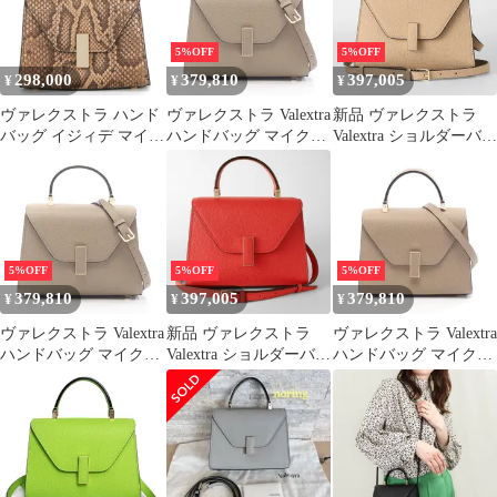
レザー 本革 トップ
OC) ホワイト系
ハンドル 自立 レデ
(PERGAMENA)
ィース ブランド ハ
5%OFF
5%OFF
イブランド 5277
298,000
379,810
397,005
¥
¥
¥
ヴァレクストラ ハンド
ヴァレクストラ Valextra
新品 ヴァレクストラ
バッグ イジィデ マイク
ハンドバッグ マイクロ
Valextra ショルダーバッ
ロ パイソン Valextra
イジィデ 2WAY
グ カシミア
2way
WBES0022028LOC9900
TO レザー 2wayハンド
バッグ レディース 新品
5%OFF
5%OFF
5%OFF
379,810
397,005
379,810
¥
¥
¥
ヴァレクストラ Valextra
新品 ヴァレクストラ
ヴァレクストラ Valextra
ハンドバッグ マイクロ
Valextra ショルダーバッ
ハンドバッグ マイクロ
イジィデ 2WAY
グ ロッソクレミージ
イジィデ 2WAY
WBES0022028LOC9900
WBES0022028LOC99M
TO レザー 2wayハンド
O レザー 2wayハンドバ
バッグ レディース 新品
ッグ レディース 新品