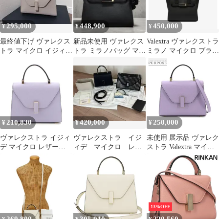
ップハンドル 自立
レディース ブラン
ド ハイブランド
295,000
448,900
450,000
¥
¥
¥
5139
最終値下げ ヴァレクス
新品未使用 ヴァレクス
Valextra ヴァレクストラ
トラ マイクロ イジィデ
トラ ミラノバッグ マイ
ミラノ マイクロ ブラッ
ヌード 新品
クロ ハンドバッグ ブラ
ク
ック
210,830
420,000
250,000
¥
¥
¥
ヴァレクストラ イジィ
ヴァレクストラ イジ
未使用 展示品 ヴァレク
デ マイクロ レザー
ィデ マイクロ レイ
ストラ Valextra マイク
2WAY ショルダー ハン
ンコート チャーム
ロ イジィデ 2way ハン
ドバッグ Rosa
黒 ブラック
ド ショルダー バッグ
Glicine【中古】
レザー パープル ゴール
ド 金具 90322491
13%OFF
269,800
305,910
220,560