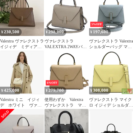
ィステリアピンク(ライ
トパープル)
5%OFF
230,500
298,000
197,600
¥
¥
¥
Valextra ヴァレクストラ
ヴァレクストラ
ヴァレクストラ Valextra
イジィデ ミディア
VALEXTRA 2WAYバッ
ショルダーバッグ マイ
ム ブラウン カーキ
グ ISIDE MICRO イジ
クロ イジィデ
ィデマイクロ
WBES0022 028 LOC 99
MO (V5E23 028) グレー
系(OYSTER)
6%OFF
425,000
279,700
308,000
¥
¥
¥
Valextra ミニ イジィ
使用わずか Valextra
ヴァレクストラ マイク
デ ホワイト ヴァレ
ヴァレクストラ マイ
ロ イジィデ ショルダー
クストラ マイクロ
クロ イジィデ 2way
バッグ
ショルダーバッグ ハ
ンドバッグ ベージュ
系 レザー 本革 ト