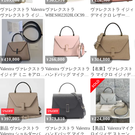
¥
¥
¥
ヴァレクストラ Valextra
ヴァレクストラ
ヴァレクストラ イジィ
ヴァレクストラ イジィ
WBES0022028LOC99W
デマイクロ レザー
デ マイクロ ソフトカー
W マイクロ イジィデ
2WAYハンドバッグ レ
フスキン (レザー) GD
ソフトカーフスキン レ
ディース
金具
ザー ホワイト 2Way シ
WBES0022028LOC99W
ョルダー ハンドバッグ
W ハンドバッグ ショル
斜め掛け ライトゴール
ダーバッグ 2WAYバッ
ド金具 Valextra（美品）
グ レディース ホワイト
410,000
266,000
304,000
¥
¥
¥
正規品 美品 中古
mcb07005
Valextra ヴァレクストラ
Valextra ヴァレクストラ
【名東】ヴァレクスト
イジィデ ミニ キアロス
ハンドバッグ マイクロ
ラ マイクロ イジィデ
クーロ
イジィデ
カシミア
WBES0022028LOC99PN
WBES0022028LOC99 カ
ーフ ハンド ショルダー
バッグ ベージュ
5%OFF
5%OFF
397,005
379,810
224,000
¥
¥
¥
新品 ヴァレクストラ
ヴァレクストラ Valextra
【美品】Valextraマイク
Valextra ショルダーバッ
ハンドバッグ マイクロ
ロイジィデ ストーング