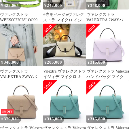
329,065
242,000
348,000
¥
¥
¥
ヴァレクストラ
⭐︎専用ページ⭐︎ヴァレク
ヴァレクストラ
WBES0022028LOC99V
ストラ マイクロ イジィ
VALEXTRA 2WAYバッ
E マイクロ イジィデ ソ
デ グレー
グ イジィデ WBES0022
フトカーフ アップルグ
028 LOC 99 NN (V5E23
リーン 2Way ショルダ
028 000N OC) ブラック
ー ハンドバッグ 斜め掛
(NERO) マイクロ
け レザー ゴールド金具
Valextra（未使用 展示
品）
348,000
205,000
315,800
¥
¥
¥
ヴァレクストラ
Valextra ヴァレクストラ
ヴァレクストラ Valextra
VALEXTRA 2WAYバッ
イジィデ マイクロ キア
ハンドバッグ マイクロ
グ MICRO ISIDE
ロスクーロ ショルダー
イジィデ WBES0022028
WBES0022 028 LOC 99
グリチネ・ウィステリ
MBC (V5E23 028
アピンク レザー マイク
0MBC) ベージュ系
ロ イジィデ 2wayハン
(BEIGE CACHEMIRE)
ド レディース 新品
5%OFF
379,810
315,800
315,800
¥
¥
¥
ヴァレクストラ Valextra
ヴァレクストラ Valextra
ヴァレクストラ Valextra