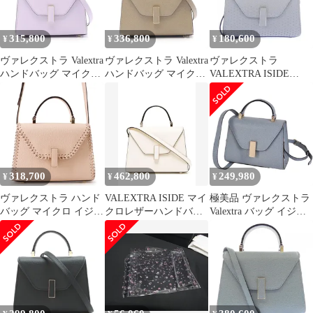
315,800
336,800
180,600
¥
¥
¥
ヴァレクストラ Valextra
ヴァレクストラ Valextra
ヴァレクストラ
ハンドバッグ マイクロ
ハンドバッグ マイクロ
VALEXTRA ISIDE
イジィデ WBES0022028
イジィデ WBES0022028
SENSE CROSSBODY
グリチネ・ウィステリ
オイスタ- レザー マイ
WBES0022028LOC99
アピンク レザー マイク
クロ イジィデ 2wayハ
BAG
ロ イジィデ 2wayハン
ンド レディース 新品
ド レディース 新品
318,700
462,800
249,980
¥
¥
¥
ヴァレクストラ ハンド
VALEXTRA ISIDE マイ
極美品 ヴァレクストラ
バッグ マイクロ イジィ
クロレザーハンドバッ
Valextra バッグ イジィ
デ ブランケットステッ
グ 送料無料
デ マイクロ 2WAY
チ レザー
WBES0022593VOC99PB
M Valextra 2wayショル
ダー