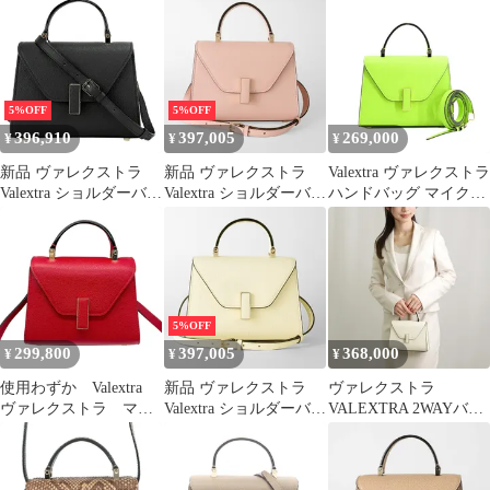
5%OFF
5%OFF
396,910
397,005
269,000
¥
¥
¥
新品 ヴァレクストラ
新品 ヴァレクストラ
Valextra ヴァレクストラ
Valextra ショルダーバッ
Valextra ショルダーバッ
ハンドバッグ マイクロ
グ ブラック
グ ローサペオニア
イジィデ
WBES0022028LOC99V
E
5%OFF
299,800
397,005
368,000
¥
¥
¥
使用わずか Valextra
新品 ヴァレクストラ
ヴァレクストラ
ヴァレクストラ マイ
Valextra ショルダーバッ
VALEXTRA 2WAYバッ
クロ イジィデ 2way
グ ビアンコペルガメー
グ マイクロ イジィデ
ショルダーバッグ ハ
ナ
WBES0022 028 LOC 99
ンドバッグ レッド
WW (V5E23 028 000W