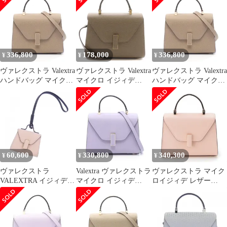
イクロ レディース 未使
N ブラック レザー
N ブラック レザー
用
2wayショルダーバッグ
2wayショルダーバッグ
レディース 新品
レディース 新品
336,800
178,000
336,800
¥
¥
¥
ヴァレクストラ Valextra
ヴァレクストラ Valextra
ヴァレクストラ Valextra
ハンドバッグ マイクロ
マイクロ イジィデ
ハンドバッグ マイクロ
イジィデ
2WAY ハンドバッグ ワ
イジィデ
WBES0022028LOC99M
ンハンドル ショルダー
WBES0022028LOC99M
O オイスターグレー レ
カーフスキン レザー ワ
O オイスターグレー レ
ザー 2wayショルダーバ
ンカラー オイスターグ
ザー 2wayショルダーバ
ッグ レディース 新品
レー
ッグ レディース 新品
WBES0022028LOC99M
O /BB
60,600
330,800
340,300
¥
¥
¥
ヴァレクストラ
Valextra ヴァレクストラ
ヴァレクストラ マイク
VALEXTRA イジィデ
マイクロ イジィデ
ロイジィデ レザー
ISIDE
2WAY ハンドバッグ
2WAY ショルダー ハン
SGES0090028LOCOS99
ドバッグ ペオニア【中
チャーム
古】