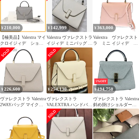
ブラック ブランド古着
ベクトル 中古
☆AA★▲■260712
210,000
142,999
363,000
¥
¥
¥
【極美品】Valextra マイ
Valextra ヴァレクストラ
Valextra ヴァレクスト
クロイジィデ ショル
イジィデ ミニバッグ ソ
ラ ミニ イジィデ
ダーバッグ グレー
フトカーフベルト
WBES0036028LOC99PB
M
5%OFF
226,600
254,130
194,750
¥
¥
¥
ヴァレクストラ Valextra
ヴァレクストラ
ヴァレクストラ Valextra
2WAYバッグ マイクロ
VALEXTRA ハンドバッ
斜め掛けショルダーバ
イジィデ カーフ ソフト
グ レディース VX86376
ッグ ハンドバッグ マイ
カーフスキン ヌード ゴ
マイクロ イジィデ
クロ イジィデ
ールド金具 グレージュ
ハンドバッグ ショルダ
ー