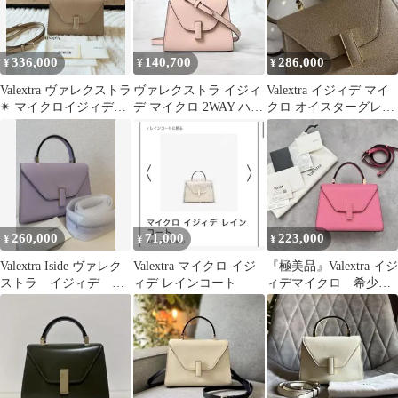
336,000
140,700
286,000
¥
¥
¥
Valextra ヴァレクストラ
ヴァレクストラ イジィ
Valextra イジィデ マイ
✴ マイクロイジィデ✴
デ マイクロ 2WAY ハン
クロ オイスターグレー
カシミヤ✴新品同様
ドバッグ ピンク トー
2WAY
ト
260,000
71,000
223,000
¥
¥
¥
Valextra Iside ヴァレク
Valextra マイクロ イジ
『極美品』Valextra イジ
ストラ イジィデ マ
ィデ レインコート
ィデマイクロ 希少カ
イクロ
ラーブラッシュピンク