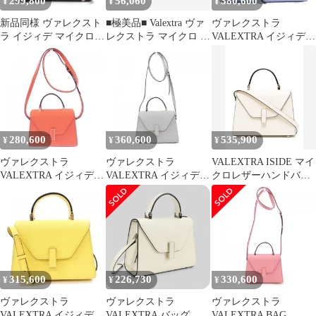
299,800
56,060
380,600
¥
¥
¥
新品同様 ヴァレクスト
■極美品■ Valextra ヴァ
ヴァレクストラ
ラ イジィデ マイクロ
レクストラ マイクロ イ
VALEXTRA イジィデ
レザー 2WAY ショルダ
ジィデ レインコート
ISIDE
ーバッグ 斜め掛け クロ
PVC レインカバー レイ
WBES0022028LOC99
スボディ ハンド レディ
ングッズ 雨具 クリア×
BAG
ース EEE W34-7【中
ピンク系 FV7921
古】
280,600
360,600
535,900
¥
¥
¥
ヴァレクストラ
ヴァレクストラ
VALEXTRA ISIDE マイ
VALEXTRA イジィデ
VALEXTRA イジィデ
クロレザーハンドバッ
ISIDE
ISIDE
グ 送料無料
WBES0022028LOC99
WBES0022028LOC99
BAG
BAG
315,600
226,730
330,600
¥
¥
¥
ヴァレクストラ
ヴァレクストラ
ヴァレクストラ
VALEXTRA イジィデ
VALEXTRA バッグ レ
VALEXTRA BAG