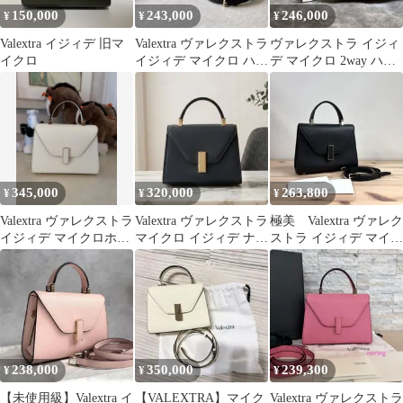
150,000
243,000
246,000
¥
¥
¥
Valextra イジィデ 旧マ
Valextra ヴァレクストラ
ヴァレクストラ イジィ
イクロ
イジィデ マイクロ ハン
デ マイクロ 2way ハン
ドバッグ 2WAY
ド バッグ ホワイト
345,000
320,000
263,800
¥
¥
¥
Valextra ヴァレクストラ
Valextra ヴァレクストラ
極美 Valextra ヴァレク
イジィデ マイクロホワ
マイクロ イジィデ ナイ
ストラ イジィデ マイク
イト
トブルー
ロ 2way バッグ 黒
238,000
350,000
239,300
¥
¥
¥
【未使用級】Valextra イ
【VALEXTRA】マイク
Valextra ヴァレクストラ