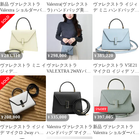
新品 ヴァレクストラ
Valextra(ヴァレクスト
ヴァレクストラ イジィ
Valextra ショルダーバッ
ラ) ハンドバッグ美品
デ ミニ ハンドバッグ
グ グリージョフーモ
マイクロ イジィデ
ショルダーバッグ 白
V5E23-028 ライトブラ
美品
ウン
283,310
298,000
385,220
¥
¥
¥
ヴァレクストラ ミニ イ
ヴァレクストラ
ヴァレクストラ V5E21
ジィデ
VALEXTRA 2WAYバッ
マイクロ イジィデ ソフ
WBES0036028LOC99N
グ ISIDE WBES0022
トカーフ スカイブルー
N【Aランク】【中古】
028 LOC 99 BP (V5E23
2Way 斜め掛け ショル
028) ブルー系
ダー ハンドバッグ レザ
(PROVERE) MICRO
ー ゴールド金具
Valextra（新品・未使用
品）
5%OFF
200,000
335,000
397,005
¥
¥
¥
ヴァレクストラ イジィ
Valextra ヴァレクストラ
新品 ヴァレクストラ
デ マイクロ 2way ハン
ハンドバッグ マイクロ
Valextra ショルダーバッ
ド バッグ
イジィデ WBES00220
グ ブルーナイアガラ