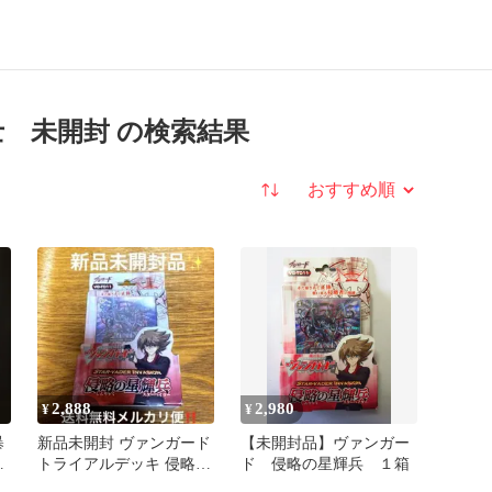
 未開封 の検索結果
並び替え
2,888
2,980
¥
¥
暴
新品未開封 ヴァンガード
【未開封品】ヴァンガー
語
トライアルデッキ 侵略の
ド 侵略の星輝兵 １箱
星輝兵