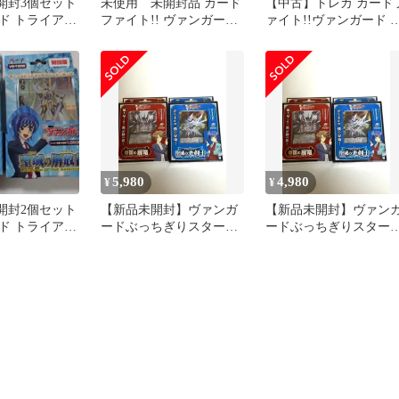
未開封3個セット
未使用 未開封品 カード
【中古】トレカ カード
ド トライアル
ファイト!! ヴァンガード
ァイト!!ヴァンガード 
域の解放者 初
はじめようセット ブルー
じめようセット 侵略の
輝兵[VG-HS07]
5,980
4,980
¥
¥
未開封2個セット
【新品未開封】ヴァンガ
【新品未開封】ヴァン
ド トライアル
ードぶっちぎりスタート
ードぶっちぎりスター
域の解放者 初
デッキ 聖域の光剣士 帝
デッキ 聖域の光剣士 帝
国の暴竜
国の暴竜