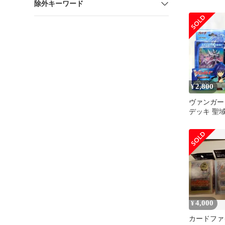
除外キーワード
域の光剣士
2,800
¥
ヴァンガー
デッキ 聖域
花の姫巫女
4,000
¥
カードファイ