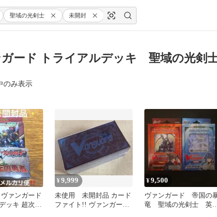
聖域の光剣士
未開封
ガード トライアルデッキ 聖域の光剣士
中のみ表示
9,999
9,500
¥
¥
 ヴァンガード
未使用 未開封品 カード
ヴァンガード 帝国の
デッキ 超次元
ファイト!! ヴァンガード
竜 聖域の光剣士 英
はじめようセット ブルー
版 スターター