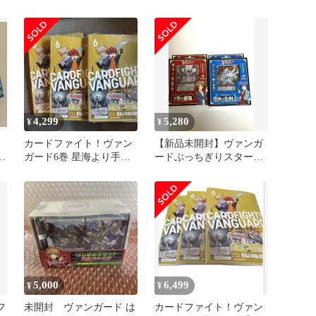
ー
4,299
5,280
¥
¥
カードファイト！ヴァン
【新品未開封】ヴァンガ
ー
ガード6巻 星海より手繰
ードぶっちぎりスタート
箱
る星霧騎士の道 特典カー
デッキ 聖域の光剣士 帝
ド付き
国の暴竜
5,000
6,499
¥
¥
フ
未開封 ヴァンガード は
カードファイト！ヴァン