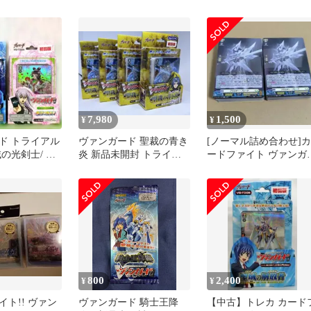
 シュリンク付
る星霧騎士の道 特典カー
る星霧騎士の道 特典カ
ド付き
ド付き
7,980
1,500
¥
¥
ド トライアル
ヴァンガード 聖裁の青き
[ノーマル詰め合わせ]カ
の光剣士/ 桜
炎 新品未開封 トライア
ードファイト ヴァンガ
ルデッキ 4つセット
ド 「聖域の光剣士」2
分
800
2,400
¥
¥
ト!! ヴァン
ヴァンガード 騎士王降
【中古】トレカ カード