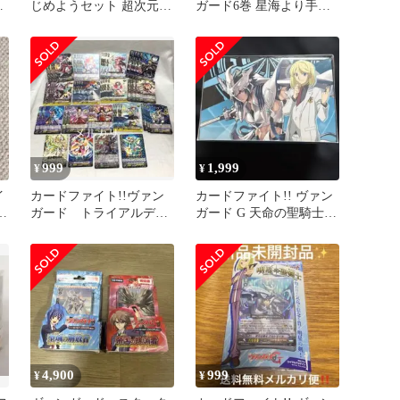
ト
じめようセット 超次元の
ガード6巻 星海より手繰
解
勇者
る星霧騎士の道 特典カー
ド付き
999
1,999
¥
¥
イ
カードファイト!!ヴァン
カードファイト!! ヴァン
王
ガード トライアルデッ
ガード G 天命の聖騎士
キ神器の伝承者 カード
トライアルデッキGW-79
50枚セット
4,900
999
¥
¥