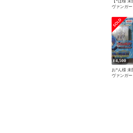
【*ほ様 
ヴァンガー
デッキ 聖
回版
4,500
¥
お*ん様 
ヴァンガー
デッキ 聖
回版