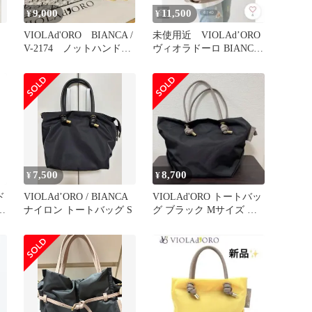
9,000
11,500
¥
¥
VIOLAd'ORO BIANCA /
未使用近 VIOLAd’ORO
ト
V-2174 ノットハンドル
ヴィオラドーロ BIANCA-
Sサイズ
S
7,500
8,700
¥
¥
ド
VIOLAd’ORO / BIANCA
VIOLAd'ORO トートバッ
イ
ナイロン トートバッグ S
グ ブラック Mサイズ ヴ
ィオラドーロ