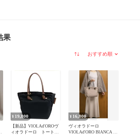
結果
並び替え
19,800
16,800
¥
¥
ロ
【新品】VIOLAd'OROヴ
ヴィオラドーロ
カ
ィオラドーロ トートM
VIOLAd'ORO BIANCA ビ
BIANCA V-2175
アンカ ナイロン トー