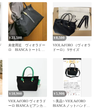
ト…
21,500
8,500
¥
¥
ド
未使用近 ヴィオラドー
VIOLAd'ORO （ヴィオラ
ロ BIANCA トートL 定
ドーロ） Sサイズ
価27,500 ブラック
10,900
5,900
¥
¥
VIOLAd'ORO ヴィオラド
✨美品✨VIOLAd'ORO
ーロ BIANCA ビアンカ
BIANCA ノットハンドル