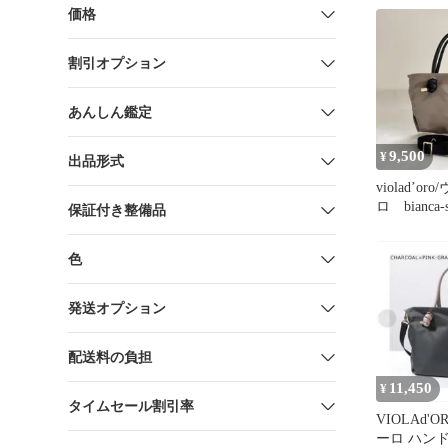
価格
割引オプション
あんしん鑑定
9,500
¥
出品形式
violad’o
ロ bianc
保証付き整備品
ョルダーバ
色
発送オプション
配送料の負担
11,450
¥
タイムセール割引率
VIOLAd'
ーロ ハン