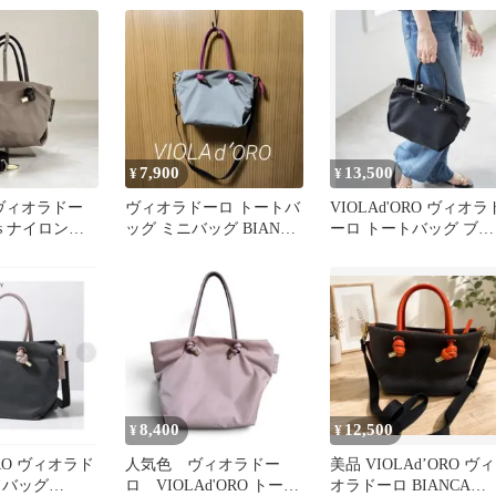
7,900
13,500
¥
¥
ro/ヴィオラドー
ヴィオラドーロ トートバ
VIOLAd'ORO ヴィオラ
a-s ナイロンシ
ッグ ミニバッグ BIANCA
ーロ トートバッグ ブラ
ッグ
ビアンカ 2way S
ック Sサイズ
8,400
12,500
¥
¥
ORO ヴィオラド
人気色 ヴィオラドー
美品 VIOLAd’ORO ヴィ
ドバッグ
ロ VIOLAd'ORO トート
オラドーロ BIANCA