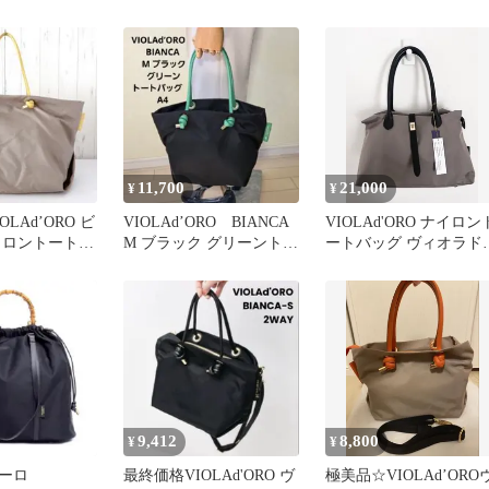
 Sトートバッグ
バッグ ピンクベージュ
2WAY バッグ
M
11,700
21,000
¥
¥
LAd’ORO ビ
VIOLAd’ORO BIANCA
VIOLAd'ORO ナイロン
イロントート L
M ブラック グリーントー
ートバッグ ヴィオラド
トバッグ A4
ロ v-2261 トープ
9,412
8,800
¥
¥
ーロ
最終価格VIOLAd'ORO ヴ
極美品☆VIOLAd’ORO