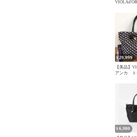
VIOLAd'O
アンカ バ
29,999
¥
【美品】VIO
アンカ 
モノグラム
ロ
6,980
¥