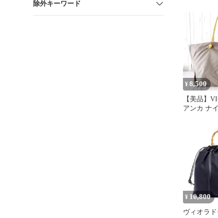
除外キーワード
BIANCA
8,500
¥
【美品】VIO
アンカ ナ
ベージュ
10,800
¥
ヴィオラド