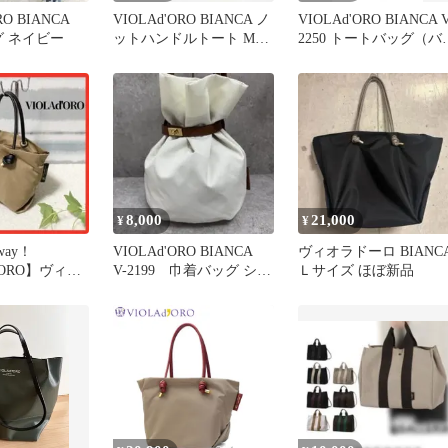
RO BIANCA
VIOLAd'ORO BIANCA ノ
VIOLAd'ORO BIANCA V
ッグ ネイビー
ットハンドルトート Mサ
2250 トートバッグ（バ
イズ 定価20900円 トート
カラー）
バッグ ベージュ ブラッ
ク レディース ヴィオラ
ドーロ【中古】6-0704G∞
8,000
21,000
¥
¥
way！
VIOLAd'ORO BIANCA
ヴィオラドーロ BIANC
'ORO】ヴィオ
V-2199 巾着バッグ ショ
Ｌサイズ ほぼ新品
ショルダーバ
ルダーバッグ