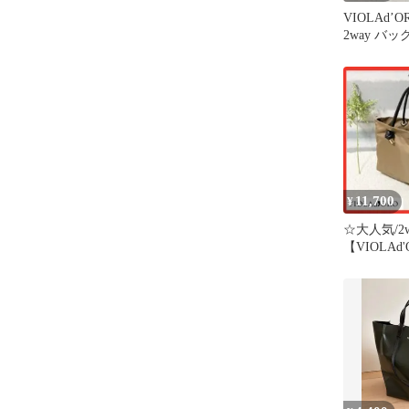
VIOLAd’O
2way バ
11,700
¥
☆大人気/2
【VIOLAd
ラドーロ 
ッグ