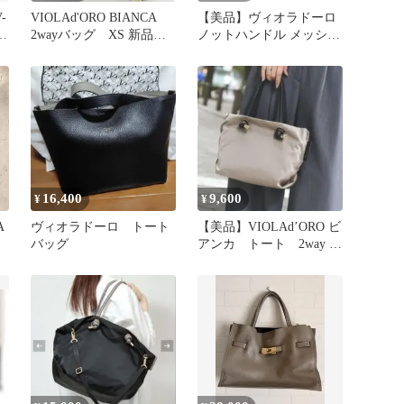
-
VIOLAd'ORO BIANCA
【美品】ヴィオラドーロ
イ
2wayバッグ XS 新品カ
ノットハンドル メッシュ
ーキブラック
トートバッグ M 肩がけ
A4
16,400
9,600
¥
¥
A
ヴィオラドーロ トート
【美品】VIOLAd’ORO ビ
バッグ
アンカ トート 2way S
サイズ トープ