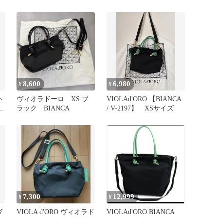
トートバッグXS
2WAY バッグXS
8,600
6,980
¥
¥
ト
ヴィオラドーロ XS ブ
VIOLAd'ORO 【BIANCA
ー
ラック BIANCA
/ V-2197】 XSサイズ
7,300
12,999
¥
¥
ヴ
VIOLA d'ORO ヴィオラド
VIOLAd'ORO BIANCA