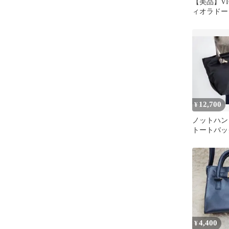
【美品】VIO
ィオラドーロ
アンカ XS
12,700
¥
ノットハン
トートバッ
4,400
¥