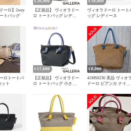
20,900
10,000
¥
¥
ーロ】2wey
【正規品】 ヴィオラドー
ヴィオラドーロ トート
ートバッグ
ロ トートバッグ レディ
ッグ レディース
ース VIOLAd'ORO バッ
グ トート 軽量 撥水 肩掛
け 日本製 B5 BIANCA ノ
ットハンドルナイロント
ートバッグ Mサイズ V-
2175 taupe×red
17,600
8,000
¥
¥
ーロトートバ
【正規品】 ヴィオラドー
41MS0236 美品 ヴィオ
セット
ロ トートバッグ 小さめ
ドーロ ビアンカ ナイロ
VIOLAd'ORO 軽量 2WAY
ントートバッグ ショル
ショルダー 日本製
ーバッグ VIOLAｄ’OR
BIANCA ノットハンドル
BIANCA ノットハンド
ナイロントートバッグ
カーキ ベージュ Mサイ
XSサイズ V-2197
通勤 軽量
charcoal×denim