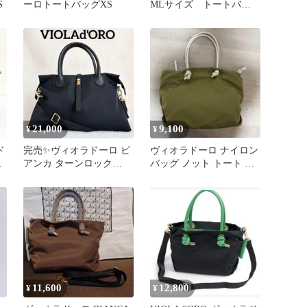
S
ーロトートバッグXS
MLサイズ トートバッ
グ ブラック×グリーン
21,000
9,100
¥
¥
ド
完売✨ヴィオラドーロ ビ
ヴィオラドーロ ナイロン
アンカ ターンロック
バッグ ノット トート ML
2way トートV-2251 撥水
サイズ VIOLAd'ORO
ロ
×
11,600
12,800
¥
¥