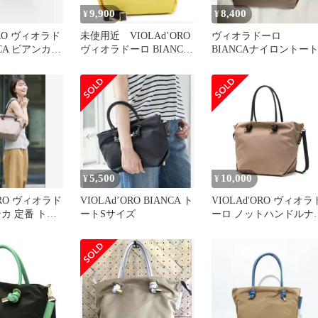
9,900
8,400
¥
¥
ORO ヴィオラド
未使用近 VIOLAd’ORO
ヴィオラドーロ
CA ビアンカ
ヴィオラドーロ BIANCA-
BIANCAナイロントー
ブラック
S バイカラー
5,500
10,000
¥
¥
ORO ヴィオラド
VIOLAd’ORO BIANCA ト
VIOLAd'ORO ヴィオラ
カ 定番 トー
ートSサイズ
ーロ ノットハンドルナ
ク ベージュ
ロントートMLサイズ