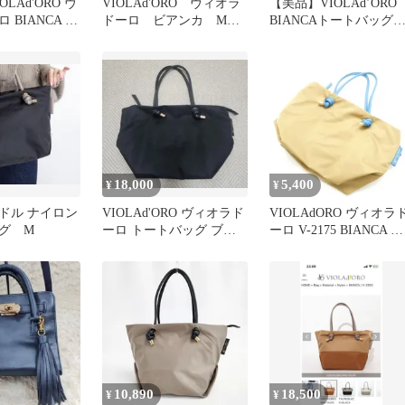
LAd'ORO ヴ
VIOLAd'ORO ヴィオラ
【美品】VIOLAd’ORO
 BIANCA ビ
ドーロ ビアンカ Mサ
BIANCAトートバッグ
イズ トートバッグ ベ
ML 2WAY グリーン
ージュ
18,000
5,400
¥
¥
ドル ナイロン
VIOLAd'ORO ヴィオラド
VIOLAdORO ヴィオラ
グ M
ーロ トートバッグ ブラ
ーロ V-2175 BIANCA ト
ック
ートバッグ Mサイズ ナ
ロン ノットハンドル
AZZURRO レディース
AN3806
10,890
18,500
¥
¥