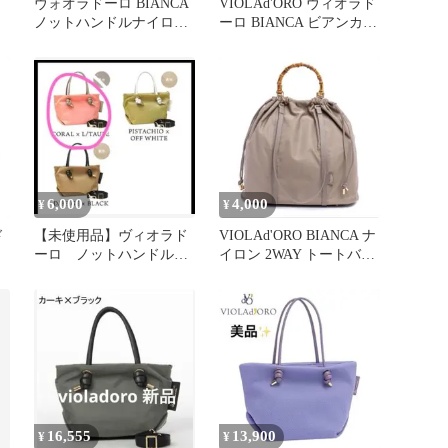
ヴォオラドーロ BIANCA
VIOLAd'ORO ヴィオラド
ノットハンドルナイロン
ーロ BIANCA ビアンカ
トート S
トートバッグXS
6,000
4,000
¥
¥
ド
【未使用品】ヴィオラド
VIOLAd'ORO BIANCA ナ
ーロ ノットハンドル
イロン 2WAY トートバッ
イ
ナイロン バッグ XS
グ L
16,555
13,900
¥
¥