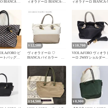
RO BIANCA ビ
ィオラドーロ BIANCA-S
ィオラドーロ BIANCA-
ンブー バッグ
2WAY トート
12,500
10,700
¥
¥
LAd'ORO ビ
ヴィオラドーロ ♡
VIOLAd'ORO ヴィオラ
トートバッグ
BIANCA バイカラー ノ
ーロ 2WAYショルダーバ
 ヴィオラドー
ットハンドル ナイロント
ッグ トートバッグ
ートS
BIANCA Sサイズ ナイ
ン×本革レザー ブラック
ゴールド レディース 美
品
14,500
8,900
¥
¥