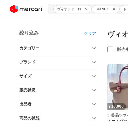
ンツにスキップ
ヴィオラドーロ
BIANCA
ト
絞り込み
ヴィオ
クリア
カテゴリー
販売
ブランド
サイズ
販売状況
出品者
10,000
¥
✨美品✨ヴ
商品の状態
トートバッグ
V-2174ト