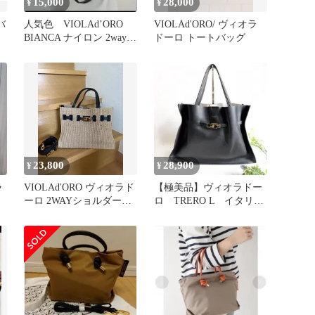
15,000
28,000
¥
¥
バ
人気色 VIOLAd’ORO
VIOLAd'ORO/ ヴィオラ
BIANCA ナイロン 2wayト
ドーロ トートバッグ
ート L
23,800
28,900
¥
¥
ラ
VIOLAd'ORO ヴィオラド
【極美品】ヴィオラドー
ーロ 2WAYショルダーバ
ロ TRERO L イタリア
ダ
ッグ トートバッグ
ンWフェイスレザートー
O
トバッグ
ル
ズ