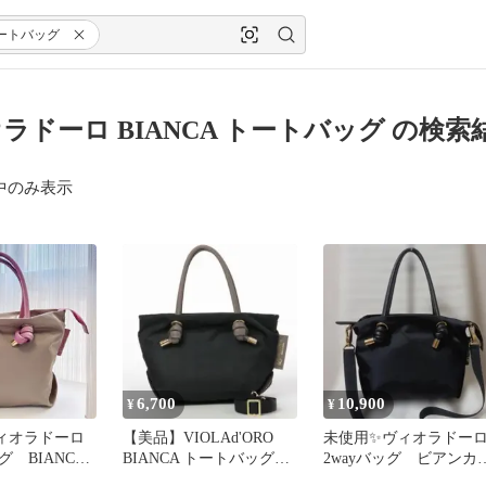
ートバッグ
ラドーロ BIANCA トートバッグ の検索
中のみ表示
6,700
10,900
¥
¥
ィオラドーロ
【美品】VIOLAd'ORO
未使用✨ヴィオラドー
 BIANCA /
BIANCA トートバッグ
2wayバッグ ビアン
ープ/ピンク
2way V-2197
ブラック S 3065