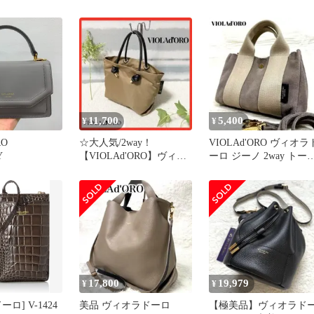
トート V-
VIOLAd'ORO バッグ 小
VIOLAd'ORO バッグ 小
さめ 軽量 本革 2WAY シ
さめ 軽量 本革 2WAY シ
ョルダー A5 日本製
ョルダー A5 日本製
TRERO イタリアンWフ
TRERO イタリアンWフ
ェイスレザートートバッ
ェイスレザートートバ
グ Mサイズ V-1496
グ Mサイズ V-1496
dtaupe×black
latte×gray
11,700
5,400
¥
¥
RO
☆大人気/2way！
VIOLAd'ORO ヴィオラ
Y
【VIOLAd'ORO】ヴィオ
ーロ ジーノ 2way トー
ラドーロ ショルダーバ
バッグ グレージュ
ッグ
17,800
19,979
¥
¥
ロ] V-1424
美品 ヴィオラドーロ
【極美品】ヴィオラド