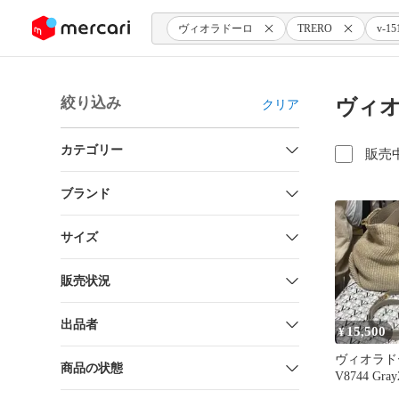
ンツにスキップ
ヴィオラドーロ
TRERO
v-15
絞り込み
ヴィオラ
クリア
カテゴリー
販売
ブランド
サイズ
販売状況
出品者
15,500
¥
ヴィオラド
商品の状態
V8744 Gray