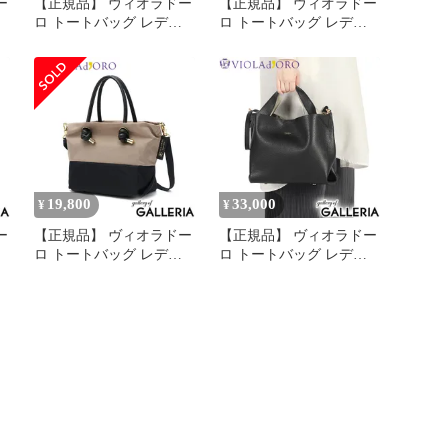
ー
【正規品】 ヴィオラドー
【正規品】 ヴィオラドー
ロ トートバッグ レディ
ロ トートバッグ レディ
ース ショルダー
ース 小さめ
VIOLAd'ORO A5 MIRO
VIOLAd'ORO バッグ ト
V-9045 ltaupe×black
ート ブランド 軽量 軽い
本革 革 2WAY TRERO イ
タリアンWフェイスレザ
ートートバッグ Mサイズ
V-1506 black×gray
19,800
33,000
¥
¥
ー
【正規品】 ヴィオラドー
【正規品】 ヴィオラドー
ロ トートバッグ レディ
ロ トートバッグ レディ
ース ファスナー付き 小
ース 小さめ
さめ VIOLAd'ORO トー
VIOLAd'ORO バッグ ト
い
ト 軽量 撥水 ショルダー
ート ブランド 軽量 軽い
イ
バッグ 2WAYトートバッ
本革 革 2WAY TRERO イ
ザ
グ 斜めがけ A5 日本製
タリアンWフェイスレザ
ズ
BIANCA V-2249
ートートバッグ Mサイズ
taupe×black×black
V-1506 black×gray