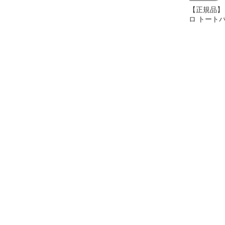
【正規品】
ロ トート
ース ファ
さめ VIOL
ト 軽量 撥
バッグ 2W
グ 斜めがけ
BIANCA V-
taupe×black