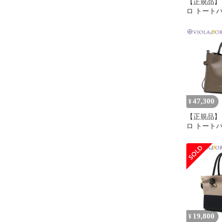
【正規品】
ロ トート
ース 小さ
VIOLAd'
ート ブラン
本革 革 2W
タリアンW
ートートバ
V-1506 ltau
47,300
¥
【正規品】
ロ トート
ース ショ
VIOLAd'OR
V-9045 dtau
19,800
¥