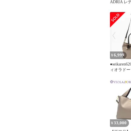
ADRIA レデ
6,999
¥
●seikaren
ィオラドー
ズ トープ
33,000
¥