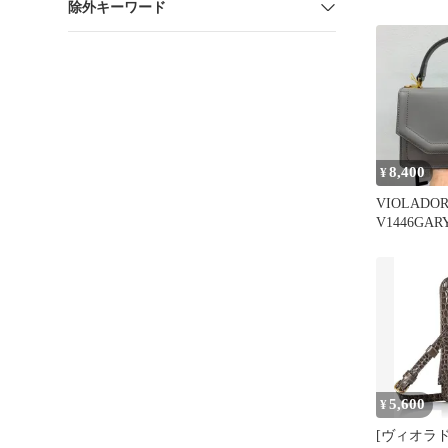
除外キーワード
ロンメッシュ
8685
8,400
¥
VIOLADO
V1446GAR
5,600
¥
[ヴィオラドー