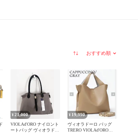
並び替え
21,000
19,990
¥
¥
ド
VIOLAd'ORO ナイロント
ヴィオラドーロ バッグ
ートバッグ ヴィオラドー
TRERO VIOLAd'ORO
ロ v-2261 トープ
2WAY V-1506