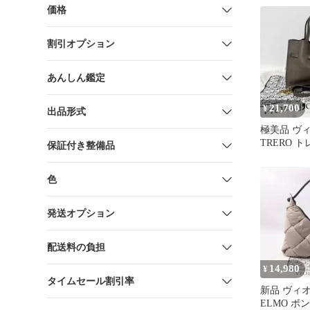
価格
割引オプション
あんしん鑑定
21,700
¥
出品形式
極美品 ヴ
TRERO 
保証付き整備品
ッグ トー
色
発送オプション
配送料の負担
14,980
¥
タイムセール割引率
新品 ヴィ
ELMO ボ