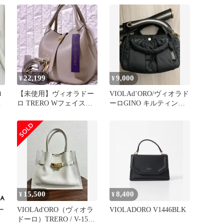
22,199
9,000
¥
¥
ロ
【未使用】ヴィオラドー
VIOLAd’ORO/ヴィオラド
シ
ロ TRERO Wフェイスレ
ーロGINO キルティング
O
ザーベルトトート トープ
ナイロントート9800
15,500
8,400
¥
¥
ー
VIOLAd'ORO（ヴィオラ
VIOLADORO V1446BLK
ドーロ）TRERO / V-1581