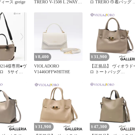
ィース greige
TRERO V-1508 L 2WAY
ロ TRERO 巾着バッグ 
レザートートバッグ
ブラック 2way
8,400
31,900
¥
¥
620214様専用●ヴ
VIOLADORO
【正規品】 ヴィオラド
ロ Sサイ
V1446OFFWHITHE
ロ トートバッグ
 ブラック
VIOLAd'ORO バッグ 小
さめ 軽量 本革 2WAY シ
ョルダー A5 日本製
TRERO イタリアンWフ
ェイスレザートートバ
グ Mサイズ V-1496
ltaupe×black
31,900
47,300
¥
¥