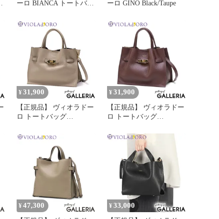
黒
ーロ BIANCA トートバッ
ーロ GINO Black/Taupe
グ V-2249V
31,900
31,900
¥
¥
ー
【正規品】 ヴィオラドー
【正規品】 ヴィオラドー
ロ トートバッグ
ロ トートバッグ
VIOLAd'ORO バッグ 小
VIOLAd'ORO バッグ 小
さめ 軽量 本革 2WAY シ
さめ 軽量 本革 2WAY シ
ョルダー A5 日本製
ョルダー A5 日本製
TRERO イタリアンWフ
TRERO イタリアンWフ
ッ
ェイスレザートートバッ
ェイスレザートートバッ
グ Mサイズ V-1496
グ Mサイズ V-1496
ltaupe×black
caffe×ltaupe
47,300
33,000
¥
¥