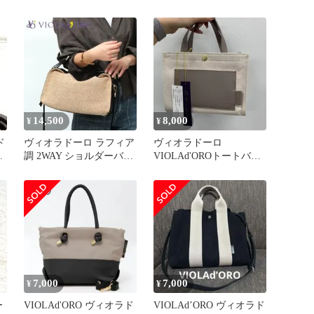
アイスグレー
ッ
14,500
8,000
¥
¥
ド
ヴィオラドーロ ラフィア
ヴィオラドーロ
ト
調 2WAY ショルダーバッ
VIOLAd'OROトートバッ
グ サンドロ V-8867
グ V1435C Canvas x taupe
7,000
7,000
¥
¥
ー
VIOLAd'ORO ヴィオラド
VIOLAd’ORO ヴィオラド