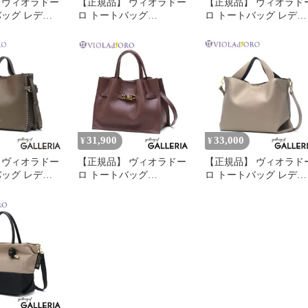
 ヴィオラドー
【正規品】 ヴィオラドー
【正規品】 ヴィオラド
バッグ レディ
ロ トートバッグ
ロ トートバッグ レディ
め
VIOLAd'ORO バッグ 小
ース ショルダー
ORO バッグ ト
さめ 軽量 本革 2WAY シ
VIOLAd'ORO A5 MIRO
ド 軽量 軽い
ョルダー A5 日本製
V-9045 ltaupe×black
AY TRERO イ
TRERO イタリアンWフ
フェイスレザ
ェイスレザートートバッ
ッグ Mサイズ
グ Mサイズ V-1496
pe×black
latte×gray
31,900
33,000
¥
¥
 ヴィオラドー
【正規品】 ヴィオラドー
【正規品】 ヴィオラド
バッグ レディ
ロ トートバッグ
ロ トートバッグ レディ
ルダー
VIOLAd'ORO バッグ 小
ース 小さめ
O A5 MIRO
さめ 軽量 本革 2WAY シ
VIOLAd'ORO バッグ ト
pe×black
ョルダー A5 日本製
ート ブランド 軽量 軽
TRERO イタリアンWフ
本革 革 2WAY TRERO 
ェイスレザートートバッ
タリアンWフェイスレ
グ Mサイズ V-1496
ートートバッグ Mサイ
caffe×ltaupe
V-1506 ltaupe×black