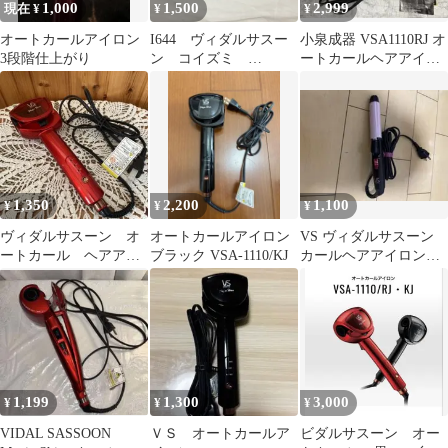
1,000
1,500
2,999
現在 ¥
¥
¥
オートカールアイロン
I644 ヴィダルサスー
小泉成器 VSA1110RJ オ
3段階仕上がり
ン コイズミ
ートカールヘアアイロ
KOIZUMI マジックシ
ン ヴィダルサスーン レ
ャイン オートカールア
ッド
イロン VSA-1110/KJ
ヘアアイロン カー
ル ブラック
1,350
2,200
1,100
¥
¥
¥
ヴィダルサスーン オ
オートカールアイロン
VS ヴィダルサスーン
ートカール ヘアアイ
ブラック VSA-1110/KJ
カールヘアアイロン
ロン
VSI-2502/PJ ピンク
1,199
1,300
3,000
¥
¥
¥
VIDAL SASSOON
ＶＳ オートカールア
ビダルサスーン オー