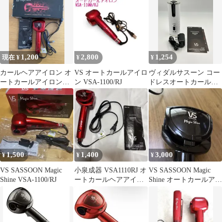
【本体&充電
1,200
2,800
1,254
現在 ¥
¥
¥
カールヘアアイロン オ
VS オートカールアイロ
ヴィダルサスーン コー
ートカールアイロン
ン VSA-1100/RJ
ドレスオートカールア
マジックシャイン ヴ
イロン VSA-1990/WJ
ィダルサスーン
1,500
1,400
3,000
¥
¥
¥
VS SASSOON Magic
小泉成器 VSA1110RJ オ
VS SASSOON Magic
Shine VSA-1100/RJ
ートカールヘアアイロ
Shine オートカールアイ
ン ヴィダルサスーン レ
ロン 本体
ッド