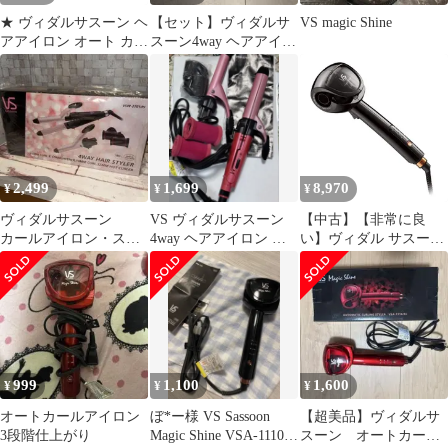
★ ヴィダルサスーン ヘ
【セット】ヴィダルサ
VS magic Shine
アアイロン オート カー
スーン4way ヘアアイロ
ルアイロン レッド 動作
ン【海外可】
確認済み
2,499
1,699
8,970
¥
¥
¥
ヴィダルサスーン
VS ヴィダルサスーン
【中古】【非常に良
カールアイロン・スト
4way ヘアアイロン カ
い】ヴィダル サスーン
レートアイロン 4ウェ
ールローラー付き
ヘアアイロン オートカ
イスタイラー
ールアイロン 3段階仕
上り調節 ブラック
VSA-1110/KJ
999
1,100
1,600
¥
¥
¥
オートカールアイロン
ぼ*ー様 VS Sassoon
【超美品】ヴィダルサ
3段階仕上がり
Magic Shine VSA-1110
スーン オートカール