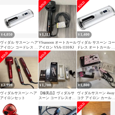
202
アイロン VSA-1110/RJ
VS
4,050
1,111
1,400
¥
¥
¥
ヴィダル サスーン ヘア
VSsassoon オートカール
ヴィダル サスーン コー
アイロン コードレス オ
アイロン VSA-1110/KJ
ドレス オートカール ア
ートカールアイロン 充
イロン ヘアアイロン
電式 3段
【本体のみ】
2,999
1,700
1,800
¥
¥
¥
ヴィダルサスーン ヘア
【極美品】ヴィダルサ
ヴィダルサスーン 4way
アイロンセット
スーン コードレスオー
コテ アイロン カール
トカールアイロン
ヘアー 袋 箱付き
VSA-1990