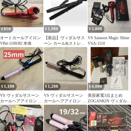
850
1,980
2,800
¥
¥
¥
オートカールアイロン
【新品】ヴィダルサス
VS Sassoon Magic Shine
VB4-1100/RJ 本体
ーン カール&ストレー
VSA-1110
ト 2WAY ヘアアイロン
1,180
1,200
4,000
¥
¥
¥
VS ヴィダルサスーン
VS ヴィダルサスーン
美容家電3点まとめ
カールヘアアイロン 本
カールヘアアイロン 本
ZOGANKIN ヴィダルサ
体 ピンクシリーズ
体 VSI-2512/PJ
スーン 超音波美顔器
25mm