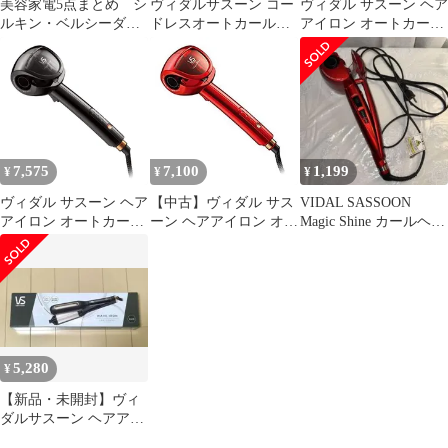
美容家電5点まとめ シ
ヴィダルサスーン コー
ヴィダル サスーン ヘア
ルキン・ベルシーダ電
ドレスオートカールア
アイロン オートカール
気バリブラシ・
イロン VSA-1990/WJ
アイロン 3段階仕上り
ZOGANKIN 他
調節 レッド
7,575
7,100
1,199
¥
¥
¥
ヴィダル サスーン ヘア
【中古】ヴィダル サス
VIDAL SASSOON
アイロン オートカール
ーン ヘアアイロン オー
Magic Shine カールヘア
アイロン 3段階仕上り
トカールアイロン 3段
アイロン レッド
調節 ブラッ
階仕上り調節 レッド
VSA-1110/RJ
5,280
¥
【新品・未開封】ヴィ
ダルサスーン ヘアアイ
ロン 海外対応 VSW-