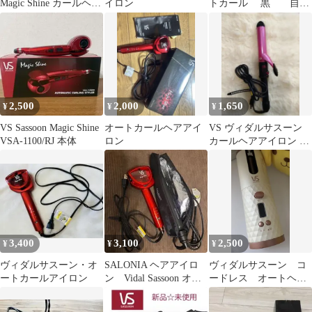
Magic Shine カールヘア
イロン
トカール 黒 自動
アイロン レッド
巻きとり 簡単カー
ル ヘアアイロン
2,500
2,000
1,650
¥
¥
¥
VS Sassoon Magic Shine
オートカールヘアアイ
VS ヴィダルサスーン
VSA-1100/RJ 本体
ロン
カールヘアアイロン 本
体
3,400
3,100
2,500
¥
¥
¥
ヴィダルサスーン・オ
SALONIA ヘアアイロ
ヴィダルサスーン コ
ートカールアイロン
ン Vidal Sassoon オー
ードレス オートヘア
トカールアイロン
カーラー ホワイト
本体のみ