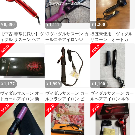
8,390
1,111
1,200
¥
¥
¥
【中古-非常に良い】ヴ
♡ヴィダルサスーン カ
ほぼ未使用 ヴィダル
ィダル サスーン ヘアア
ールコテアイロン♡
サスーン オートカー
イロン オートカールア
ルアイロン黒
イロン 3段階仕上り調
節 レッド VSA-1110/RJ
1,177
1,999
1,100
¥
¥
¥
ヴィダルサスーン オー
ヴィダルサスーン カー
ヴィダルサスーン カー
トカールアイロン 新品
ルブラシアイロン ピン
ルヘアアイロン 本体
未使用
ク VSI-2400／PJ(1台)