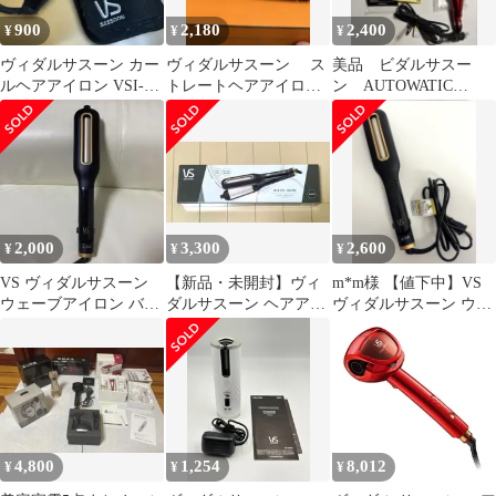
900
2,180
2,400
¥
¥
¥
ヴィダルサスーン カー
ヴィダルサスーン ス
美品 ビダルサスー
ルヘアアイロン VSI-
トレートヘアアイロン
ン AUTOWATIC
1008/P
本体 スチーム機能搭
CURLING STYKER
載 美品
2,000
3,300
2,600
¥
¥
¥
VS ヴィダルサスーン
【新品・未開封】ヴィ
m*m様 【値下中】VS
ウェーブアイロン バレ
ダルサスーン ヘアアイ
ヴィダルサスーン ウェ
ルアイロン カールア
ロン 海外対応 VSW-
ーブアイロン VSW-
イロン
1600/KJ
1600/
4,800
1,254
8,012
¥
¥
¥