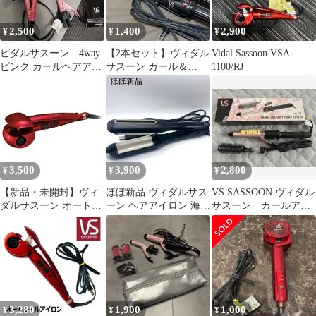
2,500
1,400
2,900
¥
¥
¥
ビダルサスーン 4way
【2本セット】ヴィダル
Vidal Sassoon VSA-
ピンク カールヘアアイ
サスーン カール＆
1100/RJ
ロン VSW-2700
2WAYアイロン
（19mm/32mm）
3,500
3,900
2,800
¥
¥
¥
【新品・未開封】ヴィ
ほぼ新品 ヴィダルサス
VS SASSOON ヴィダル
ダルサスーン オートカ
ーン ヘアアイロン 海外
サスーン カールアイ
ールヘアアイロン
対応 VSW-1600/KJ
ロン 19mm
VSA-1100/RJ
3,280
1,900
1,000
¥
¥
¥