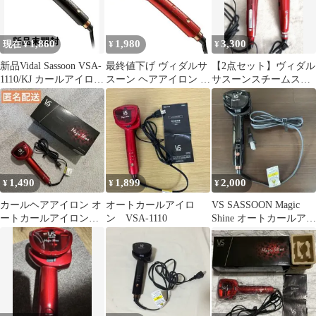
1,860
1,980
3,300
現在 ¥
¥
¥
新品Vidal Sassoon VSA-
最終値下げ ヴィダルサ
【2点セット】ヴィダル
1110/KJ カールアイロン
スーン ヘアアイロン オ
サスーンスチームスト
ブラック
ートカールアイロン
レートアイロン ＆オー
トカールアイロン
1,490
1,899
2,000
¥
¥
¥
カールヘアアイロン オ
オートカールアイロ
VS SASSOON Magic
ートカールアイロン
ン VSA-1110
Shine オートカールアイ
マジックシャイン ヴ
ロン 本体
ィダルサスーン