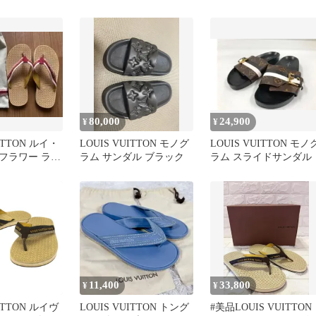
ード サンダル ベージュ
モノグラム 26.5cm
80,000
24,900
¥
¥
UITTON ルイ・
LOUIS VUITTON モノグ
LOUIS VUITTON モノ
フラワー ラバ
ラム サンダル ブラック
ラム スライドサンダル
ンダル
11,400
33,800
¥
¥
UITTON ルイヴ
LOUIS VUITTON トング
#美品LOUIS VUITTON