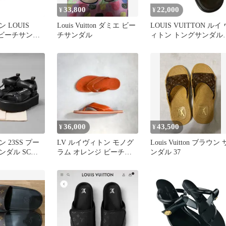
33,800
22,000
¥
¥
 LOUIS
Louis Vuitton ダミエ ビー
LOUIS VUITTON ルイ 
N ビーチサンダ
チサンダル
ィトン トングサンダル
ダミエ柄 5
ーチサンダル ダミエ
キ /MI ■GY62
36,000
43,500
¥
¥
 23SS プー
LV ルイヴィトン モノグ
Louis Vuitton ブラウン 
ンダル SC
ラム オレンジ ビーチサ
ンダル 37
ンダル 9 28cm 美品