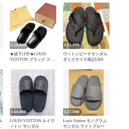
24,888
23,000
¥
¥
★値下げ中★LOUIS
ヴィトンビーチサンダル
VUITTON ブラック スラ
ダミエサイズ表記UK8
イドサンダル
44,000
27,000
¥
¥
ル
LOUIS VUITTON ルイヴ
Louis Vuitton モノグラム
ィトン サンダル
サンダル ライトブルー