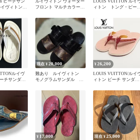
tton ビーチサン
ルイヴィトン ウォーター
LOUIS VUITTON ルイ
ルイヴィトン
フロント マルチカラー
ィトン トング・ビー
ラット
モノグラム サンダル メ
サンダル
ンズ
20,000
26,200
現在 ¥
¥
UITTONルイヴ
難あり ルイヴィトン
LOUIS VUITTON/ルイ
ーチサンダ
モノグラムサンダル ビ
ィトン ビーチ サンダル
ト/ブラウンメ
ーチ タウン35
23.5cm
17,000
25,000
¥
現在 ¥