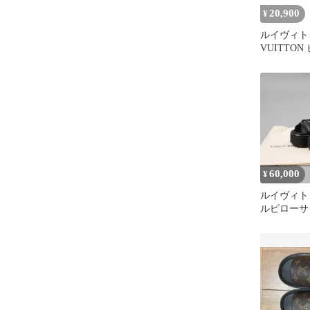
20,900
¥
ルイヴィトン
VUITTO
ル トング 
24.5cm カー
60,000
¥
ルイヴィトン
ルピローサ
0232 size 36