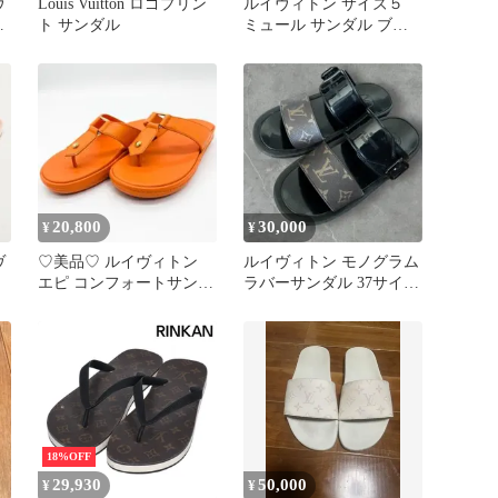
ヴ
Louis Vuitton ロゴプリン
ルイヴィトン サイズ５
チ
ト サンダル
ミュール サンダル ブラ
ック モノグラム
20,800
30,000
¥
¥
ヴ
♡美品♡ ルイヴィトン
ルイヴィトン モノグラム
エピ コンフォートサンダ
ラバーサンダル 37サイズ
ル 22.0cm マンダリン
ルイヴィトンサンダル
18%OFF
29,930
50,000
¥
¥