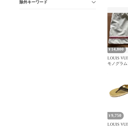
除外キーワード
ル
14,800
¥
LOUIS V
モノグラム
ービーチサ
9,750
¥
LOUIS V