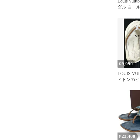
Louis Vui
ダル 白 
夏 海 フ
9,990
¥
LOUIS V
ィトンのビ
ル ホワイ
ンズ
23,400
¥