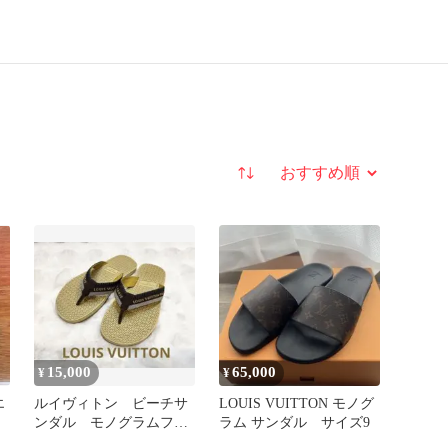
並び替え
15,000
65,000
¥
¥
エ
ルイヴィトン ビーチサ
LOUIS VUITTON モノグ
ンダル モノグラムフラ
ラム サンダル サイズ9
ワー 23.5