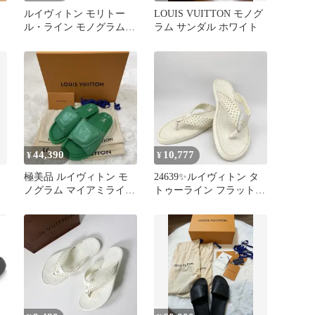
ルイヴィトン モリトー
LOUIS VUITTON モノグ
ル・ライン モノグラムビ
ラム サンダル ホワイト
ーチサンダル メンズ 8
44,390
10,777
¥
¥
極美品 ルイヴィトン モ
24639✨ルイヴィトン タ
ノグラム マイアミライン
トゥーライン フラット
サンダル グリーン 5
トング ビーチサンダル