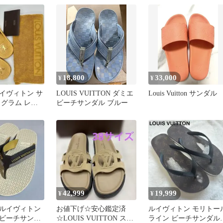
18,800
33,000
¥
¥
イヴィトン サ
LOUIS VUITTON ダミエ
Louis Vuitton サンダル
ノグラム レデ
ビーチサンダル ブルー
cm
42,999
19,999
¥
¥
ルイヴィトン
お値下げ☆安心鑑定済
ルイヴィトン モリトー
ビーチサンダ
☆LOUIS VUITTON スエ
ライン ビーチサンダル