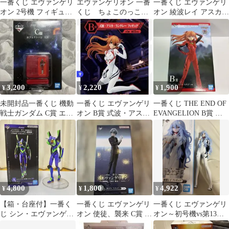
一番くじ エヴァンゲリ
エヴァンゲリオン 一番
一番くじ エヴァンゲリ
オン 2号機 フィギュア
くじ ちょこのっこ
オン 綾波レイ アスカ
A賞
コンプリートセット
フィギュア
3,200
2,220
1,900
¥
¥
¥
未開封品一番くじ 機動
一番くじ エヴァンゲリ
一番くじ THE END OF
戦士ガンダム C賞 エフ
オン B賞 式波・アス
EVANGELION B賞 ア
ェクトーン
カ・ラングレー フィギ
スカ
ュア
4,800
1,800
4,922
¥
¥
¥
⁠【箱・台座付】一番く
一番くじ エヴァンゲリ
一番くじ エヴァンゲリ
じ シン・エヴァンゲリ
オン 使徒、襲来 C賞 渚
オン～初号機vs第13号
オン劇場版 A賞 初号機
カヲル フィギュア
機～」のE賞 綾波レイ