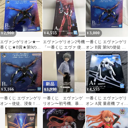
フィギュア
2,900
4,555
3,000
¥
¥
¥
エヴァンゲリオン★一
エヴァンゲリオン2号機
一番くじ エヴァンゲリ
番くじ★B賞★第9の使
「一番くじ エヴァ 使
オン B賞 第9の使徒 フ
徒
徒、浸食!」 A賞 フィギ
ィギュア
ュア
3,166
1,990
4,555
¥
¥
¥
一番くじ エヴァンゲリ
一番くじ エヴァンゲ
一番くじ エヴァンゲリ
オン～使徒、浸食！～
リオン〜初号機、暴
オン A賞 量産機 フィギ
B賞 第9の使徒 フィギ
走！〜『D賞 渚カヲ
ュア
ュア
ル フィギュア』