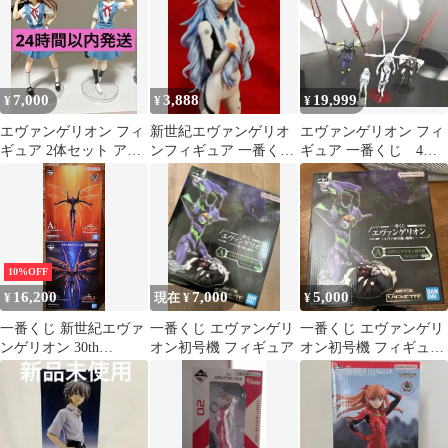
7,000
3,888
19,999
¥
¥
¥
エヴァンゲリオン フィ
新世紀エヴァンゲリオ
エヴァンゲリオン フィ
ギュア 2体セット アス
ンフィギュア 一番くじ
ギュア 一番くじ 4点
カ 綾波レイ 制服
E賞 綾波レイ EVA
セット
10%OFF
16,200
7,000
5,000
¥
現在 ¥
¥
一番くじ 新世紀エヴァ
一番くじ エヴァンゲリ
一番くじ エヴァンゲリ
ンゲリオン 30th
オン初号機 フィギュア
オン初号機 フィギュア
Anniversary セット
A賞