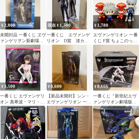
2,800
1,500
1,780
¥
現在 ¥
¥
未開封品 一番くじ ヱヴ
一番くじ エヴァンゲ
エヴァンゲリオン 一番
ァンゲリヲン新劇場版
リオン D賞 渚カヲ
くじ F賞 ちょこのっこ
A賞 綾波レイ フィギュ
ル
フィギュア 等 4点セッ
ア
ト
3,500
6,600
8,666
¥
¥
¥
一番くじ エヴァンゲリ
【新品未開封】シン・
一番くじ『新世紀エヴ
オン 真希波・マリ・イ
エヴァンゲリオン 一番
ァンゲリオン劇場版
ラストリアス フィギュ
くじA賞 初号機
Air/まごころを、君
ア
に』 ラストワン賞