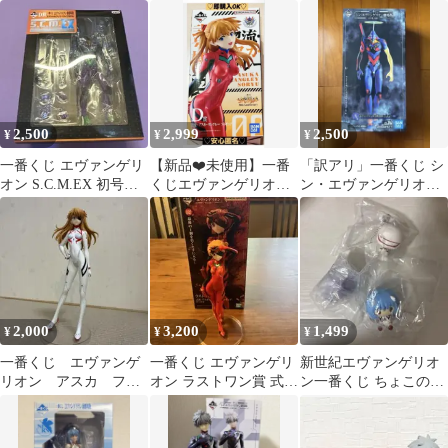
アヤナミレイ(仮称) フ
B賞シンジC賞レイD賞
ィギュア
ィギュア
アスカ
2,500
2,999
2,500
¥
¥
¥
一番くじ エヴァンゲリ
【新品❤️未使用】一番
「訳アリ」一番くじ シ
オン S.C.M.EX 初号機
くじエヴァンゲリオン
ン・エヴァンゲリオン
フィギュア
30thD賞フィギュアアス
劇場版 初号機覚醒版 フ
カ・ラングレー
ィギュア
2,000
3,200
1,499
¥
¥
¥
一番くじ エヴァンゲ
一番くじ エヴァンゲリ
新世紀エヴァンゲリオ
リオン アスカ フィ
オン ラストワン賞 式
ン一番くじ ちょこのっ
ギュア 白プラグスー
波・アスカ・ラングレ
こ 3点セット
ツ 新劇場版 箱なし
ー