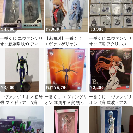
4,000
7,000
3,980
¥
¥
¥
一番くじ エヴァンゲリ
【未開封】一番くじ
一番くじ エヴァンゲリ
オン新劇場版:Q フィギ
エヴァンゲリオン D
オン F賞 アクリルスタ
ュア
賞 式波・アスカ E
ンド 全15種 12点セット
賞 綾波レイ
3,000
6,700
2,200
¥
現在 ¥
¥
エヴァンゲリオン 初号
一番くじ エヴァンゲリ
一番くじ エヴァンゲリ
機 フィギュア A賞
オン 30周年 A賞 初号機
オン B賞 式波・アス
フィギュア
カ・ラングレー フィギ
ュア