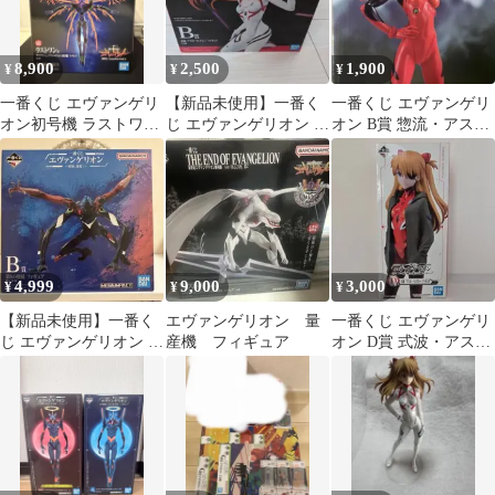
8,900
2,500
1,900
¥
¥
¥
一番くじ エヴァンゲリ
【新品未使用】一番く
一番くじ エヴァンゲリ
オン初号機 ラストワン
じ エヴァンゲリオン B
オン B賞 惣流・アス
賞 フィギュア
賞 フィギュア
カ・ラングレー フィギ
ュア
4,999
9,000
3,000
¥
¥
¥
【新品未使用】一番く
エヴァンゲリオン 量
一番くじ エヴァンゲリ
じ エヴァンゲリオン 第
産機 フィギュア
オン D賞 式波・アス
9の使徒 フィギュア B
カ・ラングレー フィギ
賞
ュア