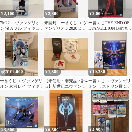
2,100
2,800
2,000
¥
¥
¥
7M22 エヴァンゲリオ
未開封 一番くじ エヴ
一番くじTHE END OF
ン 渚カヲル フィギュア
ァンゲリオン2020 D賞
EVANGELION B賞惣
一番くじ D賞
式波・アスカ・ラング
流・アスカ・ラングレ
レー
ー
2,000
1,880
10,330
現在 ¥
¥
¥
一番くじ エヴァンゲリ
【未使用・非売品・計4
一番くじ エヴァンゲリ
オン 綾波レイ フィギュ
点】新世紀エヴァンゲ
オン ラストワン賞 C賞
ア C賞
リオン コレクターグッ
2点セット
ズ 一番くじ
3,800
6,500
4,999
¥
¥
¥