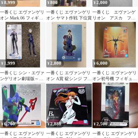
8,999
800
2,000
¥
¥
¥
一番くじ エヴァンゲリ
一番くじ エヴァンゲリ
一番くじ エヴァンゲ
オン Mark.06 フィギュ
オン ヤマト作戦 下位賞
リオン アスカ フィ
ア 2種セット
ギュア 白プラグスー
ツ 新劇場版
1,999
2,800
6,000
¥
¥
¥
一番くじ シン・エヴァ
一番くじ エヴァンゲリ
一番くじ エヴァンゲリ
ンゲリオン劇場版～初
オン A賞 碇シンジ フィ
オン初号機 フィギュア
号機、覚醒…D賞 渚カ
ギュア
A賞
ヲル フィギュア
6,700
2,888
2,500
¥
¥
¥
一番くじ エヴァンゲリ
一番くじ エヴァンゲリ
一番くじ エヴァンゲリ