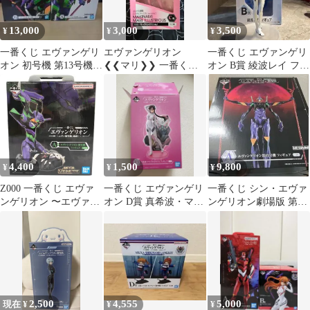
13,000
3,000
3,500
¥
¥
¥
一番くじ エヴァンゲリ
エヴァンゲリオン
一番くじ エヴァンゲリ
オン 初号機 第13号機
❮❮マリ❯❯ 一番くじ
オン B賞 綾波レイ フィ
フィギュア A賞 B賞 セ
C賞
ギュア
ット
4,400
1,500
9,800
¥
¥
¥
Z000 一番くじ エヴァ
一番くじ エヴァンゲリ
一番くじ シン・エヴァ
ンゲリオン 〜エヴァ初
オン D賞 真希波・マ
ンゲリオン劇場版 第13
号機、咆哮！〜 A賞 エ
リ・イラストリアス
号機 フィギュア A賞
ヴァンゲリオン初号機
フィギュア ラスト1
点！
2,500
4,555
5,000
現在 ¥
¥
¥