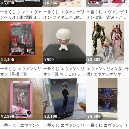
5,000
6,666
2,500
¥
¥
¥
一番くじ シン・エヴァ
一番くじ エヴァンゲリ
一番くじ エヴァンゲリ
ンゲリオン劇場版 B
オン フィギュア 2体セ
オン B賞 式波・アス
賞/C賞 アスカ&レイ フ
ット+おまけ
カ・ラングレー
ィギュア
2,400
599
8,888
¥
¥
¥
一番くじ エヴァンゲリ
一番くじ エヴァンゲリ
エヴァンゲリオン新2号
オン 2号機 E賞
オン F賞 ちょこのっこ
機a エヴァンゲリオン
フィギュア 量産型 羽根
改8号機y フィギュア ア
付き
スカ マリ
2,999
2,100
9,000
¥
¥
¥
一番くじ エヴァンゲ
一番くじ エヴァンゲリ
一番くじ エヴァンゲリ