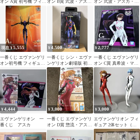
オン A賞 初号機 フィギ
オン B賞 式波・アス
オン 式波・アスカ・ラ
ュア
カ・ラングレー フィギ
ングレー フィギュア
ュア
5,555
4,500
2,777
現在 ¥
¥
¥
一番くじ エヴァンゲリ
一番くじ シン・エヴァ
一番くじ エヴァンゲリ
オン初号機 フィギュア
ンゲリオン劇場版 初号
オン C賞 真希波・マ
A賞
機覚醒版フィギュア
リ・イラストリアス フ
ィギュア
4,444
3,000
3,000
¥
¥
¥
エヴァンゲリオン 一
一番くじ エヴァンゲリ
エヴァンゲリオン フィ
番くじ アスカ
オン D賞 惣流・アス
ギュア 2体セット（ア
カ・ラングレー フィギ
スカ ／ 綾波レイ
ュア