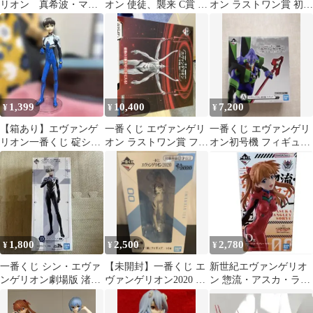
リオン 真希波・マ
オン 使徒、襲来 C賞 渚
オン ラストワン賞 初号
リ・イラストリアス
カヲル フィギュア
機 フィギュア おまけ付
フィギュア
き
1,399
10,400
7,200
¥
¥
¥
【箱あり】エヴァンゲ
一番くじ エヴァンゲリ
一番くじ エヴァンゲリ
リオン一番くじ 碇シン
オン ラストワン賞 フィ
オン初号機 フィギュア
ジ フィギュア
ギュア
A賞
1,800
2,500
2,780
¥
¥
¥
一番くじ シン・エヴァ
【未開封】一番くじ エ
新世紀エヴァンゲリオ
ンゲリオン劇場版 渚カ
ヴァンゲリオン2020 C
ン 惣流・アスカ・ラン
ヲル フィギュア D賞
賞 綾波レイ フィギュア
グレー フィギュア おま
け2点付き