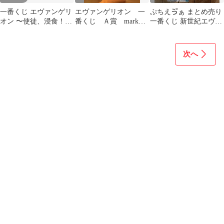
一番くじ エヴァンゲリ
エヴァンゲリオン 一
ぷちえゔぁ まとめ売り
オン 〜使徒、浸食！〜
番くじ Ａ賞 mark
一番くじ 新世紀エヴァ
B賞 第9の使徒 フィギ
6 新品未開封
ンゲリオン バンダイ
ュア
次へ