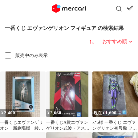
一番くじ エヴァンゲリオン フィギュア の検索結果
並び替え
販売中のみ表示
2,400
2,660
1,600
¥
¥
現在 ¥
一番くじエヴァンゲリ
一番くじA賞エヴァン
k*o様 一番くじ エヴァ
オン 新劇場版 綾波
ゲリオン式波・アス
ンゲリオン初号機 フィ
レイフィギュア
カ・ラングレー「Q」
ギュア