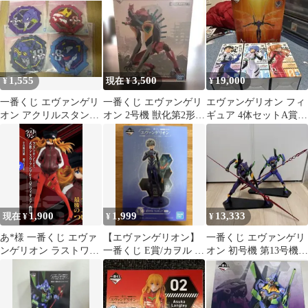
フィギュア
1,555
3,500
19,000
¥
現在 ¥
¥
一番くじ エヴァンゲリ
一番くじ エヴァンゲリ
エヴァンゲリオン フィ
オン アクリルスタンド
オン 2号機 獣化第2形態
ギュア 4体セットA賞B
4種セット
フィギュア
賞C賞D賞 一番くじ
1,900
1,999
13,333
現在 ¥
¥
¥
あ*様 一番くじ エヴァ
【エヴァンゲリオン】
一番くじ エヴァンゲリ
ンゲリオン ラストワン
一番くじ E賞/カヲル フ
オン 初号機 第13号機
賞 式波・アスカ・ラン
ィギュア
フィギュア A賞 B賞 セ
グレーQフィ
ット