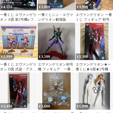
4,555
5,000
3,998
¥
¥
¥
一番くじ エヴァンゲリ
一番くじシン・エヴァ
エヴァンゲリオン 一番
オン A賞 新2号機α フィ
ンゲリオン劇場版 A
くじ フィギュア 初号
ギュア
賞エヴァンゲリオン初
機 A賞
号機フィギュア
2,999
3,500
3,300
¥
¥
¥
一番くじ エヴァンゲリ
エヴァンゲリオン初号
エヴァンゲリオン★一
オン D賞 式波・アス
機 フィギュア 一番く
番くじ★A賞★2号機★
カ・ラングレー(幼少
じ
アスカ
期)フィギュア
3,450
3,600
1,999
¥
¥
¥