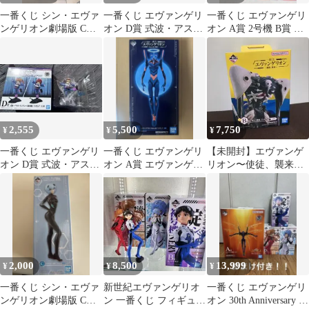
一番くじ シン・エヴァ
一番くじ エヴァンゲリ
一番くじ エヴァンゲリ
ンゲリオン劇場版 C賞
オン D賞 式波・アス
オン A賞 2号機 B賞 ア
アヤナミレイ(仮称) フ
カ・ラングレー
スカ フィギュア
ィギュア
2,555
5,500
7,750
¥
¥
¥
一番くじ エヴァンゲリ
一番くじ エヴァンゲリ
【未開封】エヴァンゲ
オン D賞 式波・アス
オン A賞 エヴァンゲリ
リオン〜使徒、襲来〜
カ・ラングレー フィギ
オンMark.06 フィギュ
第4の使徒 フィギュア
ュア
ア
一番くじ B賞
2,000
8,500
13,999
¥
¥
¥
一番くじ シン・エヴァ
新世紀エヴァンゲリオ
一番くじ エヴァンゲリ
ンゲリオン劇場版 C賞
ン 一番くじ フィギュア
オン 30th Anniversary フ