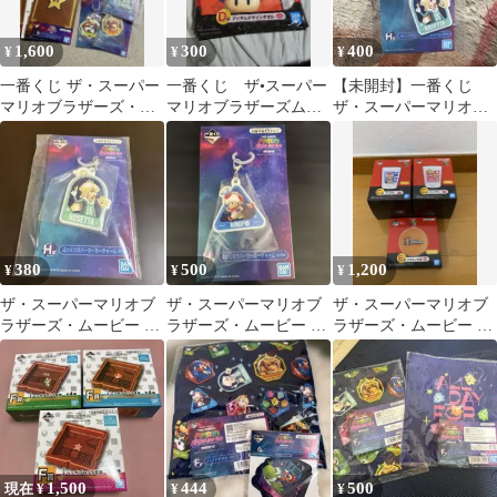
1,600
300
400
¥
¥
¥
一番くじ ザ・スーパー
一番くじ ザ•スーパー
【未開封】一番くじ
マリオブラザーズ・ム
マリオブラザーズムー
ザ・スーパーマリオブ
ービー グッズセット
ビー D賞タオル
ラザーズ・ムービー ロ
ゼッタ
380
500
1,200
¥
¥
¥
ザ・スーパーマリオブ
ザ・スーパーマリオブ
ザ・スーパーマリオブ
ラザーズ・ムービー ロ
ラザーズ・ムービー キ
ラザーズ・ムービー 一
ゼッタ ぶっくりラバー
ノピオ ラバーチャーム
番くじ コップ 小皿
マーカーチャーム
1,500
444
500
現在 ¥
¥
¥