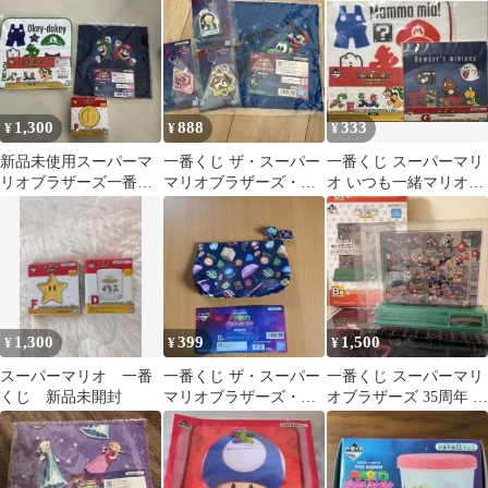
1,300
888
333
¥
¥
¥
新品未使用スーパーマ
一番くじ ザ・スーパー
一番くじ スーパーマリ
リオブラザーズ一番く
マリオブラザーズ・ム
オ いつも一緒マリオ＆
じハンドタオル2枚アイ
ービー チャーム3種、
フレンズ
テム小皿コイン型
タオル
1,300
399
1,500
¥
¥
¥
スーパーマリオ 一番
一番くじ ザ・スーパー
一番くじ スーパーマリ
くじ 新品未開封
マリオブラザーズ・ム
オブラザーズ 35周年 B
ービー D賞 スライドフ
賞 アラームクロック
ァスナーポーチ