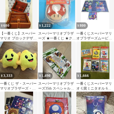
680
1,222
800
¥
¥
¥
【一番くじ】スーパー
スーパーマリオブラザ
一番くじスーパーマリ
マリオ ブロックデザイ
ーズ ★一番くじ ★クリ
オブラザーズムービー
ン豆皿
アポーチ ・スーパーキ
ハンドタオルF賞ステッ
ノコ
カー3枚G賞
3,333
1,490
1,666
¥
¥
¥
一番くじ ザ・スーパー
スーパーマリオブラザ
一番くじスーパーマリ
マリオブラザーズ・ム
ーズ35th スペシャルデ
オ G賞ミニタオル 6枚
ービー ぬいぐるみ 2
ザイン 1番くじ C賞バ
セット
個セット
スタオル