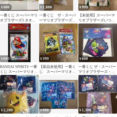
600
1,800
999
¥
¥
¥
一番くじ スーパーマリ
一番くじ ザ・スーパ
【未使用】スーパーマ
オブラザーズ3 タオル
ーマリオブラザーズ・
リオブラザーズいつで
G賞
ムービー C賞
もマリオ！コレクショ
ン C賞 バスタオル
605
399
600
¥
¥
¥
BANDAI SPIRITS 一番
【新品未使用】一番く
一番くじ ザ・スーパー
くじ スーパーマリオブ
じ スーパーマリオ
マリオブラザーズ・ム
ラザーズ いつでもマリ
パッケージタオルコレ
ービー G賞 ステッカー
オ! コレクション G賞
クション
スーパーマリオ64 パッ
ケージタオルコレクシ
ョン
2,200
980
1,300
¥
¥
¥