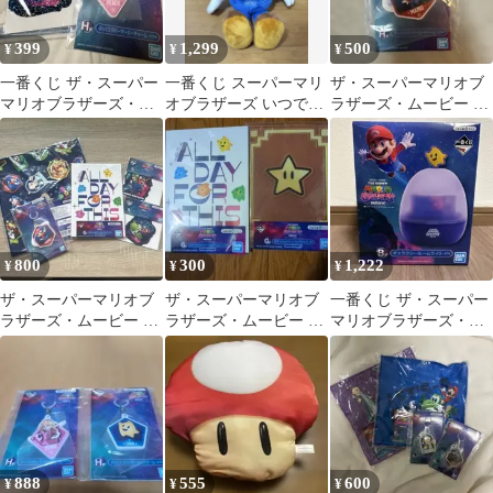
399
1,299
500
¥
¥
¥
一番くじ ザ・スーパー
一番くじ スーパーマリ
ザ・スーパーマリオブ
マリオブラザーズ・ム
オブラザーズ いつでも
ラザーズ・ムービー 一
ービー 2種セット
マリオ！ コレクショ
番くじ H賞 マリオ
ン ぬいぐるみ
800
300
1,222
¥
¥
¥
ザ・スーパーマリオブ
ザ・スーパーマリオブ
一番くじ ザ・スーパー
ラザーズ・ムービー 一
ラザーズ・ムービー 一
マリオブラザーズ・ム
番くじ グッズセット
番くじ G賞 ノート
ービー B賞 ギャラクシ
ールームライト
888
555
600
¥
¥
¥