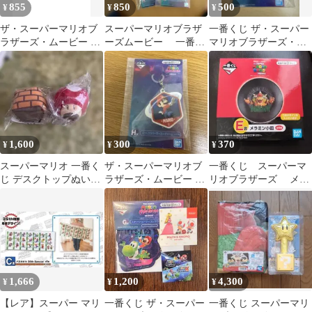
855
850
500
¥
¥
¥
ザ・スーパーマリオブ
スーパーマリオブラザ
一番くじ ザ・スーパー
ラザーズ・ムービー 一
ーズムービー 一番く
マリオブラザーズ・ム
番くじ ハンドタオル
じ チャーム＆ハンド
ービー ピーチ ラバーチ
４枚セット
タオル
ャーム
1,600
300
370
¥
¥
¥
スーパーマリオ 一番く
ザ・スーパーマリオブ
一番くじ スーパーマ
じ デスクトップぬいぐ
ラザーズ・ムービー ぷ
リオブラザーズ メラ
るみ 2種セット
っくりラバーマーカー
ミン小皿 E賞クッパ
チャーム
さま BOWSEN
1,666
1,200
4,300
¥
¥
¥
【レア】スーパー マリ
一番くじ ザ・スーパー
一番くじ スーパーマリ