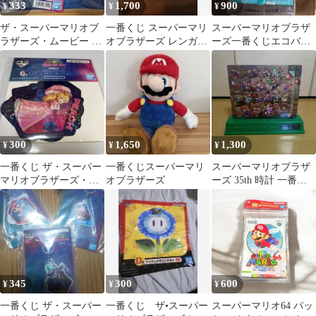
333
1,700
900
¥
¥
¥
ザ・スーパーマリオブ
一番くじ スーパーマリ
スーパーマリオブラザ
ラザーズ・ムービー 一
オブラザーズ レンガブ
ーズ一番くじエコバッ
番くじ ハンドタオル
ロック豆皿 4枚セット
ク
300
1,650
1,300
¥
¥
¥
一番くじ ザ・スーパー
一番くじスーパーマリ
スーパーマリオブラザ
マリオブラザーズ・ム
オブラザーズ
ーズ 35th 時計 一番く
ービー G賞 ステッカー
じ B賞
345
300
600
¥
¥
¥
一番くじ ザ・スーパー
一番くじ ザ•スーパー
スーパーマリオ64 パッ