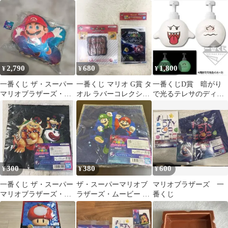
ンガブロック豆皿
ー ラバーチャーム 3種
ービー G賞
セット 一番くじ
2,790
680
1,800
¥
¥
¥
一番くじ ザ・スーパー
一番くじ マリオ G賞 タ
一番くじD賞 暗がり
マリオブラザーズ・ム
オル ラバーコレクショ
で光るテレサのディス
ービー A賞 マリオ クッ
ン 計2点セット！
ペンサーセットスーパ
ション
ーマリオブラザーズ
300
380
600
¥
¥
¥
一番くじ ザ・スーパー
ザ・スーパーマリオブ
マリオブラザーズ 一
マリオブラザーズ・ム
ラザーズ・ムービー ハ
番くじ
ービー ハンドタオル
ンドタオル F賞