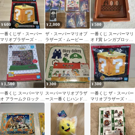
600
2,000
500
¥
¥
¥
一番くじザ・スーパー
ザ・スーパーマリオブ
一番くじ スーパーマリ
マリオブラザーズ・ム
ラザーズ・ムービー 一
オ F賞 レンガブロック
ービーD賞タオル2点セ
番くじ グッズセット
豆皿
ット
1,500
300
300
¥
¥
¥
一番くじ スーパーマリ
スーパーマリオブラザ
一番くじ ザ・スーパー
オ アラームクロック B
ース一番くじハンドタ
マリオブラザーズ・ム
賞
オル
ービー D賞 タオル