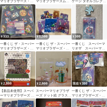
マリオブラザーズ・ム
マリオブラザーズムー
ケージ タオルコレクシ
ービー チャーム 3種セ
ビー D賞 タオル
ョン 「一番くじ スーパ
ット
ーマリオブラザーズ い
つでもマリオ! コレク
ション」 G賞
333
1,500
300
¥
¥
¥
一番くじ ザ・スーパー
一番くじ ザ・スーパー
一番くじ スーパーマ
マリオブラザーズ・ム
マリオブラザーズ・ム
リオザ スーパーマリ
ービー F賞 ハンドタオ
ービー グッズセット
オブラザーズムービ
ル
ー ラバーキーホルダ
ー
2,000
2,000
300
¥
¥
現在 ¥
【新品未使用】スーパ
スーパーマリオブラザ
一番くじ ザ・スーパー
ーマリオブラザーズ 一
ーズ ドット絵 グラス 2
マリオブラザーズ・ム
番くじ B賞 アラームク
個セット
ービー
ロック