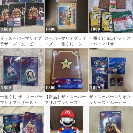
600
400
800
¥
¥
¥
ザ・スーパーマリオブ
スーパーマリオブラザ
一番くじ 6点セット ス
ラザーズ・ムービー 一
ーズ 一番くじ タオ
ーパーマリオ
番くじ F賞 ハンドタオ
ル
ル
500
300
899
¥
¥
¥
一番くじ ザ・スーパー
【新品】ザ・スーパー
ザ・スーパーマリオブ
マリオブラザーズ・ム
マリオブラザーズ・ム
ラザーズ・ムービー 一
ービー H賞 チャーム２
ービー 一番くじ G賞 ノ
番くじ グッズセット
点
ート