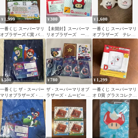
1,999
300
1,600
¥
¥
¥
一番くじ スーパーマリ
【未開封】スーパーマ
一番くじ スーパーマリ
オブラザーズ C賞 バス
リオブラザーズ 一番
オブラザーズ テレサ
タオル 35th
くじ
のディスペンサーセッ
ト
500
780
1,299
¥
¥
¥
一番くじ ザ・スーパー
ザ・スーパーマリオブ
一番くじ スーパーマリ
マリオブラザーズ・ム
ラザーズ・ムービー 一
オ D賞 グラスコレクシ
ービー F.G.Ｈ賞 9
番くじ G賞 H賞 セット
ョン テレサ 新品未使用
点セット