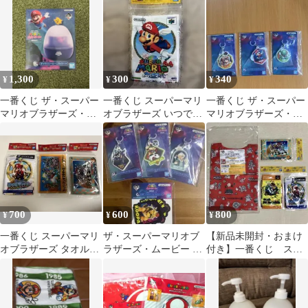
1,300
300
340
¥
¥
¥
一番くじ ザ・スーパー
一番くじ スーパーマリ
一番くじ ザ・スーパー
マリオブラザーズ・ム
オブラザーズ いつでも
マリオブラザーズ・ム
ービー ルームライト
マリオ！コレクショ
ービー H賞 3種
ン G賞
700
600
800
¥
¥
¥
一番くじ スーパーマリ
ザ・スーパーマリオブ
【新品未開封・おまけ
オブラザーズ タオルコ
ラザーズ・ムービー 一
付き】一番くじ スー
レクション G賞 3種セ
番くじ セット
パーマリオブラザーズ
ット