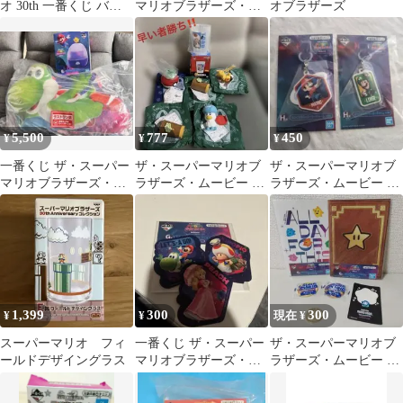
オ 30th 一番くじ バス
マリオブラザーズ・ム
オブラザーズ
タオル
ービー ステッカー
5,500
777
450
¥
¥
¥
一番くじ ザ・スーパー
ザ・スーパーマリオブ
ザ・スーパーマリオブ
マリオブラザーズ・ギ
ラザーズ・ムービー タ
ラザーズ・ムービー ラ
ャラクシームービー
ンブラー ポケモン
バーマーカーチャーム
B賞・ラストワン賞
ハッピーセット
2種
1,399
300
300
¥
¥
現在 ¥
スーパーマリオ フィ
一番くじ ザ・スーパー
ザ・スーパーマリオブ
ールドデザイングラス
マリオブラザーズ・ム
ラザーズ・ムービー 一
ービー ステッカー
番くじ G賞 ノート ステ
ッカー