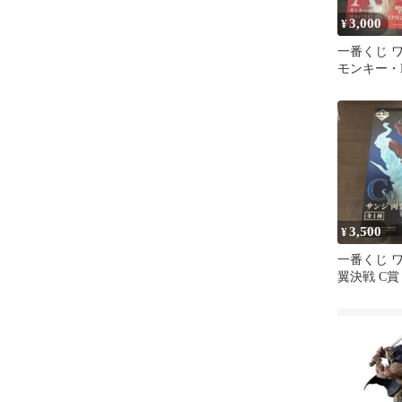
3,000
¥
一番くじ 
モンキー・
ィギュア
3,500
¥
一番くじ 
翼決戦 C賞
ギュア