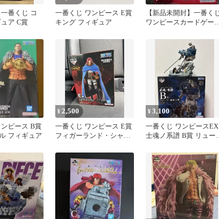
 一番くじ コ
一番くじ ワンピース E賞
【新品未開封】一番く
ュア C賞
キング フィギュア
ワンピースカードゲー
A賞 ルフィ フィギュア
2,500
3,100
¥
¥
ワンピース B賞
一番くじ ワンピース E賞
一番くじ ワンピースEX
ル フィギュア
フィガーランド・シャム
士魂ノ系譜 B賞 リュー
ロック聖
魂豪示像