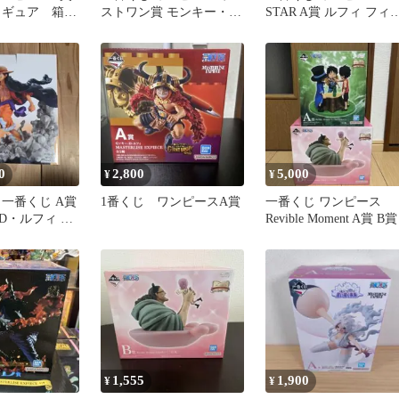
ィギュア 箱開
ストワン賞 モンキー・
STAR A賞 ルフィ フィ
袋未開封
D・ルフィ フィギュア
ュア スタンピード
0
2,800
5,000
¥
¥
 一番くじ A賞
1番くじ ワンピースA賞
一番くじ ワンピース
D・ルフィ 魂
Revible Moment A賞 B賞
1,555
1,900
¥
¥