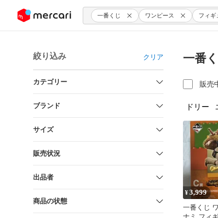
ンツにスキップ
一番くじ
ワンピース
フィギ
絞り込み
一番く
クリア
カテゴリー
販売
ブランド
ドリー
サイズ
販売状況
出品者
3,999
¥
商品の状態
一番くじ 
ナミ フィ