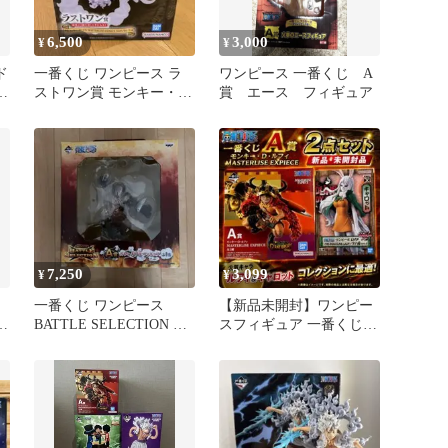
6,500
3,000
¥
¥
ド
一番くじ ワンピース ラ
ワンピース 一番くじ A
賞
ストワン賞 モンキー・
賞 エース フィギュア
ま
D・ルフィ
7,250
3,099
¥
¥
一番くじ ワンピース
【新品未開封】ワンピー
BATTLE SELECTION ル
スフィギュア 一番くじエ
フィ ギア4
ルバフ編A賞ルフィ キャ
ロット