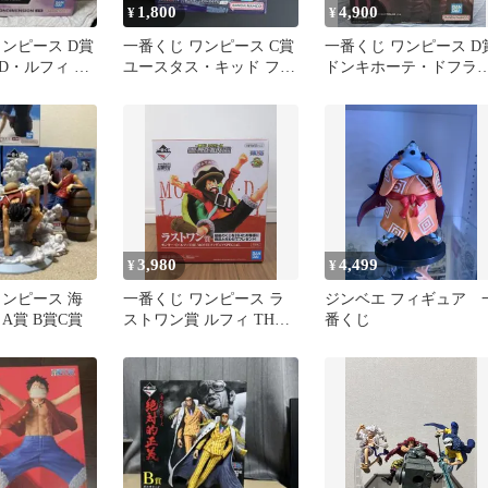
1,800
4,900
¥
¥
ワンピース D賞
一番くじ ワンピース C賞
一番くじ ワンピース D
D・ルフィ ギ
ユースタス・キッド フィ
ドンキホーテ・ドフラ
ギュア
ンゴ フィギュア
3,980
4,499
¥
¥
ワンピース 海
一番くじ ワンピース ラ
ジンベエ フィギュア 
A賞 B賞C賞
ストワン賞 ルフィ THE
番くじ
MOVIE フィギュア