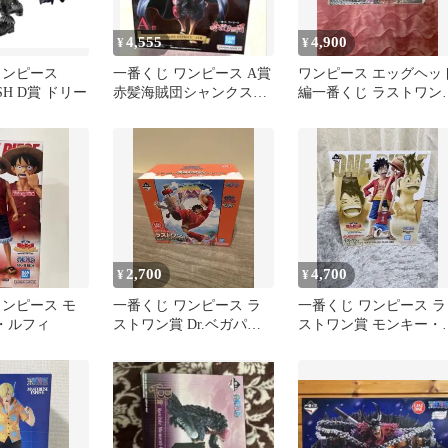
4,555
4,900
¥
¥
ワンピース
一番くじ ワンピース A賞
ワンピース エッグヘッ
ASH D賞 ドリー
赤髪海賊団シャンクスフ
編一番くじ ラストワン
ィギュア
バーソロミュー・く
未開封
2,700
4,700
¥
¥
ワンピース モ
一番くじ ワンピース ラ
一番くじ ワンピース ラ
・ルフィ
ストワン賞 Dr.ベガパン
ストワン賞 モンキー・
ク＆ルフィ
D・ルフィ フィギュア