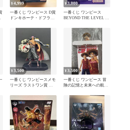
4,999
3,000
¥
¥
賞
一番くじ ワンピース D賞
一番くじ ワンピース
ミ
ドンキホーテ・ドフラミ
BEYOND THE LEVEL A
ンゴ
賞 ルフィ ギア5
3,500
3,500
¥
¥
一
一番くじ ワンピースメモ
一番くじ ワンピース 冒
リーズ ラストワン賞 ゼ
険の記憶と未来への航路
ット フィギュア
B賞 ルフィ 鼻ほじver.