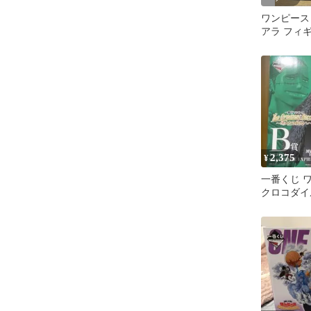
ワンピース
アラ フィギ
2,375
¥
一番くじ 
クロコダイ