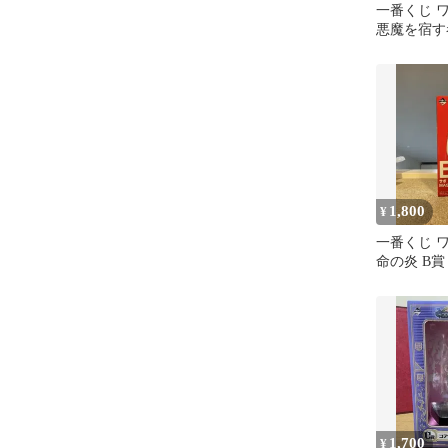
一番くじ ワ
悪魔を宿す者達
サボ -魂豪
1,800
¥
一番くじ 
命の炎 B賞
MASTERLI
1,700
¥