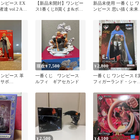
ンピース EX
【新品未開封】ワンピー
新品未使用 一番くじ ワ
 vol.2 A賞
ス1番くじB賞くま&ボニ
ンピース 思い描く未来 
示像-
ー ドラマティックメモリ
賞 ボニー
ーズ
7,500
2,800
現在 ¥
¥
ワンピース 革
一番くじ ワンピース
一番くじ ワンピース E
 サボ
ルフィ ギアセカンド
フィガーランド・シャ
SE
ロック聖
2,500
4,100
¥
¥