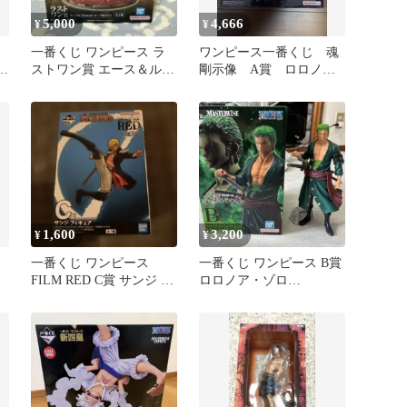
5,000
4,666
¥
¥
一番くじ ワンピース ラ
ワンピース一番くじ 魂
セ
ストワン賞 エース＆ルフ
剛示像 A賞 ロロノア
ィ フィギュア
ゾロフィギュア
1,600
3,200
¥
¥
一番くじ ワンピース
一番くじ ワンピース B賞
FILM RED C賞 サンジ フ
ロロノア・ゾロ
ィギュア
MASTERLISE