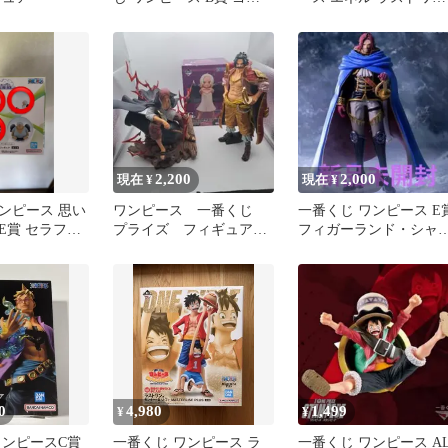
ル・D・ロジャー フィギ
一番くじ 他
ュア
2,200
2,000
現在 ¥
現在 ¥
ンピース 思い
ワンピース 一番くじ
一番くじ ワンピース E
E賞 セラフィ
プライズ フィギュア
フィガーランド・シャ
ィギュア 3体
３個
ロック聖
0
4,980
1,499
¥
¥
ワンピースC賞
一番くじ ワンピース ラ
一番くじ ワンピース AL