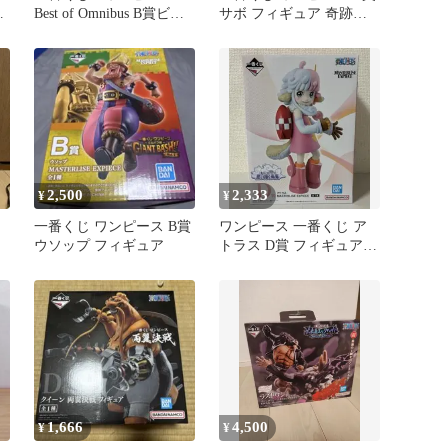
ギ
Best of Omnibus B賞ビッ
サボ フィギュア 奇跡の
グ・マム
再会
2,500
2,333
¥
¥
一番くじ ワンピース B賞
ワンピース 一番くじ ア
ウソップ フィギュア
トラス D賞 フィギュア
新品 未開封品
1,666
4,500
¥
¥