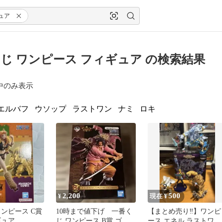
ュア
じ ワンピース フィギュア の検索結果
中のみ表示
エルバフ
ウソップ
ラストワン
ナミ
ロキ
2,200
500
¥
現在 ¥
ワンピース C賞
10時まで値下げ 一番く
【まとめ売り‼️】ワンピ
ギュア
じ ワンピース B賞 ゴー
ース エネル ラストワン