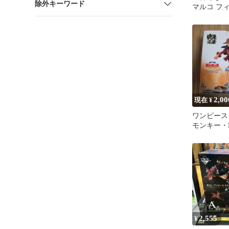
除外キーワード
マルコ フ
封済み、中
2,00
現在 ¥
ワンピース
モンキー・
豪示像
2,555
¥