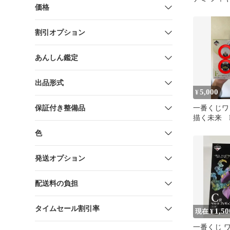
価格
割引オプション
あんしん鑑定
出品形式
5,000
¥
保証付き整備品
一番くじワ
描く未来 
ム ミニフ
色
セット
発送オプション
配送料の負担
タイムセール割引率
1,50
現在 ¥
一番くじ 