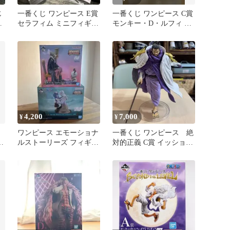
じ
一番くじ ワンピース E賞
一番くじ ワンピース C賞
ム
セラフィム ミニフィギュ
モンキー・D・ルフィ ギ
ア
ア3
4,200
7,000
¥
¥
ワンピース エモーショナ
一番くじ ワンピース 絶
マ
ルストーリーズ フィギュ
対的正義 C賞 イッショウ
ア チョッパー 一番くじ
藤虎 開封品 箱無し