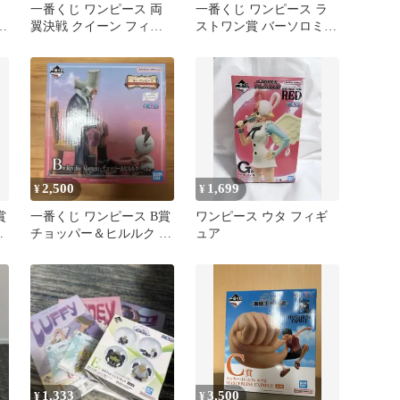
一番くじ ワンピース 両
一番くじ ワンピース ラ
A
翼決戦 クイーン フィギ
ストワン賞 バーソロミュ
ュア
ー・くま
2,500
1,699
¥
¥
賞
一番くじ ワンピース B賞
ワンピース ウタ フィギ
ム
チョッパー＆ヒルルク フ
ュア
ィギュア
1,333
3,500
¥
¥