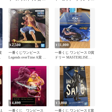
ット フィギュア
ギュア C賞
2,500
11,000
¥
¥
賞
一番くじワンピース
一番くじ ワンピース D賞
ム
Legends overTime A賞 ル
ドリー MASTERLISE
フィ ロジャーマント
EXPIECE
4,899
3,000
¥
¥
L
一番くじ ワンピース
一番くじ ワンピース E賞