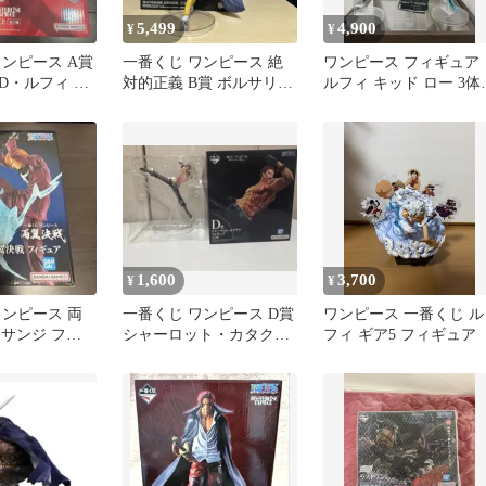
5,499
4,900
¥
¥
ワンピース A賞
一番くじ ワンピース 絶
ワンピース フィギュア
D・ルフィ フ
対的正義 B賞 ボルサリー
ルフィ キッド ロー 3体
ノ フィギュア
ット 一番くじ
1,600
3,700
¥
¥
ワンピース 両
一番くじ ワンピース D賞
ワンピース 一番くじ ル
 サンジ フィ
シャーロット・カタクリ
フィ ギア5 フィギュア
フィギュア