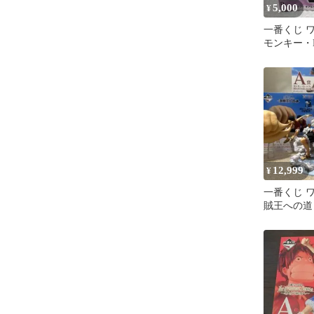
5,000
¥
一番くじ 
モンキー・
ア5
12,999
¥
一番くじ 
賊王への道 