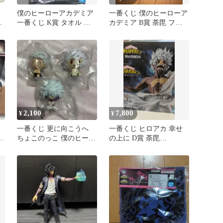
僕のヒーローアカデミア
一番くじ 僕のヒーローア
ヴ
一番くじ K賞 タオル 荼
カデミア B賞 荼毘 フィ
ロ
毘
ギュア
2,100
7,800
¥
¥
一番くじ 更に向こうへ
一番くじ ヒロアカ 幸せ
B
ちょこのっこ 僕のヒーロ
の上に D賞 荼毘
コ
ーアカデミア ヒロアカ
MASTERLISE 本体未使
ヴィラン
用