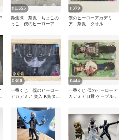
1,555
379
¥
¥
ア
轟焦凍 荼毘 ちょこの
僕のヒーローアカデミ
D
っこ 僕のヒーローアカ
ア 荼毘 タオル
デミア
300
444
¥
¥
ア
一番くじ 僕のヒーロー
一番くじ 僕のヒーローア
ス
アカデミア 突入 K賞タオ
カデミア H賞 ケーブルホ
ル 荼毘
ルダー 荼毘