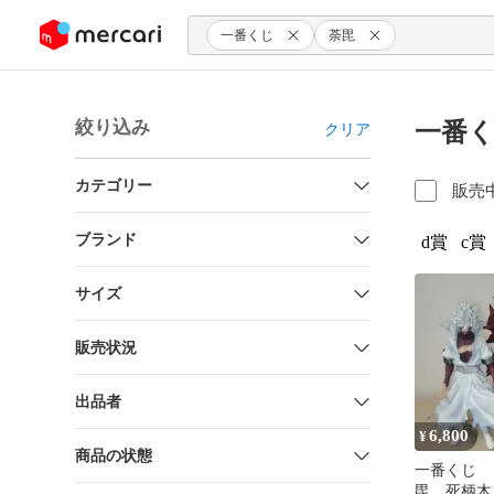
ンツにスキップ
一番くじ
荼毘
絞り込み
一番く
クリア
カテゴリー
販売
ブランド
d賞
c賞
サイズ
販売状況
出品者
6,800
¥
商品の状態
一番くじ 
毘 死柄木