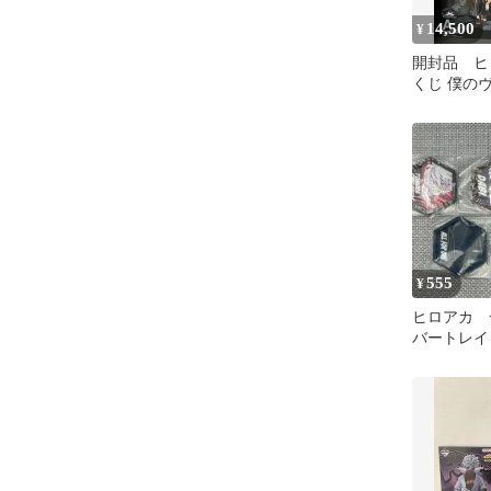
14,500
¥
開封品 ヒ
くじ 僕の
ミア A賞 
賞
555
¥
ヒロアカ 
バートレイ
毘 トガヒ
フォーワン