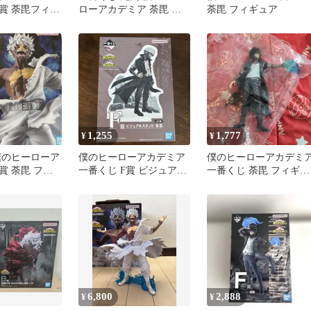
D賞 荼毘フィギ
ローアカデミア 荼毘 フ
荼毘 フィギュア
ィギュア F賞
1,255
1,777
¥
¥
僕のヒーローア
僕のヒーローアカデミア
僕のヒーローアカデミ
賞 荼毘 フィ
一番くじ F賞 ビジュアル
一番くじ 荼毘 フィギュ
スタンド 荼毘
ア
6,800
2,888
¥
¥