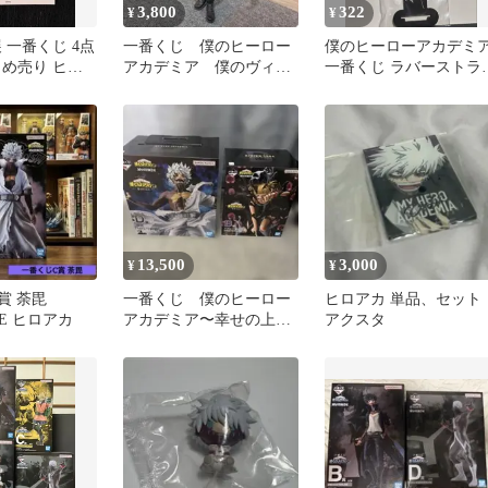
3,800
322
¥
¥
 一番くじ 4点
一番くじ 僕のヒーロー
僕のヒーローアカデミ
とめ売り ヒロ
アカデミア 僕のヴィラ
一番くじ ラバーストラ
ンアカデミア B賞 荼
プ 荼毘
毘
13,500
3,000
¥
¥
賞 荼毘
一番くじ 僕のヒーロー
ヒロアカ 単品、セット
SE ヒロアカ
アカデミア〜幸せの上
アクスタ
に〜 荼毘&トガヒミコ