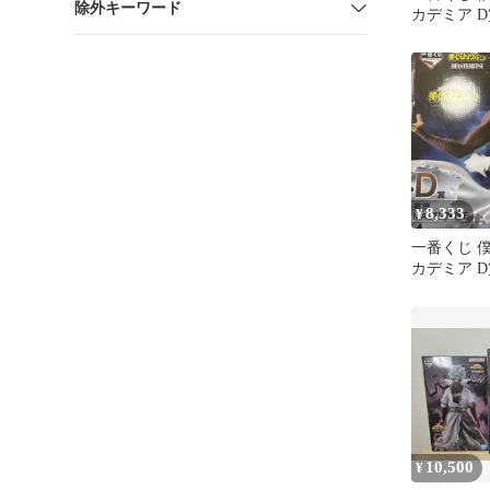
除外キーワード
カデミア 
ュア
8,333
¥
一番くじ 
カデミア D
ギュア
10,500
¥