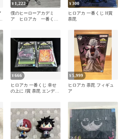
1,222
300
¥
¥
ア
僕のヒーローアカデミ
ヒロアカ 一番くじ H賞
ッ
ア ヒロアカ 一番くじ
荼毘
G賞 荼毘フィギュア
666
5,999
¥
¥
ヒロアカ 一番くじ 幸せ
ヒロアカ 荼毘 フィギュ
の上に J賞 荼毘 エンデヴ
ア
ァー