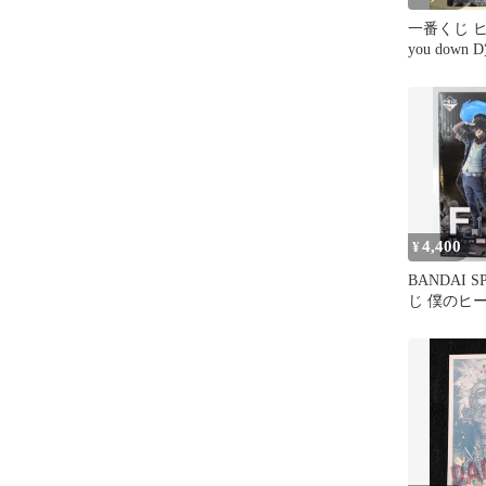
一番くじ ヒ
you down
MASTERLI
4,400
¥
BANDAI S
じ 僕のヒ
ア 死闘 F賞 