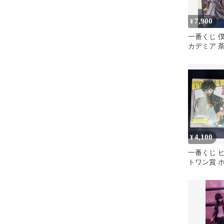
7,900
¥
一番くじ 
カデミア 
ア
4,100
¥
一番くじ 
トワン賞 
ュア まと