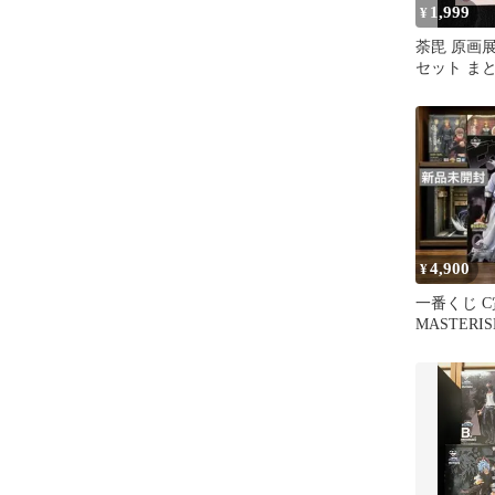
1,999
¥
荼毘 原画展
セット ま
アカ
4,900
¥
一番くじ C
MASTERI