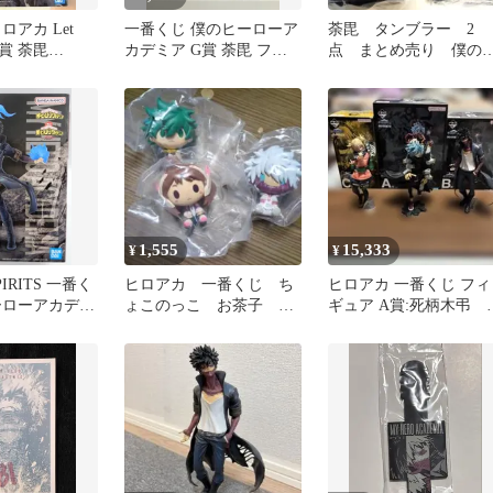
ロアカ Let
一番くじ 僕のヒーローア
荼毘 タンブラー 2
 D賞 荼毘
カデミア G賞 荼毘 フィ
点 まとめ売り 僕の
SE
ギュア
ィランアカデミア ヒ
アカ
1,555
15,333
¥
¥
PIRITS 一番く
ヒロアカ 一番くじ ち
ヒロアカ 一番くじ フィ
ーローアカデミ
ょこのっこ お茶子 荼
ギュア A賞:死柄木弔 
荼毘 figure
毘 出久
賞:荼毘 C賞:トガヒミ