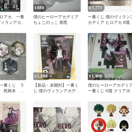
888
7,777
¥
¥
ロアカ 一番
僕のヒーローアカデミア
一番くじ 僕のヴィラン
ヴィランアカデ
ちょこのっこ 荼毘
カデミア ヒロアカ B賞 
B賞 C賞 D
賞 フィギュア まとめ売
り
5,888
1,800
¥
¥
一番くじ ラ
【新品・未開封】一番く
僕のヒーローアカデミ
 死柄木 荼
じ 僕のヴィランアカデミ
一番くじ H賞 クリアポ
ミコ オール
ア B賞 荼毘
ター 3種セット