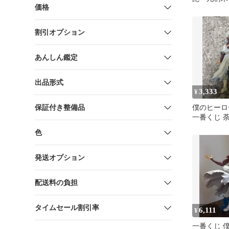
価格
ア Ｂ賞 
割引オプション
あんしん鑑定
出品形式
3,333
¥
保証付き整備品
僕のヒーロ
一番くじ 
ア C賞
色
発送オプション
配送料の負担
タイムセール割引率
6,111
¥
一番くじ 