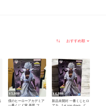
並び替え
5,000
4,999
¥
¥
品
僕のヒーローアカデミア
新品未開封 一番くじヒロ
一番くじ C賞 荼毘 フィ
アカ Let you down C