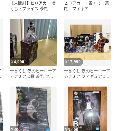
【未開封】ヒロアカ 一番
ヒロアカ 一番くじ 荼
くじ・プライズ 荼毘 ま
毘 フィギア
とめ売り
4,900
17,999
¥
¥
ギ
一番くじ 僕のヒーローア
一番くじ 僕のヒーローア
ヒ
カデミア D賞 荼毘 フィ
カデミア フィギュア 3体
ギュア
セット
300
5,000
¥
¥