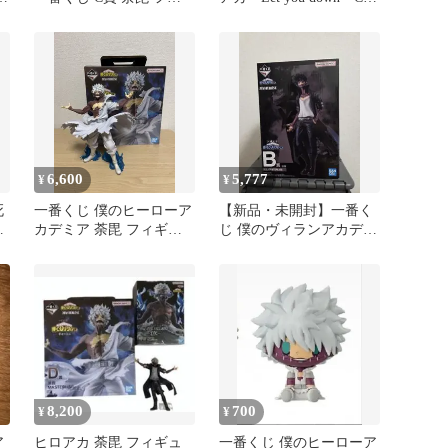
ア
ギュア
賞 荼毘
6,600
5,777
¥
¥
死
一番くじ 僕のヒーローア
【新品・未開封】一番く
ュ
カデミア 荼毘 フィギュ
じ 僕のヴィランアカデミ
ア
ア B賞 荼毘
8,200
700
¥
¥
ア
ヒロアカ 荼毘 フィギュ
一番くじ 僕のヒーローア