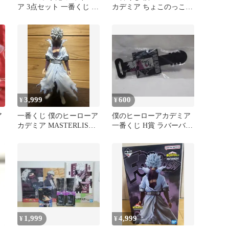
ア 3点セット 一番くじ D
カデミア ちょこのっこフ
賞 MASTERLISE
ィギュア 荼毘
3,999
600
¥
¥
ア
一番くじ 僕のヒーローア
僕のヒーローアカデミア
カデミア MASTERLISE
一番くじ H賞 ラバーバン
C賞 フィギュア 荼毘
ド
1,999
4,999
¥
¥