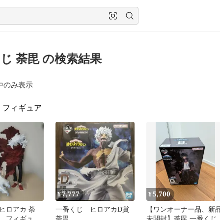
じ 荼毘 の検索結果
中のみ表示
フィギュア
7,777
5,700
¥
¥
ヒロアカ 荼
一番くじ ヒロアカD賞
【ワンオーナー品、新
 フィギュ
荼毘
未開封】荼毘 一番くじ