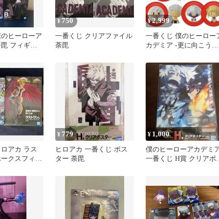
750
2,999
¥
¥
僕のヒーローア
一番くじ クリアファイル
一番くじ 僕のヒーロー
荼毘 フィギュ
荼毘
カデミア -更に向こうへ
H賞 ちょこのっこフィ
ュア
779
1,000
¥
¥
ヒロアカ ラス
ヒロアカ 一番くじ ポス
僕のヒーローアカデミ
ホークスフィギ
ター 荼毘
一番くじ H賞 クリアポ
め売り
ター