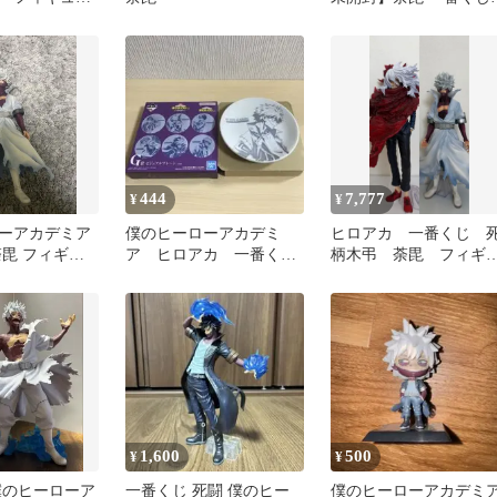
C賞
僕のヴィランアカデミ
444
7,777
¥
¥
ーアカデミア
僕のヒーローアカデミ
ヒロアカ 一番くじ 
荼毘 フィギュ
ア ヒロアカ 一番く
柄木弔 荼毘 フィギ
じ ビジュアルプレー
ア
ト 荼毘
1,600
500
¥
¥
僕のヒーローア
一番くじ 死闘 僕のヒー
僕のヒーローアカデミ