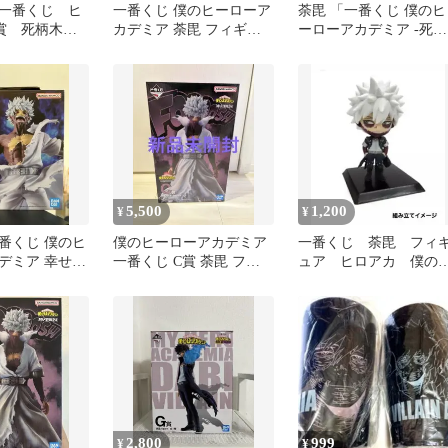
一番くじ ヒ
一番くじ 僕のヒーローア
荼毘 「一番くじ 僕のヒ
賞 死柄木
カデミア 荼毘 フィギュ
ーローアカデミア -死
荼毘 フィギ
ア
闘-」 F賞 フィギュア
5,500
1,200
¥
¥
番くじ 僕のヒ
僕のヒーローアカデミア
一番くじ 荼毘 フィ
デミア 幸せの
一番くじ C賞 荼毘 フィ
ュア ヒロアカ 僕の
荼毘 ヒロアカ
ギュア
ーローアカデミア
2,800
999
¥
¥