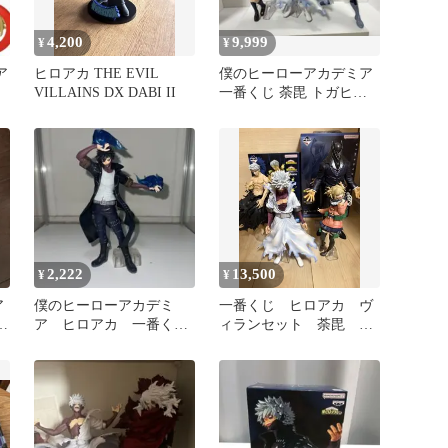
4,200
9,999
¥
¥
ア
ヒロアカ THE EVIL
僕のヒーローアカデミア
-
VILLAINS DX DABI II
一番くじ 荼毘 トガヒミ
ギ
コ トゥワイス 3体セット
2,222
13,500
¥
¥
ア
僕のヒーローアカデミ
一番くじ ヒロアカ ヴ
ス
ア ヒロアカ 一番く
ィランセット 荼毘 オ
じ 死闘 F賞 荼毘
ールフォーワン2体 ト
フィギュア
ガヒミコ