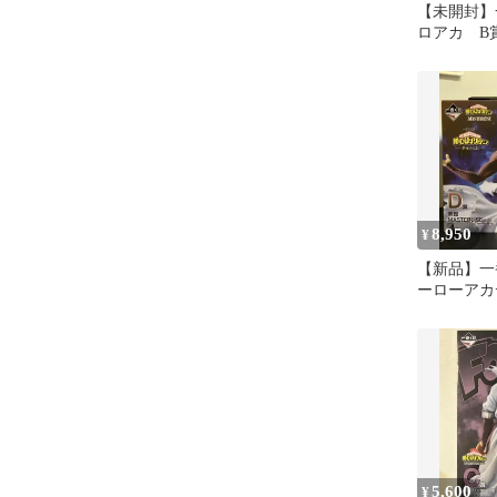
【未開封】
ロアカ B
弔 C賞 
ュア
8,950
¥
【新品】一
ーローアカ
上に D賞 
だび
5,600
¥