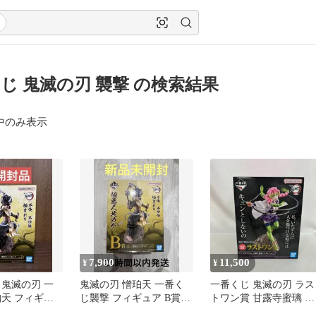
じ 鬼滅の刃 襲撃 の検索結果
中のみ表示
7,900
11,500
¥
¥
 鬼滅の刃 一
鬼滅の刃 憎珀天 一番く
一番くじ 鬼滅の刃 ラス
珀天 フィギュ
じ襲撃 フィギュア B賞
トワン賞 甘露寺蜜璃 ラ
刀鍛冶の里 半天狗 上弦
ストワン ver. フィギュ