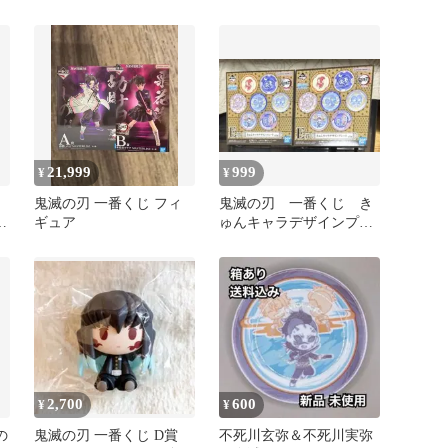
蜜璃
ー 我妻善逸
21,999
999
¥
¥
鬼滅の刃 一番くじ フィ
鬼滅の刃 一番くじ き
ギ
ギュア
ゅんキャラデザインプレ
ート ２種
2,700
600
¥
¥
の
鬼滅の刃 一番くじ D賞
不死川玄弥＆不死川実弥