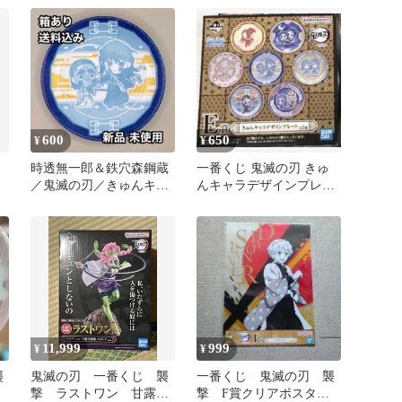
ックアートシート
600
650
¥
¥
時透無一郎＆鉄穴森鋼蔵
一番くじ 鬼滅の刃 きゅ
／鬼滅の刃／きゅんキャ
んキャラデザインプレー
ラ小皿
ト ​竈門炭治郎＆竈門禰豆
子
11,999
999
¥
¥
襲
鬼滅の刃 一番くじ 襲
一番くじ 鬼滅の刃 襲
撃 ラストワン 甘露寺
撃 F賞クリアポスタ