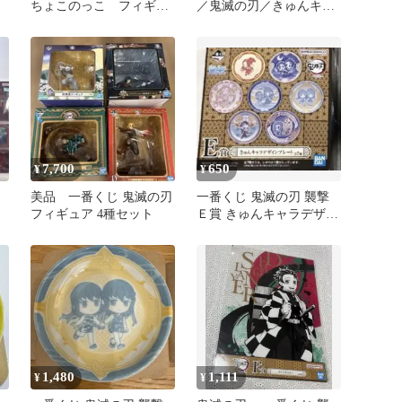
ちょこのっこ フィギュ
／鬼滅の刃／きゅんキャ
ア 無一郎
ラ小皿
7,700
650
¥
¥
美品 一番くじ 鬼滅の刃
一番くじ 鬼滅の刃 襲撃
フィギュア 4種セット
Ｅ賞 きゅんキャラデザイ
ンプレート 不死川実弥
玄弥
1,480
1,111
¥
¥