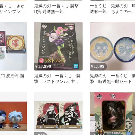
番くじ きゅ
鬼滅の刃 一番くじ 襲撃
一番くじ 鬼滅の刃 
ザインプレー
D賞 時透無一郎
透有一郎 ちょこのっ
禰豆子 / 玉
フィギュア【内袋未開
封】
13,999
1,899
¥
¥
門 炭治郎 禰
鬼滅の刃 一番くじ 襲
鬼滅の刃 一番くじ 
ト
撃 ラストワンver. 甘露
撃 時透無一郎セット
寺蜜璃 フィギュア