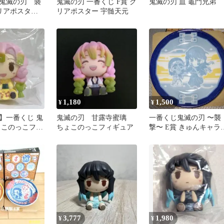
鬼滅の刃 襲
鬼滅の刃 一番くじ F賞 ク
鬼滅の刃 皿 竈門兄弟
リアポスタ
リアポスター 宇髄天元
行冥
1,180
1,500
¥
¥
】一番くじ 鬼
鬼滅の刃 甘露寺蜜璃
一番くじ鬼滅の刃 〜襲
ょこのっこフィ
ちょこのっこフィギュア
撃〜 E賞 きゅんキャラ
露寺蜜璃 幼少
皿 時透無一郎
3,777
1,980
¥
¥