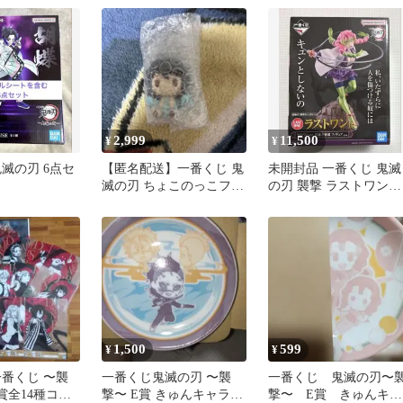
ノ肆
/ 襲撃 BANDAI
2,999
11,500
¥
¥
滅の刃 6点セ
【匿名配送】一番くじ 鬼
未開封品 一番くじ 鬼滅
滅の刃 ちょこのっこフィ
の刃 襲撃 ラストワン賞
ギュア 時透無一郎
甘露寺蜜璃 フィギュア
1,500
599
¥
¥
一番くじ 〜襲
一番くじ鬼滅の刃 〜襲
一番くじ 鬼滅の刃〜
F賞全14種コン
撃〜 E賞 きゅんキャラ小
撃〜 E賞 きゅんキャ