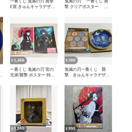
一番くじ 鬼滅の刃 襲撃
鬼滅の刃 一番くじ 襲
E賞 きゅんキャラデザイ
撃 クリアポスター 炭
ンプレート 時透無一
治郎
郎 有一郎
1,466
300
¥
¥
一番くじ 鬼滅の刃 雷の
鬼滅の刃一番くじ 襲
小
兄弟/襲撃 ポスター 時透
撃 きゅんキャラデザイ
無一郎 2点セット
ンプレート Ｅ賞
5,800
999
¥
¥