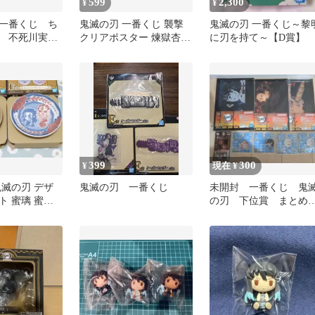
599
2,300
¥
¥
一番くじ ち
鬼滅の刃 一番くじ 襲撃
鬼滅の刃 一番くじ～黎
 不死川実
クリアポスター 煉獄杏寿
に刃を持て～【D賞】
玄弥 3体セ
郎 竈門炭治郎
399
300
¥
現在 ¥
鬼滅の刃 デザ
鬼滅の刃 一番くじ
未開封 一番くじ 鬼
ト 蜜璃 蜜璃&
の刃 下位賞 まとめ
り セット