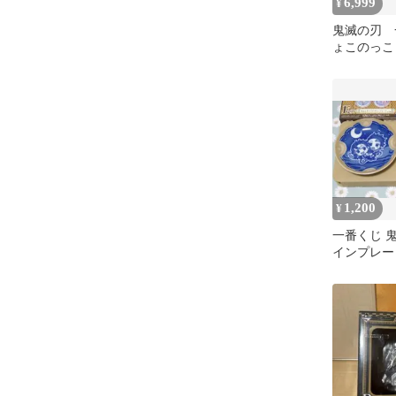
6,999
¥
鬼滅の刃 
ょこのっこ
弥 不死川
ット
1,200
¥
一番くじ 
インプレー
炭治郎