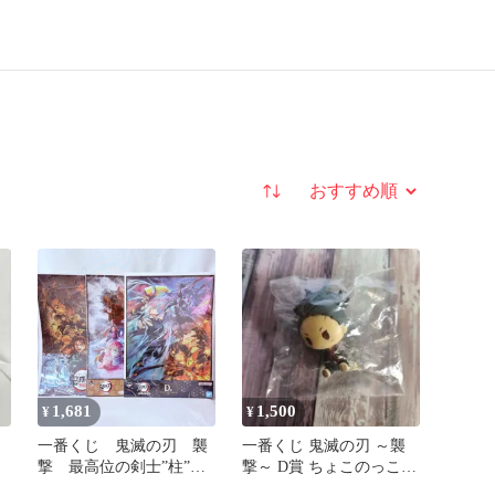
並び替え
1,681
1,500
¥
¥
一番くじ 鬼滅の刃 襲
一番くじ 鬼滅の刃 ～襲
撃 最高位の剣士”柱”
撃～ D賞 ちょこのっこフ
ア
雷の兄弟 ビックメタリ
ィギュア 不死川玄弥