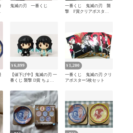
時
鬼滅の刃 一番くじ
一番くじ 鬼滅の刃 襲
こ
撃 F賞クリアポスタ
ー 胡蝶しのぶ
6,899
1,200
¥
¥
襲
【値下げ中】鬼滅の刃 一
一番くじ 鬼滅の刃 クリ
番くじ 襲撃 D賞 ちょこ
アポスター5枚セット
のっこ 時透無一郎 刀鍛
冶