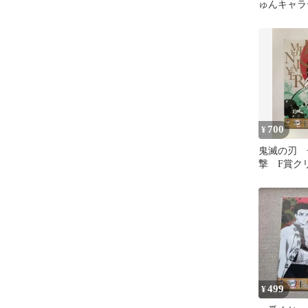
ゅんキャラ
ート ２種
700
¥
鬼滅の刃 
撃 F賞ク
ー 時透無
499
¥