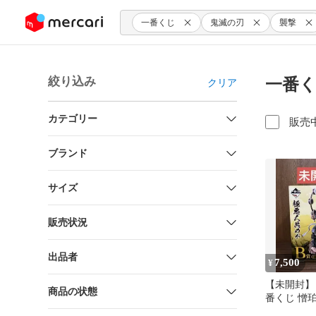
ンツにスキップ
一番くじ
鬼滅の刃
襲撃
絞り込み
一番く
クリア
カテゴリー
販売
ブランド
サイズ
販売状況
出品者
7,500
¥
【未開封】
商品の状態
番くじ 憎
ア