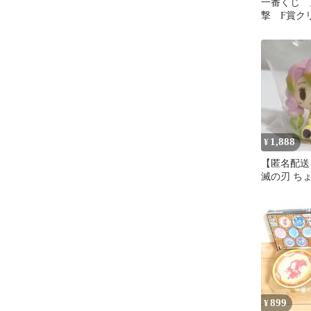
一番くじ 
撃 F賞ク
ー 悲鳴嶋
1,888
¥
【匿名配送
滅の刃 ち
ギュア 甘
期
899
¥