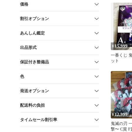
価格
割引オプション
あんしん鑑定
15,999
¥
出品形式
一番くじ 鬼
ット
保証付き整備品
色
発送オプション
配送料の負担
12,999
¥
タイムセール割引率
鬼滅の刃 
撃〜 C賞 