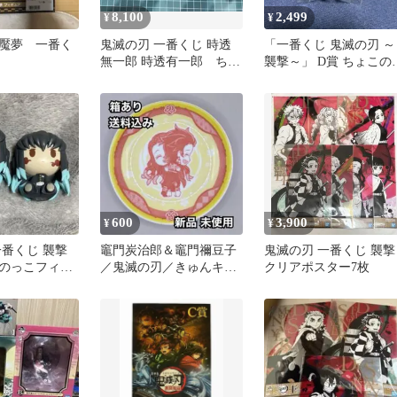
8,100
2,499
¥
¥
魘夢 一番く
鬼滅の刃 一番くじ 時透
「一番くじ 鬼滅の刃 ～
無一郎 時透有一郎 ちょ
襲撃～」 D賞 ちょこの
このっこフィギュア セ
こフィギュア 時透有一
ット
600
3,900
¥
¥
一番くじ 襲撃
竈門炭治郎＆竈門禰豆子
鬼滅の刃 一番くじ 襲撃
このっこフィギ
／鬼滅の刃／きゅんキャ
クリアポスター7枚
無一郎
ラ小皿