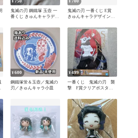
750
700
¥
¥
明
鬼滅の刃 鋼鐵塚 玉壺 一
鬼滅の刃 一番くじ E賞
番くじ きゅんキャラデザ
きゅんキャラデザインプ
インプレート 小皿
レート 2種
600
499
¥
¥
滅
鋼鐵塚蛍＆玉壺／鬼滅の
一番くじ 鬼滅の刃 襲
売
刃／きゅんキャラ小皿
撃 F賞クリアポスタ
ー 嘴平伊之助