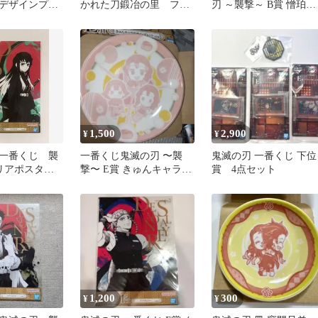
デザインプレ
かれた刀鍛冶の里 フィ
刃 ～襲撃～ B賞 憎珀天
ギュア4体セット
フィギュア 314 Demon
Slayer
1,500
2,900
¥
¥
一番くじ 襲
一番くじ鬼滅の刃 〜襲
鬼滅の刃 一番くじ 下位
リアポスタ
撃〜 E賞 きゅんキャラ小
賞 4点セット
一郎
皿 甘露寺蜜璃
1,200
300
¥
¥