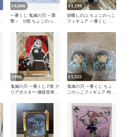
6,666
1,199
¥
¥
一番くじ 鬼滅の刃 ～襲
胡蝶しのぶ ちょこのっこ
っ
撃～ D賞 ちょこのっこ
フィギュア 一番くじ 鬼
郎
フィギュア 時透 無一
滅の刃
郎 有一郎
899
5,555
¥
¥
鬼滅の刃 一番くじ F賞 ク
鬼滅の刃 一番くじ ちょ
リアポスター 煉獄杏寿郎
このっこフィギュア 時透
未開封
無一郎