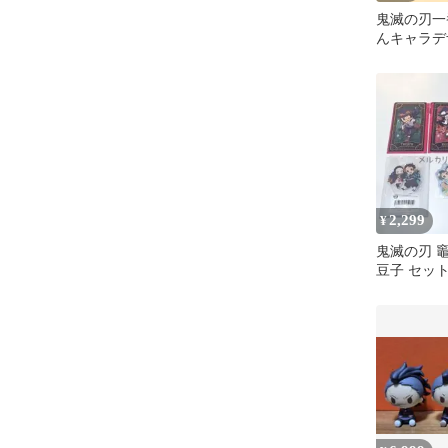
鬼滅の刃一
んキャラデ
ト 炭治郎&
壺&鋼鎧塚
2,299
¥
鬼滅の刃 竈
豆子 セッ