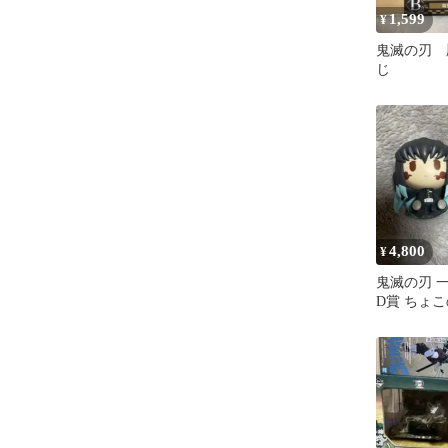
1,599
¥
鬼滅の刃 
じ
4,800
¥
鬼滅の刃 
D賞 ちょ
ュア 時透