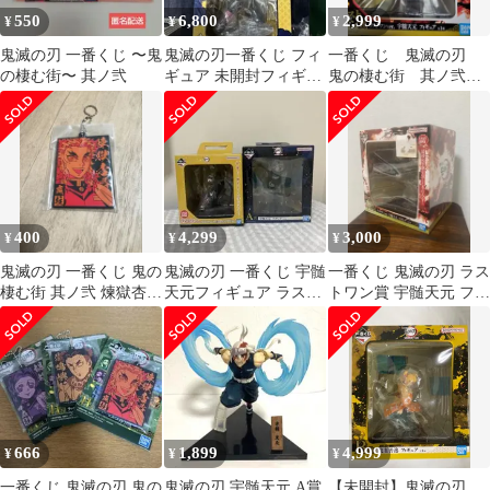
550
6,800
2,999
¥
¥
¥
鬼滅の刃 一番くじ 〜鬼
鬼滅の刃一番くじ フィ
一番くじ 鬼滅の刃
の棲む街〜 其ノ弐
ギュア 未開封フィギュ
鬼の棲む街 其ノ弐
ア2点
ラストワン賞
400
4,299
3,000
¥
¥
¥
鬼滅の刃 一番くじ 鬼の
鬼滅の刃 一番くじ 宇髄
一番くじ 鬼滅の刃 ラス
棲む街 其ノ弐 煉獄杏寿
天元フィギュア ラスト
トワン賞 宇髄天元 フィ
郎 ラバーマスコット
ワンとA賞
ギュア
666
1,899
4,999
¥
¥
¥
一番くじ 鬼滅の刃 鬼の
鬼滅の刃 宇髄天元 A賞
【未開封】鬼滅の刃