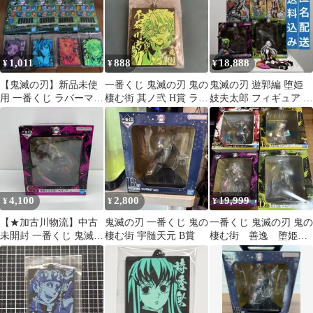
1,011
888
18,888
¥
¥
¥
【鬼滅の刃】新品未使
一番くじ 鬼滅の刃 鬼の
鬼滅の刃 遊郭編 堕姫
用 一番くじ ラバーマス
棲む街 其ノ弐 H賞 ラバ
妓夫太郎 フィギュア ま
コット 4種
ーマスコット 不死川実
とめ売り セット 一番く
弥
じ
4,100
2,800
19,999
¥
¥
¥
【★加古川物流】中古
鬼滅の刃 一番くじ 鬼の
一番くじ 鬼滅の刃 鬼の
未開封 一番くじ 鬼滅の
棲む街 宇髄天元 B賞
棲む街 善逸 堕姫
刃 鬼の棲む街 其ノ弐 C
妓夫太郎 ラストワン
賞 堕姫(完全体) フィギ
ュア**【701】