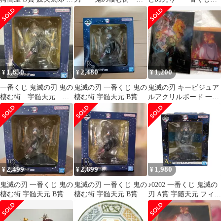
ィギュア 2体
其ノ弐 D賞 妓夫太
賞 炭治郎 鬼の棲む
郎 フィギュア 未開
街
封品
1,850
2,480
1,200
¥
¥
¥
一番くじ 鬼滅の刃 鬼の
鬼滅の刃 一番くじ 鬼の
鬼滅の刃 キービジュア
棲む街 宇髄天元 B
棲む街 宇髄天元 B賞
ルアクリルボード 一番
賞
くじ アクリルビジュア
ルボード 煉獄
2,499
2,699
1,980
¥
¥
¥
鬼滅の刃 一番くじ 鬼の
鬼滅の刃 一番くじ 鬼の
♪0202 一番くじ 鬼滅の
棲む街 宇髄天元 B賞
棲む街 宇髄天元 B賞
刃 A賞 宇随天元 フィギ
ュア 鬼の棲む街 其ノ弐
未使用 未開封