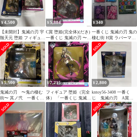
4,500
5,884
340
¥
¥
¥
【未開封】鬼滅の刃 宇
C賞 堕姫(完全体)(だき)
一番くじ 鬼滅の刃 鬼の
髄天元 堕姫 フィギュア
一番くじ 鬼滅の刃 〜鬼
棲む街 H賞 ラバーマス
2個セット
の棲む街〜 其ノ弐 フィ
コット 4種セット
ギュア プライズ バンダ
イスピリッツ
5,500
7,215
2,800
¥
¥
¥
鬼滅の刃 〜鬼の棲む
フィギュア 堕姫（完全
kntoy56-3408 一番く
街〜 其ノ弐 一番く
体） 「一番くじ 鬼滅の
じ 鬼滅の刃 A賞
じ B賞 我妻
刃 ～鬼の棲む街～ 其ノ
宇髄天元
善逸 フィギュア
弐」 C賞 フィギュア
【10日以内発送】