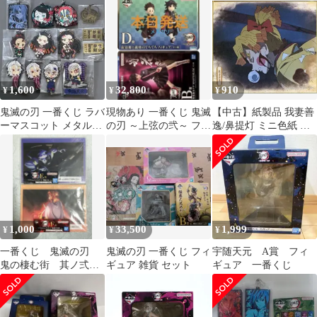
1,600
32,800
910
¥
¥
¥
鬼滅の刃 一番くじ ラバ
現物あり 一番くじ 鬼滅
【中古】紙製品 我妻善
ーマスコット メタルチ
の刃 ～上弦の弐～ フィ
逸/鼻提灯 ミニ色紙 色
ャーム他13点セット
ギュア
コレ 「一番くじ 鬼滅の
刃 ～鬼の棲む街～ 其ノ
弐」 I賞
1,000
33,500
1,999
¥
¥
¥
一番くじ 鬼滅の刃
鬼滅の刃 一番くじ フィ
宇随天元 A賞 フィ
鬼の棲む街 其ノ弍
ギュア 雑貨 セット
ギュア 一番くじ
宇髄天元 煉獄杏寿
郎 アクリルボード