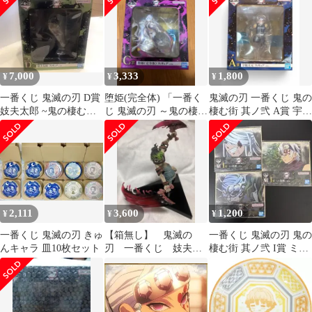
滅の刃 ～鬼の棲む街～
其ノ弐」 G賞
7,000
3,333
1,800
¥
¥
¥
一番くじ 鬼滅の刃 D賞
堕姫(完全体) 「一番く
鬼滅の刃 一番くじ 鬼の
妓夫太郎 ~鬼の棲む街~
じ 鬼滅の刃 ～鬼の棲む
棲む街 其ノ弐 A賞 宇髄
フィギュア 未開封
街～ 其ノ弐」 C賞 フィ
天元 フィギュア 内袋未
⓺
ギュア
開封
2,111
3,600
1,200
¥
¥
¥
一番くじ 鬼滅の刃 きゅ
【箱無し】 鬼滅の
一番くじ 鬼滅の刃 鬼の
んキャラ 皿10枚セット
刃 一番くじ 妓夫太
棲む街 其ノ弐 I賞 ミニ
郎 フィギュア
色紙 宇髄天元 3枚セッ
ト