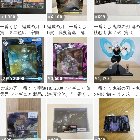
1,300
6,100
699
¥
¥
¥
一番くじ 鬼滅の刃 I
鬼滅の刃 一番くじ
一番くじ 鬼滅の刃 鬼の
賞 ミニ色紙 宇髄天
B賞 我妻善逸 鬼の
棲む街 其ノ弐 I賞 ミニ
元 2枚セット
棲む街 其ノ弐
色紙 宇髄天元 2枚セッ
ト
2,000
3,600
1,870
現在 ¥
¥
¥
鬼滅の刃 一番くじ 宇随
H872830フィギュア 堕
一番くじ 鬼滅の刃 ～鬼
天元 フィギュア 新品未
姫(完全体) 「一番くじ
の棲む街～ 其ノ弐 A
開封
鬼滅の刃 ～鬼の棲む街
賞 宇髄天元 フィギュア
～ 其ノ弐」 C賞