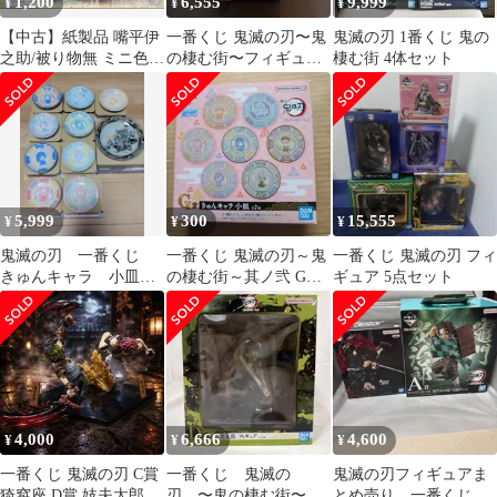
1,200
6,555
9,999
¥
¥
¥
【中古】紙製品 嘴平伊
一番くじ 鬼滅の刃〜鬼
鬼滅の刃 1番くじ 鬼の
之助/被り物無 ミニ色紙
の棲む街〜フィギュア
棲む街 4体セット
色コレ 「一番くじ 鬼滅
C&D賞 セット
の刃 ～鬼の棲む街～ 其
ノ弐」 I賞
5,999
300
15,555
¥
¥
¥
鬼滅の刃 一番くじ
一番くじ 鬼滅の刃～鬼
一番くじ 鬼滅の刃 フィ
きゅんキャラ 小皿
の棲む街～其ノ弐 G賞
ギュア 5点セット
まとめ売り
小皿 伊之助
4,000
6,666
4,600
¥
¥
¥
一番くじ 鬼滅の刃 C賞
一番くじ 鬼滅の
鬼滅の刃フィギュアま
猗窩座 D賞 妓夫太郎 フ
刃 〜鬼の棲む街〜
とめ売り 一番くじA