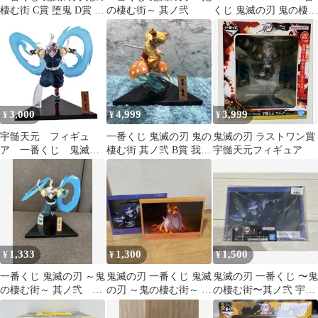
棲む街 C賞 堕鬼 D賞 妓
の棲む街～ 其ノ弐
くじ 鬼滅の刃 鬼の棲む
夫太郎 フィギュア 鬼
街 其ノ弐 A賞 宇髄天元
フィギュア
3,000
4,999
3,999
¥
¥
¥
宇髄天元 フィギュ
一番くじ 鬼滅の刃 鬼の
鬼滅の刃 ラストワン賞
ア 一番くじ 鬼滅の
棲む街 其ノ弐 B賞 我妻
宇髄天元フィギュア
刃 鬼の棲む街 其ノ
善逸 フィギュア
弐 未開封 未使用
1,333
1,300
1,500
¥
¥
¥
一番くじ 鬼滅の刃 ～鬼
鬼滅の刃 一番くじ 鬼滅
鬼滅の刃 一番くじ 〜鬼
の棲む街～ 其ノ弐 A
の刃 ～鬼の棲む街～ 其
の棲む街〜其ノ弐 宇髄
賞 宇髄天元 フィギュ
ノ弐F賞E賞煉獄 宇髄
天元 嘴平伊之助 堕姫
ア 箱なし
値下げ済み