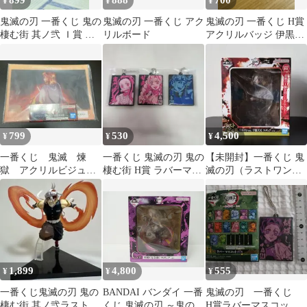
899
888
700
¥
¥
¥
鬼滅の刃 一番くじ 鬼の
鬼滅の刃 一番くじ アク
鬼滅の刃 一番くじ H賞
棲む街 其ノ弐 Ｉ賞 ミ
リルボード
アクリルバッジ 伊黒小
ニ色紙 我妻善逸
芭内
799
530
4,500
¥
¥
¥
一番くじ 鬼滅 煉
一番くじ 鬼滅の刃 鬼の
【未開封】一番くじ 鬼
獄 アクリルビジュア
棲む街 H賞 ラバーマス
滅の刃（ラストワン
ルボード
コット 3種セット
賞）宇髄天元 フィギュ
ア
1,899
4,800
555
¥
¥
¥
一番くじ鬼滅の刃 鬼の
BANDAI バンダイ 一番
鬼滅の刃 一番くじ
棲む街 其ノ弐ラストワ
くじ 鬼滅の刃 ～鬼の棲
H賞ラバーマスコッ