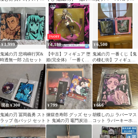
ン賞 ラストワンver. 宇
む街～ 其ノ弐 C賞 堕姫
ト 胡蝶しのぶ
髄天元
(完全体) フィギュア 中
古 [MB-7841]
5%OFF
1,999
4,180
6,500
¥
¥
¥
鬼滅の刃 悲鳴嶼行冥&
【中古】フィギュア 堕
鬼滅の刃 一番くじ【鬼
時透無一郎 2点セット
姫(完全体) 「一番くじ
の棲む街】フィギュア2
鬼滅の刃 ～鬼の棲む街
体
～ 其ノ弐」 C賞 フィギ
ュア
300
799
666
現在 ¥
¥
¥
鬼滅の刃 冨岡義勇 スト
煉獄杏寿郎 グッズ セッ
胡蝶しのぶ ラバーマス
ラップ 缶バッジ セット
ト 鬼滅の刃 竈門炭治郎
コット ラバーキーホル
無限列車編
ダー