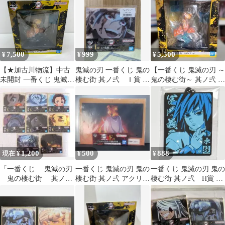
7,500
999
5,500
¥
¥
¥
【★加古川物流】中古
鬼滅の刃 一番くじ 鬼の
【一番くじ 鬼滅の刃 ～
未開封 一番くじ 鬼滅の
棲む街 其ノ弐 Ｉ賞 ミ
鬼の棲む街～ 其ノ弐 B
刃 鬼の棲む街 其ノ弐 B
ニ色紙 宇髄天元
賞 我妻善逸 フィギュ
賞 我妻善逸 フィギュア
ア】
**【701】
1,200
500
888
現在 ¥
¥
¥
「一番くじ 鬼滅の刃
一番くじ 鬼滅の刃 鬼の
一番くじ 鬼滅の刃 鬼の
鬼の棲む街 其ノ
棲む街 其ノ弐 アクリル
棲む街 其ノ弐 H賞 ラ
弐」 I賞 ミニ色紙
ビジュアルボード 煉獄
バーマスコット 冨岡
色コレ セット
杏寿郎
義勇