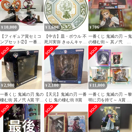
10,000
1,600
706
¥
¥
¥
【フィギュア賞セミコ
【中古】皿・ボウル 不
一番くじ 鬼滅の刃 ～鬼
ンプセット②】一番く
死川実弥 きゅんキャラ
の棲む街～ 其ノ弐 ア
じ 鬼滅の刃～鬼の棲む
小皿 「一番くじ 鬼滅の
クリルビジュアルボー
街～4体まとめ売り
刃 ～鬼の棲む街～ 其ノ
ド 煉獄杏寿郎
弐」 G賞
2,980
2,180
11,000
¥
¥
¥
一番くじ 鬼滅の刃 鬼の
【天元】鬼滅の刃 一番
一番くじ 鬼滅の刃 ～黎
棲む街 其ノ弐 A賞 宇髄
くじ 鬼の棲む街 B賞
明に刃を持て～ A賞 B
天元 フィギュア 未開封
賞 D賞 ～鬼殺の志 弐～
C賞 4点セット