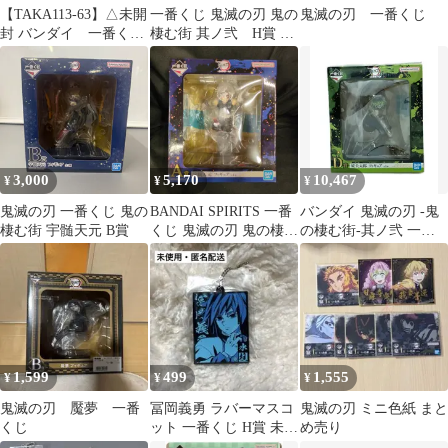
【TAKA113-63】△未開
一番くじ 鬼滅の刃 鬼の
鬼滅の刃 一番くじ
封 バンダイ 一番く
棲む街 其ノ弐 H賞 ラ
じ 鬼滅の刃～鬼の棲
バーマスコット 煉獄
む街～其ノ弐 I賞ミニ
杏寿郎
色紙 猗窩座
3,000
5,170
10,467
¥
¥
¥
鬼滅の刃 一番くじ 鬼の
BANDAI SPIRITS 一番
バンダイ 鬼滅の刃 -鬼
棲む街 宇髄天元 B賞
くじ 鬼滅の刃 鬼の棲む
の棲む街-其ノ弐 一番
街 其ノ弐 A賞 宇髄天元
くじ D賞 妓夫太郎 フィ
フィギュア
ギュア
1,599
499
1,555
¥
¥
¥
鬼滅の刃 魘夢 一番
冨岡義勇 ラバーマスコ
鬼滅の刃 ミニ色紙 まと
くじ
ット 一番くじ H賞 未使
め売り
用・匿名配送