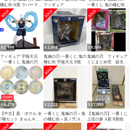
棲む街 H賞 ラバーマス
フィギュア
一番くじ 鬼の棲む街 其
コット 3種セット
ノ弐 B賞 我妻善逸フィ
ギュア
2,400
2,498
9,990
¥
¥
¥
フィギュア 宇髄天元
鬼滅の刃 一番くじ 鬼の
鬼滅の刃 フィギュア
「一番くじ 鬼滅の刃 ～
棲む街 宇髄天元 B賞
くじまとめ売 妓夫太
鬼の棲む街～ 其ノ弐」
郎 宇随天元 堕姫３
A賞
セット未使用未開封
5%OFF
6,270
2,222
17,999
¥
¥
¥
【中古】皿・ボウル 全
一番くじ 鬼滅の刃～鬼
【鬼滅の刃】一番くじ
7種セット きゅんキャ
の棲む街～其ノ弐 A賞
上弦の参 A賞 B賞他
ラ 小皿 「一番くじ 鬼
宇髄天元 フィギュア