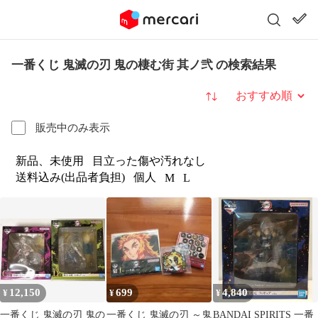
一番くじ 鬼滅の刃 鬼の棲む街 其ノ弐 の検索結果
並び替え
販売中のみ表示
新品、未使用
目立った傷や汚れなし
送料込み(出品者負担)
個人
M
L
12,150
699
4,840
¥
¥
¥
一番くじ 鬼滅の刃 鬼の
一番くじ 鬼滅の刃 ～鬼
BANDAI SPIRITS 一番