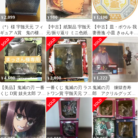
2,099
980
1,100
¥
¥
¥
（*）様 宇髄天元 フィ
【中古】紙製品 宇髄天
【中古】皿・ボウル 我
ギュア A賞 鬼の棲む
元/振り返り ミニ色紙
妻善逸 小皿 きゅんキャ
街 鬼滅の刃 一番く
色コレ 「一番くじ 鬼滅
ラいらすとれーしょん
じ 未開封
の刃 ～鬼の棲む街～ 其
ず 「一番くじ 鬼滅の刃
ノ弐」 I賞
～鬼の棲む街～ 其ノ
弐」 G賞
4,600
2,000
1,222
¥
¥
¥
【美品】鬼滅の刃 一番
一番くじ 鬼滅の刃 ラス
鬼滅の刃 煉獄杏寿
くじ D賞 妓夫太郎 フィ
トワン賞 宇髄天元 フィ
郎 アクリルグッズ 2
ギュア
ギュア 新品未開封
点セット