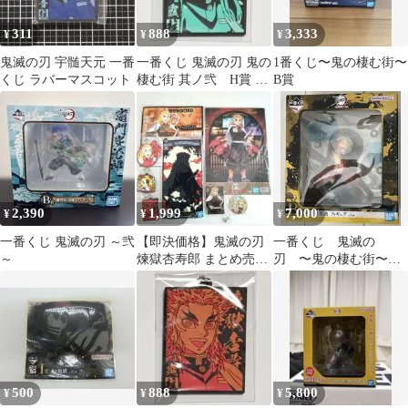
311
888
3,333
¥
¥
¥
鬼滅の刃 宇髄天元 一番
一番くじ 鬼滅の刃 鬼の
1番くじ〜鬼の棲む街〜
くじ ラバーマスコット
棲む街 其ノ弐 H賞 ラ
B賞
バーマスコット 時透
無一郎
2,390
1,999
7,000
¥
¥
¥
一番くじ 鬼滅の刃 ～弐
【即決価格】鬼滅の刃
一番くじ 鬼滅の
～
煉獄杏寿郎 まとめ売り
刃 〜鬼の棲む街〜其
一番くじ 無限列車
ノ弍 B賞 我妻善
逸 フィギュア おま
け付き
500
888
5,800
¥
¥
¥