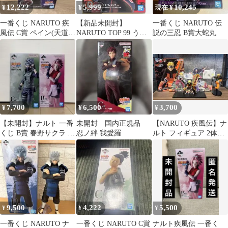
12,222
5,999
10,245
¥
¥
現在 ¥
一番くじ NARUTO 疾
【新品未開封】
一番くじ NARUTO 伝
風伝 C賞 ペイン(天道)
NARUTO TOP 99 うち
説の三忍 B賞大蛇丸
MASTERLISE
はイタチ フィギュア
一番くじ
7,700
6,500
3,700
¥
¥
¥
【未開封】ナルト 一番
未開封 国内正規品
【NARUTO 疾風伝】ナ
くじ B賞 春野サクラ C
忍ノ絆 我愛羅
ルト フィギュア 2体セ
賞 はたけカカシ フィギ
ット
ュア
9,500
4,222
5,500
¥
¥
¥
一番くじ NARUTO ナ
一番くじ NARUTO C賞
ナルト疾風伝 一番く