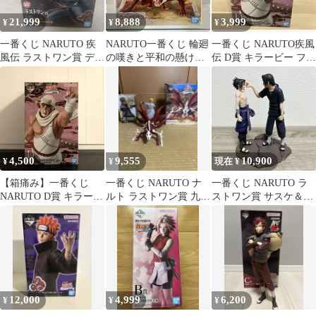
21,999
8,888
3,999
¥
¥
¥
一番くじ NARUTO 疾
NARUTO一番くじ 輪廻
一番くじ NARUTO疾風
風伝 ラストワン賞 デイ
の嘆きと平和の懸け橋
伝 D賞 キラービー フィ
ダラ MASTERLISE
ラストワン賞 フィギュ
ギュア
ア
4,500
9,555
10,900
¥
¥
現在 ¥
【箱痛み】一番くじ
一番くじ NARUTO ナ
一番くじ NARUTO ラ
NARUTO D賞 キラービ
ルト ラストワン賞 九喇
ストワン賞 サスケ＆イ
ー MASTERLISE
嘛 フィギュアミナトフ
タチ フィギュア
ィギュア
12,000
4,999
6,200
¥
¥
¥