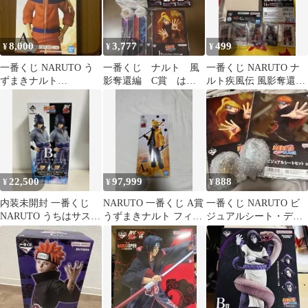
8,000
3,777
499
¥
¥
¥
一番くじ NARUTO う
一番くじ ナルト 風
一番くじ NARUTO ナ
ずまきナルト
影奪還編 C賞 はた
ルト疾風伝 風影奪還編
MASTERLISE A賞
けカカシ＋下位賞
G賞1個+H賞 5個
22,500
97,999
888
¥
¥
¥
内装未開封 一番くじ
NARUTO 一番くじ A賞
一番くじ NARUTO ビ
NARUTO うちはサスケ
うずまきナルト フィギ
ジュアルシート・デス
フィギュア 通常瞳ver.
ュア
クトップフィギュアセ
ット