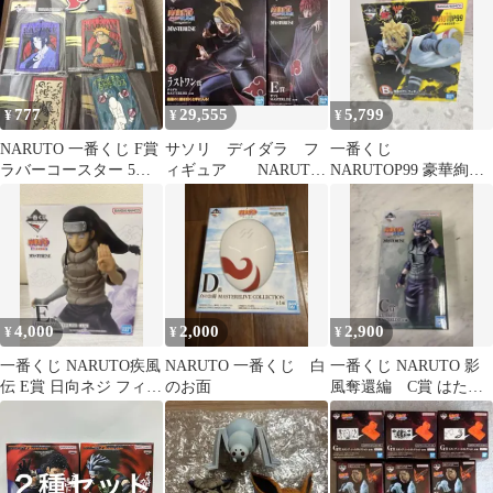
777
29,555
5,799
¥
¥
¥
NARUTO 一番くじ F賞
サソリ デイダラ フ
一番くじ
ラバーコースター 5種
ィギュア NARUTO
NARUTOP99 豪華絢爛
セット
ナルト 一番くじ E
忍絵巻 Ｂ賞 波風ミナト
賞 ラストワン
4,000
2,000
2,900
¥
¥
¥
一番くじ NARUTO疾風
NARUTO 一番くじ 白
一番くじ NARUTO 影
伝 E賞 日向ネジ フィギ
のお面
風奪還編 C賞 はたけ
ュア
カカシ フィギュア 未
開封