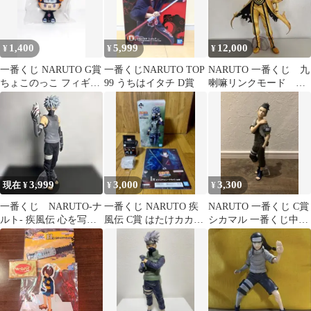
1,400
5,999
12,000
¥
¥
¥
一番くじ NARUTO G賞
一番くじNARUTO TOP
NARUTO 一番くじ 九
ちょこのっこ フィギュ
99 うちはイタチ D賞
喇嘛リンクモード ナ
ア ペイン天道 暁 ナル
ルトフィギュア
ト
3,999
3,000
3,300
現在 ¥
¥
¥
一番くじ NARUTO-ナ
一番くじ NARUTO 疾
NARUTO 一番くじ C賞
ルト- 疾風伝 心を写す
風伝 C賞 はたけカカシ
シカマル 一番くじ中忍
赤き瞳 カカシ 暗
フィギュア
試験 フィギュア 箱無し
部 D賞