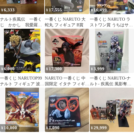
6,333
17,555
16,499
¥
¥
¥
ナルト疾風伝 一番く
一番くじ NARUTO 大
一番くじ NARUTO ラ
じ かかし 我愛羅
蛇丸 フィギュア B賞
ストワン賞 うちはサス
セット販売
ケ＆うちはイタチ フィ
ギュア
6,000
17,300
3,999
¥
¥
¥
一番くじ NARUTOP99
NARUTO 一番くじ 中
一番くじ NARUTO-ナ
ナルト フィギュア 波風
国限定 イタチ フィギュ
ルト- 疾風伝 風影奪還
ミナト
ア D賞
編 C賞 はたけカカシ
10,000
1,090
29,999
¥
¥
¥