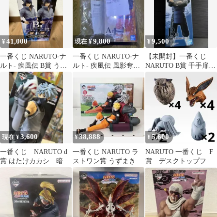
41,000
9,800
9,500
¥
現在 ¥
¥
一番くじ NARUTO-ナ
一番くじ NARUTO-ナ
【未開封】一番くじ
ルト- 疾風伝 B賞 うち
ルト- 疾風伝 風影奪還
NARUTO B賞 千手扉間
はサスケ 写輪眼 輪廻
編A賞うずまきナルト
フィギュア
眼
3,600
38,888
5,600
現在 ¥
¥
¥
一番くじ NARUTO d
一番くじ NARUTO ラ
NARUTO 一番くじ F
賞 はたけカカシ 暗
ストワン賞 うずまきナ
賞 デスクトップフィ
部 フィギュア
ルト＆自来也 フィギュ
ギュア コンプリート
ア