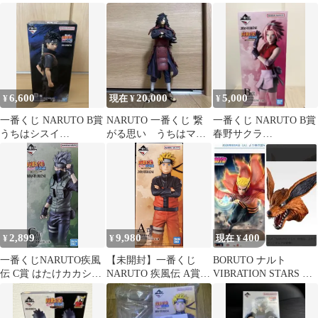
賞 白のお面
ギュア E賞
6,600
20,000
5,000
¥
現在 ¥
¥
一番くじ NARUTO B賞
NARUTO 一番くじ 繋
一番くじ NARUTO B賞
うちはシスイ
がる思い うちはマダ
春野サクラ
MASTERLISE
ラ ラストワン 国内
MASTERLISE フィギュ
正規品
ア
2,899
9,980
400
¥
¥
現在 ¥
一番くじNARUTO疾風
【未開封】一番くじ
BORUTO ナルト
伝 C賞 はたけカカシ
NARUTO 疾風伝 A賞
VIBRATION STARS 一
MASTERLISE
うずまきナルト フィギ
番くじ F賞 フィギュア
ュア