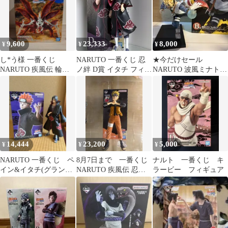
9,600
23,333
8,000
¥
¥
¥
し*う様 一番くじ
NARUTO 一番くじ 忍
★今だけセール
NARUTO 疾風伝 輪廻
ノ絆 D賞 イタチ フィギ
NARUTO 波風ミナト
と嘆きと平和の懸け橋
ュア
フィギュア 一番くじ 送
ラストワン
料無料
14,444
23,200
5,000
¥
¥
¥
NARUTO 一番くじ ペ
8月7日まで 一番くじ
ナルト 一番くじ キ
イン&イタチ(グランデ
NARUTO 疾風伝 忍ノ
ラービー フィギュア
ィスタ)
絆 A賞 うずまきナルト