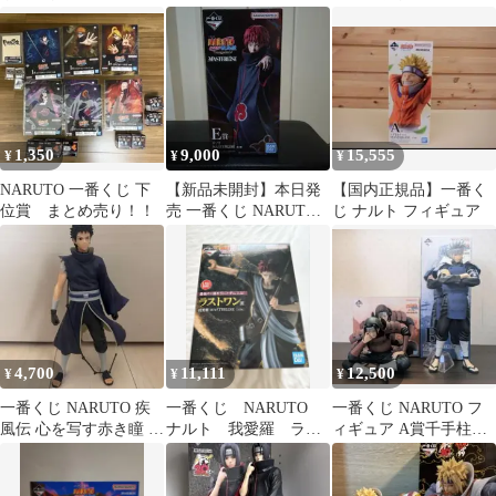
C賞 はたけカカシ
賞 うずまきナルト
賞千手柱間
（写輪眼ver.）
1,350
9,000
15,555
¥
¥
¥
NARUTO 一番くじ 下
【新品未開封】本日発
【国内正規品】一番く
位賞 まとめ売り！！
売 一番くじ NARUTO-
じ ナルト フィギュア
ナルト- E賞 サソリ
4,700
11,111
12,500
¥
¥
¥
一番くじ NARUTO 疾
一番くじ NARUTO
一番くじ NARUTO フ
風伝 心を写す赤き瞳 う
ナルト 我愛羅 ラス
ィギュア A賞千手柱間
ちはオビト フィギュア
トワン賞
B賞千手扉間 セット