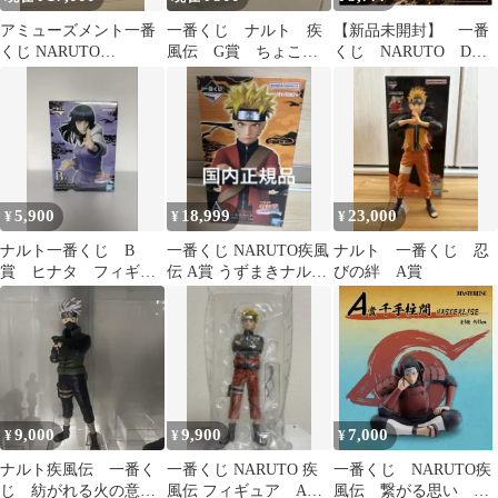
アミューズメント一番
一番くじ ナルト 疾
【新品未開封】 一番
くじ NARUTO
風伝 G賞 ちょこの
くじ NARUTO D
DIORAMATIC うちはイ
っこ フィギュア ペイ
賞 我愛羅 風影
タチ A賞
ン NARUTO
MASTERLISE
5,900
18,999
23,000
¥
¥
¥
ナルト一番くじ B
一番くじ NARUTO疾風
ナルト 一番くじ 忍
賞 ヒナタ フィギュ
伝 A賞 うずまきナルト
びの絆 A賞
ア
仙人モード
9,000
9,900
7,000
¥
¥
¥
ナルト疾風伝 一番く
一番くじ NARUTO 疾
一番くじ NARUTO疾
じ 紡がれる火の意志
風伝 フィギュア A
風伝 繋がる思い A