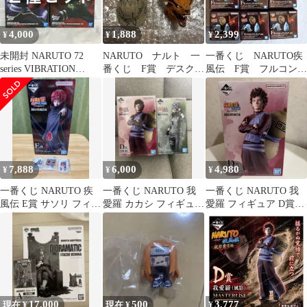
4,000
1,888
2,399
¥
¥
¥
未開封 NARUTO 72
NARUTO ナルト 一
一番くじ NARUTO疾
series VIBRATION
番くじ F賞 デスクト
風伝 F賞 フルコン
STARS フィギュア カ
ップフィギュア 3種
プ G賞フルコンプま
カシ オビト 2種セット
セミコンプ
とめ売り
LF8308 f101
7,888
6,000
4,980
¥
¥
¥
一番くじ NARUTO 疾
一番くじ NARUTO 我
一番くじ NARUTO 我
風伝 E賞 サソリ フィギ
愛羅 カカシ フィギュア
愛羅 フィギュア D賞
ュア
セット
MASTERLISE
17,000
500
3,777
現在 ¥
現在 ¥
¥