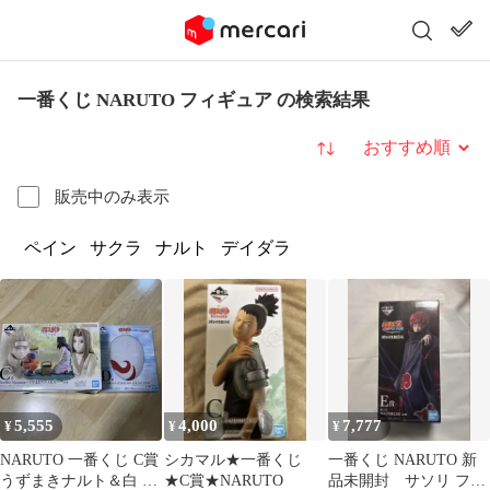
一番くじ NARUTO フィギュア の検索結果
並び替え
販売中のみ表示
ペイン
サクラ
ナルト
デイダラ
5,555
4,000
7,777
¥
¥
¥
NARUTO 一番くじ C賞
シカマル★一番くじ
一番くじ NARUTO 新
うずまきナルト＆白 D
★C賞★NARUTO
品未開封 サソリ フィ