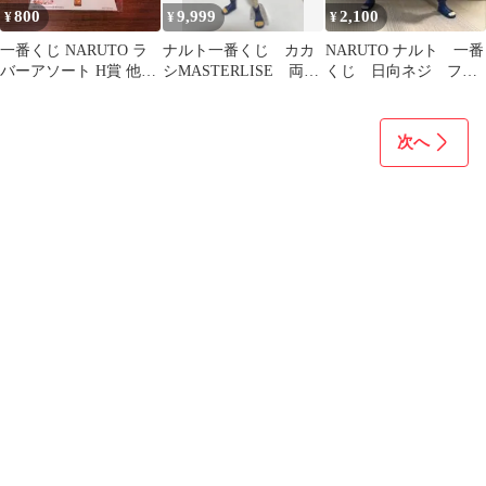
800
9,999
2,100
¥
¥
¥
一番くじ NARUTO ラ
ナルト一番くじ カカ
NARUTO ナルト 一番
バーアソート H賞 他2
シMASTERLISE 両目
くじ 日向ネジ フィ
点
写輪眼
ギュア
次へ