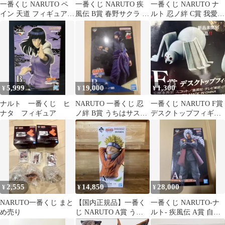
一番くじ NARUTO ペ
一番くじ NARUTO 疾
一番くじ NARUTO ナ
イン 天道 フィギュア C
風伝 B賞 春野サクラ フ
ルト 忍ノ絆 C賞 我愛羅
賞 新品未開封
ィギュア
MASTERLISE
5,999
19,000
1,300
¥
¥
¥
ナルト 一番くじ ヒ
NARUTO 一番くじ 忍
一番くじ NARUTO F賞
ナタ フィギュア
ノ絆 B賞 うちはサスケ
デスクトップフィギュ
フィギュア
ア 起爆粘土 蜘蛛
2,555
14,850
28,000
¥
¥
¥
NARUTO一番くじ まと
【国内正規品】一番く
一番くじ NARUTO-ナ
め売り
じ NARUTO A賞 うず
ルト- 疾風伝 A賞 自来
まきナルト フィギュ
也 MASTERLISE