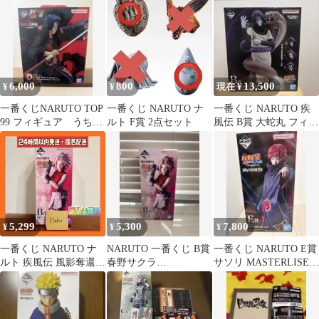
ア 波の国
6,000
800
13,500
¥
¥
現在 ¥
一番くじNARUTO TOP
一番くじ NARUTO ナ
一番くじ NARUTO 疾
99 フィギュア うちは
ルト F賞 2点セット
風伝 B賞 大蛇丸 フィギ
イタチ
ュア
5,299
5,300
7,800
¥
¥
¥
一番くじ NARUTO ナ
NARUTO 一番くじ B賞
一番くじ NARUTO E賞
ルト 疾風伝 風影奪還編
春野サクラ
サソリ MASTERLISE
B賞 春野サクラ
MASTERLISE
フィギュア