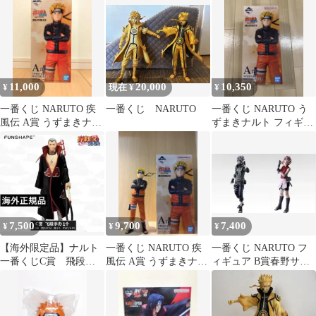
ュア
ちはシスイ
11,000
20,000
10,350
¥
現在 ¥
¥
一番くじ NARUTO 疾
一番くじ NARUTO
一番くじ NARUTO う
風伝 A賞 うずまきナル
ずまきナルト フィギュ
ト フィギュア
ア A賞 MASTERLISE
7,500
9,700
7,400
¥
¥
¥
【海外限定品】ナルト
一番くじ NARUTO 疾
一番くじ NARUTO フ
一番くじC賞 飛段
風伝 A賞 うずまきナル
ィギュア B賞春野サク
暁 フィギュア
ト フィギュア 風影奪
ラ C賞はたけカカシ
還編