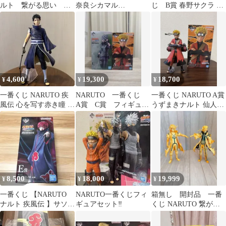
ルト 繋がる思い B
奈良シカマル
じ B賞 春野サクラ フ
賞 千手扉間 二代目火
MASTERLISE
ィギュア 未開封
影
4,600
19,300
18,700
¥
¥
¥
一番くじ NARUTO 疾
NARUTO 一番くじ
一番くじ NARUTO A賞
風伝 心を写す赤き瞳 う
A賞 C賞 フィギュ
うずまきナルト 仙人モ
ちはオビト フィギュア
ア セット
ード
8,500
18,000
19,999
¥
¥
¥
一番くじ 【NARUTO
NARUTO一番くじフィ
箱無し 開封品 一番
ナルト 疾風伝 】サソリ
ギュアセット‼️
くじ NARUTO 繋がる
フィギュア
思い ナルト ミナト