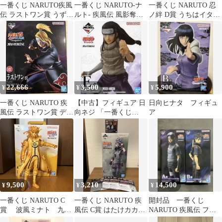
一番くじ NARUTO疾風
一番くじ NARUTO-ナ
一番くじ NARUTO 忍
伝 ラストワン賞 うずま
ルト- 疾風伝 風影奪還
ノ絆 D賞 うちはイタチ
きナルト
編 F賞 2点セット
フィギュア
22,666
3,500
5,900
¥
¥
¥
一番くじ NARUTO 疾
【中古】フィギュア 日
日向ヒナタ フィギュ
風伝 ラストワン賞 デイ
向ネジ 「一番くじ
ア
ダラ MASTERLISE
NARUTO-ナルト- 中忍
試験編」 MASTERLISE
E賞 フィギュア
9,500
3,210
14,500
¥
¥
¥
一番くじ NARUTO C
一番くじ NARUTO 疾
開封品 一番くじ
賞 波風ミナト 九喇
風伝 C賞 はたけカカシ
NARUTO 疾風伝 フィ
嘛リンクモード フィギ
フィギュア
ギュア うちはイタチ う