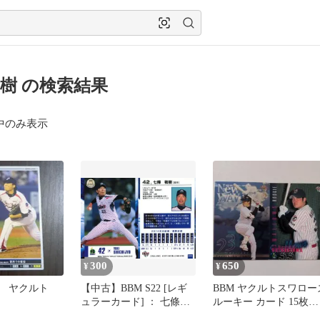
樹 の検索結果
中のみ表示
300
650
¥
¥
ド ヤクルト
【中古】BBM S22 [レギ
BBM ヤクルトスワロー
ュラーカード] ： 七條祐
ルーキー カード 15枚セ
樹
ット