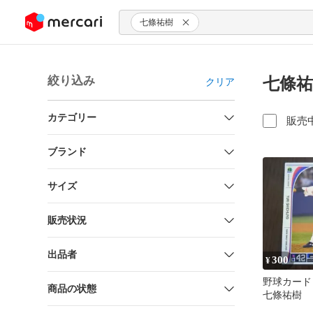
ンツにスキップ
七條祐樹
絞り込み
七條祐
クリア
カテゴリー
販売
ブランド
サイズ
販売状況
出品者
300
¥
野球カー
商品の状態
七條祐樹