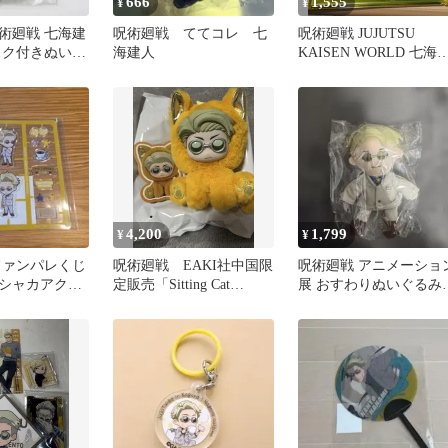
666
1,555
¥
¥
術廻戦 七海建
呪術廻戦 ててコレ 七
呪術廻戦 JUJUTSU
スク付きぬいぐ
海建人
KAISEN WORLD 七海
ルダー
人 アクリルコースター
4,200
1,799
¥
¥
ファンパレくじ
呪術廻戦 EAKI社中国限
呪術廻戦 アニメーショ
カシャカアクリ
定販売「Sitting Cat
展 おすわりぬいぐるみ
七海建人
Party」 七海建人
七海建人