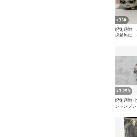
350
¥
呪術廻戦
虎杖悠仁 
3,250
¥
呪術廻戦 
ジャンプシ
デー