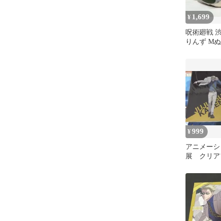
1,699
¥
呪術廻戦 
りんず Mぬ
七海建人
999
¥
アニメーシ
展 クリア
海建人