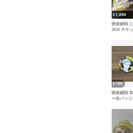
1,000
¥
呪術廻戦 
2026 チ
ード ポス
700
¥
呪術廻戦 
ー缶バッジ