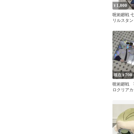
1,000
¥
呪術廻戦 
リルスタン
ト
700
現在 ¥
呪術廻戦 
ロクリアカ
人 パイロ