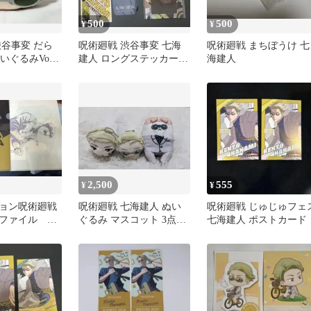
500
500
¥
¥
渋谷事変 だら
呪術廻戦 渋谷事変 七海
呪術廻戦 まちぼうけ 七
いぐるみVol.2
建人 ロングステッカー
海建人
ぽじフィルム セット
2,500
555
¥
¥
ョン呪術廻戦
呪術廻戦 七海建人 ぬい
呪術廻戦 じゅじゅフェ
ファイル 七
ぐるみ マスコット 3点セ
七海建人 ポストカード
ット