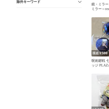
除外キーワード
鏡・ミラー
ミラー～re
PLAZA in
500
現在 ¥
呪術廻戦 
ッジ PLAZ