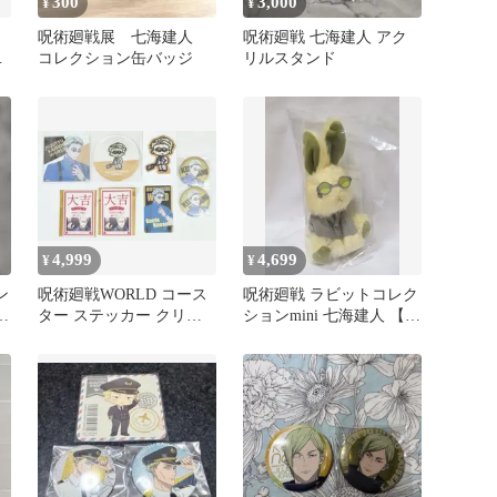
300
3,000
¥
¥
呪術廻戦展 七海建人
呪術廻戦 七海建人 アク
建
コレクション缶バッジ
リルスタンド
4,999
4,699
¥
¥
ン
呪術廻戦WORLD コース
呪術廻戦 ラビットコレク
ター ステッカー クリア
ションmini 七海建人 【未
カード 缶バッジ 七海建
開封品】
人