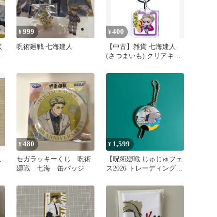
999
400
¥
¥
く
呪術廻戦 七海建人
【中古】雑貨 七海建人
ク
(さつまいも) クリアキー
ホルダー 「呪術廻戦」埼
玉限定
480
1,599
¥
¥
こ
セガラッキーくじ 呪術
【呪術廻戦 じゅじゅフェ
廻戦 七海 缶バッジ
ス2026 トレーディングミ
ニうちわチャーム／七海
建人】