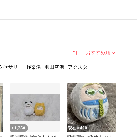
並び替え
クセサリー
極楽湯
羽田空港
アクスタ
1,250
400
¥
現在 ¥