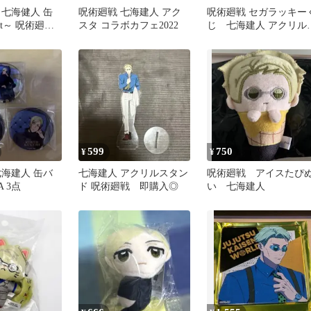
 七海健人 缶
呪術廻戦 七海建人 アク
呪術廻戦 セガラッキー
st～ 呪術廻戦
スタ コラボカフェ2022
じ 七海建人 アクリル
 ロフト
タンド
599
750
¥
¥
七海建人 缶バ
七海建人 アクリルスタン
呪術廻戦 アイスたぴ
A 3点
ド 呪術廻戦 即購入◎
い 七海建人