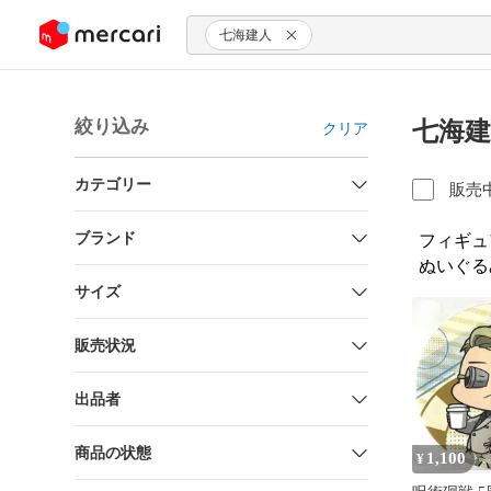
ンツにスキップ
七海建人
絞り込み
七海建
クリア
カテゴリー
販売
ブランド
フィギュ
ぬいぐる
サイズ
販売状況
出品者
商品の状態
1,100
¥