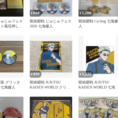
888
1,200
¥
¥
じゅじゅフェス
呪術廻戦 じゅじゅフェス
呪術廻戦 Cycling 七海建
ケット風箔押しカ
2026 七海建人
人
カ 七海建人
899
1,222
¥
¥
和装 グリッタ
呪術廻戦 JUJUTSU
呪術廻戦 JUJUTSU
 七海建人
KAISEN WORLD クリア
KAISEN WORLD 七海
カード 七海
人