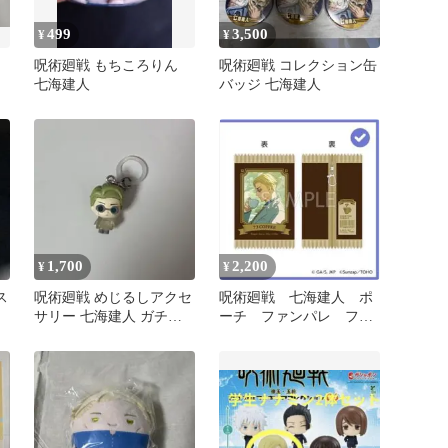
499
3,500
¥
¥
呪術廻戦 もちころりん
呪術廻戦 コレクション缶
七海建人
バッジ 七海建人
1,700
2,200
¥
¥
ス
呪術廻戦 めじるしアクセ
呪術廻戦 七海建人 ポ
サリー 七海建人 ガチャ
ーチ ファンパレ ファ
ガチャ
ンパレマート