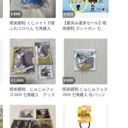
899
555
¥
¥
呪術廻戦 くじメイト D賞
【夏休み週末セール】呪
ふわコロりん 七海建人
術廻戦 ガシャポン 七海
建人 2体セット
1,666
600
¥
¥
呪術廻戦 じゅじゅフェ
呪術廻戦 じゅじゅフェス
建
ス2026 七海建人 グッズ
2026 七海建人 缶バッジ