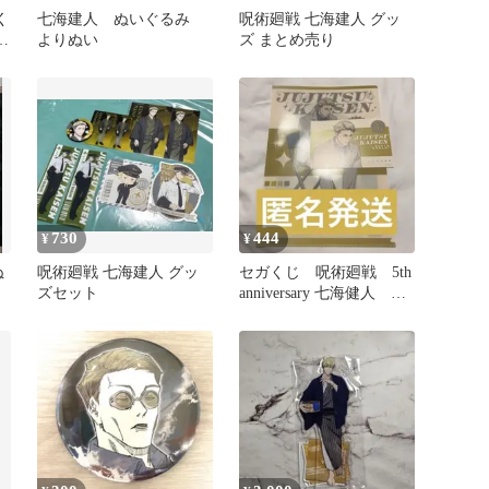
く
七海建人 ぬいぐるみ
呪術廻戦 七海建人 グッ
ス
よりぬい
ズ まとめ売り
730
444
¥
¥
ぬ
呪術廻戦 七海建人 グッ
セガくじ 呪術廻戦 5th
ズセット
anniversary 七海健人 K
賞