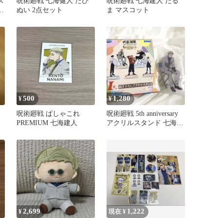
ス
呪術廻戦 七海健人 たぴ
呪術廻戦 七海建人 だる
ー
ぬい 2点セット
ま マスコット
ド
500
1,280
¥
¥
呪術廻戦 ぱしゃこれ
呪術廻戦 5th anniversary
PREMIUM 七海建人
アクリルスタンド 七海建
人
2,699
1,222
¥
現在 ¥