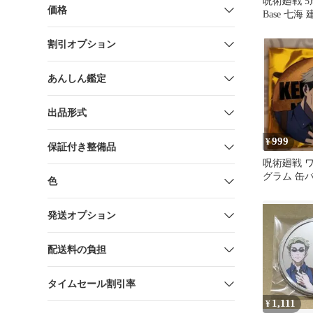
呪術廻戦 5周年
価格
Base 七海 
割引オプション
あんしん鑑定
出品形式
999
¥
保証付き整備品
呪術廻戦 
グラム 缶
色
ション 七
コ
発送オプション
配送料の負担
タイムセール割引率
1,111
¥