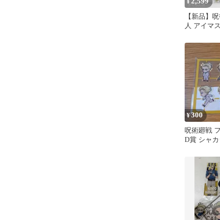
2,599
¥
【新品】呪
人 アイマ
るみキーホ
300
¥
呪術廻戦 
D賞 シャ
ルシート 