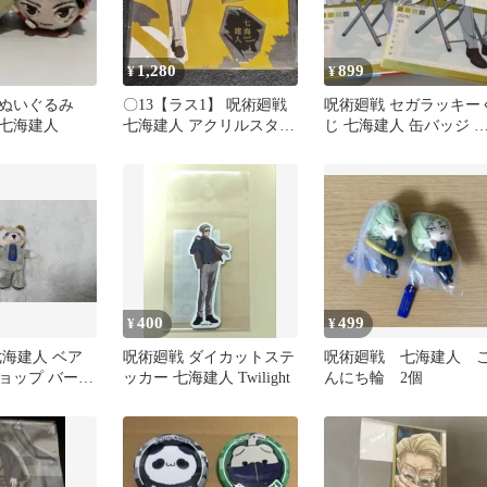
1,280
899
¥
¥
 ぬいぐるみ
〇13【ラス1】 呪術廻戦
呪術廻戦 セガラッキー
七海建人
七海建人 アクリルスタン
じ 七海建人 缶バッジ 
ド 立ち絵Ver. 大交流展
リアファイル
400
499
¥
¥
七海建人 ベア
呪術廻戦 ダイカットステ
呪術廻戦 七海建人 
ョップ バース
ッカー 七海建人 Twilight
んにち輪 2個