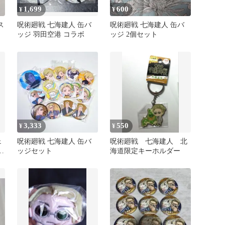
1,699
600
¥
¥
ス
呪術廻戦 七海建人 缶バ
呪術廻戦 七海建人 缶バ
ッジ 羽田空港 コラボ
ッジ 2個セット
3,333
550
¥
¥
ェ
呪術廻戦 七海建人 缶バ
呪術廻戦 七海建人 北
チ
ッジセット
海道限定キーホルダー
チ