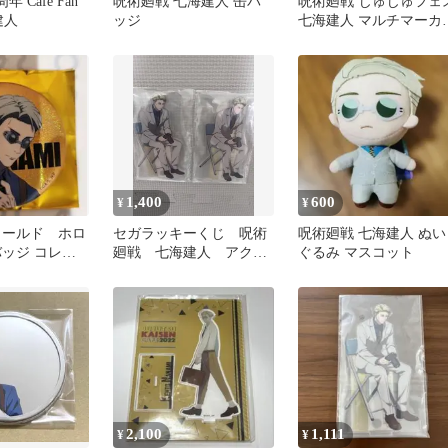
 Cafe Fan
呪術廻戦 七海建人 缶バ
呪術廻戦 じゅじゅフェ
建人
ッジ
七海建人 マルチマーカ
チケット風箔押しカー
1,400
600
¥
¥
ワールド ホロ
セガラッキーくじ 呪術
呪術廻戦 七海建人 ぬい
バッジ コレク
廻戦 七海建人 アクス
ぐるみ マスコット
海建人 ナム
タ
2,100
1,111
¥
¥