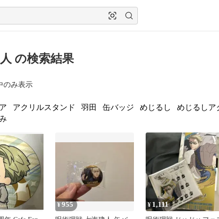
人 の検索結果
中のみ表示
ア
アクリルスタンド
羽田
缶バッジ
めじるし
めじるしア
み
955
1,111
¥
¥