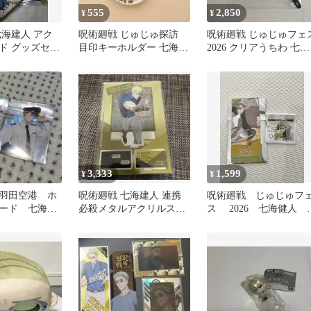
555
2,850
¥
¥
七海建人 アク
呪術廻戦 じゅじゅ探訪
呪術廻戦 じゅじゅフェ
ド グッズセッ
目印キーホルダー 七海建
2026 クリアうちわ 七海
人
建人
3,333
1,599
¥
¥
羽田空港 ホ
呪術廻戦 七海建人 連携
呪術廻戦 じゅじゅフ
ード 七海建
必殺メタルアクリルスタ
ス 2026 七海健人 
ットスタイル
ンド ファントムパレード
ケット風カード マル
マーカー