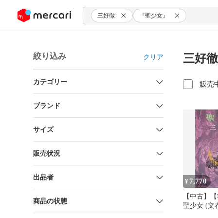
ンツにスキップ
三好徹
『聖少女』
絞り込み
三好徹
クリア
カテゴリー
販売
ブランド
サイズ
販売状況
出品者
7,770
¥
【中古】【
商品の状態
聖少女 (文春