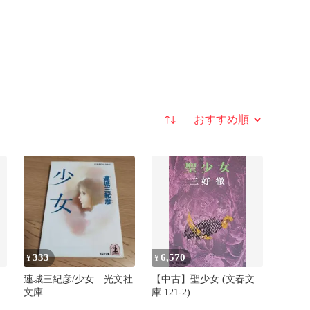
並び替え
333
6,570
¥
¥
連城三紀彦/少女 光文社
【中古】聖少女 (文春文
文庫
庫 121-2)