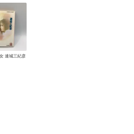
女 連城三紀彦