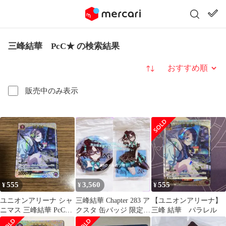
三峰結華 PcC★ の検索結果
並び替え
販売中のみ表示
555
3,560
555
¥
¥
¥
ユニオンアリーナ シャ
三峰結華 Chapter 283 ア
【ユニオンアリーナ】
ニマス 三峰結華 PcC★
クスタ 缶バッジ 限定品
三峰 結華 パラレル
星1 パラレル
セット 未開封