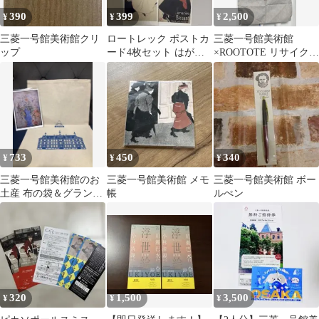
390
399
2,500
¥
¥
¥
三菱一号館美術館クリ
ロートレック ポストカ
三菱一号館美術館
ップ
ード4枚セット はがき
×ROOTOTE リサイクル
葉書 三菱一号館美術館
コットン トートバッグ
グレー
733
450
340
¥
¥
¥
三菱一号館美術館のお
三菱一号館美術館 メモ
三菱一号館美術館 ボー
土産 布の袋＆グラン・
帳
ルぺン
ブーケのポストカード
320
1,500
3,500
¥
¥
¥