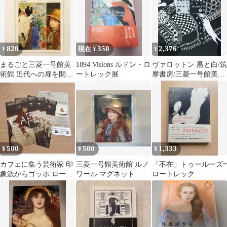
820
350
2,376
¥
現在 ¥
¥
まるごと三菱一号館美
1894 Visions ルドン・ロ
ヴァロットン 黒と白/筑
術館 近代への扉を開く
ートレック展
摩書房/三菱一号館美術
高橋明也 東京美術
館（大型本）
500
500
1,333
¥
¥
¥
カフェに集う芸術家 印
三菱一号館美術館 ルノ
「不在」トゥールーズ=
象派からゴッホ ロート
ワール マグネット
ロートレック
レック ピカソまで フラ
イヤー