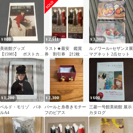
菱一号館美術館
ト XL
800
2,511
3,300
¥
¥
¥
美術館グッズ
ラスト★最安 鑑賞
ルノワール×セザンヌ展
【15985】 ポストカー
券 割引券 計2枚 ア
マグネット 2点セット
ド マドレーヌ（ラモ
ール デコとモード 三菱
ン・カザス）
一号館美術館
1,200
2,300
600
¥
¥
¥
ベルド・モリゾ パネ
パールと糸巻きモチー
三菱一号館美術館 展示
ルA4
フのピアス
カタログ