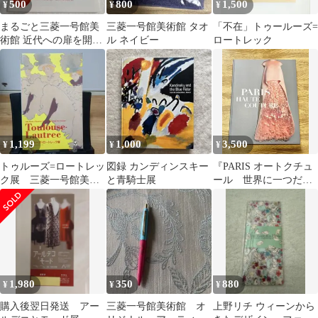
500
800
1,500
¥
¥
¥
まるごと三菱一号館美
三菱一号館美術館 タオ
「不在」トゥールーズ=
術館 近代への扉を開く
ル ネイビー
ロートレック
コレクション・ガイド
1,199
1,000
3,500
¥
¥
¥
トゥルーズ=ロートレッ
図録 カンディンスキー
『PARIS オートクチュ
ク展 三菱一号館美術
と青騎士展
ール 世界に一つだけ
館コレクション〈Ⅱ〉
の服』三菱一号館美術
図録
館 シャネル⋯
1,980
350
880
¥
¥
¥
購入後翌日発送 アー
三菱一号館美術館 オ
上野リチ ウィーンから