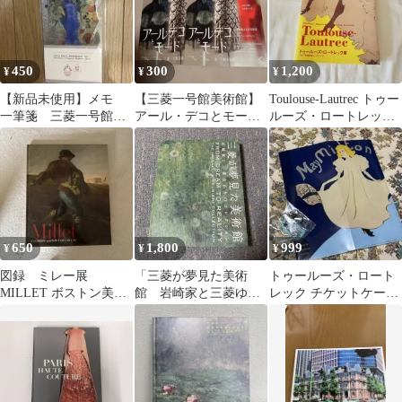
450
300
1,200
¥
¥
¥
【新品未使用】メモ
【三菱一号館美術館】
Toulouse-Lautrec トゥー
一筆箋 三菱一号館美
アール・デコとモード
ルーズ・ロートレック
術館 ノベルティ
展 フライヤー2枚
展 三菱一号館美術館
650
1,800
999
¥
¥
¥
図録 ミレー展
「三菱が夢見た美術
トゥールーズ・ロート
MILLET ボストン美術
館 岩崎家と三菱ゆか
レック チケットケース
館 2014〜2015
りのコレクション」展
アクリル キーホルダー
図録
セット