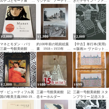
ルデコとモード展 鑑
リジナル アーティス
きたデザイン・ファン
賞券 １枚 三菱一号
トボールペン BIC製
タジー 2022・三菱美術
館美術館 匿名配送
館 一筆箋
2,000
1,980
2,000
¥
¥
¥
マネとモダン・パリ
約100年前の戦前絵葉
【中古】単行本(実用)
三菱一号館美術館 図
書 1918～1933年 韓
≪版画≫ ヴァロットン
録 印象派 絵画 画
国・ソウル 南大門通
/ 三菱一号館美術館
集
り 2枚
2,800
680
699
¥
¥
¥
ザ・ビューティフル英
三菱一号館美術館 記
三菱一号館美術館 スタ
国の唯美主義1860-1900
念キーホルダー
ンプラリー 記念スタン
三菱一号館美術館
プ