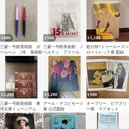
800
500
1,100
¥
¥
¥
三菱一号館美術館 ボ
三菱一号館美術館 ノ
処分前‼️トゥールーズ＝
ールペン 2本 美術館
ベルティ アクリルキ
ロートレック展 図録
ーホルダー
2,800
3,200
980
¥
¥
¥
三菱一号館美術館 東
アール・デコとモード
オーブリー ビアズリ
洋文庫ミュージアム 無
展 公式図録
ー展 マグネット ポ
料ご招待券 セット
ストカード2枚セット