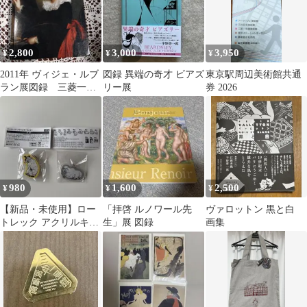
2,800
3,000
3,950
¥
¥
¥
2011年 ヴィジェ・ルブ
図録 異端の奇才 ビアズ
東京駅周辺美術館共通
ラン展図録 三菱一号
リー展
券 2026
館美術館
980
1,600
2,500
¥
¥
¥
【新品・未使用】ロー
「拝啓 ルノワール先
ヴァロットン 黒と白
トレック アクリルキー
生」展 図録
画集
ホルダー★三菱一号館
美術館限定商品