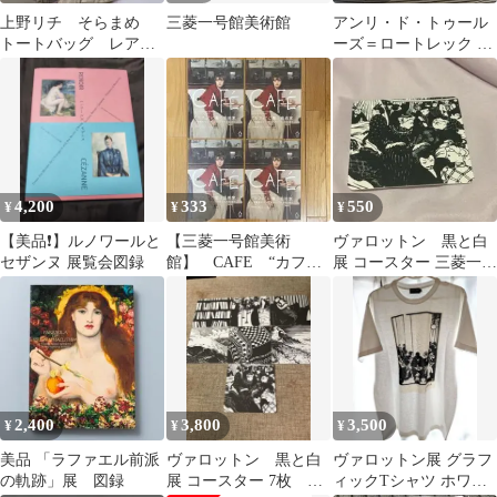
上野リチ そらまめ
三菱一号館美術館
アンリ・ド・トゥール
トートバッグ レア
ーズ＝ロートレック デ
上野リチ・リックス
ィヴァン・ジャポネ ポ
スター
4,200
333
550
¥
¥
¥
【美品❗】ルノワールと
【三菱一号館美術
ヴァロットン 黒と白
セザンヌ 展覧会図録
館】 CAFE “カフ
展 コースター 三菱一号
ェ”に集う芸術家 チラ
館美術館
シ４部
2,400
3,800
3,500
¥
¥
¥
美品 「ラファエル前派
ヴァロットン 黒と白
ヴァロットン展 グラフ
の軌跡」展 図録
展 コースター 7枚 三
ィックTシャツ ホワイ