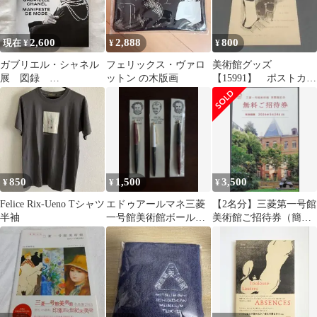
2,600
2,888
800
現在 ¥
¥
¥
ガブリエル・シャネル
フェリックス・ヴァロ
美術館グッズ
展 図録
ットン の木版画
【15991】 ポストカー
GABRIELLE CHANEL
ド 『カフェ・コンセ
三菱一号館美術館
ール』表紙
850
1,500
3,500
¥
¥
¥
Felice Rix-Ueno Tシャツ
エドゥアールマネ三菱
【2名分】三菱第一号館
半袖
一号館美術館ボールペ
美術館ご招待券（簡易
ンPENフェリックスヴ
書留発送）
ァロットンART