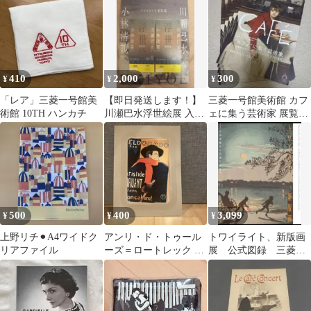
410
2,000
300
¥
¥
¥
「レア」三菱一号館美
【即日発送します！】
三菱一号館美術館 カフ
術館 10TH ハンカチ
川瀬巴水浮世絵展 入場
ェに集う芸術家 展覧会
券 2枚セット 三菱一号
チラシ 5枚セット
館美術館
500
400
3,099
¥
¥
¥
上野リチ⚫︎A4ワイドク
アンリ・ド・トゥール
トワイライト、新版画
リアファイル
ーズ＝ロートレック ポ
展 公式図録 三菱一
ストカード
号館美術館 小林清親
から川瀬巴水まで