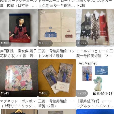
Paris オートクチュール
トゥールーズ ロートレ
上野リチのポストカー
展 図録（日本語 英
ック展 三菱一号館美術
ド2枚
語）
館コレクションII
300
2,000
333
¥
¥
¥
岸田劉生 童女像(麗子
三菱一号館美術館 コッ
アールデコとモード 三
花持てる)メモ帳 岩崎
トン布袋２種類
菱一号館美術館 フラ
三菱コレクション
イヤー
549
480
799
¥
¥
¥
マグネット ボンボン
三菱一号館美術館 一
【最終値下げ】アート
（上野リチ・リック
筆箋（2冊）
マグネット ルドン モネ
ス）
3つセット