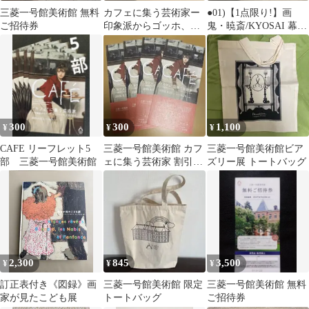
三菱一号館美術館 無料
カフェに集う芸術家ー
●01)【1点限り!】画
ご招待券
印象派からゴッホ、ロ
鬼・暁斎/KYOSAI 幕末
ートレック、ピカソま
明治のスター絵師と弟
で 招待券２枚
子コンドル/三菱一号館
美術館/2015年/絵画/A
300
300
1,100
¥
¥
¥
CAFE リーフレット5
三菱一号館美術館 カフ
三菱一号館美術館ビア
部 三菱一号館美術館
ェに集う芸術家 割引券
ズリー展 トートバッグ
4枚セット
2,300
845
3,500
¥
¥
¥
訂正表付き《図録》画
三菱一号館美術館 限定
三菱一号館美術館 無料
家が見たこども展
トートバッグ
ご招待券