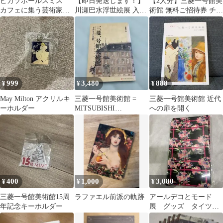
ピカソポールスミス
【即日発送します！】
【2人分】三菱一号館美
カフェに集う芸術家
川瀬巴水浮世絵展 入場
術館 無料ご招待券 チケ
割引券 6枚セット
券 2枚セット 三菱一号
ット カフェに集う芸術
館美術館
家 ゴッホ
999
3,480
888
¥
¥
¥
May Milton アクリルキ
三菱一号館美術館 =
三菱一号館美術館 近代
ーホルダー
MITSUBISHI
への扉を開く
ICHIGOKAN MUSEUM
…
400
1,000
3,080
¥
¥
¥
三菱一号館美術館15周
ラファエル前派の軌跡
アールデコとモード
年記念キーホルダー
展 グッズ タイツ
三菱一号館美術館