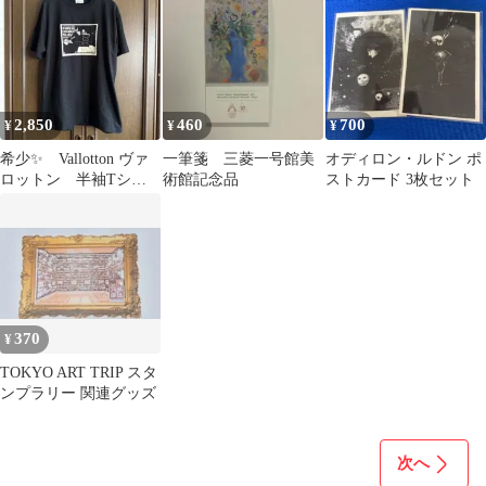
2,850
460
700
¥
¥
¥
希少✨ Vallotton ヴァ
一筆箋 三菱一号館美
オディロン・ルドン ポ
ロットン 半袖Tシャ
術館記念品
ストカード 3枚セット
ツ XL
370
¥
TOKYO ART TRIP スタ
ンプラリー 関連グッズ
次へ