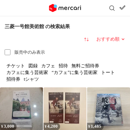
三菱一号館美術館 の検索結果
並び替え
販売中のみ表示
チケット
図録
カフェ
招待
無料ご招待券
カフェに集う芸術家
“カフェ”に集う芸術家
トート
招待券
tシャツ
3,000
4,200
1,485
¥
¥
¥