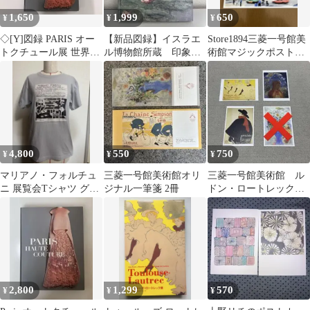
1,650
1,999
650
¥
¥
¥
◇[Y]図録 PARIS オー
【新品図録】イスラエ
Store1894三菱一号館美
トクチュール展 世界に
ル博物館所蔵 印象
術館マジックポストカ
一つだけの服 三菱一号
派・光の系譜
ード
館美術館 2016年
4,800
550
750
¥
¥
¥
マリアノ・フォルチュ
三菱一号館美術館オリ
三菱一号館美術館 ル
ニ 展覧会Tシャツ グレ
ジナル一筆箋 2冊
ドン・ロートレック
ー S
展 ポストカード
2,800
1,299
570
¥
¥
¥