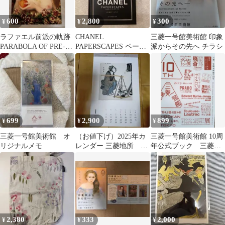
600
2,800
300
¥
¥
¥
ラファエル前派の軌跡
CHANEL
三菱一号館美術館 印象
PARABOLA OF PRE-
PAPERSCAPES ペーパ
派からその先へ チラシ
RAPHAELITISM
ーコレクション本
699
2,900
899
¥
¥
¥
三菱一号館美術館 オ
（お値下げ）2025年カ
三菱一号館美術館 10周
リジナルメモ
レンダー 三菱地所 一
年公式ブック 三菱一
号館 美術館
号館美術館の10年 カタ
ログ
2,380
333
2,000
¥
¥
¥