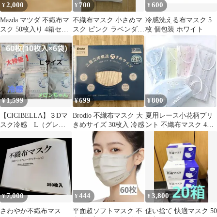
2,000
700
600
¥
¥
¥
Mazda マツダ 不織布マ
不織布マスク 小さめマ
冷感洗える布マスク 5
スク 50枚入り 4箱セッ
スク ピンク ラベンダー
枚 個包装 ホワイト
ト
10枚入り7点
1,599
699
800
¥
¥
¥
【CICIBELLA】３Dマ
Brodio 不織布マスク 大
夏用レース小花柄プリ
スク冷感 L（グレー
きめサイズ 30枚入 冷感
ント 不織布マスク 4色
ジュ）60枚（10枚入×6
セット
袋）②
7,000
444
3,800
¥
¥
¥
さわやか不織布マス
平面超ソフトマスク 不
使い捨て 快適マスク 50