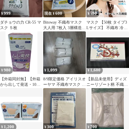
999
600
590
¥
現在 ¥
¥
ダチョウの力 CR-55 マ
Bitoway 不織布マスク
マスク 【50枚 タイプ3
スク ５枚
大人用 7枚入 3層構造 3
Lサイズ】 不織布 冷感
袋セット
立体 立体マスク 3dマス
ク 3層 バイカラー 不織
布マスク 不織布カラー
マスク おしゃれ 小顔マ
スク カラーマスク バイ
カラーマスク 花粉 息が
しやすい 耳痛くない 平
980
1,099
1,600
¥
¥
¥
ゴム 使い捨て ny485
【外箱同封無】【外箱
8/9限定価格 アイリスオ
【新品未使用】ディズ
から出して発送・10枚
ーヤマ 不織布マスク ふ
ニーリゾート柄 不織布
ずつ個包装×3個】大王
つう 3袋セット
マスク
製紙 エリエール ハイパ
ーブロックマスク ムレ
爽快color’s ラベンダー
ふつうサイズ 30枚入
1,200
300
700
¥
¥
¥