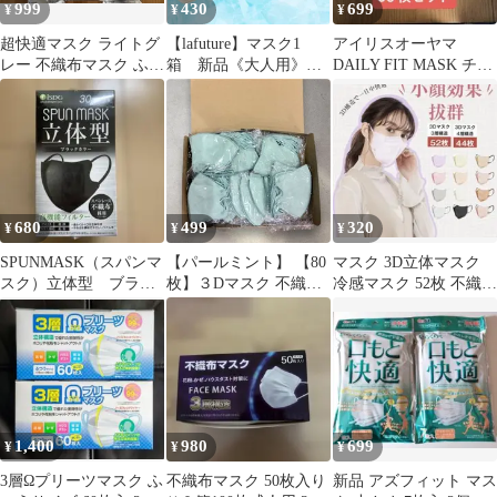
999
430
699
¥
¥
¥
超快適マスク ライトグ
【lafuture】マスク1
アイリスオーヤマ
レー 不織布マスク ふつ
箱 新品《大人用》接
DAILY FIT MASK チャ
うサイズ（7枚入×6個）
触 冷感マスク 30枚 使
コール 50枚セット
いやすい カラー 血色マ
スク 高密度フィルター
涼しい かわいい おしゃ
れ マスク
680
499
320
¥
¥
¥
SPUNMASK（スパンマ
【パールミント】 【80
マスク 3D立体マスク
スク）立体型 ブラッ
枚】３Dマスク 不織布
冷感マスク 52枚 不織布
ク30枚個包装
立体 マスク 立体マスク
花粉症対策 肌に優しい
不織布マスク バイカラ
ーマスク 血色マスク 小
顔マスク マスク カラー
マスク くちばし
1,400
980
699
¥
¥
¥
3層Ωプリーツマスク ふ
不織布マスク 50枚入り
新品 アズフィット マス