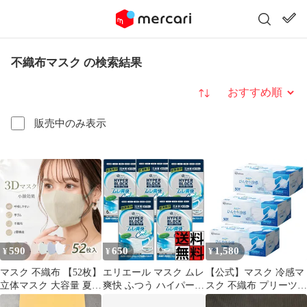
不織布マスク の検索結果
並び替え
販売中のみ表示
590
650
1,580
¥
¥
¥
マスク 不織布 【52枚】
エリエール マスク ムレ
【公式】マスク 冷感マ
立体マスク 大容量 夏用
爽快 ふつう ハイパーブ
スク 不織布 プリーツ
快適 平ゴム 耳が痛くな
ロックマスク 日本製 不
150枚 冷感 アイリスオ