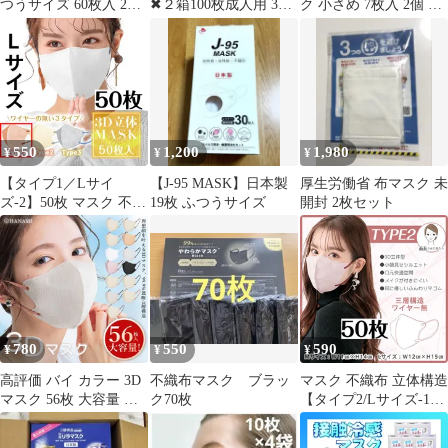
つうサイズ 60枚入 2箱
✖︎２箱100枚成人用 3層
ク 小さめ 7枚入 2個 日
セット
構造
本製 不織布
550
1,200
1,980
¥
¥
¥
【タイプ1／Lサイ
【J-95 MASK】日本製
厚生労働省 布マスク 未
ズ-2】50枚 マスク 不織
19枚 ふつうサイズ
開封 2枚セット
布 立体 おしゃれ 3D カ
ラー 小顔 ビューティ
バイカラー 使い捨て 3
層 4層 99%カット 風邪
男女兼用 息がしやすい
花粉 耳が痛くない 花粉
症 ny490-1-l
780
550
590
¥
¥
¥
高評価 バイ カラー 3D
不織布マスク ブラッ
マスク 不織布 立体構造
マスク 56枚 大容量 小
ク70枚
【タイプ2/Lサイズ-1】
顔マスク 春流行りのバ
50枚 不織布マスク 3dマ
イカラーマスク 不織布
スク バイカラーマスク