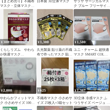
【まとめ売り】不織布
日本製 3D立体マスク
サラヤ サージカルマス
マスク・立体マスク・
ク ブルー フリーサイズ
レースマスク 各種10セ
50枚 レベル2
ット
300
1,300
1,500
¥
¥
¥
くらしリズム やわら
久光製薬 貼り薬の不織
ユニ・チャーム 超快適
か快適マスク
布で作ったマスク 貼る
マスク SMART COLOR
PREMIUM 小さめサイ
タイプ ふつう 3枚 3袋
20枚入×2
ズ 26枚
マスク
2,000
625
1,367
¥
¥
¥
やわらかフィットマス
不織布マスク 小さめサ
3D立体 冷感マスク ふ
ク 小さめサイズ 100枚
イズ 25枚入×3箱セット
つうサイズ ベージュ 3
入
箱セット(30枚入 × 3箱)