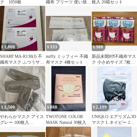
ク 1050枚
織布 プリーツ 使い捨
枚入 20箱セット
て 60枚
1,800
333
300
¥
¥
¥
SHARP MA-R130(J) 不
miffy ミッフィー 不織
￼新品未開封❗️不織布マス
織布マスク ふつうサイ
布マスク 4種セット
ク 小さめサイズ 7枚入
ズ 2箱
3袋セット
1,500
888
2,199
¥
¥
¥
やわらかマスク アイス
TWOTONE COLOR
UNIQLO エアリズム3D
グレー 100枚入
MASK Natural 30枚入
マスク L ネイビー 2枚
90mm×165mm
組