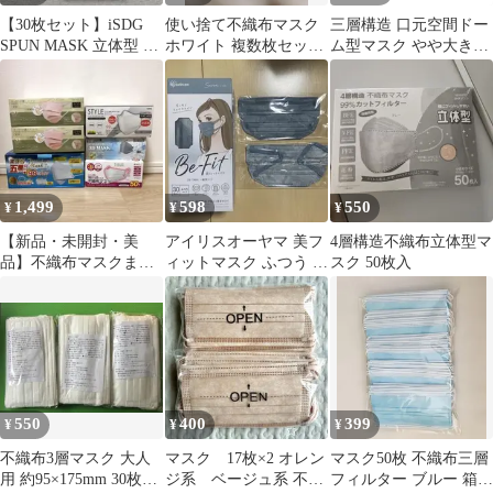
【30枚セット】iSDG
使い捨て不織布マスク
三層構造 口元空間ドー
SPUN MASK 立体型 ブ
ホワイト 複数枚セット
ム型マスク やや大きめ
ラック
2袋
サイズ 50枚入 6個セッ
ト まとめ売り
1,499
598
550
¥
¥
¥
【新品・未開封・美
アイリスオーヤマ 美フ
4層構造不織布立体型マ
品】不織布マスクまと
ィットマスク ふつう シ
スク 50枚入
め売り 200枚
ャボン 30枚 不織布
550
400
399
¥
¥
¥
不織布3層マスク 大人
マスク 17枚×2 オレン
マスク50枚 不織布三層
用 約95×175mm 30枚セ
ジ系 ベージュ系 不織
フィルター ブルー 箱無