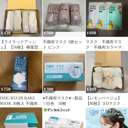
い 息がしやすい 不織布
織布 花粉 風邪 耳掛け
ーヤマ アイリスヘルス
マスク 小顔 3d 大きめ
ウイルス ハウスダスト
ケア 不織布マスク 夏用
カラーマスク バイカラ
通気 不快感 冷感 長時
マスク 接触冷感 ナノエ
ー 使い捨て おしゃれ
間 耳 フィット 口元 コ
アー KMW-PN50 *
mk012
ロナ クーリッシュ キシ
リトール 大人 PM2.5 対
430
500
698
¥
¥
¥
応 6枚 ×5個
【ライラックアッシ
不織布マスク 3袋セッ
マスク 不織布マス
ュ】 【56枚】 柳葉型マ
ト ピンク
ク 不織布カラーマス
スク ダイヤモンドマス
ク
ク ３Dマスク 不織布 立
体 マスク 立体マスク
不織布マスク バイカラ
ーマスク 血色マスク 小
顔マスク マスク カラー
マスク
750
300
499
¥
¥
¥
ISDG KUCHI RAKU
♦️不織布マスク♦️✨新品
【レモンベージュ】
MASK 30枚入 不織布マ
✨白色 50枚
【80枚】３Dマスク 不
スク
織布 立体 マスク 立体
マスク 不織布マスク バ
イカラーマスク 血色マ
スク 小顔マスク マスク