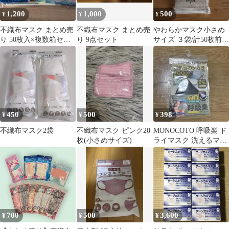
1,200
1,000
500
¥
¥
¥
不織布マスク まとめ売
不織布マスク まとめ売
やわらかマスク小さめ
り 50枚入×複数箱セッ
り 9点セット
サイズ ３袋/計50枚前後
ト
入 内訳ピンク（２）ブ
ラウン（１）
450
500
398
¥
¥
¥
不織布マスク2袋
不織布マスク ピンク20
MONOCOTO 呼吸楽 ド
枚(小さめサイズ)
ライマスク 洗えるマス
ク
700
500
3,600
¥
¥
¥