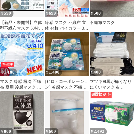
599
699
500
¥
¥
¥
【新品・未開封】立体
冷感 マスク 不織布 立
不織布マスク
型不織布マスク 50枚入
体 44枚 バイカラー 3D
り 個別包装 グレー系カ
4層 おしゃれ 不織布マ
ラー
スク 立体マスク 3Dマ
スク 不織布カラーマス
ク バイカラーマスク バ
イカラー おしゃれ
7%OFF
1,180
1,400
400
¥
¥
¥
マスク 冷感 極冷 不織
[ヒロ・コーポレーショ
マツキヨ耳が痛くなり
布 夏用 冷感マスク 不
ン] 冷感マスク 不織布
にくいマスク &
織布マスク おしゃれ ひ
50枚×2箱/X0011DGM07
Victorian Mask3D
んやりマスク 涼感 ひん
やり 抗菌 50枚セット
大人用 立体 使い捨て
男女 兼用 宅配便
800
600
2,492
¥
¥
¥