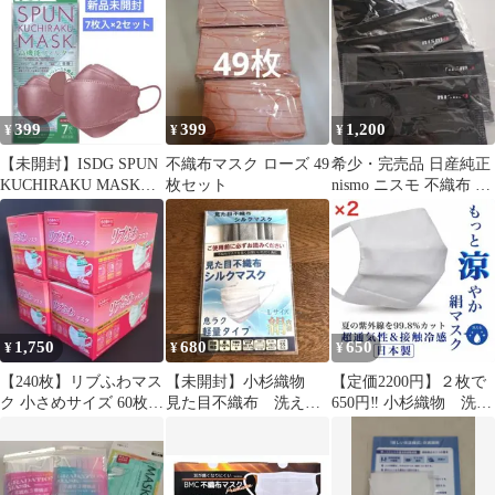
399
399
1,200
¥
¥
¥
【未開封】ISDG SPUN
不織布マスク ローズ 49
希少・完売品 日産純正
KUCHIRAKU MASK小
枚セット
nismo ニスモ 不織布 マ
さめ 7枚入2セット
スク ブラック 5枚セッ
ト
1,750
680
650
¥
¥
¥
【240枚】リブふわマス
【未開封】小杉織物
【定価2200円】２枚で
ク 小さめサイズ 60枚入
見た目不織布 洗える
650円‼︎ 小杉織物 洗え
4箱セット
絹マスク Lサイズ
る涼やか絹マスク 絹
100%