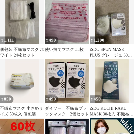
ット
布マスク 2パックセッ
コスパが高い 最適素材
ト 未使用
1,111
490
1,200
¥
¥
¥
個包装 不織布マスク ホ
使い捨てマスク 35枚
iSDG SPUN MASK
ワイト 24枚セット
PLUS グレージュ 30枚
入
850
490
450
¥
¥
¥
不織布マスク 小さめサ
ダイソー 不織布ブラ
iSDG KUCHI RAKU
イズ 50枚入 個包装
ックマスク 2個セット
MASK 30枚入 不織布マ
スク