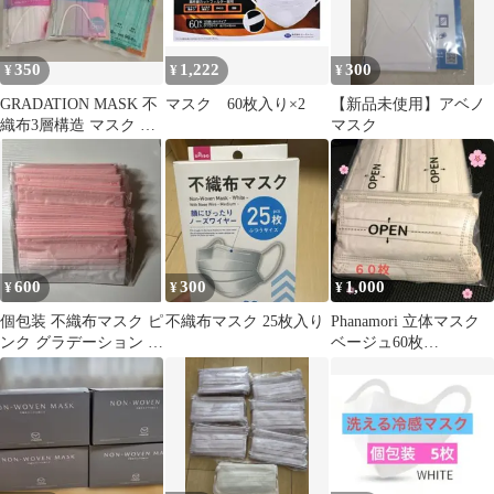
350
1,222
300
¥
¥
¥
GRADATION MASK 不
マスク 60枚入り×2
【新品未使用】アベノ
織布3層構造 マスク 計
マスク
20枚セット未開封未使
用
600
300
1,000
¥
¥
¥
個包装 不織布マスク ピ
不織布マスク 25枚入り
Phanamori 立体マスク
ンク グラデーション 衛
ベージュ60枚
生用品 26枚
175cm✖95cm 紐は太め