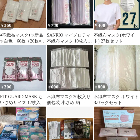
360
780
400
¥
¥
¥
♦️不織布マスク♦️✨新品
SANRIO マイメロディ
不織布マスク(ホワイ
✨白色 60枚（20枚×3
不織布マスク 10枚入り
ト) 27枚セット
袋） 値下げ不可
×2袋
300
600
800
¥
¥
¥
FIT GUARD MASK ち
不織布マスク30枚入り
不織布マスク ホワイト
いさめサイズ 12枚入×3
個包装 小さめ 約
3パックセット
袋
14.5×9cm