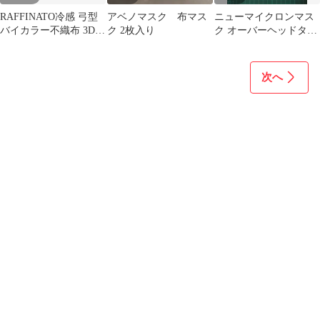
RAFFINATO冷感 弓型
アベノマスク 布マス
ニューマイクロンマス
バイカラー不織布 3D立
ク 2枚入り
ク オーバーヘッドタイ
体マスク 2箱セット
プ 三層式 プリーツ型
50枚入
次へ