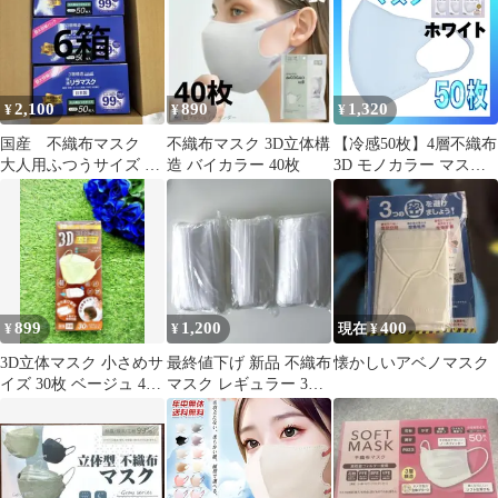
立体マスク 血色マスク
カラーマスク おしゃれ
おしゃれマスク
血色カラー 小顔マスク
使い捨て 大容量 花粉症
ウイルス ny473
2,100
890
1,320
¥
¥
¥
国産 不織布マスク
不織布マスク 3D立体構
【冷感50枚】4層不織布
大人用ふつうサイズ 50
造 バイカラー 40枚
3D モノカラー マスク
枚入 6箱セット 日本
ホワイト 冷感モテま。
製
モテま。 モテマスク ひ
んやりマスク 冷感マス
ク 冷感素材 夏用マスク
899
1,200
400
¥
¥
現在 ¥
3D立体マスク 小さめサ
最終値下げ 新品 不織布
懐かしいアベノマスク
イズ 30枚 ベージュ 4層
マスク レギュラー 3箱
構造
分セット150枚 (50×3)