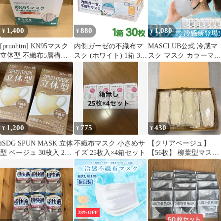
カラーマスク くちばし
1,400
880
1,080
¥
¥
¥
[pruohtm] KN95マスク
内側ガーゼの不織布マ
MASCLUB公式 冷感マ
立体型 不織布5層構造
スク (ホワイト) 1箱 30
スク マスク カラーマス
50枚 ふつう
枚入り レギュラーサイ
ク 3Dマスク 立体マス
ズ 175×90mm 50枚入 消
ク 60枚入 不織布 接触
臭 ガーゼ マスク 使い
冷感 血色マスク 不織布
捨て
接触冷感 マスク 不織布
マスク
1,200
775
430
¥
¥
¥
iSDG SPUN MASK 立体
不織布マスク 小さめサ
【クリアベージュ】
型 ベージュ 30枚入 2箱
イズ 25枚入×4箱セット
【56枚】 柳葉型マスク
セット
ダイヤモンドマスク ３
Dマスク 不織布 立体 マ
スク 立体マスク 不織布
マスク バイカラーマス
ク 血色マスク 小顔マス
ク マスク カラーマスク
28%OFF