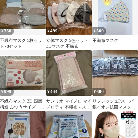
350
499
500
¥
¥
¥
不織布マスク 5枚セッ
立体マスク 5色セット
不織布マスク
ト×8セット
3Dマスク 不織布
999
444
600
¥
¥
¥
不織布マスク 3D 四層
サンリオ マイメロ マイ
リフレッシュPスーパー
構造 ふつうサイズ ベ
メロディ 不織布マスク
銀イオン抗菌マスク XS
ビーピンク５０枚ボッ
ピンク 9枚
サイズ 8枚セット
クス