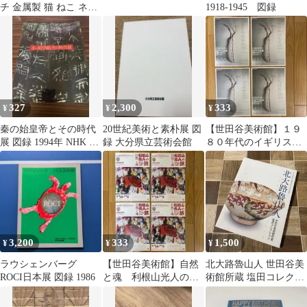
チ 金属製 猫 ねこ ネコ
1918-1945 図録
アクセサリー 世田谷美
術館
327
2,300
333
¥
¥
¥
秦の始皇帝とその時代
20世紀美術と素朴展 図
【世田谷美術館】１９
展 図録 1994年 NHK 世
録 大分県立芸術会館
８０年代のイギリス美
田谷美術館 兵馬俑 青銅
術ー展覧会の記憶とと
器
もにー チラシ４部
3,200
333
1,500
¥
¥
¥
ラウシェンバーグ
【世田谷美術館】自然
北大路魯山人 世田谷美
ROCI日本展 図録 1986
と魂 利根山光人の
術館所蔵 塩田コレクシ
旅 異文化にみた畏敬
ョン 図録 中古品
と創造 チラシ４部