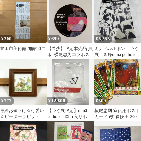
記念カード
300
699
5,555
¥
¥
¥
豊田市美術館 開館30年
【希少】限定非売品 貝
ミナペルホネン つぐ
印×横尾忠則コラボステ
展 図録mina perhonen
ッカー
会場限定カバー
777
12,800
500
¥
¥
¥
最終お値下げ☆可愛い
【つぐ展限定】minä
横尾忠則 宣伝用ポスト
☆ピーターラビット
perhonen ロゴ入りホワ
カード5枚 冒険王 2008
展 ピーターとベンジ
イトTシャツ半袖 Mサ
年 世田谷美術館 割引券
ャミン 木製フレーム
イズ
付