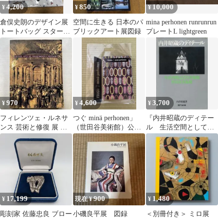
4,200
850
10,000
¥
¥
¥
倉俣史朗のデザイン展
空間に生きる 日本のパ
mina perhonen runrunrun
トートバッグ スターピ
ブリックアート展図録
プレートL lightgreen
ース ★未開封★
970
4,600
3,700
¥
¥
¥
フィレンツェ・ルネサ
つぐ minä perhonen」
『内井昭蔵のディテー
ンス 芸術と修復 展 図
（世田谷美術館）公式
ル 生活空間としての
録
図録 ミナ[一箇所折れ
美術館・世田谷美術
有]
館』
17,199
900
1,480
¥
現在 ¥
¥
彫刻家 佐藤忠良 ブロー
小磯良平展 図録
＜別冊付き＞ ミロ展