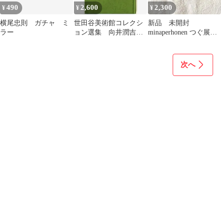
490
2,600
2,300
¥
¥
¥
横尾忠則 ガチャ ミ
世田谷美術館コレクシ
新品 未開封
ラー
ョン選集 向井潤吉
minaperhonen つぐ展会
風景へのまなざし
場限定CROQUIS 2点セ
ット
次へ