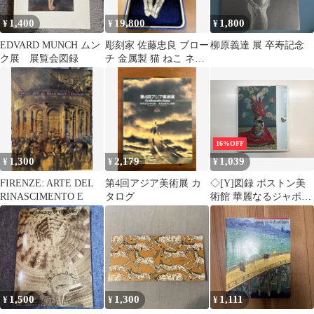
1,400
19,800
1,800
¥
¥
¥
EDVARD MUNCH ムン
彫刻家 佐藤忠良 ブロー
柳原義達 展 卒寿記念
ク展 展覧会図録
チ 金属製 猫 ねこ ネコ
アクセサリー 世田谷美
術館
16%OFF
1,300
2,179
1,039
¥
¥
¥
FIRENZE: ARTE DEL
第4回アジア美術展 カ
◇[Y]図録 ボストン美
RINASCIMENTO E
タログ
術館 華麗なるジャポニ
ズム展 世田谷美術館ほ
か 2014年
1,500
1,300
1,111
¥
¥
¥