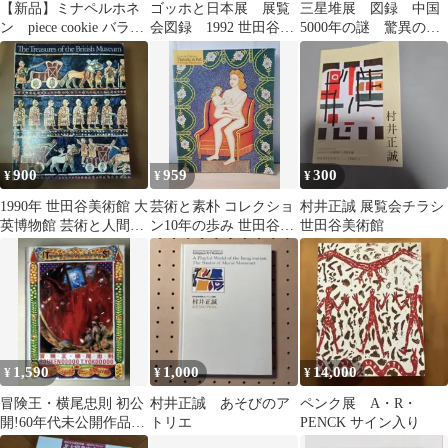
【新品】ミナペルホネ
ゴッホと日本展 展覧
三星堆展 図録 中国
ン piece cookie バラー
会図録 1992 世田谷美
5000年の謎 驚異の仮
ド タンバリン
術館 浮世絵 ジャポ
面王国 世田谷美術
ニスム
館 古代歴史
900
959
300
¥
¥
¥
1990年 世田谷美術館 大
芸術と素朴 コレクショ
村井正誠 展覧会チラシ
英博物館 芸術と人間展
ン10年の歩み 世田谷美
世田谷美術館
図録
術館 1996年
1,590
1,000
14,000
¥
¥
¥
冒険王・横尾忠則 初公
村井正誠 あそびのア
ペンク展 A・R・
開!60年代未公開作品か
トリエ
PENCK サイン入り
ら最新絵画まで