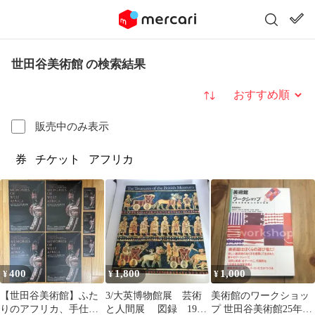
世田谷美術館 の検索結果
並び替え
販売中のみ表示
券
チケット
アフリカ
400
1,800
1,000
¥
¥
¥
【世田谷美術館】ふた
3/大英博物館展 芸術
美術館のワークショッ
りのアフリカ、手仕事
と人間展 図録 1990
プ 世田谷美術館25年間