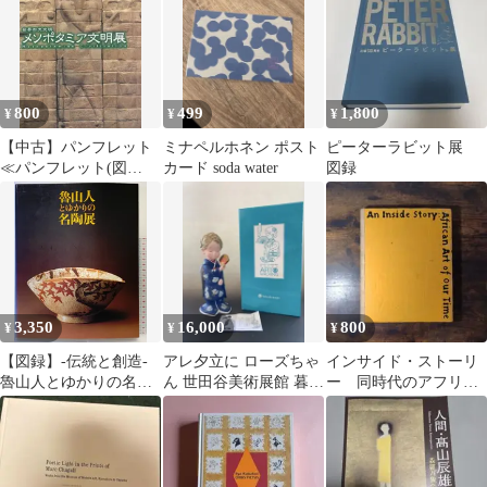
800
499
1,800
¥
¥
¥
【中古】パンフレット
ミナペルホネン ポスト
ピーターラビット展
≪パンフレット(図
カード soda water
図録
録)≫ パンフ)世界四大
文明 メソポタミア文明
展
3,350
16,000
800
¥
¥
¥
【図録】-伝統と創造-
アレ夕立に ローズちゃ
インサイド・ストーリ
魯山人とゆかりの名陶
ん 世田谷美術展館 暮ら
ー 同時代のアフリカ
展 世田谷美術館 NHK
しと美術と高島屋展 竹
美術
ＮＨＫプロモーション
内栖鳳
1996