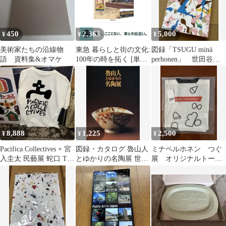
450
2,363
5,000
¥
¥
¥
美術家たちの沿線物
東急 暮らしと街の文化:
図録「TSUGU minä
語 資料集&オマケ
100年の時を拓く [単行
perhonen」 世田谷美
本] 世田谷美術館
術館
8,888
1,225
2,500
¥
¥
¥
Pacifica Collectives × 宮
図録・カタログ 魯山人
ミナペルホネン つぐ
入圭太 民藝展 蛇口 Tシ
とゆかりの名陶展 世田
展 オリジナルトート
ャツ
谷美術館 1996
バッグ（チラシ、カー
ド、ポスター付き）