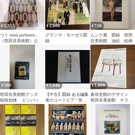
5,555
2,000
720
¥
¥
¥
つぐ minä perhonen」
グランマ・モーゼス図
ムンク展 図録 世田
（世田谷美術館）公式
録
谷美術館 油絵 絵画
図録 ミナ・ペルホネン
500
1,646
1,000
¥
¥
¥
世田谷美術館グッズ
【中古】図録 ある編集
倉俣史朗のデザイン
稲垣知雄 ピンバッ
者のユートピア / 世田
世田谷美術館 チラ
ジ 11-336
谷美術館
シ、ミスブランチ
2025