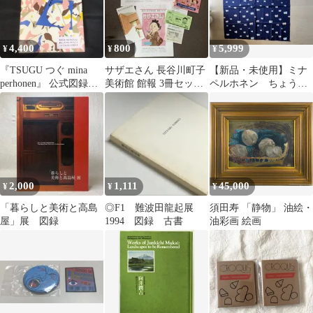
4,400
800
5,999
¥
¥
¥
『TSUGU つぐ mina
サザエさん 長谷川町子
【新品・未使用】ミナ
perhonen』 公式図録
美術館 館報 3冊セット
ペルホネン ちょうむ
ミナ ペルホネン
パンフレット
すび アクアドロップ
ふろしき 撥水加工
2,000
1,111
45,000
¥
¥
¥
「暮らしと美術と高島
◎F1 難波田龍起展
須田寿 「静物」 油絵・
屋」展 図録
1994 図録 古書
油彩画 絵画