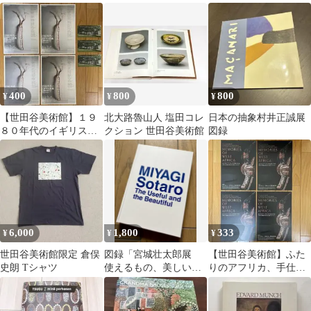
の宇宙 入館済みチケ
年 世田谷美術館 非
の軌跡
ット３枚＆チラシ４部
売品
400
800
800
¥
¥
¥
【世田谷美術館】１９
北大路魯山人 塩田コレ
日本の抽象村井正誠展
８０年代のイギリス美
クション 世田谷美術館
図録
術 入館済みチケット
３枚＆チラシ４部
6,000
1,800
333
¥
¥
¥
世田谷美術館限定 倉俣
図録「宮城壮太郎展
【世田谷美術館】ふた
史朗 Tシャツ
使えるもの、美しいも
りのアフリカ、手仕事
の」 デザイン
の宇宙 チラシ４部