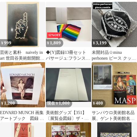
バッグ
12%OFF
999
1,809
3,199
¥
¥
¥
芸術と素朴 naively in
◆[Y]図録13冊セット
未開封品☆mina
art 世田谷美術館開館記
パサージュ:フランスの
perhonen ピース クッキ
念展 1986 図録
新しい美術 世田谷美術
ー チャーム シンフォニ
館ほか 1999年
ー
1,200
1,000
400
¥
現在 ¥
¥
EDVARD MUNCH 画集
美術館グッズ【351】
サンパウロ美術館名品
アートブック 図録 ム
〔展覧会図録〕ザ・コ
展、ゲント美術館名品
ンク
レクション・ヴィンタ
展 図録、東京富士美術
ートゥール
館アートペン