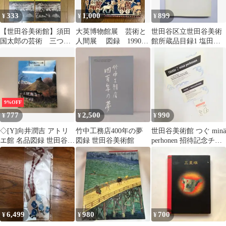
333
1,000
899
¥
¥
¥
【世田谷美術館】須田
大英博物館展 芸術と
世田谷区立世田谷美術
国太郎の芸術 三つの
人間展 図録 1990
館所蔵品目録1 塩田コ
まなざし 絵画・スペ
年 世田谷美術館
レクション 北大路魯山
イン・能狂言 チラシ
人
9%OFF
777
2,500
990
¥
¥
¥
◇[Y]向井潤吉 アトリ
竹中工務店400年の夢
世田谷美術館 つぐ minä
エ館 名品図録 世田谷美
図録 世田谷美術館
perhonen 招待記念チケ
術館 1997
ット 記念カード
6,499
980
700
¥
¥
¥