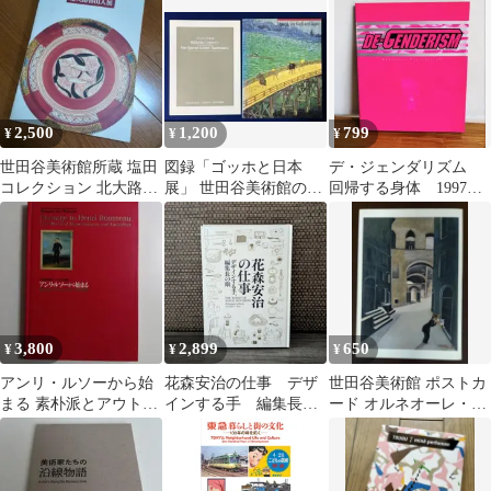
2,500
1,200
799
¥
¥
¥
世田谷美術館所蔵 塩田
図録「ゴッホと日本
デ・ジェンダリズム
コレクション 北大路魯
展」 世田谷美術館のパ
回帰する身体 1997年
山人展 図録
ンフレット付き
世田谷美術館 図録
3,800
2,899
650
¥
¥
¥
アンリ・ルソーから始
花森安治の仕事 デザ
世田谷美術館 ポストカ
まる 素朴派とアウトサ
インする手 編集長の
ード オルネオーレ・メ
イダーの世界 世田谷
眼 世田谷美術館
テルリ 楽器と猫
美術館
2017年