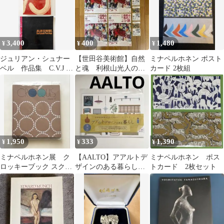
3,400
400
1,480
¥
¥
¥
ジュリアン・シュナー
【世田谷美術館】自然
ミナペルホネン ポスト
ベル 作品集 C.V.J +
と魂 利根山光人の
カード 2枚組
カブキ・ペインティン
旅 入館済みチケット
グ
３枚＆チラシ４部
1,950
333
1,390
¥
¥
¥
ミナペルホネン展 ク
【AALTO】アアルトデ
ミナペルホネン ポス
ロッキーブック スクエ
ザインのある暮らし
トカード 2枚セット
アサイズ 入場特典付
シール
き