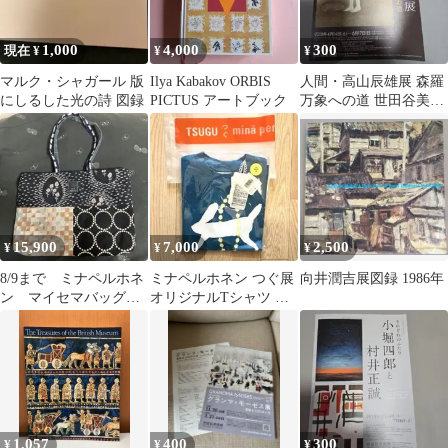
1,000
4,000
300
現在 ¥
¥
¥
マルク・シャガール 版
Ilya Kabakov ORBIS
人間・高山辰雄展 森羅
にしるした光の詩 図録
PICTUS アートブック
万象への道 世田谷美術
館 チラシ
15,900
7,000
2,500
¥
¥
¥
8/9まで ミナペルホネ
ミナペルホネン つぐ展
向井潤吉展図録 1986年
ン マイセマバッグ
オリジナルTシャツ キ
つぐ展限定
ッズ M
1,057
400
300
¥
¥
¥