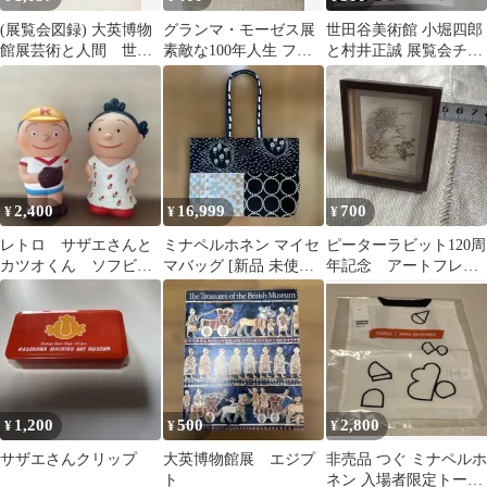
(展覧会図録) 大英博物
グランマ・モーゼス展
世田谷美術館 小堀四郎
館展芸術と人間 世田
素敵な100年人生 フラ
と村井正誠 展覧会チラ
谷美術館他 1990年 メソ
イヤー
シ
ポタミアエジプトギリ
シアインド西域・・・
2,400
16,999
700
¥
¥
¥
レトロ サザエさんと
ミナペルホネン マイセ
ピーターラビット120周
カツオくん ソフビ貯
マバッグ [新品 未使用]
年記念 アートフレー
金箱
つぐ展 限定
ムコレクション
1,200
500
2,800
¥
¥
¥
サザエさんクリップ
大英博物館展 エジプ
非売品 つぐ ミナペルホ
ト
ネン 入場者限定トート