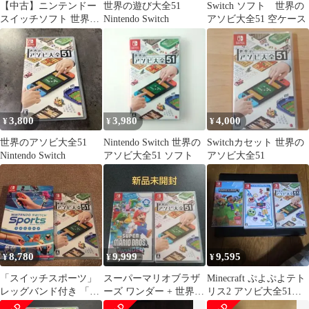
【中古】ニンテンドー
世界の遊び大全51
Switch ソフト 世界の
スイッチソフト 世界の
Nintendo Switch
アソビ大全51 空ケース
アソビ大全51
3,800
3,980
4,000
¥
¥
¥
世界のアソビ大全51
Nintendo Switch 世界の
Switchカセット 世界の
Nintendo Switch
アソビ大全51 ソフト
アソビ大全51
8,780
9,999
9,595
¥
¥
¥
「スイッチスポーツ」
スーパーマリオブラザ
Minecraft ぷよぷよテト
レッグバンド付き 「世
ーズ ワンダー + 世界の
リス2 アソビ大全51新
界のアソビ大全51」
アソビ大全51
品未開封シュリンクつ