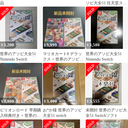
品
ソビ大全51 任天堂スイ
ッチソフト
3,200
9,999
3,580
¥
¥
¥
世界のアソビ大全51
マリオカート8 デラッ
世界のアソビ大全51
Nintendo Switch
クス + 世界のアソビ大
Nintendo Switch
全51
9,999
3,400
3,555
¥
¥
¥
ビリオンロード 早期購
お*か様 世界のアソビ
未開封 世界のアソビ大
入特典付き + 世界のア
大全51 switch
全51 Switchソフト
ソビ大全51