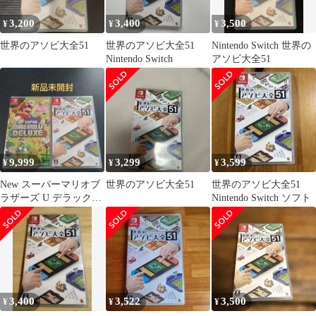
3,200
3,400
3,500
¥
¥
¥
世界のアソビ大全51
世界のアソビ大全51
Nintendo Switch 世界の
Nintendo Switch
アソビ大全51
9,999
3,299
3,599
¥
¥
¥
New スーパーマリオブ
世界のアソビ大全51
世界のアソビ大全51
ラザーズ U デラックス
Nintendo Switch ソフト
+ 世界のアソビ大全51
3,400
3,522
3,500
¥
¥
¥