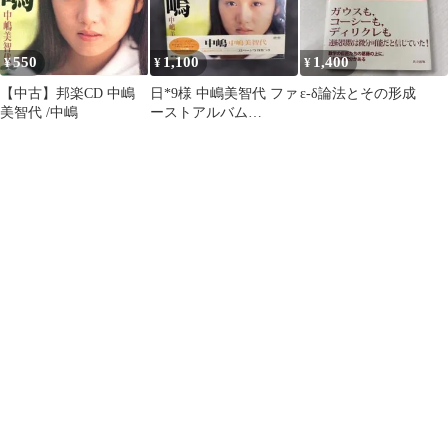
550
1,100
1,400
¥
¥
¥
【中古】邦楽CD 中嶋
日*9様 中嶋美智代 ファ
ε-δ論法とその形成
美智代 /中嶋
ーストアルバム
CD【未開封】