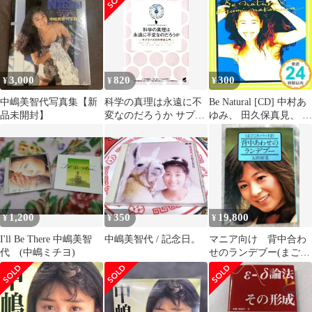
3,000
820
300
¥
¥
¥
中嶋美智代写真集【新
科学の真理は永遠に不
Be Natural [CD] 中村あ
品未開封】
変なのだろうか サプラ
ゆみ、 田久保真見、 許
イズの科学史入門／中
瑛子、 松宮恭子; 中村
根美知代
哲_02
1,200
350
19,800
¥
¥
¥
I'll Be There 中嶋美智
中嶋美智代 / 記念日。
マニア向け 背中合わ
代 (中嶋ミチヨ)
せのランデブー(まごこ
ろパート2) 太田裕美