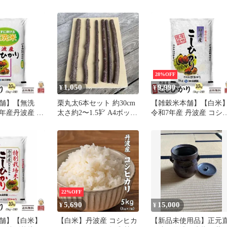
栗 くり ポ
シヒカリ 10kg(5kg×2袋)
260g(130g×2袋) マイフ
大人気 無添
無洗米 手間いらず ふっ
ーマーズ マロン 栗 天
甘栗 おやつ ス
くら食感 甘み豊か つや
甘栗 むきぐり くら あ
菓子 ホクホ
つや炊き上がり 毎日のご
ぐり 有機栽培 JAS 有機
熟 福栗（有機
はん 家庭用 ストック 大
殻割れ お菓子 持ち運び
粒特選A級
容量 お得 美味しい ※
ック
28%OFF
1,050
9,990
¥
¥
舗】【無洗
栗丸太6本セット 約30cm
【雑穀米本舗】【白米
年産丹波産 コ
太さ約2〜1.5㌢ A4ボック
令和7年産 丹波産 コシ
g(5kg×2袋)
ス
カリ 10kg(5kg×2袋) 白
間いらず ふっ
令和7年産 丹波産 コシ
甘み豊か つや
カリ 甘み豊か ふっくら
がり 毎日のご
食感 つやつや炊き上が
 ストック 大
毎日のごはん 家庭用 ス
美味しい
トック お得 美味しい
22%OFF
5,690
15,000
¥
¥
舗】【白米】
【白米】丹波産 コシヒカ
【新品未使用品】正元