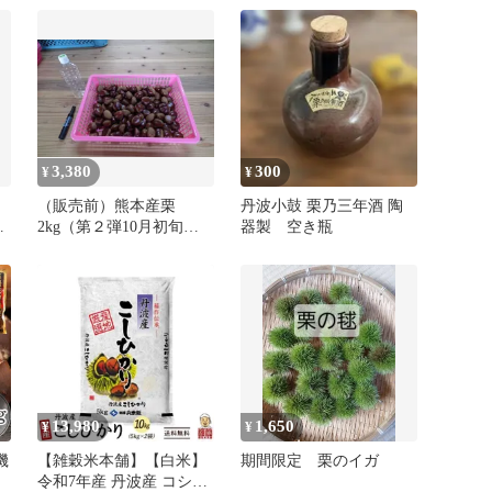
3,380
300
¥
¥
（販売前）熊本産栗
丹波小鼓 栗乃三年酒 陶
函
2kg（第２弾10月初旬発
器製 空き瓶
送）
和
完
大
ッ
も
13,980
1,650
¥
¥
機
【雑穀米本舗】【白米】
期間限定 栗のイガ
令和7年産 丹波産 コシヒ