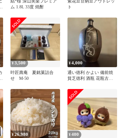
ヒ
結*様 深山美栗プレミア
紫花豆甘納豆アウトレッ
ら
ム 1.8L 33度 焼酎
ト
味
3,500
4,000
¥
¥
カ
叶匠壽庵 夏銘菓詰合
通い徳利 かよい 備前焼
み
せ M-50
貧乏徳利 酒瓶 花瓶古道
り
具 骨董 アンティーク 陶
食
器
26,980
400
¥
¥