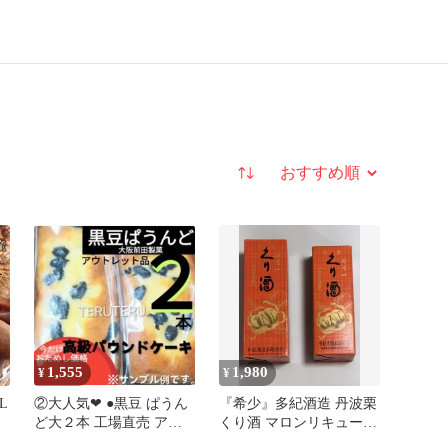
並び替え
1,555
1,980
¥
¥
L
②大人気❤ ●黒豆 ぱうん
『希少』多紀酒造 丹波栗
ど大２本 工場直売 アウ
くり酒 マロンリキュール
トレット 大阪前田製菓
2本セット