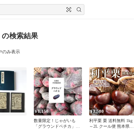
 の検索結果
中のみ表示
1,150
3,580
¥
¥
数量限定！じゃがいも
利平栗 栗 送料無料 1kg 
「グラウンドペチカ」
～2L クール便 熊本県産
【約１.２kg】（送料込
幻の高級和栗 生栗 くり