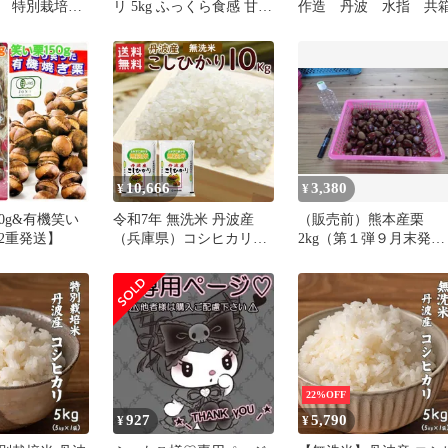
 特別栽培米
リ 5kg ふっくら食感 甘み
作造 丹波 水指 共
シヒカリ
豊か つやつや炊き上がり
×2袋) 特別栽培
毎日のごはんに最適 和食
ふっくら食感
に合う 家庭用 ストック
つやつや炊き上
大容量 お得 美味しい ※
のごはん 家庭
 大容量 お得
※
10,666
3,380
¥
¥
0g&有機笑い
令和7年 無洗米 丹波産
（販売前）熊本産栗
袋2重発送】
（兵庫県）コシヒカリ
2kg（第１弾９月末発
10kg（5kg×2袋）送料無
送）
料 令和7年産 こしひかり
コシヒカリ 精米 お米 米
丹波産 兵庫県産（北海
道・沖縄発送不可）
22%OFF
927
5,790
¥
¥