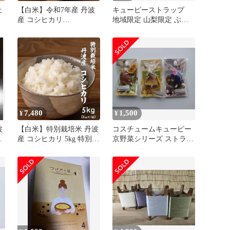
上
【白米】令和7年産 丹波
キューピーストラップ
産 コシヒカリ
地域限定 山梨限定 ぶど
ラ
20kg(5kg×4袋) 単一原料
う 京都限定 丹波栗
米 こしひかり 米 お米 白
米 白米 令和7年産 丹波産
コシヒカリ 甘み豊か ふ
っくら食感 つやつや炊き
上がり 毎日のごはん 家
庭用 ストック お得 美味
しい ※
7,480
1,500
¥
¥
波
【白米】特別栽培米 丹波
コスチュームキューピー
い
産 コシヒカリ 5kg 特別栽
京野菜シリーズ ストラッ
ェ
培 安心品質 ふっくら食
プ 3種セット
感 甘み豊か つやつや炊
き上がり 毎日のごはん
家庭用 ストック 大容量
お得 美味しい