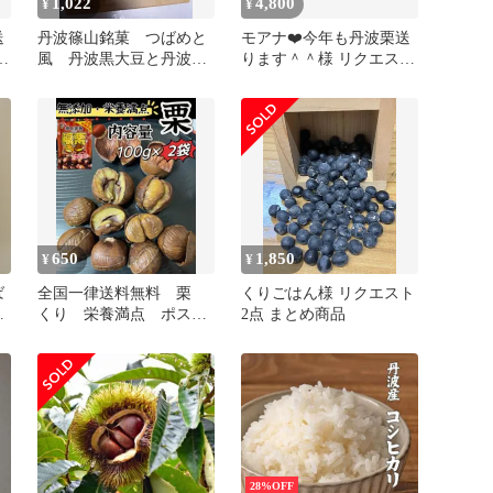
1,022
4,800
¥
¥
送
丹波篠山銘菓 つばめと
モアナ❤️今年も丹波栗送
ト
風 丹波黒大豆と丹波栗
ります＾＾様 リクエスト
のタルト【4枚】キクヤ
2点 まとめ商品
650
1,850
¥
¥
ば
全国一律送料無料 栗
くりごはん様 リクエスト
丹
くり 栄養満点 ポスト
2点 まとめ商品
投函 大人気 無添加 皮
割れ 甘栗 おやつ スイー
ツ 和菓子 ホクホク 樹
上完熟 福栗（有機焼き
栗）大粒特選A級
100g×2パック 北海道＆
沖縄の方でも大歓迎！
28%OFF