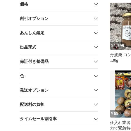
価格
割引オプション
あんしん鑑定
1,299
¥
出品形式
丹波栗 コ
130g
保証付き整備品
色
発送オプション
配送料の負担
650
¥
タイムセール割引率
仕入れ業者
力で緊急特