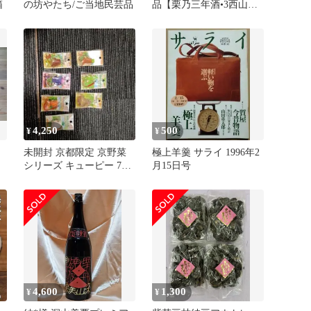
箱
の坊やたち/ご当地民芸品
品【栗乃三年酒•3西山酒
造場】100ml ミニボトル
4,250
500
¥
¥
未開封 京都限定 京野菜
極上羊羹 サライ 1996年2
シリーズ キューピー 7個
月15日号
セット
4,600
1,300
¥
¥