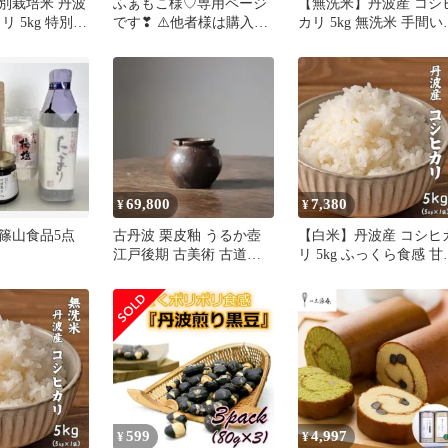
別栽培米 丹波
ふぁもこ様♡専用ページ
【無洗米】丹波産 コシ
リ 5kg 特別栽
です❣ ⚠️他者様は購入ご
カリ 5kg 無洗米 手間い
質 ふっくら食
配慮ください⚠️
ず ふっくら食感 甘み豊
か つやつや炊
か つやつや炊き上がり
毎日のごはん
毎日のごはん 家庭用 ス
トック 大容量
トック 大容量 お得 美
い ※
しい ※
69,800
7,380
¥
¥
篠山食品5点
古丹波 栗皮釉 うるか壺
【白米】丹波産 コシヒ
江戸後期 古美術 古道具
リ 5kg ふっくら食感 甘
アンティーク
豊か つやつや炊き上が
毎日のごはんに最適 和
に合う 家庭用 ストック
大容量 お得 美味しい
599
4,997
¥
¥