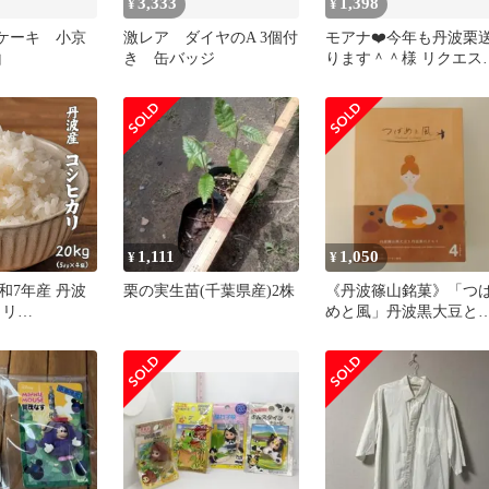
3,333
1,398
¥
¥
栗ケーキ 小京
激レア ダイヤのA 3個付
モアナ❤️今年も丹波栗
山
き 缶バッジ
ります＾＾様 リクエス
2点 まとめ商品
1,111
1,050
¥
¥
和7年産 丹波
栗の実生苗(千葉県産)2株
《丹波篠山銘菓》「つ
カリ
めと風」丹波黒大豆と
×4袋) 単一原料
波栗のタルト【4枚】
り 米 お米 白
和7年産 丹波産
 甘み豊か ふ
 つやつや炊き
日のごはん 家
ク お得 美味