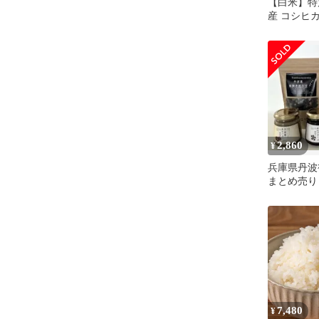
【白米】特
産 コシヒカ
培 安心品
感 甘み豊
き上がり 
家庭用 ス
お得 美味し
2,860
¥
兵庫県丹波
まとめ売り
7,480
¥