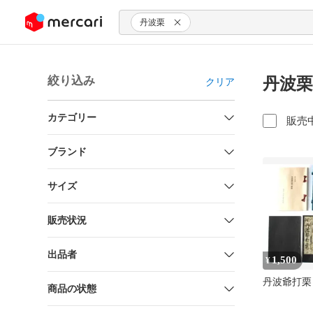
ンツにスキップ
丹波栗
絞り込み
丹波栗
クリア
カテゴリー
販売
ブランド
サイズ
販売状況
出品者
1,500
¥
丹波爺打栗
商品の状態