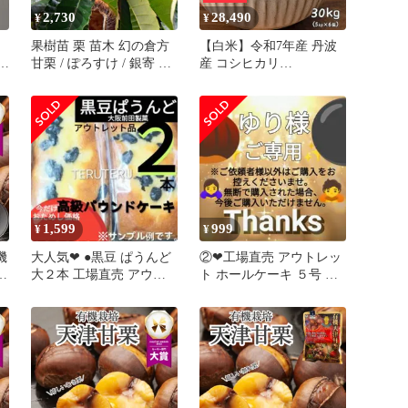
2,730
28,490
¥
¥
果樹苗 栗 苗木 幻の倉方
【白米】令和7年産 丹波
シャ
甘栗 / ぽろすけ / 銀寄 1
産 コシヒカリ
年生接木苗 早生品種 4.5
30kg(5kg×6袋) 単一原料
号 (直径13.5cm) ポット苗
米 こしひかり 米 お米 白
くり クリ 鉢植え 庭植え
米 白米 令和7年産 丹波産
コシヒカリ 甘み豊か ふ
っくら食感 つやつや炊き
上がり 毎日のごはん 家
庭用 ストック お得 美味
しい
1,599
999
¥
¥
機
大人気❤ ●黒豆 ぱうんど
②❤工場直売 アウトレッ
4
大２本 工場直売 アウト
ト ホールケーキ ５号 栗
マ
レット 大阪前田製菓
&黒豆 クリーミーチーズ
ぐ
ケーキ
栽
や
菓