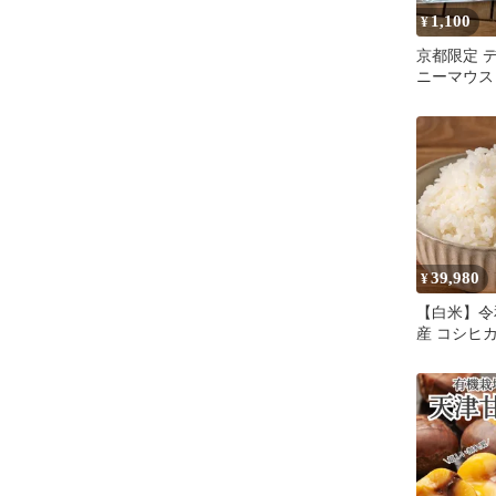
1,100
¥
京都限定 
ニーマウス
ストラップ
39,980
¥
【白米】令
産 コシヒ
30kg(5kg
米 こしひか
米 白米 令
コシヒカリ
っくら食感
上がり 毎
庭用 ストッ