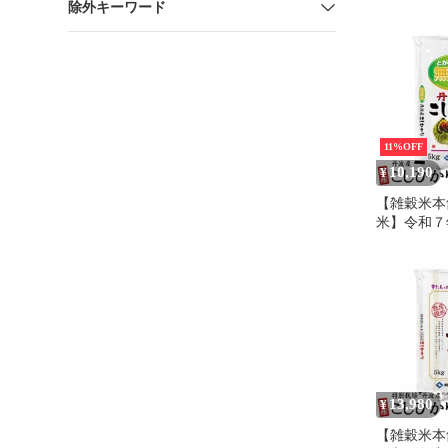
除外キーワード
送料無料 
スト投函 
加 皮割れ 
イーツ 和
ク 樹上完
焼き栗）大
100g×2パ
11%OFF
10,190
¥
【雑穀米本
米】令和７
シヒカリ 10k
無洗米 手
くら食感 
つや炊き上
はん 家庭用
容量 お得 
13,980
¥
【雑穀米本