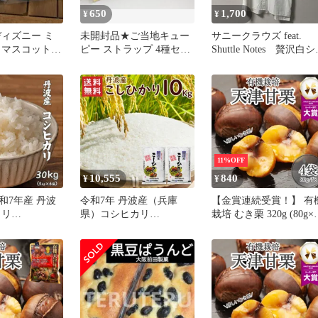
650
1,700
¥
¥
ディズニー ミ
未開封品★ご当地キュー
サニークラウズ feat.
 マスコット
ピー ストラップ 4種セッ
Shuttle Notes 贅沢白
 2点セット
ト★
ツ〈メンズ〉
11%OFF
10,555
840
¥
¥
和7年産 丹波
令和7年 丹波産（兵庫
【金賞連続受賞！】 有
カリ
県）コシヒカリ
栽培 むき栗 320g (80g×
×6袋) 単一原料
10kg（5kg×2袋）送料無
袋) マイファーマーズ 
り 米 お米 白
料 令和7年産 こしひかり
ロン 栗 天津甘栗 むき
和7年産 丹波産
コシヒカリ 精米 お米 米
り くら あまぐり 有機
 甘み豊か ふ
丹波産 兵庫県産 （北海
培 JAS 有機 殻割れ お
 つやつや炊き
道・沖縄発送不可）
つ ダイエット 間食 お
日のごはん 家
子 持ち運び 食品
ク お得 美味