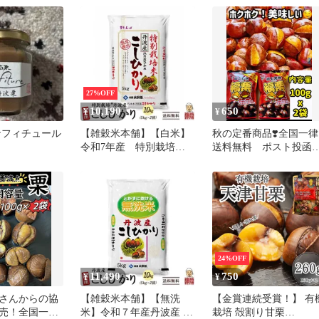
み）兵庫県丹波篠山産
クリ 渋皮煮
27%OFF
10,190
650
¥
¥
ンフィチュール
【雑穀米本舗】【白米】
秋の定番商品❣️全国一律
令和7年産 特別栽培米
送料無料 ポスト投
丹波産 コシヒカリ
大人気 無添加 皮割れ
10kg(5kg×2袋) 特別栽培
甘栗 おやつ スイーツ 
安心品質 ふっくら食感
菓子 ホクホク 樹上
甘み豊か つやつや炊き上
熟 福栗（有機焼き栗）
がり 毎日のごはん 家庭
粒特選A級 100g×2パ
用 ストック 大容量 お得
ク 北海道＆沖縄の方
美味しい
大歓迎！
24%OFF
11,490
750
¥
¥
さんからの協
【雑穀米本舗】【無洗
【金賞連続受賞！】 有
売！全国一律
米】令和７年産丹波産 コ
栽培 殻割り甘栗