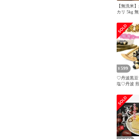
【無洗米】
カリ 5kg
ず ふっく
か つやつ
毎日のごは
トック 大容
しい
599
¥
♡丹波黒豆
塩♡丹波 煎
袋 ヘルシー