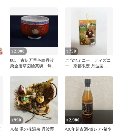
ァ
カリ 10kg(5kg×2袋) 白米
津
令和7年産 丹波産 コシヒ
ま
カリ 甘み豊か ふっくら
食感 つやつや炊き上がり
毎日のごはん 家庭用 ス
トック お得 美味しい ※
2,900
750
¥
¥
】
865 古伊万里色絵丹波
ご当地ミニー ディズニ
ヒ
栗金唐草図輪茶碗 無傷
ー 京都限定 丹波栗 ス
米
美品 明治
トラップ
ヒ
り
990
2,980
¥
¥
直
京都 湯の花温泉 丹波栗
◉30年超古酒•激レア•希少