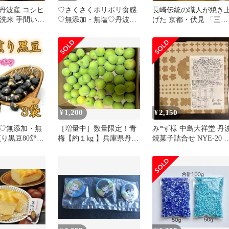
丹波産 コシヒ
♡さくさくポリポリ食感
長崎伝統の職人が焼き
 無洗米 手間いら
♡無添加・無塩♡丹波煎
げた 京都・伏見 「三源
ら食感 甘み豊
り黒豆240㌘ (小分け
庵」 京都ロールカステ
や炊き上がり
80g×3袋) ヘルシー 健康
2種類 各1本(300g)
ん 家庭用 ス
国産 黒豆 豆菓子
量 お得 美味
1,200
2,150
¥
¥
♡無添加・無
［増量中］数量限定！青
み*ず様 中島大祥堂 丹
り黒豆80㌘×3
梅【約１kg 】兵庫県丹波
焼菓子詰合せ NYE-20 
 健康 豆菓子
篠山産
もくり フィナンシ
サ