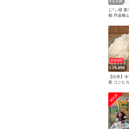
1,150
¥
じ*ぃ様 
都 丹波篠
27%OFF
19,490
¥
【白米】令
産 コシヒ
20kg(5kg
米 こしひか
米 白米 令
コシヒカリ
っくら食感
上がり 毎
庭用 ストッ
しい