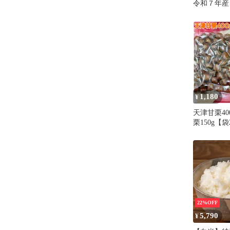
令和７年産
丹波産 コ
10kg(5kg
安心品質 
甘み豊か 
がり 毎日
用 ストック
美味しい 
1,180
¥
天津甘栗40
栗150g【
22%OFF
5,790
¥