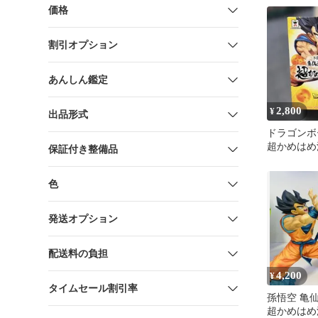
き
価格
割引オプション
あんしん鑑定
2,800
¥
出品形式
ドラゴンボ
超かめはめ
保証付き整備品
色
発送オプション
配送料の負担
4,200
¥
タイムセール割引率
孫悟空 亀
超かめはめ