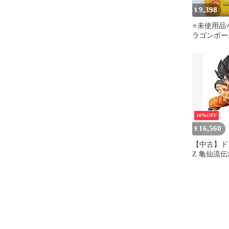
9,398
¥
⭐未使用品⭐0
ラゴンボー
仙人伝承奥
10%OFF
16,560
¥
【中古】ド
Z 亀仙流
はめ波！！
アニメ フ
ズ プライ
ト