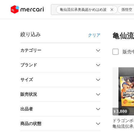
ンツにスキップ
亀仙流伝承奥義超かめはめ波
孫悟空
絞り込み
亀仙流
クリア
カテゴリー
販売
ブランド
サイズ
販売状況
出品者
3,800
¥
ドラゴンボ
商品の状態
亀仙流伝承
め波 フィ