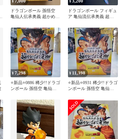
7,000
3,200
¥
¥
ドラゴンボール 孫悟空
ドラゴンボール フィギュ
波
亀仙人伝承奥義 超かめは
ア 亀仙流伝承奥義 超か
め波
めはめ波!!!! 孫悟空
7,298
11,398
¥
¥
流
⭐新品⭐0886 稀少!!ドラゴ
⭐新品⭐0931 稀少!!ドラゴ
波
ンボール 孫悟空 亀仙人
ンボール 孫悟空 亀仙人
伝承奥義 超かめはめ波
伝承奥義 超かめはめ波