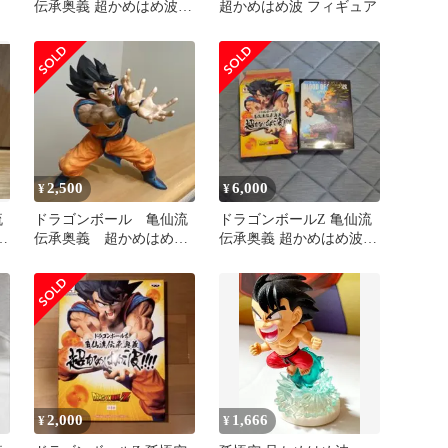
伝承奥義 超かめはめ波
超かめはめ波 フィギュア
フィギュア
2,500
6,000
¥
¥
流
ドラゴンボール 亀仙流
ドラゴンボールZ 亀仙流
伝承奥義 超かめはめ
伝承奥義 超かめはめ波孫
波!!!! 孫悟空フィギュア
悟空 悟飯フィギュア
2,000
1,666
¥
¥