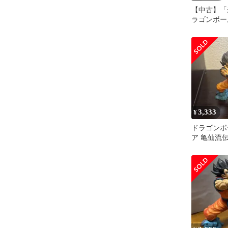
【中古】「
ラゴンボー
承奥義超か
波！！！！
メ フィギュ
ライズ バ
3,333
¥
ドラゴンボ
ア 亀仙流
めはめ波!!!