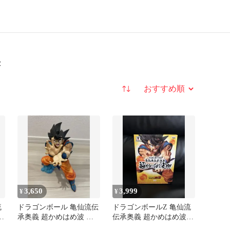
果
並び替え
3,650
3,999
¥
¥
流
ドラゴンボール 亀仙流伝
ドラゴンボールZ 亀仙流
承奥義 超かめはめ波 孫
伝承奥義 超かめはめ波‼︎‼︎
悟空 フィギュア
孫悟空 フィギュア