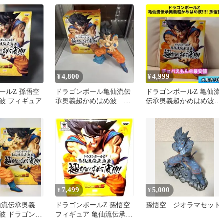
ュア
4,800
4,999
¥
¥
ールZ 孫悟空
ドラゴンボール亀仙流伝
ドラゴンボールZ 亀仙
波 フィギュア
承奥義超かめはめ波 孫
伝承奥義超かめはめ波‼︎‼
悟空フィギュア
孫悟空
7,499
5,000
¥
¥
仙流伝承奥義
ドラゴンボールZ 孫悟空
孫悟空 ジオラマセッ
波 ドラゴンボ
フィギュア 亀仙流伝承奥