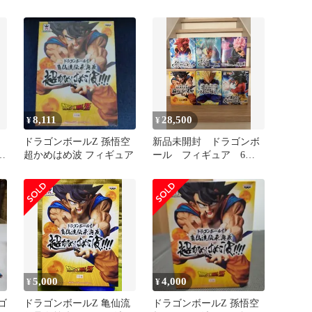
8,111
28,500
¥
¥
ドラゴンボールZ 孫悟空
新品未開封 ドラゴンボ
は
超かめはめ波 フィギュア
ール フィギュア 6種
セット
5,000
4,000
¥
¥
ゴ
ドラゴンボールZ 亀仙流
ドラゴンボールZ 孫悟空