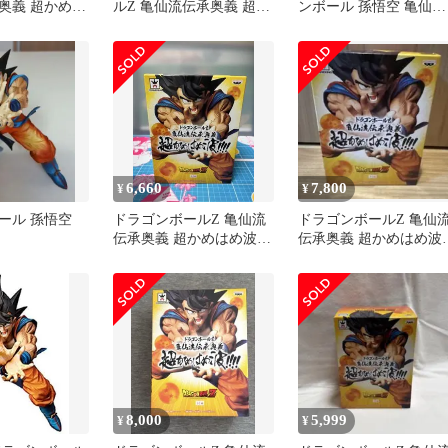
奥義 超かめは
ルZ 亀仙流伝承奥義 超か
ンボール 孫悟空 亀仙人
未開封】
めはめ波!!!! 孫悟空 フィ
伝承奥義 かめはめ波
ギュア バンプレスト プ
ライズ A-12-8
6,660
7,800
¥
¥
ール 孫悟空
ドラゴンボールZ 亀仙流
ドラゴンボールZ 亀仙
伝承奥義 超かめはめ波‼︎‼︎
伝承奥義 超かめはめ波
孫悟空 フィギュア
フィギュア
8,000
5,999
¥
¥