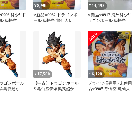
8,999
14,498
¥
¥
906 稀少!!ド
⭐新品⭐0932 ドラゴンボ
⭐美品⭐0913 海外稀少!!
ル 孫悟空 亀
ール 孫悟空 亀仙人伝承
ラゴンボール 孫悟空 亀
義 かめはめ波
奥義 かめはめ波
仙人伝承奥義 かめはめ
17,500
6,120
¥
¥
ラゴンボール
【中古】ドラゴンボール
ブライツ様專用⭐未使用
伝承奥義超かめ
Z 亀仙流伝承奥義超かめ
品⭐0905 孫悟空 亀仙人
！！ 孫悟空
はめ波！！！！ 孫悟空
承奥義 かめはめ波
ィギュア グッ
アニメ フィギュア グッ
ズ バンプレス
ズ プライズ バンプレス
ト dwos6rj