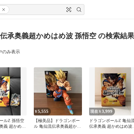
伝承奥義超かめはめ波 孫悟空 の検索結
中のみ表示
5,555
3,999
¥
現在 ¥
ールZ 孫悟空
【極美品】ドラゴンボー
ドラゴンボールZ 亀仙
奥義 超かめは
ル 亀仙流伝承奥義超かめ
伝承奥義 超かめはめ波
ギュアおまけ付
はめ波!!!! 孫悟空 フィギ
フィギュア