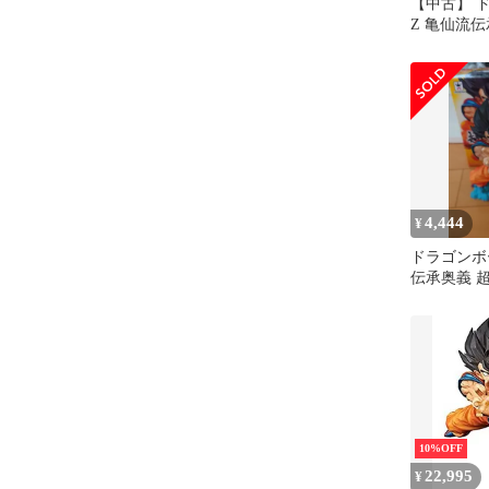
【中古】 
Z 亀仙流
はめ波！！
アニメ フ
ズ プライ
ト
4,444
¥
ドラゴンボ
伝承奥義 
孫悟空
10%OFF
22,995
¥