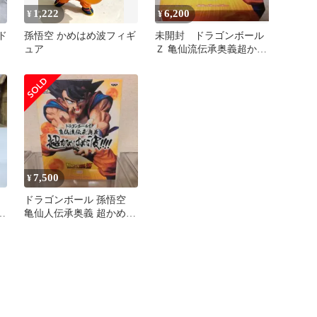
1,222
6,200
¥
¥
ド
孫悟空 かめはめ波フィギ
未開封 ドラゴンボール
ュア
Ｚ 亀仙流伝承奥義超かめ
波
はめ波!!! 孫悟空 必殺
技
7,500
¥
ドラゴンボール 孫悟空
伝
亀仙人伝承奥義 超かめは
め波