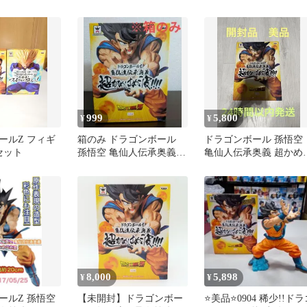
ギュア
義 超かめはめ波 未開封
999
5,800
¥
¥
ールZ フィギ
箱のみ ドラゴンボール
ドラゴンボール 孫悟空
セット
孫悟空 亀仙人伝承奥義
亀仙人伝承奥義 超かめ
超かめはめ波
め波
8,000
5,898
¥
¥
ールZ 孫悟空
【未開封】ドラゴンボー
⭐美品⭐0904 稀少!!ドラ