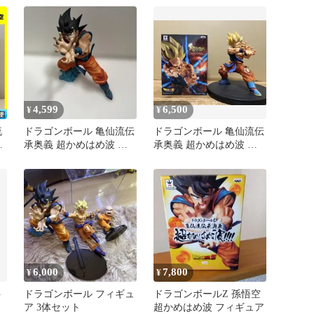
4,599
6,500
¥
¥
流
ドラゴンボール 亀仙流伝
ドラゴンボール 亀仙流伝
︎
承奥義 超かめはめ波 孫
承奥義 超かめはめ波 孫
悟空 フィギュア
悟空 フィギュア
6,000
7,800
¥
¥
ト
ドラゴンボール フィギュ
ドラゴンボールZ 孫悟空
ア 3体セット
超かめはめ波 フィギュア