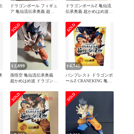
伝
ドラゴンボール フィギュ
ドラゴンボールZ 亀仙流
ア 亀仙流伝承奥義 超か
伝承奥義 超かめはめ波
めはめ波!!!! 孫悟空
孫悟空
2,899
4,741
¥
¥
承
孫悟空 亀仙流伝承奥義
バンプレスト ドラゴンボ
超かめはめ波 ドラゴンボ
ールZ CRANEKING 亀仙
ール フィギュア 箱、
流伝承奥義超かめはめ
台座無し
波!!!! 孫悟空 フィギュア