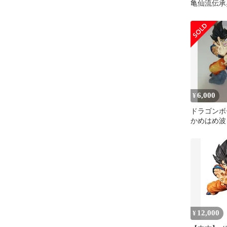
亀仙流伝承
め波【新品
6,000
¥
ドラゴンボ
かめはめ波
12,000
¥