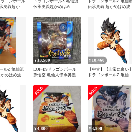
ドラゴンボール
ドラゴンボールZ 亀仙流
ドラゴンボールZ 亀仙
伝承奥義超かめ
伝承奥義超かめはめ
伝承奥義 超かめはめ波!!
！！ 孫悟空
波！！！！ 孫悟空 バン
孫悟空
ィギュア グッ
プレスト
ズ バンプレス
13,500
18,460
¥
¥
ールZ 亀仙流
EOF-B9ドラゴンボール
【中古】【非常に良い
超かめはめ波
孫悟空 亀仙人伝承奥義
ドラゴンボールZ 亀仙
かめはめ波
伝承奥義超かめはめ
波！！！！ 孫悟空 アニ
メ フィギュア グッズ 
ライズ バンプレスト
dwos6rj
4,800
3,500
¥
¥