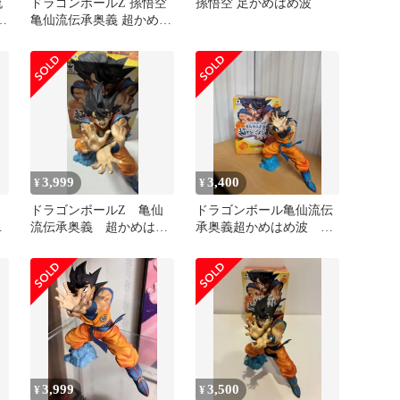
流
ドラゴンボールZ 孫悟空
孫悟空 足かめはめ波
!
亀仙流伝承奥義 超かめは
め波 フィギュア
3,999
3,400
¥
¥
】
ドラゴンボールZ 亀仙
ドラゴンボール亀仙流伝
流
流伝承奥義 超かめはめ
承奥義超かめはめ波 孫
波 孫悟空 フィギュア
悟空フィギュア
プ
3,999
3,500
¥
¥