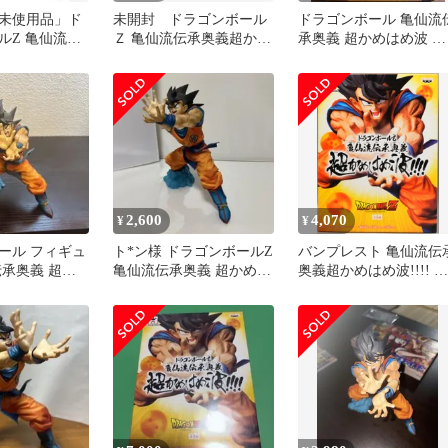
未使用品」ド
未開封 ドラゴンボール
ドラゴンボール 亀仙流
ルZ 亀仙流伝
Ｚ 亀仙流伝承奥義超かめ
承奥義 超かめはめ波 孫
めはめ
はめ波!!! 孫悟空 必殺
悟空 フィギュア
 孫悟空 アニ
技
ア グッズ プ
ンプレスト
2,600
4,070
¥
¥
ール フィギュ
ト*ン様 ドラゴンボールZ
バンプレスト 亀仙流伝
伝承奥義 超か
亀仙流伝承奥義 超かめは
奥義超かめはめ波!!!! 孫
! 孫悟空
め波 孫悟空
悟空