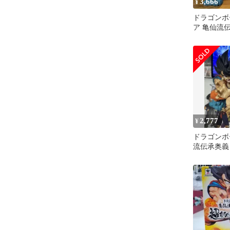
3,666
¥
ドラゴンボ
ア 亀仙流
めはめ波!!!
2,777
¥
ドラゴンボ
流伝承奥義
波 孫悟空