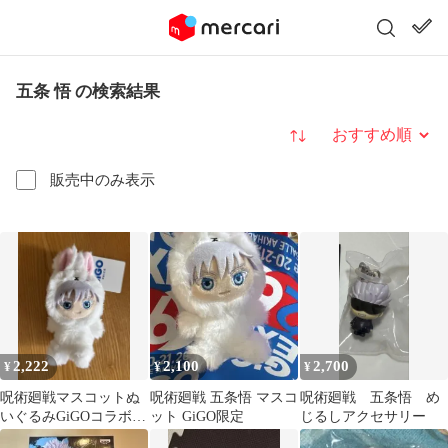
五条 悟 の検索結果
並び替え
販売中のみ表示
2,222
2,100
2,700
¥
¥
¥
呪術廻戦マスコットぬ
呪術廻戦 五条悟 マスコ
呪術廻戦 五条悟 め
いぐるみGiGOコラボ
ット GiGO限定
じるしアクセサリー
2026ver五条悟