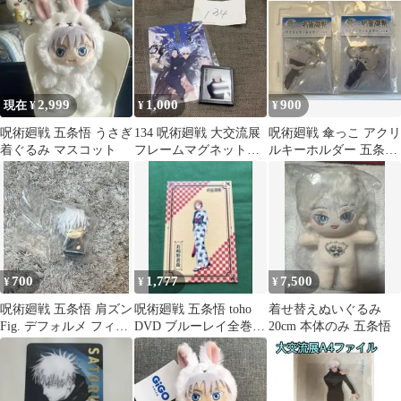
クション
2,999
1,000
900
現在 ¥
¥
¥
呪術廻戦 五条悟 うさぎ
134 呪術廻戦 大交流展
呪術廻戦 傘っこ アクリ
着ぐるみ マスコット
フレームマグネットミ
ルキーホルダー 五条悟
ラー 五条悟
狗巻棘
700
1,777
7,500
¥
¥
¥
呪術廻戦 五条悟 肩ズン
呪術廻戦 五条悟 toho
着せ替えぬいぐるみ
Fig. デフォルメ フィギ
DVD ブルーレイ全巻
20cm 本体のみ 五条悟
ュア
特典 和装 ポストカード