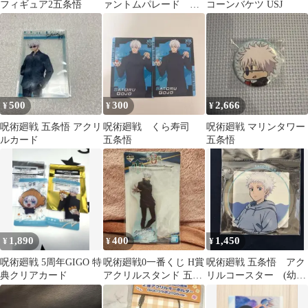
フィギュア2五条悟
ァントムパレード フ
コーンバケツ USJ
ァンパレ 2.5th お名
前クリップ
500
300
2,666
¥
¥
¥
呪術廻戦 五条悟 アクリ
呪術廻戦 くら寿司
呪術廻戦 マリンタワー
ルカード
五条悟
五条悟
1,890
400
1,450
¥
¥
¥
呪術廻戦 5周年GIGO 特
呪術廻戦0一番くじ H賞
呪術廻戦 五条悟 アク
典クリアカード
アクリルスタンド 五条
リルコースター (幼少
悟
期) JF2025 Ver