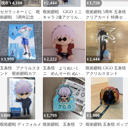
4,100
2,444
1,750
現在 ¥
¥
¥
セガラッキーくじ 呪
呪術廻戦 GIGO ミニ
呪術廻戦 5周年 五条悟
術廻戦 5周年記念 五
キャラ 2連アクリルキ
クリアカード 特典セッ
条悟 I賞 アクリルス
ーホルダー 五条 悟
ト スーツ マルイ
タンド
3,999
2,222
2,444
¥
¥
¥
五条悟 アクリルスタ
五条悟 よりぬいミ
呪術廻戦 GIGO 五条悟
ンド 呪術廻戦カフェ
ニ めんそーれ ぬいぐ
アクリルスタンド
2024 懐玉・玉折
るみマスコット
800
1,799
2,000
¥
¥
¥
呪術廻戦 ディフォルメ
呪術廻戦 五条悟 フ
呪術廻戦 五条悟 ポップ