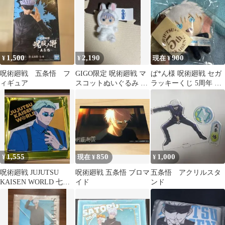
1,500
2,190
900
¥
¥
現在 ¥
呪術廻戦 五条悟 フ
GIGO限定 呪術廻戦 マ
ぱ*ん様 呪術廻戦 セガ
ィギュア
スコットぬいぐるみ 五
ラッキーくじ 5周年 五
条悟
条悟 マスコット
1,555
850
1,000
¥
現在 ¥
¥
呪術廻戦 JUJUTSU
呪術廻戦 五条悟 ブロマ
五条悟 アクリルスタ
KAISEN WORLD 七海
イド
ンド
建人 アクリルコースタ
ー