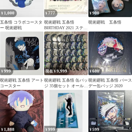
1,000
777
900
¥
¥
¥
五条悟 コラボコースタ
呪術廻戦 五条悟
呪術廻戦 五条悟
ー 呪術廻戦
BIRTHDAY 2021 ステッ
カー
999
9,999
600
¥
現在 ¥
¥
呪術廻戦 五条悟 アート
呪術廻戦 五条悟 缶バッ
呪術廻戦 五条悟 バース
コースター
ジ 35個セット オールス
デー缶バッジ 2020
ター缶バッジ
1,888
999
599
¥
¥
¥