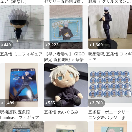
ュア（箱なし）
セサリー五条悟 2種セ
戦展 アクリルスタンド
ット
五条悟
440
2,222
1,300
¥
¥
¥
五条悟 ミニフィギュア
【早い者勝ち】 GIGO
呪術廻戦 五条悟 フィギ
限定 呪術廻戦 五条悟
ュア
A4ファイルケース
1,499
555
3,700
¥
¥
¥
呪術廻戦 五条悟
五条悟 ぬいぐるみ
五条悟 ポニークリー
Luminasta フィギュア
ニング缶バッジ まと
め売り