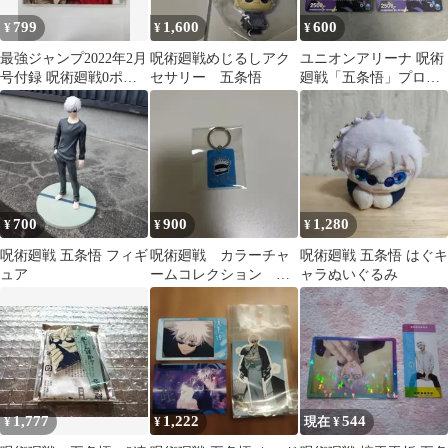
799
1,600
600
¥
¥
¥
最強ジャンプ2022年2月
呪術廻戦めじるしアク
ユニオンアリーナ 呪術
号付録 呪術廻戦0ポス
セサリー 五条悟
廻戦「五条悟」プロモ
ターステッカー五条悟
2枚セット 青 最強ジ
夏油傑
ャンプ
700
900
1,280
¥
¥
¥
呪術廻戦 五条悟 フィギ
呪術廻戦 カラーチャ
呪術廻戦 五条悟 はぐキ
ュア
ームコレクション 五
ャラぬいぐるみ
条悟
1,777
1,222
544
¥
¥
現在 ¥