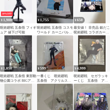
10%OFF
1,900
1,755
650
¥
¥
¥
呪術廻戦 五条悟 フィギ
呪術廻戦 五条悟 コスモ
最安値！ 非売品 銀だこ
ュア 値下げ可能
ワールド カーニバルゲ
呪術廻戦 コラボカード
ーム ミニスタンド
五条悟 コラボカード
1,050
599
4,999
¥
¥
¥
呪術廻戦 五条悟 東部動
一番くじ 呪術廻戦
呪術廻戦 セガラッキ
物公園コラボ BIGアク
五条悟 アクリルスタ
ーくじ 五条悟 アク
リルスタンド
ンド
リルスタンド アクスタ