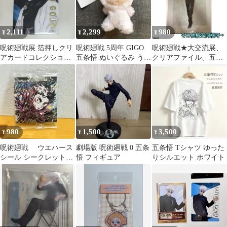
2,111
2,299
980
¥
¥
¥
呪術廻戦展 箔押しクリ
呪術廻戦 5周年 GIGO
呪術廻戦★大交流展、
アカードコレクション
五条悟 ぬいぐるみ うさ
クリアファイル、五条
五条悟 当主
ぎ
悟
980
1,500
3,500
¥
¥
¥
呪術廻戦 ウエハース
劇場版 呪術廻戦 0 五条
五条悟 Tシャツ ゆった
シール シークレット2
悟 フィギュア
りシルエット ホワイト
枚セット 五条悟 虎杖
悠仁