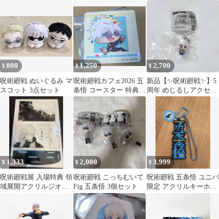
クリアファイル&ステ
五条悟
ッカー 五条悟
800
1,250
2,700
¥
¥
¥
呪術廻戦 ぬいぐるみ マ
呪術廻戦カフェ2026 五
新品【✨呪術廻戦✨】5
スコット 3点セット
条悟 コースター 特典
周年 めじるしアクセサ
5th Anniversary
リー 懐玉・玉折 五条悟
✨
1,333
2,000
3,999
¥
¥
¥
呪術廻戦展 入場特典 領
呪術廻戦 こっちむいて
呪術廻戦 五条悟 ユニバ
域展開アクリルジオラ
Fig 五条悟 3個セット
限定 アクリルキーホル
マ 無量空処 五条悟
ダー