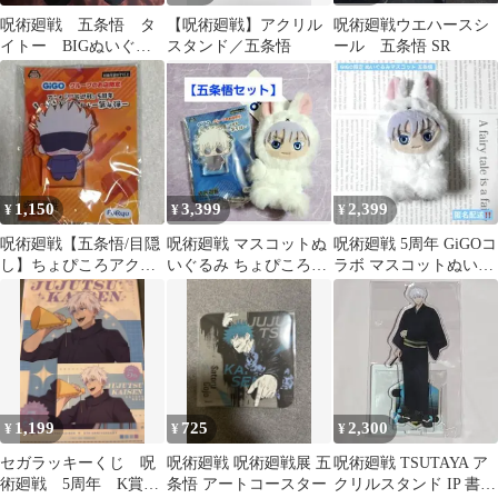
呪術廻戦 五条悟 タ
【呪術廻戦】アクリル
呪術廻戦ウエハースシ
イトー BIGぬいぐる
スタンド／五条悟
ール 五条悟 SR
み
1,150
3,399
2,399
¥
¥
¥
呪術廻戦【五条悟/目隠
呪術廻戦 マスコットぬ
呪術廻戦 5周年 GiGOコ
し】ちょぴころアクリ
いぐるみ ちょぴころア
ラボ マスコットぬいぐ
ル/GiGO限定
クリル 5周年 五条悟
るみ 五条悟
GiGO限定
1,199
725
2,300
¥
¥
¥
セガラッキーくじ 呪
呪術廻戦 呪術廻戦展 五
呪術廻戦 TSUTAYA ア
術廻戦 5周年 K賞
条悟 アートコースター
クリルスタンド IP 書店