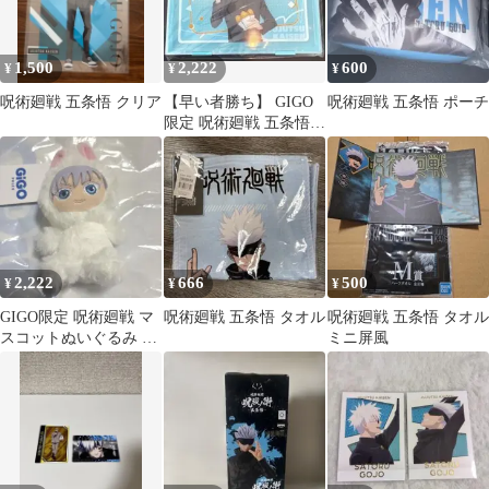
1,500
2,222
600
¥
¥
¥
呪術廻戦 五条悟 クリア
【早い者勝ち】 GIGO
呪術廻戦 五条悟 ポーチ
限定 呪術廻戦 五条悟
A4ファイルケース
2,222
666
500
¥
¥
¥
GIGO限定 呪術廻戦 マ
呪術廻戦 五条悟 タオル
呪術廻戦 五条悟 タオル
スコットぬいぐるみ 五
ミニ屏風
条悟