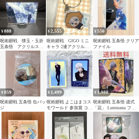
888
2,555
550
¥
¥
¥
呪術廻戦 懐玉・玉折
呪術廻戦 GIGO ミニ
呪術廻戦 五条悟 クリア
五条悟 アクリルスタ
キャラ 2連アクリルキ
ファイル
ンド 場面写イラス
ーホルダー 五条 悟
ト 高専
SD
859
1,499
1,980
¥
¥
¥
呪術廻戦 五条悟 缶バッ
呪術廻戦 よこはまコス
呪術廻戦 五条悟 虚式
ジ
モワールド 参加賞 コレ
「茈」 Luminasta フィ
クションカード 五条悟
ギュア
カード２種