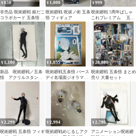
850
1,000
999
¥
¥
¥
非売品 呪術廻戦 銀だこ
呪術廻戦 呪祓ノ術 五条
呪術廻戦 5周年ぱしゃ
コラボカード 五条悟 七
悟 フィギュア
これプレミアム 五条
海建人 2枚セット
悟
1,100
1,855
28,800
¥
¥
¥
新品 呪術廻戦／五条
呪術廻戦五条悟 バース
呪術廻戦 五条悟 まとめ
悟 アクリルスタン
デイ名場面ジオラマフ
売り 大量セット
ド アクスタ
ィギュア(2024)
2,299
2,994
2,798
¥
¥
¥
呪術廻戦 五条悟 フィギ
呪術廻戦めじるしアク
アニメーション呪術廻