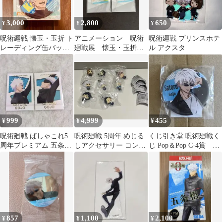
3,000
2,800
650
¥
¥
¥
呪術廻戦 懐玉・玉折 ト
アニメーション 呪術
呪術廻戦 プリンスホテ
レーディング缶バッジ
廻戦展 懐玉・玉折
ル アクスタ
五条悟
原画アクリルキーホル
ダー 五条悟 セット
999
4,999
455
¥
¥
¥
呪術廻戦 ぱしゃこれ5
呪術廻戦 5周年 めじる
くじ引き堂 呪術廻戦く
周年プレミアム 五条悟
しアクセサリー コンプ
じ Pop＆Pop C-4賞 五
2枚セット
リート
条悟 缶バッジ
857
1,100
2,100
¥
¥
¥