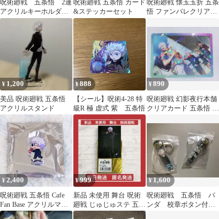
呪術廻戦 五条悟 2連
呪術廻戦 五条悟 カード
呪術廻戦 懐玉玉折 五条
アクリルキーホルダー
&ステッカーセット
悟 ファンパレクリアカ
②
ード+ステッカーセット
1,200
888
890
¥
¥
¥
美品 呪術廻戦 五条悟
【シール】呪術4-28 特
呪術廻戦 幻影夜行本舗
アクリルスタンド
級R 極 虚式 紫 五条悟
クリアカード 五条悟 ジ
ュース
2,400
999
1,600
¥
¥
¥
呪術廻戦 五条悟 Cafe
新品 未使用 舞台 呪術
呪術廻戦 五条悟 パ
Fan Base アクリルマス
廻戦 じゅじゅステ 五条
ンダ 校章ボタン付き
コット
悟 (三浦涼介) 写真 Ｌ判
アクリルチャームコレ