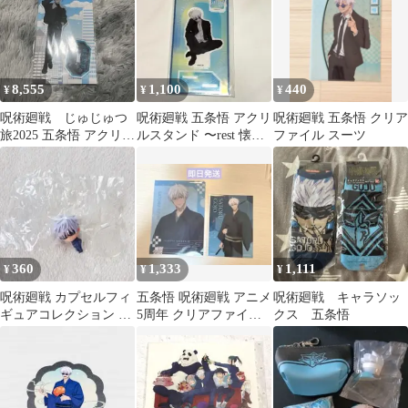
8,555
1,100
440
¥
¥
¥
呪術廻戦 じゅじゅつ
呪術廻戦 五条悟 アクリ
呪術廻戦 五条悟 クリア
旅2025 五条悟 アクリル
ルスタンド 〜rest 懐
ファイル スーツ
スタンド
玉・玉折〜 呪術廻戦
PLAZA
360
1,333
1,111
¥
¥
¥
呪術廻戦 カプセルフィ
五条悟 呪術廻戦 アニメ
呪術廻戦 キャラソッ
ギュアコレクション 02
5周年 クリアファイル
クス 五条悟
五条悟
特典カード