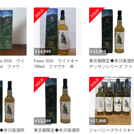
スキー
14,999
13,000
¥
¥
a 2026 ウイ
Fauna 2026 ウイスキー
東京都限定◆井川蒸溜
0ml ファウ
700ml ファウナ 井川
デッサンシリーズ ファ
留所
蒸留所
ナ クマタカ 2026【D2
12,500
57,000
¥
¥
◆井川蒸溜所
東京都限定◆井川蒸溜所
ジャパニーズウイスキ