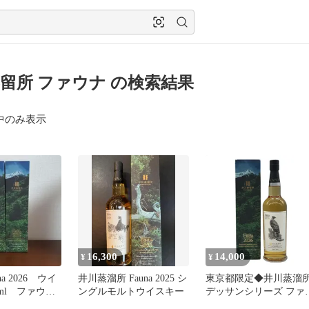
留所 ファウナ の検索結果
中のみ表示
16,300
14,000
¥
¥
a 2026 ウイ
井川蒸溜所 Fauna 2025 シ
東京都限定◆井川蒸溜
0ml ファウ
ングルモルトウイスキー
デッサンシリーズ ファ
留所
ナ クマタカ 2026【F3】