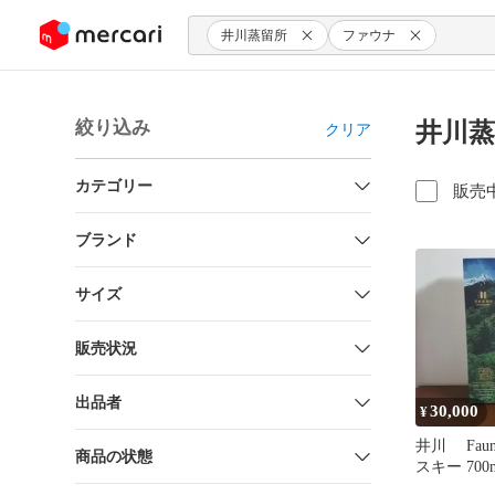
ンツにスキップ
井川蒸留所
ファウナ
絞り込み
井川蒸
クリア
カテゴリー
販売
ブランド
サイズ
販売状況
出品者
30,000
¥
井川 Faun
商品の状態
スキー 70
ナ 井川蒸