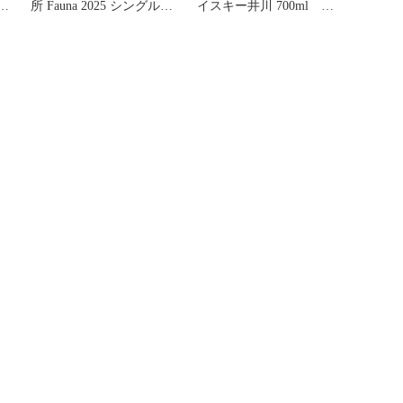
4
所 Fauna 2025 シングルモ
イスキー井川 700ml フ
ルトウイスキー
ァウナ