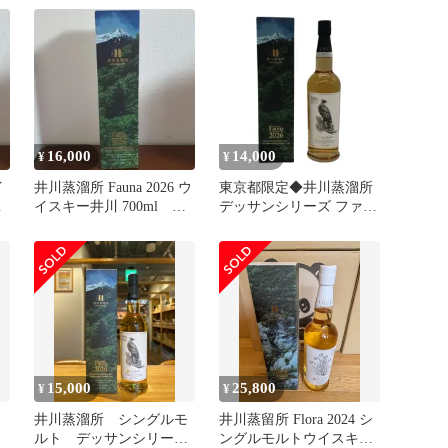
16,000
14,000
¥
¥
イ
井川蒸溜所 Fauna 2026 ウ
東京都限定◆井川蒸溜所
イスキー井川 700ml フ
デッサンシリーズ ファウ
ァウナ
ナ クマタカ 2026【W1】
15,000
25,800
¥
¥
井川蒸溜所 シングルモ
井川蒸留所 Flora 2024 シ
ルト デッサンシリー
ングルモルトウイスキー