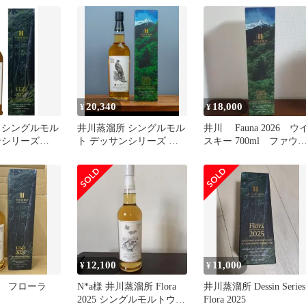
20,340
18,000
¥
¥
 シングルモル
井川蒸溜所 シングルモル
井川 Fauna 2026 ウ
ンシリーズ
ト デッサンシリーズ フ
スキー 700ml ファウ
ーラ) 2025
ァウナ 2026 50% 700ml
ナ 井川蒸留所
00ML
シングルモルト ジャパニ
ーズウイスキー バーボン
バレル シェリーカスク
静岡県 Fauna
12,100
11,000
¥
¥
 フローラ
N*a様 井川蒸溜所 Flora
井川蒸溜所 Dessin Series
2025 シングルモルトウイ
Flora 2025