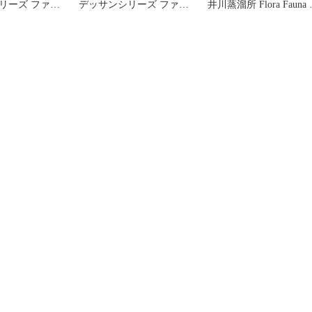
リーズ ファウ
デッサンシリーズ ファウ
井川蒸溜所 Flora Fauna 
2026【M0】
ナ クマタカ 2026【L0】
本セット