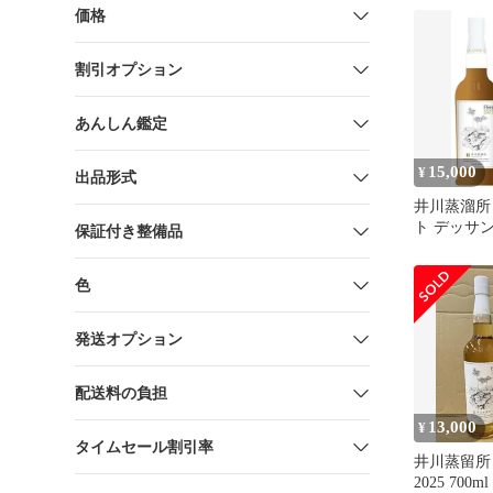
価格
割引オプション
あんしん鑑定
15,000
¥
出品形式
井川蒸溜所
ト デッサ
保証付き整備品
FLORA(フロ
ALC55% 7
色
発送オプション
配送料の負担
13,000
¥
タイムセール割引率
井川蒸留所
2025 700ml