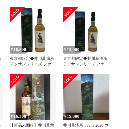
ズ ファウナ 2026
700ml
700ml
16,500
13,000
¥
¥
所
東京都限定◆井川蒸溜所
東京都限定◆井川蒸溜所
ウ
デッサンシリーズ ファウ
デッサンシリーズ ファウ
】
ナ クマタカ【Q1】
ナ クマタカ 2026【K0】
16,300
15,000
¥
¥
ー
【新品未開栓】井川蒸留
井川蒸溜所 Fauna 2026 ウ