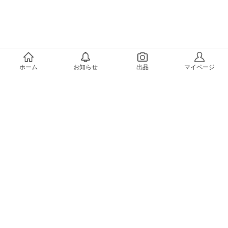
メルカリについて
ホーム
お知らせ
出品
マイページ
会社概要（運営会社）
採用情報
プレスリリース
公式ブログ
プレスキット
メルカリUS
メルカリShops
m department（エムデパ）
ヘルプ
ヘルプセンター（ガイド・お問い合わせ）
メルカリShopsでショップを開設する
メルカリShops ショップ管理画面にログイン
メルカリShops出店者向けガイド
お問い合わせ一覧